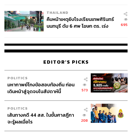
Gen Beta ได้ แต่พ่อแม่สามารถวางแผนได้ตั้งแต่วันแรกว่า
THAILAND
อนาคตของลูกควรเริ่มต้นจากคนในครอบครัว เพราะใน
คืบหน้าเหตุยิงโรงเรียนเทพศิรินทร์
อนาคต โลกเทคโนโลยีและความท้าทายที่เสี่ยงต่อโรคที่จะ
695
นนทบุรี ดับ 6 ศพ โฆษก ตร. เร่ง
เกิดขึ้นอย่างรวดเร็วไม่อาจคาดเดาได้ พ่อแม่มือใหม่ที่จะเริ่ม
สอบปมขโมยปืนปู่ก่อเหตุ
ให้กำเนิด Gen Beta ควรวางแผนประกันสุขภาพหรือ
กรมธรรม์ประกันภัย ประเมินงบประมาณค่าใช้จ่าย เพื่อให้
แน่ใจว่าได้คำนึงถึงเป้าหมายการออมในระยะยาว และคำนึง
ถึงค่าใช้จ่ายที่คาดว่าจะเพิ่มขึ้นสำหรับทั้งครอบครัว ซึ่งถือ
EDITOR'S PICKS
เป็นเรื่องที่สำคัญอย่างมากในอนาคต
ภาพ:
Oscar Wong / Getty Images
POLITICS
อ้างอิง:
มหากาพย์โกงข้อสอบท้องถิ่น ก่อน
573
เดินหน้าสู่จุดจบในสัปดาห์นี้
https://www.investmentnews.com/industry-news/gen
eration-beta-has-arrived-planning-for-their-financial-f
uture-should-start-now/258752
POLITICS
https://www.usatoday.com/story/news/nation/2024/1
เส้นทางคดี 44 สส. ในชั้นศาลฎีกา
2/31/generation-beta-2025-years/77363820007/
208
จะรู้ผลเมื่อไร
https://abcnews.go.com/GMA/Living/generation-beta-