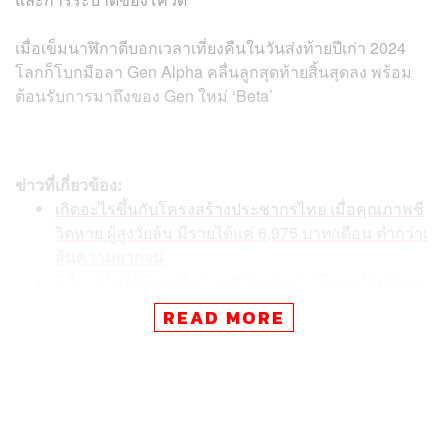
เมื่อเข็มนาฬิกาตีบอกเวลาเที่ยงคืนในวันส่งท้ายปีเก่า 2024
โลกก็โบกมือลา Gen Alpha คลื่นลูกสุดท้ายสิ้นสุดลง พร้อม
ต้อนรับการมาถึงของ Gen ใหม่ ‘Beta’
ข่าวที่เกี่ยวข้อง:
เกิดอะไรขึ้นกับโครงสร้างประชากรไทย เมื่อคุณภาพชี
วิตหาย ผู้สูงวัยล้น มีรายได้แค่ 6,975 บาท/เดือน ต่ำกว่าเ
ส้นความยากจน
ปีนี้อาจไม่ใช่ปีของจีน? เหตุใดหนุ่มสาวจีนยุคใหม่ลังเล
ที่จะแต่งงาน กลัวการมีลูก และอัตราการหย่าร้างปีนี้ก็พุ่
READ MORE
งถึง 1.97 ล้านครั้ง
อัตราการเกิดน้อย แต่คนโสดพุ่งสูงในรอบ 90 ปี ระเบิดเ
วลาลูกใหญ่ของญี่ปุ่นที่อาจเกิดขึ้นที่ไทย