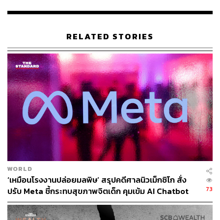
ประชากรโลกที่อาศัยอยู่ในเมืองจะบูรณาการขับเคลื่อนด้วย
AI ทั้งสิ้น
RELATED STORIES
McCrindle สำนักวิจัยด้านสังคมศาสตร์ ให้คำจำกัดความ
Gen Beta ว่าจะเป็นเด็กที่เกิดมาใน ‘ยุคแห่งความเปลี่ยนแปลง
ที่ไม่มีวันหยุดนิ่ง’ และภายในปี 2035 Gen นี้จะมีจำนวน
ประชากรคิดเป็น 16% ของประชากรโลก ซึ่งนับว่าเป็นส่วน
สำคัญที่จะขับเคลื่อนเศรษฐกิจและสังคมในอนาคตอย่างมาก
นอกจากนี้ ยังมีอีกสิ่งที่น่าสนใจคือ เด็กที่เกิดในปี 2025 คือ
Gen Beta จะมีโอกาสมีอายุถึง 76 ปี หรือถึงปี 2101
“หมายความว่าเด็กกลุ่มนี้จะได้ใช้ชีวิตในศตวรรษที่ 22 ซึ่ง
เป็นยุคที่คนใน Gen ปัจจุบันอาจไปไม่ถึง”
WORLD
‘เหมือนโรงงานปล่อยมลพิษ’ สรุปคดีศาลนิวเม็กซิโก สั่ง
McCrindle ระบุอีกว่า ปัจจุบัน Gen Beta เติบโตในยุค
73
ปรับ Meta ชี้กระทบสุขภาพจิตเด็ก คุมเข้ม AI Chatbot
เทคโนโลยี โลกที่ Gen Beta จะเติบโตมาจึงไม่แยก ‘ออนไลน์’
และ ‘ออฟไลน์’ ออกจากกันอีกต่อไป แต่จะเป็นโลกที่ผสานทั้ง
2 ส่วน และเชื่อมโยงกันอย่างไร้รอยต่อ ทั้งการทำงานและ