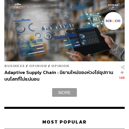
สังคมต้องมี ‘ความเท่าเทียม’ ในอนาคต Gen Beta จะ
เติบโตท่ามกลางสังคมที่ยอมรับความแตกต่างและโอบ
กอดความหลากหลาย เช่น เชื้อชาติ สัญชาติ สีผิว เพศ
หรือความเชื่อต่างๆ ทำให้เด็กกลุ่มนี้มีความตระหนัก
เรื่องความเท่าเทียม และเคารพความเสมอภาคและ
ความยุติธรรม
ตระหนักถึงภัยออนไลน์ ยึดหลักความปลอดภัย ใน
ปัจจุบันที่เราต่างตกเป็นเหยื่อในโลกออนไลน์ ไม่ว่าจะ
เป็นการโกงจากมิจฉาชีพ หรือสแกมเมอร์ ในอนาคต
BUSINESS
/
OPINION
/
OPINION
Adaptive Supply Chain : นิยามใหม่ของห่วงโซ่อุปทาน
Gen Beta จะเกิดและเติบโตมาด้วยการ ‘ระวังภัย
149
บนโลกที่ไม่แน่นอน
คุกคาม’ ที่เกิดจากการเข้าถึงโลกออนไลน์มากขึ้น
พร้อมทั้งเน้นความปลอดภัยและความเป็นส่วนตัวจาก
MORE
การปลูกฝังและสั่งสอนจากพ่อแม่ Gen ก่อนๆ
เตรียมรับมือกับตลาดแรงงานในอนาคต
MOST POPULAR