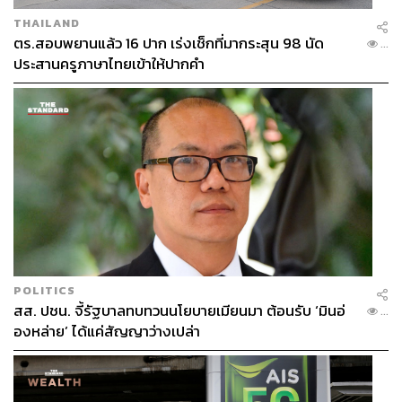
THAILAND
ตร.สอบพยานแล้ว 16 ปาก เร่งเช็กที่มากระสุน 98 นัด
...
ประสานครูภาษาไทยเข้าให้ปากคำ
POLITICS
สส. ปชน. จี้รัฐบาลทบทวนนโยบายเมียนมา ต้อนรับ ‘มินอ่
...
องหล่าย’ ได้แค่สัญญาว่างเปล่า