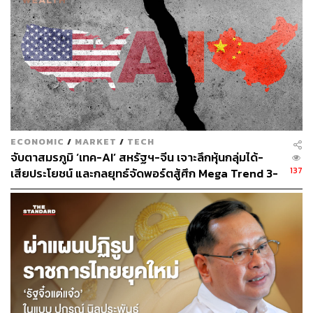
การใช้ชีวิตประจำวัน และจะรวมไว้ในระบบดิจิทัลอย่าง
สมบูรณ์
ในอนาคต Gen Beta จะไม่ได้เกิดมาเพียงเพื่อใช้ประโยชน์
จากเทคโนโลยีเท่านั้น แต่ Gen นี้จะต้องเผชิญกับ ‘ปัญหา
ระดับโลกที่ซับซ้อน’ ตั้งแต่การเปลี่ยนแปลงสภาพภูมิอากาศ
การเพิ่มขึ้นของประชากร ความเหลื่อมล้ำทางเศรษฐกิจ ไป
จนถึงความท้าทายที่เกิดจากการเปลี่ยนแปลงทางสังคมและ
ECONOMIC
/
MARKET
/
TECH
วัฒนธรรม ซึ่งจะได้รับอิทธิพลจากพ่อแม่ที่เกิดในยุค Gen Y
จับตาสมรภูมิ ‘เทค-AI’ สหรัฐฯ-จีน เจาะลึกหุ้นกลุ่มได้-
และ Gen Z
137
เสียประโยชน์ และกลยุทธ์จัดพอร์ตสู้ศึก Mega Trend 3-
5 ปีข้างหน้า
Mark McCrindle นักวิจัยสังคมและผู้เชี่ยวชาญด้านอนาคต
ศาสตร์ สรุป 5 นิยาม Gen Beta ที่พ่อแม่ Gen Y-Z ต้องรู้ ดังนี้
แม้เด็ก Gen Beta จะเกิดมาในโลกที่ถูกแบ่งแยกด้วย
ออนไลน์และออฟไลน์ แต่โลกของพวกเขาจะเชื่อมโยง
กันอย่างไร้รอยต่อจากการพัฒนาระบบดิจิทัลที่ครบ
วงจร ตั้งแต่การเรียนรู้ การทำงาน ไปจนถึงการใช้ชีวิต
ประจำวันในแต่ละวัน