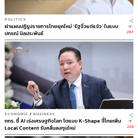
โลกแห่ง AI คือส่วนหนึ่งของชีวิต และ AI คือโลกแห่ง
POLITICS
อนาคต เสมือนกับภาพยนตร์ Science Fiction ที่เราดู
ผ่าแผนปฏิรูปราชการไทยยุคใหม่ ‘รัฐจิ๋วแต่แจ๋ว’ ในแบบ
กันสมัยเด็กๆ แต่โลกอนาคตที่มากกว่านั้นคือโลกแห่ง
207
ปกรณ์ นิลประพันธ์
ความเป็นจริง Gen Beta จะเติบโตมาท่ามกลาง
เทคโนโลยีขั้นสูง, AI และระบบอัตโนมัติ (Automation)
3.‘สนใจสิ่งแวดล้อม’ เพราะ Gen Beta ส่วนมากคือผลผลิต
จากพ่อแม่ Gen Y และ Gen Z
โดยข้อมูลของศูนย์วิจัย Pew พบว่า 71% ของกลุ่ม
Millennials และ 67% ของกลุ่ม Gen Z มองว่าการ
เปลี่ยนแปลงสภาพภูมิอากาศเป็นประเด็นสำคัญที่สุดใน
อนาคต เมื่อสภาพภูมิอากาศที่แปรปรวนเริ่มเป็นปัญหาในการ
ดำรงชีวิตในหลากหลายประเทศ เช่น ภัยแล้ง น้ำท่วม ดิน
ECONOMIC
/
BUSINESS
โคลนถล่ม ทำให้ Gen Beta หันมาใส่ใจสิ่งแวดล้อม และ
กกร. ชี้ AI เร่งเศรษฐกิจโลก โตแบบ K-Shape จี้ไทยเพิ่ม
ตระหนักมากกว่า Gen ก่อนหน้า
224
Local Content รับคลื่นลงทุนใหม่