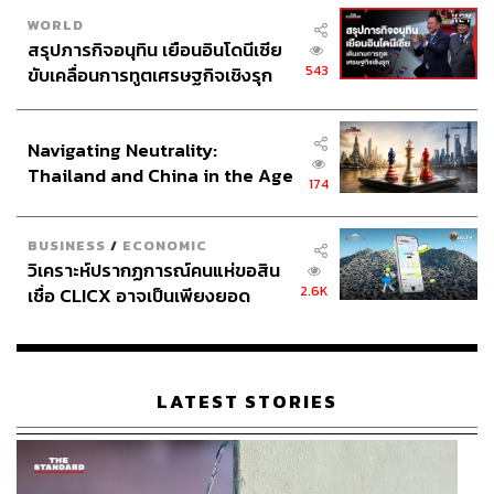
starts-2025-5-things/story?id=117256891
WORLD
https://www.cbc.ca/news/canada/generation-beta-1.7
สรุปภารกิจอนุทิน เยือนอินโดนีเซีย
421586
543
ขับเคลื่อนการทูตเศรษฐกิจเชิงรุก
ประกาศหุ้นส่วนยุทธศาสตร์ไทย –
อินโดนีเซีย
Navigating Neutrality:
สามารถติดตาม THE STANDARD WEALTH
Thailand and China in the Age
174
ผ่านแอปพลิเคชันต่างๆ ที่คุณสะดวกหรือใช้งานอยู่แล้วได้เลย
of a New Global Order
BUSINESS
/
ECONOMIC
วิเคราะห์ปรากฏการณ์คนแห่ขอสิน
2.6K
เชื่อ CLICX อาจเป็นเพียงยอด
ภูเขาน้ำแข็ง ของปัญหาหนี้ครัว
TAGS:
ปัญญาประดิษฐ์ (Artificial intelligence - AI)
Gen Y
เรือนไทยที่ถูกซุกไว้
Gen Z
Gen Beta
LATEST STORIES