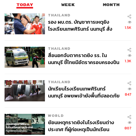
ตลาดแรงงานจะมีการเปลี่ยนแปลงอย่างรวดเร็วเมื่อเข้าสู่ยุค
TODAY
WEEK
MONTH
Gen Beta ซึ่งจะส่งผลกระทบอย่างมากต่อตลาดแรงงานและ
THAILAND
ระบบการศึกษา โดยจะต้องปรับตัวให้เข้ากับตลาดงานที่
รอง ผบ.ตร. บัญชาการเหตุยิง
เปลี่ยนแปลงให้ทันโลกที่เน้นการใช้ AI ซึ่งจะส่งผลต่อการ
1.5K
โรงเรียนเทพศิรินทร์ นนทบุรี สั่ง
เติบโตของเศรษฐกิจด้วย รวมไปถึงการทำงานจากทางไกลจะ
ค้นหา 2 รอบยืนยันไร้คนติดค้าง พบ
เป็นเทรนด์ของ Gen Beta ในอนาคต Gen นี้จะหันมาสนใจ
ศพปู่-ย่าที่บ้านพักผู้ก่อเหตุ
การเป็นผู้ประกอบการและนวัตกรรมมากขึ้น เพื่อสร้างโอกาส
THAILAND
สื่อนอกจับตากราดยิง รร. ใน
ให้กับตนเอง
1.3K
นนทบุรี ชี้ไทยมีอัตราครอบครองปืน
สูงในระดับต้นของภูมิภาค
รายงานจาก Prudential Financial ระบุอีกว่า ในเรื่องการเงิน
กลุ่มคน Gen Beta จะมีอนาคตที่แตกต่างจากพ่อแม่รุ่นก่อนๆ
THAILAND
โดยเสียงสะท้อนจากพ่อแม่ที่จะให้กำเนิด Gen Beta ชาว
นักเรียนโรงเรียนเทพศิรินทร์
อเมริกัน 80% เห็นด้วยว่า จะให้ความสำคัญกับการวางแผน
847
นนทบุรี อพยพเข้ายังพื้นที่ปลอดภัย
เกษียณอายุมากขึ้น และส่วนใหญ่ระบุว่า การไม่เริ่มต้นออม
ชั่วคราว หลังเหตุใช้อาวุธปืนภายใน
เงินเพื่อการเกษียณอายุให้เร็วเป็นเรื่องที่พวกเขาเสียใจมาก
โรงเรียนคลี่คลาย
ที่สุด
WORLD
ย้อนเหตุกราดยิงในโรงเรียนต่าง
Brandon Goldstein นักวางแผนการเงินของ Prudential
807
ประเทศ ที่ผู้ก่อเหตุเป็นนักเรียน
Financial กล่าวอีกว่า แม้ว่าจะไม่สามารถทำนายอนาคต