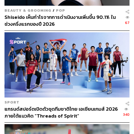
ทำให้ต้องพึ่งแรงงานข้ามชาติหลายล้านคนเพื่อพยุงประเทศ
BEAUTY & GROOMING
/
POP
ให้มีการเติบโตทางเศรษฐกิจ”
Shiseido เห็นกำไรจากการดำเนินงานเพิ่มขึ้น 90.1% ใน
67
ช่วงครึ่งแรกของปี 2026
ขณะที่ วราวุธ ศิลปอาชา รัฐมนตรีว่าการกระทรวงการ
พัฒนาสังคมและความมั่นคงของมนุษย์ กล่าวว่า ปัญหา
โครงสร้างประชากร คือคลื่นลูกใหญ่ที่มีความหนักหนาไม่
แพ้ปัญหาอื่นๆ
โดยการเปลี่ยนแปลงโครงสร้างประชากรนั้นมีความท้าทาย
ต่อการพัฒนาและออกแบบนโยบายด้านสังคมเป็นอย่างมาก
เมื่อประชากรน้อยลง ในขณะที่ผู้สูงอายุมีมากขึ้น แล้วใครจะ
มาเป็นคนจ่ายเงินเข้ากระเป๋าสำนักงบประมาณ จากคนเสีย
ภาษีในประเทศไทย 65 ล้านคน วันนี้มีการเสียภาษี 4.5 ล้าน
คน
SPORT
แกรนด์สปอร์ตเปิดตัวชุดทีมชาติไทย เอเชียนเกมส์ 2026
ดังนั้นการเปลี่ยนแปลงประชากรไม่เพียงกระทบต่อสังคม
340
ภายใต้แนวคิด “Threads of Spirit”
สวัสดิการ ยังมีผลต่อระบบเศรษฐกิจในอนาคตอันใกล้
ประกอบกับอัตราเด็กแรกเกิดของไทยที่น้อยลง อีกไม่นาน