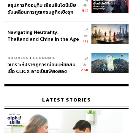
สรุปภารกิจอนุทิน เยือนอินโดนีเซีย
542
ขับเคลื่อนการทูตเศรษฐกิจเชิงรุก
ประกาศหุ้นส่วนยุทธศาสตร์ไทย –
อินโดนีเซีย
Navigating Neutrality:
Thailand and China in the Age
172
of a New Global Order
BUSINESS
/
ECONOMIC
วิเคราะห์ปรากฏการณ์คนแห่ขอสิน
2.6K
เชื่อ CLICX อาจเป็นเพียงยอด
ภูเขาน้ำแข็ง ของปัญหาหนี้ครัว
เรือนไทยที่ถูกซุกไว้
LATEST STORIES