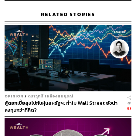
ลงเรื่อยๆ
RELATED STORIES
โยชิมาสะ ฮายาชิ เลขาธิการคณะรัฐมนตรี เผยว่า รัฐบาลจะ
เร่งรัดหามาตรการเพื่อรับมือกับอัตราการเกิดที่ลดลง เช่น
เพิ่มมาตรการการดูแลเด็ก ส่งเสริมการขึ้นค่าจ้างสำหรับ
แรงงานอายุน้อย
ด้าน ฟูมิโอะ คิชิดะ นายกรัฐมนตรี ระบุอีกว่า อัตราการเกิดที่
ลดลงในตอนนี้กำลังเข้าขั้นวิกฤตที่ร้ายแรง ซึ่งส่งผลกระทบ
ต่อมิติของสังคมและเศรษฐกิจ รวมไปถึงการคลังสาธารณะ
อย่างหลีกเลี่ยงไม่ได้ เมื่อคาดการณ์ว่าในอีกประมาณ 6 ปี
ข้างหน้า ช่วงปี 2030 จำนวนคนหนุ่มสาวจะลดลงอย่าง
รวดเร็ว
OPINION
/
ตราวุทธิ์ เหลืองสมบูรณ์
สู้ดอกเบี้ยสูงไปกับหุ้นสหรัฐฯ: ทำไม Wall Street ยังน่า
“นี่จึงเป็นโอกาสสุดท้ายในการพลิกวิกฤตให้เป็นโอกาส”
53
ลงทุนกว่าที่คิด?
อย่างไรก็ตาม รัฐบาลกำลังวางแผนที่จะเสนอกฎหมายภายใต้
ร่างพระราชบัญญัติส่งเสริมเงินสงเคราะห์บุตรเพื่อต่อสู้กับ