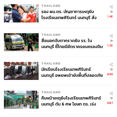
TAGS:
Japan
ผู้สูงอายุ
สังคมผู้สูงอายุ
ความโสด
THAILAND
อัตราการเกิด
รอง ผบ.ตร. บัญชาการเหตุยิง
1.4K
โรงเรียนเทพศิรินทร์ นนทบุรี สั่ง
ค้นหา 2 รอบยืนยันไร้คนติดค้าง พบ
ศพปู่-ย่าที่บ้านพักผู้ก่อเหตุ
THAILAND
สื่อนอกจับตากราดยิง รร. ใน
1.3K
นนทบุรี ชี้ไทยมีอัตราครอบครองปืน
สูงในระดับต้นของภูมิภาค
3.7K
THAILAND
นักเรียนโรงเรียนเทพศิรินทร์
840
นนทบุรี อพยพเข้ายังพื้นที่ปลอดภัย
ABOUT THE AUTHOR
ชั่วคราว หลังเหตุใช้อาวุธปืนภายใน
เสาวลักษณ์ เขตสูงเนิน
โรงเรียนคลี่คลาย
Content Creator THE STANDARD WEALTH
THAILAND
คืบหน้าเหตุยิงโรงเรียนเทพศิรินทร์
687
นนทบุรี ดับ 6 ศพ โฆษก ตร. เร่ง
สอบปมขโมยปืนปู่ก่อเหตุ