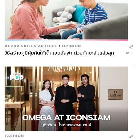
ALPHA SKILLS ARTICLE
/
OPINION
วิธีสร้างภูมิคุ้มกันให้เด็กเจนอัลฟ่า ด้วยทักษะล้มแล้วลุก
...
FASHION