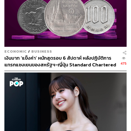
อัตราการเกิดที่ลดลง เพื่อเสนอต่อรัฐสภาเพื่อหามาตรการต่อ
ไป
ไทยกำลังเข้าสู่ปัญหาโครงสร้างประชากร ไม่แพ้ปัญหา
อื่น
ECONOMIC
/
BUSINESS
สำหรับประเทศไทย ก่อนหน้านี้สภาอุตสาหกรรมแห่ง
เงินบาท ‘แข็งค่า’ หนักสุดรอบ 6 สัปดาห์ หลังปฏิบัติการ
ประเทศไทย ระบุว่า เนื่องจากมีการประเมินว่า ปี 2023 ไทยมี
475
แทรกแซงเยนของสหรัฐฯ-ญี่ปุ่น Standard Chartered
ประชากรผู้สูงอายุ อายุ 60 ปีขึ้นไป คิดเป็น 1 ใน 5 ของจำนวน
เปิดเป้าสิ้นปีนี้จ่อแข็งต่อแตะ 32.50 บาทต่อดอลลาร์
ประชากรทั้งประเทศ หรือราว 13 ล้านคนของประชากรไทย
ทั้งประเทศ 66,052,615 คน
การที่ไทยเข้าสู่สังคมสูงวัยมีผลกระทบกับจำนวนแรงงานใน
ตลาดอย่างมีนัยสำคัญ ประกอบกับจำนวนคนเสียชีวิตมี
มากกว่าเกิด โดยปี 2023 มีจำนวนคนเสียชีวิตมากกว่าเกิด
48,058 คน
“เมื่อวัยแรงงานลดลง เศรษฐกิจไทยที่พึ่งพาการใช้แรงงานสูง