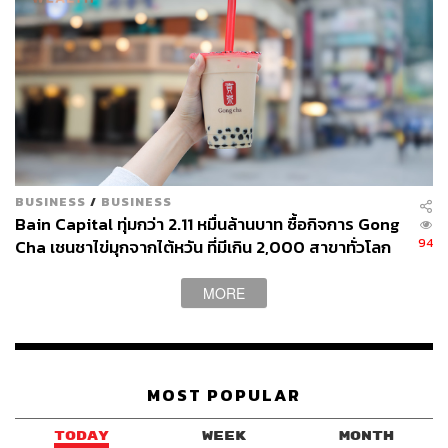
ปัญหาเรื่องแรงงานก็จะเข้ามา
ภาพ:
d3sign / Getty Images
อ้างอิง:
https://www.scmp.com/news/asia/east-asia/article/32
53385/japan-take-unprecedented-steps-cope-record-
low-birth-rate-demographic-woes-deepen?campaign
=3253385&module=perpetual_scroll_0&pgtype=arti
cle
BUSINESS
/
BUSINESS
https://www.thaigov.go.th/news/contents/details/7737
Bain Capital ทุ่มกว่า 2.11 หมื่นล้านบาท ซื้อกิจการ Gong
7
94
Cha เชนชาไข่มุกจากไต้หวัน ที่มีเกิน 2,000 สาขาทั่วโลก
MORE
สามารถติดตาม THE STANDARD WEALTH
ผ่านแอปพลิเคชันต่างๆ ที่คุณสะดวกหรือใช้งานอยู่แล้วได้เลย
MOST POPULAR
TODAY
WEEK
MONTH