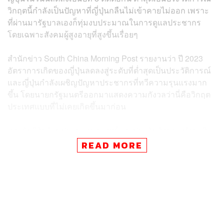
วิกฤตนี้กำลังเป็นปัญหาที่ญี่ปุ่นกลืนไม่เข้าคายไม่ออก เพราะ
ที่ผ่านมารัฐบาลเองก็ทุ่มงบประมาณในการดูแลประชากร
โดยเฉพาะสังคมผู้สูงอายุที่สูงขึ้นเรื่อยๆ
สำนักข่าว South China Morning Post รายงานว่า ปี 2023
อัตราการเกิดของญี่ปุ่นลดลงสู่ระดับที่ต่ำสุดเป็นประวัติการณ์
และญี่ปุ่นกำลังเผชิญปัญหาประชากรที่ทวีความรุนแรงมาก
ขึ้น โดยนายกรัฐมนตรีออกมาแสดงความกังวลว่านี่คือวิกฤต
ประเทศแบบที่ไม่เคยเกิดขึ้นมาก่อน
สถาบันวิจัยด้านประชากรศาสตร์และประกันสังคมแห่งชาติ
ญี่ปุ่น ประเมินว่า จำนวนประชากรญี่ปุ่นจะลดลงต่ำกว่า 100
READ MORE
ล้านคนในปี 2053 และจะลดลงต่อเนื่องในปี 2065 เหลือ
ประมาณ 88,080,000 คน ก่อนที่จะลดลงประมาณ 30%
เหลือ 87,000,000 คน ภายในปี 2070
ข่าวที่เกี่ยวข้อง: