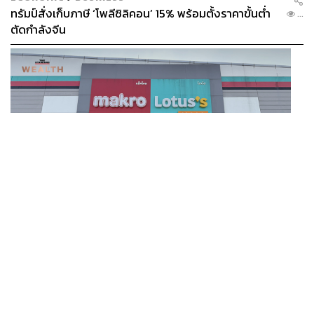
ทรัมป์สั่งเก็บภาษี ‘โพลีซิลิคอน’ 15% พร้อมตั้งราคาขั้นต่ำ
...
ตัดกำลังจีน
BUSINESS
/
BUSINESS
แม็คโคร-โลตัส ฟอร์มดี! CPAXT โชว์ครึ่งปีแรกรายได้ทะลุ
...
2.6 แสนล้าน เร่งปรับโฉมสาขาใหม่ดันพื้นที่เช่าโต