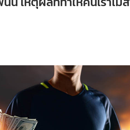
ัน เหตุผลที่ทำให้คนเราไม่ส