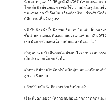
นักเตะอายุแค่ 22 ปีที่ถูกตัดสินให้รับโทษแบนจาก
โทษอีก 5 เดือนจะมีการชดใช้ความผิดในรูปแบบอื่
พนันฟุตบอล ซึ่งถือเป็น ‘เรื่องต้องห้าม’ สำหรับนั
ก็มีความเห็นใจอยู่ครับ
หนึ่งในถ้อยคำนั้นคือ “ผมเริ่มนอนไม่หลับ ยิ่งเวลาผ
ขึ้นเรื่อยๆ และผมคิดแต่ว่าผมจะเล่นเพื่อเอาคืนให้
เลย มันแค่ช่วยลดหนี้ที่ผมติดบ่อนพนันเอาไว้”
คำพูดของฟาโจลีน่าจะไม่ต่างอะไรจากประสบการณ์ข
เป็นประมาณนี้แทบทั้งนั้น
คำถามที่น่าสนใจคือ ทำไมนักฟุตบอล – หรือคนทั่วไปก
สู่ความฉิบหาย
แล้วทำไมมันถึงเลิกยากเลิกเย็นนักนะ?
เรื่องนี้บอกเลยว่ามีความซับซ้อนมากกว่าที่คิด แ