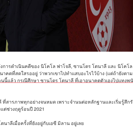
ึงการดำเนินคดีของ นิโคโล ฟาโจลี, ซานโดร โตนาลี และ นิโคโล
ีอนาคตที่สดใสรออยู่ ว่าพวกเขาไปทำแสบอะไรไว้บ้าง (แต่ถ้ายังตามเ
นนี้แล้ว กรณีศึกษา ซานโดร โตนาลี ที่เอาอนาคตตัวเองไปแทงพน
ลี ที่สารภาพทุกอย่างจนหมด เพราะจำนนต่อหลักฐานและเริ่มรู้สึกรั
้งแต่ช่วงฤดูร้อนปี 2021
นาลีเมื่อครั้งที่ยังอยู่กับเอซี มิลาน อยู่เลย