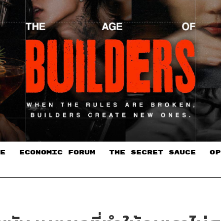
E
ECONOMIC FORUM
THE SECRET SAUCE​
OP