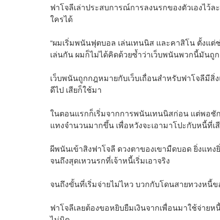
ฟาโจลีเล่าประสบการณ์การลงนรกของตัวเองไว้ละเ
ใครได้
“ผมเริ่มพนันฟุตบอล เล่นเทนนิส และคาสิโน ตั้งแต่ช่
เล่นกัน ผมก็ไม่ได้คิดด้วยซ้ำว่าเว็บพนันพวกนี้มัน
เว็บพนันถูกกฎหมายกับเว็บเถื่อนสำหรับฟาโจลีมีสิ่ง
ดีไป เสียก็ใช้มา
ในตอนแรกก็เริ่มจากการพนันเทนนิสก่อน แต่พอชักเ
แทงจำนวนมากขึ้น เพื่อหวังจะเอามาโปะกับหนี้ที่เส
ผีพนันเข้าสิงฟาโจลี ดวงตาของเขามืดบอด ยิ่งแทงยิ่ง
จนถึงสุดเหวนรกที่เจ้าหนี้เริ่มเอาจริง
จนถึงขั้นที่เริ่มจ่ายไม่ไหว บวกกับโดนสายทวงหนี้ของ
ฟาโจลีเลยต้องขอหยิบยืมเงินจากเพื่อนมาใช้จ่ายหนี้ก
ไม่มิด