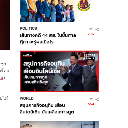
POLITICS
236
เส้นทางคดี 44 สส. ในชั้นศาล
ฎีกา จะรู้ผลเมื่อไร
 ซา
รื่อง
ัน)
บไม่
WORLD
554
สรุปภารกิจอนุทิน เยือน
อินโดนีเซีย ขับเคลื่อนการทูต
เศรษฐกิจเชิงรุก ประกาศหุ้น
ส่วนยุทธศาสตร์ไทย –