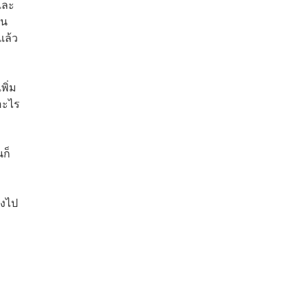
และ
่น
แล้ว
พิ่ม
้อะไร
ก็
างไป