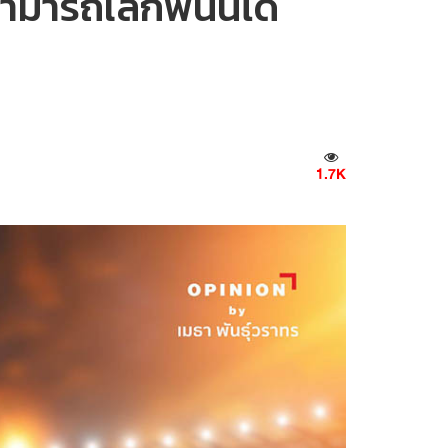
ามารถเลิกพนันได้
1.7K