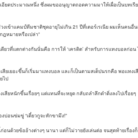
อียดประมาณหนึ่ง ซึ่งผมขออนุญาตถอดความมาให้เผื่อเป็นบทเรีย
วงเข้าแคมป์ทีมชาติชุดอายุไม่เกิน 21 ปีที่
เตอร์เรเนีย
ผมเห็นคนอื่น
ถูกกฎหมายหรือเปล่า”
เดียวที่แตกต่างกันนั่นคือ การให้ ‘เครดิต’ สำหรับการแทงบอลก่อน ไ
สียเยอะขึ้นก็เริ่มมาแทงบอล และก็เป็นตามสเต็ปนรกคือ พอแทงเสี
ียไป
เสียหนักขึ้นเรื่อยๆ แต่แทนที่จะหยุด กลับถลำลึกดำดิ่งลงไปเรื่อยๆ
บ่อนข่มขู่ “เดี๋ยวกูจะหักขามึง!”
่อนด้วยข้ออ้างต่างๆ นานา แต่ก็ไม่วายยังเล่นต่อ จนสุดท้ายเรื่องก็