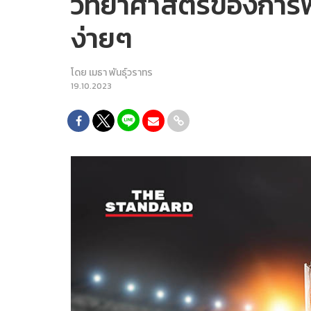
วิทยาศาสตร์ของการพน
ง่ายๆ
โดย
เมธา พันธุ์วราทร
19.10.2023