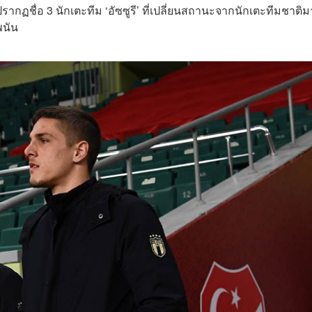
ากฏชื่อ 3 นักเตะทีม ‘อัซซูรี’ ที่เปลี่ยนสถานะจากนักเตะทีมชาติม
พนัน