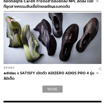
ถอดกลยุทธ์ CardX การตั้งสำรองลดลง NPL ลดลง ในปี
...
ที่ระยะห่างจากดวงอาทิตย์​ 0.04 AU หรือ 4% ของระยะห่าง
ที่อุตสาหกรรมสินเชื่อไทยเผชิญแรงกดดัน
ระหว่างดวงอาทิตย์กับโลก เพื่อให้เกิดแรงดันโฟตอนจากแสง
อาทิตย์ที่มากพอ ก็จะส่งผลให้เกิดแรงผลักจนยานสามารถ
ทำความเร็วได้ถึง 6,900 กิโลเมตรต่อวินาที เร็วกว่ายานวอย
เอจเจอร์​ 1 ที่ เดินทางด้วยความเร็ว 17 กิโลเมตรต่อวินาที
อย่างเทียบกันไม่ได้ และจะทำให้ยานลำโพรบมวลต่ำลำนี้
สามารถ​เดินทางไปถึงดาวพร็อกซิมา เซนทอรีในเวลาเพียง
185 ปีเท่านั้น​
ด็อกเตอร์​ René Heller​ ระบุเพิ่มเติมว่า ไอเดียของยานเรือใบ
เดินทางด้วยแสงนั่นเคยมีมาแล้วก่อนหน้านี้ แต่มีต้นทุนที่ค่อน
ข้างแพงและต้องใช้แสงเลเซอร์พลังสูงในการขับดันใบเรือ
SPORT
แตกต่างจากยานที่สร้างใบด้วยวัสดุ ‘แอโรกราไฟต์’ ที่มีต้นทุน
adidas x SATISFY เปิดตัว ADIZERO ADIOS PRO 4 รุ่น
...
ลิมิเต็ด
ต่ำกว่ามาก โดยค่าใช้จ่ายของยานโพรบลำนี้ในรุ่นต้นแบบจะ
ตกอยู่ประมาณ 1 ล้านดอลลาร์สหรัฐ และในรุ่นใช้งานจริง ก็
จะมีต้นทุนอยู่ราว 10 ล้านดอลลาร์สหรัฐ เท่านั้น
MORE
สุดท้ายแล้วปัญหาหลักๆ ในการเดินทางไกลข้ามระบบดาวก็