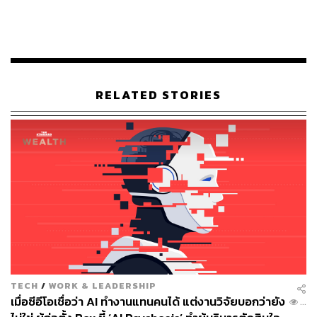
ดูว่า แสงซึ่งก็คือสิ่งที่เร็วที่สุดเท่าที่เรารู้จัก สามารถเดินทาง
ได้เร็วถึง​ 7½ รอบโลกใน 1 วินาที แต่แสงที่ว่าเร็วนักหนากลับ
ต้องใช้เวลานาน 4.37 ปี กว่าจะไปถึงดาวฤกษ์​ที่ใกล้โลกที่สุด
ดวงนี้
RELATED STORIES
ลองเปรียบเทียบดูอีกทีให้เข้าใจง่ายขึ้น สมมติว่าดวงอาทิตย์มี
ขนาดเท่าลูกเทนนิส ราวๆ 3 นิ้ว โลกเราก็จะมีขนาดราวๆ เม็ด
ทราย อยู่ห่างกันถึง 8.1 เมตร และดาวพร็อกซิมา เซนทอรีจะ
มีขนาดเท่าลูกปิงปองที่อยู่​ห่างออกไปไกลถึง 2,370 กิโลเมตร
หรือเป็นระยะทางวัดเป็นเส้นตรงจากกรุงเทพฯ ​ถึงเมืองฝูโจว
ประเทศจีน ยานอวกาศที่เดินทางออกไปห่างระบบสุริยะที่สุด
เวลานี้นั่นคือยานวอยเอจเจอร์​ 1 (ออกจากโลกในปี 2522) จะ
มีขนาดเท่าประมาณ​เชื้อไวรัสที่เดินทางได้ไกลเพียง 32 เมตร
เศษต่อปี ซึ่งต้องใช้เวลานานถึงราว 73,000 ปีในการเดินทาง
จากกรุงเทพฯ​ ถึงเมืองฝูโจว ซึ่งเปรียบแล้วก็คือระยะ 4.37
ปีแสง ซึ่ง​เป็น​ตำแหน่งที่อยู่​ของดาวฤกษ์​เพื่อนบ้านดวงนี้
TECH
/
WORK & LEADERSHIP
นั่นเอง
เมื่อซีอีโอเชื่อว่า AI ทำงานแทนคนได้ แต่งานวิจัยบอกว่ายัง
...