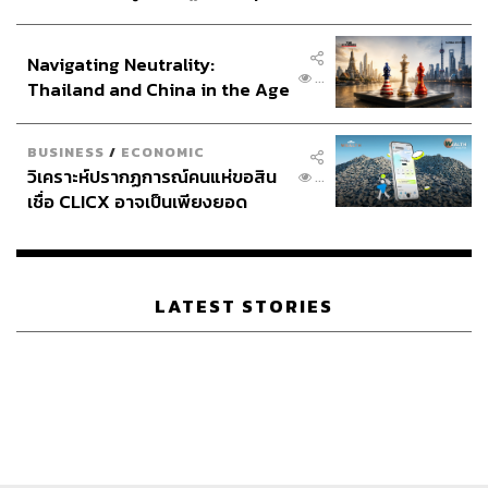
ประกาศหุ้นส่วนยุทธศาสตร์ไทย –
อินโดนีเซีย
ABOUT THE AUTHOR
Navigating Neutrality:
...
Thailand and China in the Age
Mr.Vop
of a New Global Order
เว็บมาสเตอร์ Paipibat.com ผู้คอยศึกษา
ค้นคว้าเฝ้าดูความเป็นไปของโลกและจักรวาล
BUSINESS
/
ECONOMIC
โดยเฉพาะทางวิทยาศาสตร์ ฟิสิกส์ และ
ดาราศาสตร์ เคยมีรายการทีวีเล็กๆ ชื่อ ‘ยาม
วิเคราะห์ปรากฏการณ์คนแห่ขอสิน
...
เฝ้าโลก’
เชื่อ CLICX อาจเป็นเพียงยอด
ภูเขาน้ำแข็ง ของปัญหาหนี้ครัว
เรือนไทยที่ถูกซุกไว้
LATEST STORIES