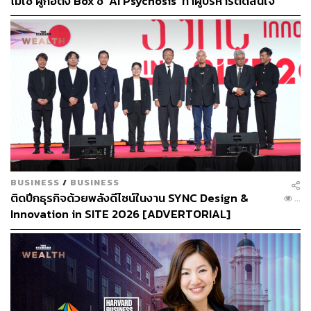
ไม่ใช่ ผู้ก่อตั้ง Box ชี้ ‘AI Psychosis’ ทำผู้บริหารตัดสินใจ
แต่ความพยายาม​ของมนุษย์นั้นไม่สิ้นสุด ยิ่งมีการตรวจพบว่า
ปลดคนจากสิ่งที่ไม่เคยลงมือ
มีดาวเคราะห์​คล้ายโลกโคจรเป็นบริวารรอบดาวพร็อกซิมา
เซนทอรี ยิ่งสร้างความน่าสนใจที่จะส่งยานโพรบเดินทางไป
สำรวจ เผื่อว่าอาจได้พบชีวิตต่างภพที่นั่น
ล่าสุด ด็อกเตอร์​ René Heller​ และทีมงานจากสถาบัน​วิจัย​
ระบบสุริยะ​แม็กซ์พลังค์ ประเทศ​เยอรมนี​ ได้เสนอวิธีสร้างยาน
โพรบมวลต่ำขับดันด้วยแรงดันโฟตอนจากแสงอาทิตย์​เพื่อให้
เดินทางข้ามสู่ระบบดาวอื่นได้ด้วยความเร็วสูงยิ่งกว่าที่เคย
คิดค้นกันมาในอดีต
BUSINESS
/
BUSINESS
โครงสร้างของยานโพรบมวลต่ำนี้คือวัสดุที่เรียกว่า ‘แอโร
ติดปีกธุรกิจด้วยพลังดีไซน์ในงาน SYNC Design &
...
กราไฟต์’ ผลงานการประดิษฐ์คิดค้นของนักวิจัยแห่งมหา
Innovation in SITE 2026 [ADVERTORIAL]
วิทยาลัยคีลและฮัมบูร์ก ประเทศเยอรมนี วัสดุมหัศจรรย์​นี้มีน้ำ
หนักเพียง 0.2 มิลลิกรัมต่อตารางเซนติเมตร หรือเบากว่า
อากาศ 6 เท่า และเบากว่าอะลูมิเนียม​ถึง 15,000 เท่า แต่มี
ความแข็งแรงอย่างไม่น่าเชื่อ​
ยานโพรบมวลต่ำที่สร้างจาก ‘แอโรกราไฟต์’ นี้จะอยู่​ในรูป