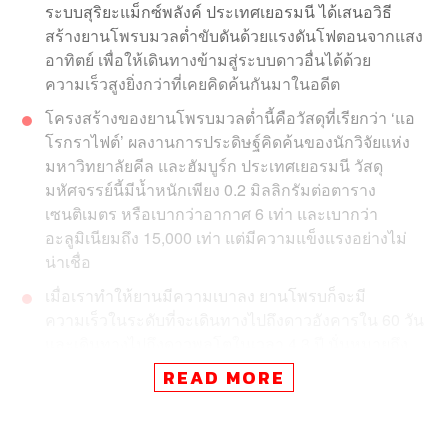
ระบบสุริยะ​แม็กซ์พลังค์ ประเทศ​เยอรมนี​ ได้เสนอวิธี
สร้างยานโพรบมวลต่ำขับดันด้วยแรงดันโฟตอนจากแสง
อาทิตย์​ เพื่อให้เดินทางข้ามสู่ระบบดาวอื่นได้ด้วย
ความเร็วสูงยิ่งกว่าที่เคยคิดค้นกันมาในอดีต
โครงสร้างของยานโพรบมวลต่ำนี้คือวัสดุที่เรียกว่า ‘แอ
โรกราไฟต์’ ผลงานการประดิษฐ์คิดค้นของนักวิจัยแห่ง
มหาวิทยาลัยคีล และฮัมบูร์ก ประเทศเยอรมนี วัสดุ
มหัศจรรย์​นี้มีน้ำหนักเพียง 0.2 มิลลิกรัมต่อตาราง
เซนติเมตร หรือเบากว่าอากาศ 6 เท่า และเบากว่า
อะลูมิเนียม​ถึง 15,000 เท่า แต่มีความแข็งแรงอย่างไม่
น่าเชื่อ​
เมื่อเราทำให้ยานมีความเบาลง ยานโพรบก็จะมี
ความเร็วในระดับที่จะเดินทางไปถึงดาวอังคารใน 60 วัน
และเดินทางไปถึงดาวพลูโตในเวลา 4.3 ปี นั่นหมายถึง
เร็วกว่ายานสำรวจพลูโตนิวฮอไรซันส์ถึง 2 เท่า!
READ MORE