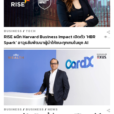
คล้าย ‘ใบเรือ’ ขนาดใหญ่​ เพื่ออาศัยแรงผลักจากอนุภาค​โฟ
ตอนจากแสงอาทิตย์​ในการสร้างพลังขับดันส่งพุ่งสู่เป้าหมาย
ด้วยคุณสมบัติ​ของโฟตอนที่เป็นอนุภาค​ไร้มวลแต่มีพลังงาน​
และโมเมนตัม จึงสามารถผลักวัตถุ​ต่างๆ ได้หากวัตถุ​นั้นมีน้ำ
หนัก ‘เบา’ พอ
BUSINESS
/
TECH
RISE ผนึก Harvard Business Impact เปิดตัว ‘HBR
...
“เราพบว่าชั้นแอโรกราไลต์บางๆ ที่มีความหนาประมาณ 1
Spark’ อาวุธลับพัฒนาผู้นำให้ชนะทุกเกมในยุค AI
มิลลิเมตร เมื่อนำไปสร้างใบเรือให้กับยานโพรบมวลต่ำและ
[Advertorial]
ได้รับแรงดันโฟตอนจากแสงอาทิตย์​ ยานโพรบนั้นก็จะได้แรง
ผลักจนเกิดความเร็วหลุดพ้นจากระบบสุริยะได้”
เมื่อเราทำให้ยานมีความเบาลงไปอีก ด้วยการลดความหนา
ของใบเรือให้เหลือเพียง 0.5 มิลลิเมตร ยานโพรบก็จะมี
ความเร็วในระดับที่จะเดินทางไปถึงดาวอังคารใน 60 วัน และ
เดินทางไปถึงดาวพลูโตในเวลา 4.3 ปี นั่นหมายถึงเร็วกว่า
ยานสำรวจพลูโตนิวฮอไรซันส์ถึงสองเท่า!
และหากเราทำให้ยานโพรบเบาลงไปถึงที่สุด ด้วยการทำให้
BUSINESS
/
BUSINESS
/
NEWS
ใบเรือแอโรกราไฟต์บางระดับไมโครเมตร แล้วนำยานนี้ไปไว้