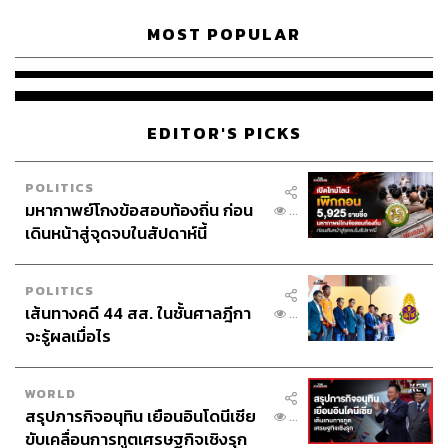
จะไปตกอยู่ที่ระบบสื่อสาร ซึ่งยานที่จะเดินทางไปนั้นจะต้องมี
เครื่องมือที่ทรงพลังพอ ที่จะส่งข้อมูลที่พบระหว่างทางกลับมา
MOST POPULAR
ที่โลก และอุปกรณ์นี้อาจเพิ่มน้ำหนักให้ยานจนทำความเร็ว
ได้ไม่เต็มที่ ซึ่งทีมงานจะต้องระดมสมองเพิ่มเติมเพื่อแก้ไข
ปัญหานี้ต่อไป
EDITOR'S PICKS
งานวิจัย​นี้ตีพิมพ์​เผยแพร่​ลงใน​วารสาร​
Astronomy & Astroph
ysics
POLITICS
มหากาพย์โกงข้อสอบท้องถิ่น ก่อน
...
พิสูจน์อักษร: พรนภัส ชำนาญค้า
เดินหน้าสู่จุดจบในสัปดาห์นี้
อ้างอิง:
https://www.newsweek.com/spacecraft-foam-interstel
POLITICS
lar-proxima-centauri-1521614
เส้นทางคดี 44 สส. ในชั้นศาลฎีกา
...
จะรู้ผลเมื่อไร
TAGS:
อวกาศ
ฟิสิกส์
เทคโนโลยี
ยานอวกาศ
ดาราศาสตร์
WORLD
สรุปภารกิจอนุทิน เยือนอินโดนีเซีย
...
LOADING...
ขับเคลื่อนการทูตเศรษฐกิจเชิงรุก