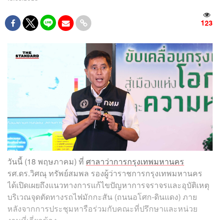
123
วันนี้ (18 พฤษภาคม) ที่
ศาลาว่าการกรุงเทพมหานคร
รศ.ดร.วิศณุ ทรัพย์สมพล รองผู้ว่าราชการกรุงเทพมหานคร
ได้เปิดเผยถึงแนวทางการแก้ไขปัญหาการจราจรและอุบัติเหตุ
บริเวณจุดตัดทางรถไฟมักกะสัน (ถนนอโศก-ดินแดง) ภาย
หลังจากการประชุมหารือร่วมกับคณะที่ปรึกษาและหน่วย