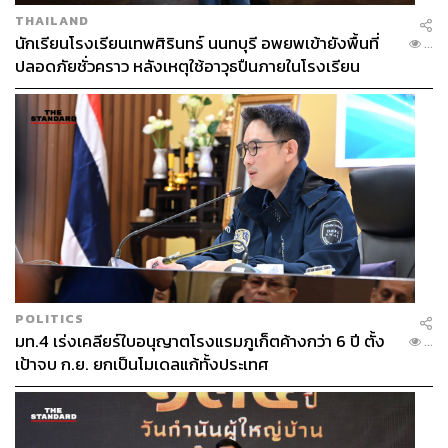
THAILAND
นักเรียนโรงเรียนเทพศิรินทร์ นนทบุรี อพยพเข้ายังพื้นที่
...
ปลอดภัยชั่วคราว หลังเหตุใช้อาวุธปืนภายในโรงเรียน
คลี่คลาย
POLITICS
มท.4 เร่งเคลียร์ใบอนุญาตโรงแรมภูเก็ตค้างกว่า 6 ปี ตั้ง
...
เป้าจบ ก.ย. ยกเป็นโมเดลแก้ทั้งประเทศ