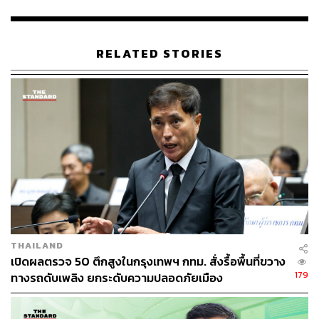
ให้สามารถชะลอหรือหยุดขบวนรถได้ทันท่วงที
รองผู้ว่าราชการกรุงเทพมหานคร กล่าวย้ำว่า การดำเนินการ
RELATED STORIES
ตามแผนงานดังกล่าว จำเป็นต้องอาศัยการบูรณาการร่วมกัน
ระหว่างหลายหน่วยงาน โดยในส่วนของการปรับปรุง
กายภาพทางถนน กทม. จะมอบหมายให้สำนักการโยธา
ออกแบบและประสานขออนุญาตใช้พื้นที่จากการรถไฟฟ้า
ขนส่งมวลชนแห่งประเทศไทย (รฟม.) ขณะที่การติดตั้งและ
เชื่อมโยงระบบเซ็นเซอร์ จะต้องหารือร่วมกับการรถไฟแห่ง
ประเทศไทย (รฟท.) และสำหรับการควบคุมระบบไฟจราจร
กทม. จะเป็นผู้สนับสนุนด้านเทคโนโลยีและส่งมอบให้เจ้า
หน้าที่ตำรวจจราจรเป็นผู้ควบคุมบริหารจัดการ
ทั้งนี้ รศ.ดร.วิศณุ มองว่าเหตุการณ์โศกนาฏกรรมที่ผ่านมา
THAILAND
ต้องถูกนำมาเป็น บทเรียน สำคัญเพื่อแก้ไขปัญหาเชิง
เปิดผลตรวจ 50 ตึกสูงในกรุงเทพฯ กทม. สั่งรื้อพื้นที่ขวาง
โครงสร้าง โดยหวังว่าการนำเทคโนโลยีและระบบอัจฉริยะ
179
ทางรถดับเพลิง ยกระดับความปลอดภัยเมือง
มาประยุกต์ใช้ที่จุดตัดมักกะสันในครั้งนี้ จะก้าวขึ้นเป็นโมเดล
ต้นแบบ ในการยกระดับมาตรฐานความปลอดภัยให้