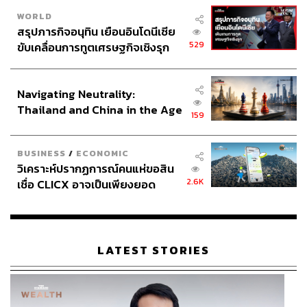
WORLD
สรุปภารกิจอนุทิน เยือนอินโดนีเซีย
529
ขับเคลื่อนการทูตเศรษฐกิจเชิงรุก
ประกาศหุ้นส่วนยุทธศาสตร์ไทย –
อินโดนีเซีย
Navigating Neutrality:
Thailand and China in the Age
159
of a New Global Order
BUSINESS
/
ECONOMIC
วิเคราะห์ปรากฏการณ์คนแห่ขอสิน
2.6K
เชื่อ CLICX อาจเป็นเพียงยอด
ภูเขาน้ำแข็ง ของปัญหาหนี้ครัว
เรือนไทยที่ถูกซุกไว้
LATEST STORIES