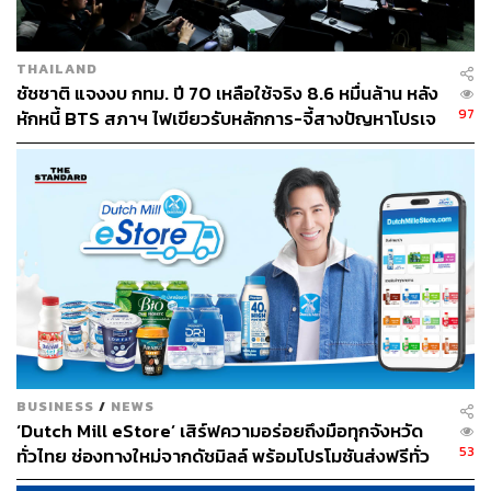
THE STANDARD TEAM
กองบรรณาธิการ THE STANDARD
THAILAND
ชัชชาติ แจงงบ กทม. ปี 70 เหลือใช้จริง 8.6 หมื่นล้าน หลัง
97
หักหนี้ BTS สภาฯ ไฟเขียวรับหลักการ-จี้สางปัญหาโปรเจ
กต์ล่าช้า
BUSINESS
/
NEWS
‘Dutch Mill eStore’ เสิร์ฟความอร่อยถึงมือทุกจังหวัด
53
ทั่วไทย ช่องทางใหม่จากดัชมิลล์ พร้อมโปรโมชันส่งฟรีทั่ว
ประเทศ ส่งไว สั่งก่อนเที่ยง ได้ของวันถัดไป ส่งสินค้าแบบ