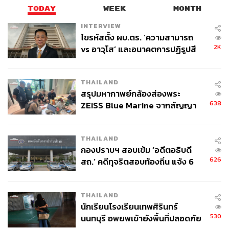
TODAY
WEEK
MONTH
INTERVIEW
ไขรหัสตั้ง ผบ.ตร. ‘ความสามารถ
2K
vs อาวุโส’ และอนาคตการปฏิรูปสี
กากี กับ พล.ต.อ. เอก อังสนานนท์
THAILAND
สรุปมหากาพย์กล้องส่องพระ
638
ZEISS Blue Marine จากสัญญา
ผลิต 8.3 ล้าน สู่ข้อพิพาท ‘มา
เวลล์ฯ’ ฟ้อง ‘โทน บางแค’ ผิดนัด
THAILAND
จ่ายหนี้-แอบระบุแบรนด์
กองปราบฯ สอบเข้ม ‘อดีตอธิบดี
626
สถ.’ คดีทุจริตสอบท้องถิ่น แจ้ง 6
ข้อหาหนัก จ่อชง ป.ป.ช. 12 ส.ค. นี้
THAILAND
นักเรียนโรงเรียนเทพศิรินทร์
530
นนทบุรี อพยพเข้ายังพื้นที่ปลอดภัย