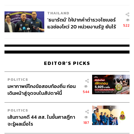
ชั่วคราว หลังเหตุใช้อาวุธปืนภายใน
โรงเรียนคลี่คลาย
THAILAND
‘ธนารัตน์’ ให้ปากคำตำรวจไซเบอร์
522
แฉช่องโหว่ 20 หน่วยงานรัฐ ยันไร้
นัยทางการเมือง
EDITOR'S PICKS
POLITICS
มหากาพย์โกงข้อสอบท้องถิ่น ก่อน
544
เดินหน้าสู่จุดจบในสัปดาห์นี้
POLITICS
เส้นทางคดี 44 สส. ในชั้นศาลฎีกา
187
จะรู้ผลเมื่อไร