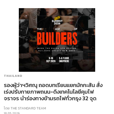
THAILAND
รองผู้ว่าฯวิศณุ ถอดบทเรียนแยกมักกะสัน สั่ง
เร่งปรับกายภาพถนน-ดึงเทคโนโลยีคุมไฟ
จราจร นำร่องทางข้ามรถไฟทั่วกรุง 32 จุด
โดย
THE STANDARD TEAM
18.05.2026