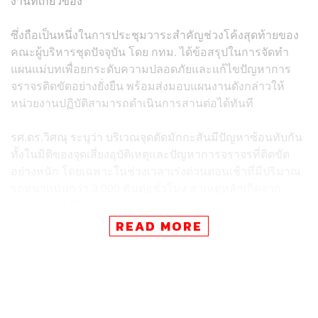
งานที่เกี่ยวข้อง
ซึ่งถือเป็นหนึ่งในการประชุมวาระสำคัญช่วงโค้งสุดท้ายของ
คณะผู้บริหารชุดปัจจุบัน โดย กทม. ได้ข้อสรุปในการจัดทำ
แผนแม่บทเพื่อยกระดับความปลอดภัยและแก้ไขปัญหาการ
จราจรติดขัดอย่างยั่งยืน พร้อมส่งมอบแผนงานดังกล่าวให้
หน่วยงานปฏิบัติสามารถดำเนินการสานต่อได้ทันที
รศ.ดร.วิศณุ ระบุว่า บริเวณจุดตัดมักกะสันมีปัญหาซ้อนทับกัน
ทั้งในมิติของจุดเสี่ยงอุบัติเหตุและปัญหาการจราจรที่ติดขัด
อย่างหนัก โดยเฉพาะในช่วงเวลาเร่งด่วนตอนเช้าที่มีปริมาณ
รถหนาแน่นกว่า 3,000 คันต่อชั่วโมง สาเหตุหลักเกิดจาก
กระแสรถที่เลี้ยวซ้ายจากถนนกำแพงเพชร 7 มาตัดกับกระแส
รถทางตรงจากแยกพระราม 9 ส่งผลให้รถจากแยกพระราม 9
READ MORE
ชะลอตัวและเกิดการติดสะสมกีดขวางบนจุดตัดทางรถไฟ
ดังนั้น กทม. จึงมีแผนดำเนินการแก้ไขปัญหาในระยะเร่งด่วน
3 ขั้นตอน ประกอบด้วย 1. การปรับปรุงกายภาพทางถนน โดย
การปรับแก้หัวเกาะกลางถนนเพื่อเพิ่มวงเลี้ยวซ้ายให้รถจาก