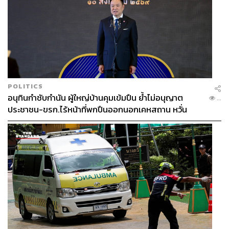
POLITICS
อนุทินกำชับกำนัน ผู้ใหญ่บ้านคุมเข้มปืน ย้ำไม่อนุญาต
...
ประชาชน-ขรก.ไร้หน้าที่พกปืนออกนอกเคหสถาน หวั่น
พฤติกรรมลอกเลียนแบบ จ่อลงพื้นที่เกิดเหตุ