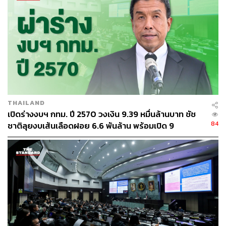
ครอบคลุมจุดตัดทางรถไฟทั้ง 32 แห่งทั่วพื้นที่
กรุงเทพมหานครในอนาคตต่อไป
TAGS:
การรถไฟแห่งประเทศไทย
อุบัติเหตุ
กรุงเทพมหานคร
การจราจร
ศาลาว่าการกรุงเทพมหานคร
มักกะสัน
เหตุรถไฟชนรถบัส
แยกอโศก
วิศณุ ทรัพย์สมพล
รองผู้ว่าราชการกรุงเทพมหานคร (รองผู้ว่าฯ กทม.)
เทคโนโลยี
THAILAND
เปิดร่างงบฯ กทม. ปี 2570 วงเงิน 9.39 หมื่นล้านบาท ชัช
84
ชาติลุยงบเส้นเลือดฝอย 6.6 พันล้าน พร้อมเปิด 9
ยุทธศาสตร์พัฒนาเมือง
123
ABOUT THE AUTHOR