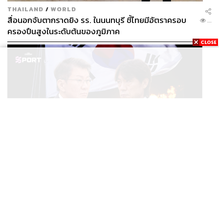
THAILAND
/
WORLD
สื่อนอกจับตากราดยิง รร. ในนนทบุรี ชี้ไทยมีอัตราครอบ
...
ครองปืนสูงในระดับต้นของภูมิภาค
SPORT
ตกรอบบอลโลก ตำรวจบุก KFA แฉแผลเก่า 15 ปี เกิดอะไร
...
ขึ้นกับฟุตบอลเกาหลีใต้?