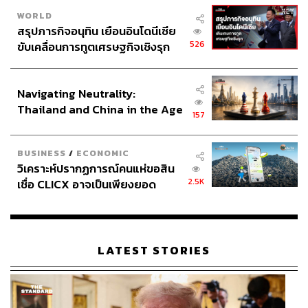
WORLD
สรุปภารกิจอนุทิน เยือนอินโดนีเซีย
526
ขับเคลื่อนการทูตเศรษฐกิจเชิงรุก
ประกาศหุ้นส่วนยุทธศาสตร์ไทย –
อินโดนีเซีย
Navigating Neutrality:
Thailand and China in the Age
157
of a New Global Order
BUSINESS
/
ECONOMIC
วิเคราะห์ปรากฏการณ์คนแห่ขอสิน
2.5K
เชื่อ CLICX อาจเป็นเพียงยอด
ภูเขาน้ำแข็ง ของปัญหาหนี้ครัว
เรือนไทยที่ถูกซุกไว้
LATEST STORIES