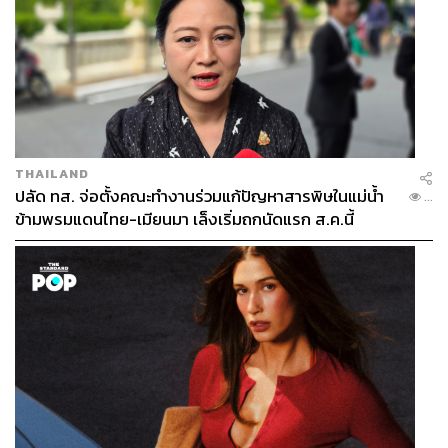
THAILAND
ปลัด ทส. จ่อตั้งคณะทำงานร่วมแก้ปัญหาสารพิษในแม่น้ำ
...
ข้ามพรมแดนไทย-เมียนมา เล็งเริ่มถกนัดแรก ส.ค.นี้