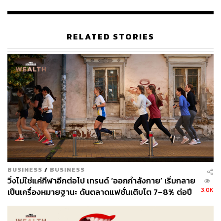
พิเศษมูลค่า 7 ล้านดอลลาร์ ซึ่งจ่ายเป็นเงินสดและหุ้น
แม้ว่า John Donahoe จะลาออกจากตำแหน่ง แต่เขายังคงถือ
ครองสิทธิในการซื้อหุ้นของ Nike มากกว่า 1.5 ล้านหุ้น ซึ่งจะ
RELATED STORIES
ทำให้เขาได้รับผลตอบแทนหากราคาหุ้นของบริษัทเพิ่มขึ้น
เกินกว่าเกณฑ์ที่กำหนดไว้ ซึ่งอยู่ในช่วง 97.61-167.51
ดอลลาร์
อ้างอิง:
https://www.bloomberg.com/news/articles/2024-09-2
0/nike-spent-104-million-on-ceo-donahoe-before-he-
was-ousted
สามารถติดตาม THE STANDARD WEALTH
BUSINESS
/
BUSINESS
วิ่งไม่ใช่แค่กีฬาอีกต่อไป เทรนด์ ‘ออกกำลังกาย’ เริ่มกลาย
ผ่านแอปพลิเคชันต่างๆ ที่คุณสะดวกหรือใช้งานอยู่แล้วได้เลย
3.0K
เป็นเครื่องหมายฐานะ ดันตลาดแฟชั่นเติบโต 7–8% ต่อปี