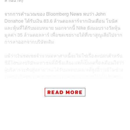
จากการคำนวณของ Bloomberg News พบว่า John
Donahoe ได้รับเงิน 83.6 ล้านดอลลาร์จากเงินเดือน โบนัส
และหุ้นที่ได้รับมอบหมาย นอกจากนี้ Nike ยังมอบรางวัลหุ้น
มูลค่า 35 ล้านดอลลาร์ เพื่อชดเชยรายได้ที่เขาสูญเสียไปจาก
การลาออกจากบริษัทเดิม
แม้ว่าเงินชดเชยจำนวนมหาศาลนี้จะไม่ใช่เรื่องแปลกสำหรับ
ซีอีโอของบริษัทมหาชนที่มีชื่อเสียง แต่ก็เป็นเครื่องเตือนใจว่า
ผู้บริหารระดับสูงสามารถได้รับผลตอบแทนที่สูงลิ่ว แม้ในช่วง
เวลาที่บริษัทประสบปัญหาและผลประกอบการไม่เป็นไปตาม
เป้าหมาย
READ MORE
ข่าวที่เกี่ยวข้อง:
Nike พ่ายแพ้เพราะหลงทาง? มุ่งปั้นยอดขายจนสูญเสีย
จิตวิญญาณแห่งนวัตกรรม แถมอาจโดน HOKA แซง เพ