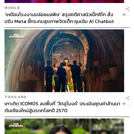
WORLD
‘เหมือนโรงงานปล่อยมลพิษ’ สรุปคดีศาลนิวเม็กซิโก สั่ง
...
ปรับ Meta ชี้กระทบสุขภาพจิตเด็ก คุมเข้ม AI Chatbot
THAILAND
เกาะติด ICOMOS ลงพื้นที่ ‘วัดอุโมงค์’ ประเมินคุณค่าล้านนา
...
ดันเชียงใหม่สู่มรดกโลกปี 2570