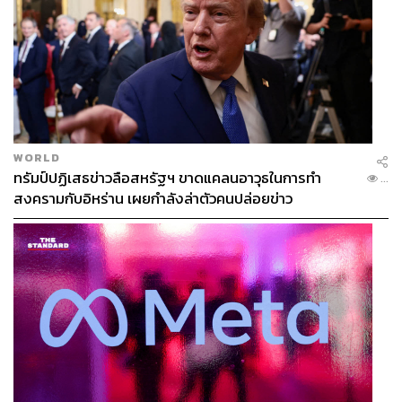
WORLD
ทรัมป์ปฏิเสธข่าวลือสหรัฐฯ ขาดแคลนอาวุธในการทำ
...
สงครามกับอิหร่าน เผยกำลังล่าตัวคนปล่อยข่าว