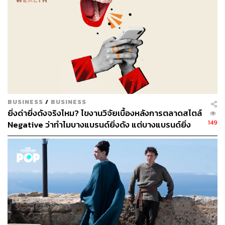
TAGS:
CEO
John Donahoe
Elliott Hill
Nike
เงินเดือน
รายได้
BUSINESS
/
BUSINESS
ยิ่งด่ายิ่งดังจริงไหม? ไขงานวิจัยเบื้องหลังการตลาดสไตล์
149
Negative ว่าทำไมบางแบรนด์ยิ่งดัง แต่บางแบรนด์ยิ่ง
204
เจ็บตัว
ABOUT THE AUTHOR
ถนัดกิจ จันกิเสน
Content Creator ประจำกองบรรณาธิการ
THE STANDARD WEALTH ผู้เสพติดโลก
ธุรกิจ การตลาด เทคโนโลยี และชอบสำรวจ
โลกออฟไลน์และออนไลน์มาถอดรหัสความ
เคลื่อนไหวให้เป็นเรื่องเข้าใจง่าย สนุก และได้