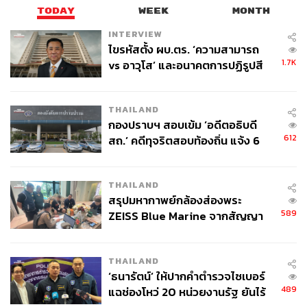
TODAY
WEEK
MONTH
INTERVIEW
ไขรหัสตั้ง ผบ.ตร. ‘ความสามารถ
1.7K
vs อาวุโส’ และอนาคตการปฏิรูปสี
กากี กับ พล.ต.อ. เอก อังสนานนท์
THAILAND
กองปราบฯ สอบเข้ม ‘อดีตอธิบดี
612
สถ.’ คดีทุจริตสอบท้องถิ่น แจ้ง 6
ข้อหาหนัก จ่อชง ป.ป.ช. 12 ส.ค. นี้
THAILAND
สรุปมหากาพย์กล้องส่องพระ
589
ZEISS Blue Marine จากสัญญา
ผลิต 8.3 ล้าน สู่ข้อพิพาท ‘มา
เวลล์ฯ’ ฟ้อง ‘โทน บางแค’ ผิดนัด
THAILAND
จ่ายหนี้-แอบระบุแบรนด์
‘ธนารัตน์’ ให้ปากคำตำรวจไซเบอร์
489
แฉช่องโหว่ 20 หน่วยงานรัฐ ยันไร้