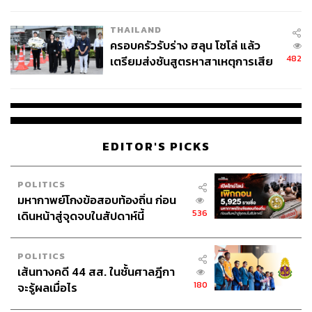
นัยทางการเมือง
THAILAND
ครอบครัวรับร่าง ฮลุน โซโล่ แล้ว
482
เตรียมส่งชันสูตรหาสาเหตุการเสีย
ชีวิต
EDITOR'S PICKS
POLITICS
มหากาพย์โกงข้อสอบท้องถิ่น ก่อน
536
เดินหน้าสู่จุดจบในสัปดาห์นี้
POLITICS
เส้นทางคดี 44 สส. ในชั้นศาลฎีกา
180
จะรู้ผลเมื่อไร