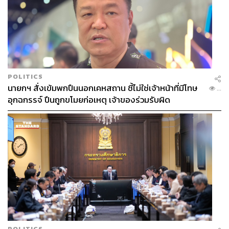
POLITICS
นายกฯ สั่งเข้มพกปืนนอกเคหสถาน ชี้ไม่ใช่เจ้าหน้าที่มีโทษ
...
อุกฉกรรจ์ ปืนถูกขโมยก่อเหตุ เจ้าของร่วมรับผิด
POLITICS