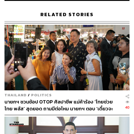
เซน และนายกรัฐมนตรี ฮุน มาเนต บุตรชาย
RELATED STORIES
โดยฮุนเซน ได้กล่าวต่อผู้สนับสนุนว่าเขา “จะปกป้องดินแดน
ของประเทศจากผู้รุกรานต่างชาติ” และประณามเหตุปะทะ
ระหว่างทหารไทยและกัมพูชา ซึ่งเขาเรียกว่าเป็น “การโจมตี
ของกองทัพไทย” ที่เกิดขึ้นเมื่อเดือนพฤษภาคม และกล่าวอ้าง
ว่า การปะทะกันดังกล่าว เกิดขึ้นภายในดินแดนของกัมพูชา
และเป็นการละเมิดอำนาจอธิปไตยและบูรณภาพแห่งดินแดน
ของกัมพูชาอย่างร้ายแรง แม้ว่ากัมพูชาจะมีความปรารถนาดี
ในการพยายามแก้ไขปัญหาชายแดนก็ตาม
“กัมพูชาที่น่าสงสารนี้ต้องทนทุกข์ทรมานจากการรุกรานจาก
ต่างชาติ สงคราม และการฆ่าล้างเผ่าพันธุ์ ถูกปิดล้อม โดด
THAILAND
/
POLITICS
เดี่ยว และถูกดูหมิ่นในอดีต แต่ตอนนี้กัมพูชายืนหยัดได้อย่าง
นายกฯ ชวนช้อป OTOP ศิลปาชีพ แม่ค้าร้อง ‘ไทยช่วย
เท่าเทียมกับประเทศอื่นๆ เราต้องการสันติภาพ มิตรภาพ
40
ไทย พลัส’ สุดยอด ถามมีต่อไหม นายกฯ ตอบ ‘เดี๋ยวจะ
ความร่วมมือ และการพัฒนามากที่สุด เราไม่มีการเมืองและ
พยายาม’
ไม่มีจุดยืนที่ไม่เป็นมิตรกับประเทศใดๆ”