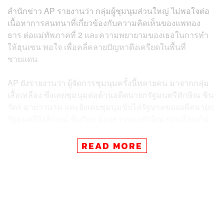
สำนักข่าว AP รายงานว่า กลุ่มผู้ชุมนุมส่วนใหญ่ ไม่พอใจต่อ
เนื้อหาการสนทนาที่เกี่ยวข้องกับความคิดเห็นของแพทอง
ธาร ต่อแม่ทัพภาคที่ 2 และความพยายามของเธอในการทำ
ให้ฮุนเซน พอใจ เพื่อคลี่คลายปัญหาตึงเครียดในพื้นที่
ชายแดน
AP ยังรายงานว่า ผู้จัดการชุมนุมครั้งนี้หลายคน มาจากกลุ่ม
เสื้อเหลือง ซึ่งเคยชุมนุมต่อต้านอดีตนายกรัฐมนตรีทักษิณ ชิน
วัตร มายาวนาน และยังเคยชุมนุมขับไล่รัฐบาลของอดีตนายก
รัฐมนตรียิ่งลักษณ์ ชินวัตร น้องสาวของทักษิณ ก่อนที่จะเกิด
การรัฐประหารในปี 2557 ด้วย
READ MORE
ขณะที่ Reuters รายงานว่า การชุมนุมประท้วงครั้งนี้ เป็นการ
ชุมนุมครั้งใหญ่ที่สุดนับตั้งแต่พรรคเพื่อไทยเข้าครองอำนาจ
รัฐบาล ภายหลังการเลือกตั้งในปี 2566
โดยกลุ่มผู้ชุมนุม ยืนหยัดประท้วงท่ามกลางฝนที่ตกหนัก เพื่อ
ต่อต้านนายกรัฐมนตรีแพทองธาร วัย 38 ปี ซึ่งกำลังพยายาม