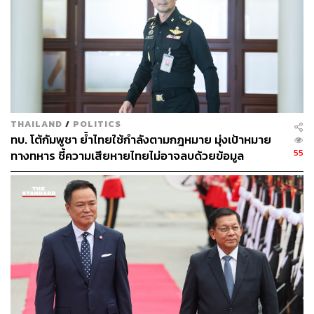
อ้างอิง:
https://www.reuters.com/world/asia-pacific/thai-prote
sters-call-prime-minister-paetongtarns-resignation-20
25-06-28/
https://apnews.com/article/thailand-paetongtarn-pho
ne-cambodia-hun-sen-protest-4623304524a4e3243
249ed376065f87d
https://www.aljazeera.com/news/2025/6/28/thailand-
THAILAND
/
POLITICS
protesters-demand-pms-resignation-over-leaked-call
ทบ. โต้กัมพูชา ย้ำไทยใช้กำลังตามกฎหมาย มุ่งเป้าหมาย
-with-hun-sen
55
ทางทหาร ชี้ความเสียหายไทยไม่อาจลบด้วยข้อมูล
บิดเบือน
TAGS:
ม็อบ
ทักษิณ ชินวัตร
ความสัมพันธ์ไทย-กัมพูชา
นายกรัฐมนตรี
ชายแดนไทย
Cambodia
ชายแดนไทย-กัมพูชา
การชุมนุมทางการเมือง
กรุงเทพมหานคร
Hun Sen
Samdech Akka Moha Sena Padei Techo Hun Sen
อนุสาวรีย์ชัยสมรภูมิ
แพทองธาร ชินวัตร
Decho Hun Sen