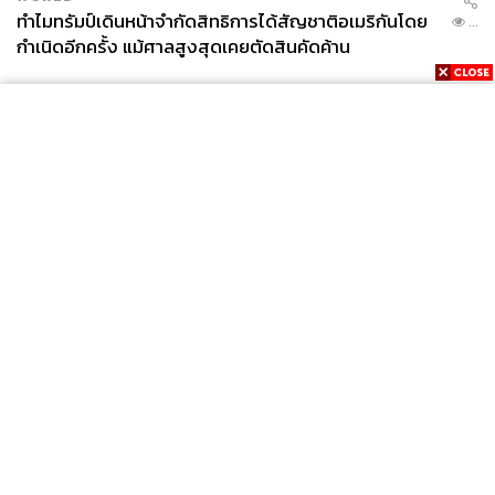
ทำไมทรัมป์เดินหน้าจำกัดสิทธิการได้สัญชาติอเมริกันโดย
...
กำเนิดอีกครั้ง แม้ศาลสูงสุดเคยตัดสินคัดค้าน
News
Wealth
Pop
Podcast
Video
Now
Opinion
Careers
Events
Privacy
About
Contact
Policy
FOR
ADVERTISING
MEMBERSHIP