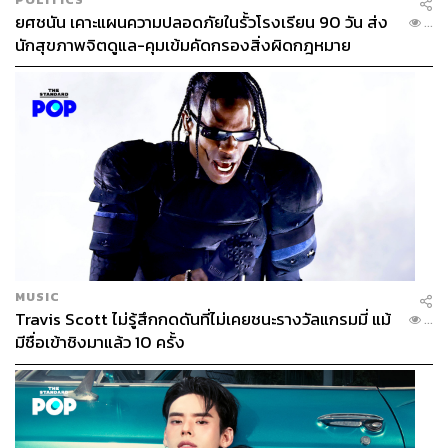
ยศชนัน เคาะแผนความปลอดภัยในรั้วโรงเรียน 90 วัน ส่ง
...
นักสุขภาพจิตดูแล-คุมเข้มคัดกรองสิ่งผิดกฎหมาย
MUSIC
Travis Scott ไม่รู้สึกกดดันที่ไม่เคยชนะรางวัลแกรมมี่ แม้
...
มีชื่อเข้าชิงมาแล้ว 10 ครั้ง