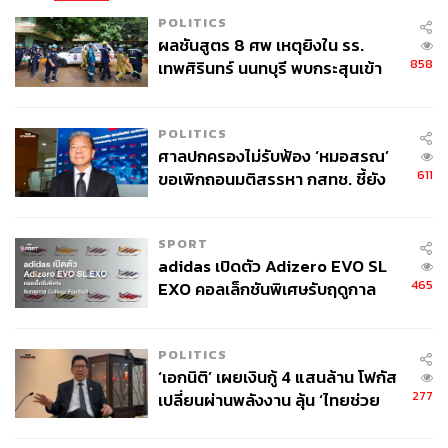
POLITICS
ผลชันสูตร 8 ศพ เหตุยิงใน รร.
858
เทพศิรินทร์ นนทบุรี พบกระสุนเข้า
จุดสำคัญ ‘ศีรษะ-หน้าอก’ ครูถูกยิง
4 นัด จากระยะไกล
POLITICS
ศาลปกครองไม่รับฟ้อง ‘หมอสรณ’
611
ขอเพิกถอนมติสรรหา กสทช. ชี้ยัง
ไม่ใช่ผู้เดือดร้อนเสียหาย
SPORT
adidas เปิดตัว Adizero EVO SL
465
EXO คอลเล็กชันพิเศษรับฤดูกาล
College Football
POLITICS
‘เอกนิติ’ เผยเงินกู้ 4 แสนล้าน โฟกัส
277
เปลี่ยนผ่านพลังงาน ลุ้น ‘ไทยช่วย
ไทยพลัส’ เฟส 2 รอประเมินความ
เหมาะสม