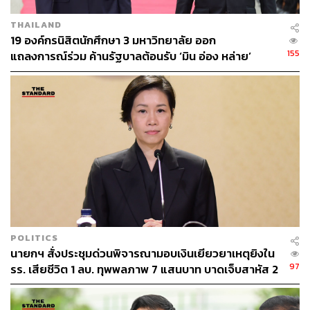
THAILAND
19 องค์กรนิสิตนักศึกษา 3 มหาวิทยาลัย ออก
155
แถลงการณ์ร่วม ค้านรัฐบาลต้อนรับ ‘มิน อ่อง หล่าย’
601
ABOUT THE AUTHOR
วิโรจน์ เลิศจิตต์ธรรม
Senior Content Creator กองข่าวต่างประเทศ
THE STANDARD
POLITICS
นายกฯ สั่งประชุมด่วนพิจารณามอบเงินเยียวยาเหตุยิงใน
97
รร. เสียชีวิต 1 ลบ. ทุพพลภาพ 7 แสนบาท บาดเจ็บสาหัส 2
แสนบาท บาดเจ็บเล็กน้อย 1 แสนบาท