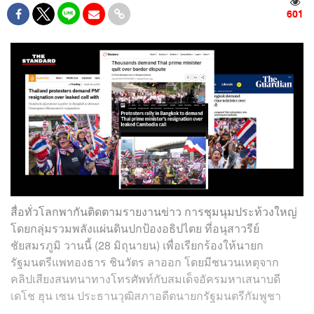
601
สื่อทั่วโลกพากันติดตามรายงานข่าว การชุมนุมประท้วงใหญ่
โดยกลุ่มรวมพลังแผ่นดินปกป้องอธิปไตย ที่อนุสาวรีย์
ชัยสมรภูมิ วานนี้ (28 มิถุนายน) เพื่อเรียกร้องให้นายก
รัฐมนตรีแพทองธาร ชินวัตร ลาออก โดยมีชนวนเหตุจาก
คลิปเสียงสนทนาทางโทรศัพท์กับสมเด็จอัครมหาเสนาบดี
เดโช ฮุน เซน ประธานวุฒิสภาอดีตนายกรัฐมนตรีกัมพูชา