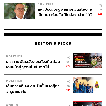
POLITICS
สส. ปชน. จี้รัฐบาลทบทวนนโยบาย
223
เมียนมา ต้อนรับ ‘มินอ่องหล่าย’ ได้
แค่สัญญาว่างเปล่า
EDITOR'S PICKS
POLITICS
มหากาพย์โกงข้อสอบท้องถิ่น ก่อน
577
เดินหน้าสู่จุดจบในสัปดาห์นี้
POLITICS
เส้นทางคดี 44 สส. ในชั้นศาลฎีกา
212
จะรู้ผลเมื่อไร
WORLD