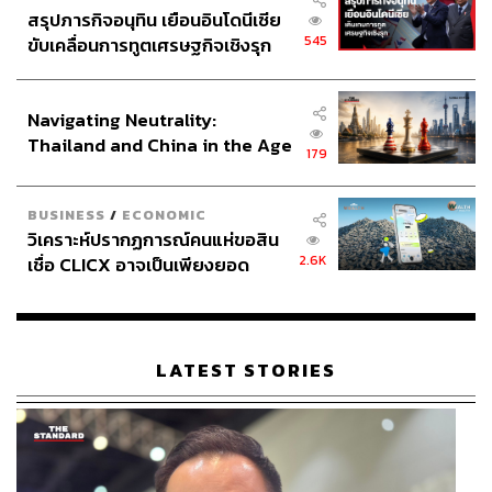
สรุปภารกิจอนุทิน เยือนอินโดนีเซีย
545
ขับเคลื่อนการทูตเศรษฐกิจเชิงรุก
ประกาศหุ้นส่วนยุทธศาสตร์ไทย –
อินโดนีเซีย
Navigating Neutrality:
Thailand and China in the Age
179
of a New Global Order
BUSINESS
/
ECONOMIC
วิเคราะห์ปรากฏการณ์คนแห่ขอสิน
2.6K
เชื่อ CLICX อาจเป็นเพียงยอด
ภูเขาน้ำแข็ง ของปัญหาหนี้ครัว
เรือนไทยที่ถูกซุกไว้
LATEST STORIES