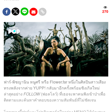
270
ฟาร์-พิชญานิน หนูศรี หรือ Flower.far หนึ่งในศิลปินสาวเสียง
ทรงพลังจากค่าย YUPP! กลับมาอีกครั้งพร้อมซิงเกิลใหม่
ล่าสุดอย่าง
FOLLOW
(ฟอลโลว์) ที่เธอจะพาคนฟังเข้าป่าเพื่อ
ติดตามและค้นหาคำตอบของความสัมพันธ์ที่ไม่ชัดเจน
โดยเพลงนี้ฟาร์และโปรดิวเซอร์คู่ใจอย่าง MENO ได้นำเสนอ