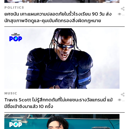
POLITICS
ยศชนัน เคาะแผนความปลอดภัยในรั้วโรงเรียน 90 วัน ส่ง
...
นักสุขภาพจิตดูแล-คุมเข้มคัดกรองสิ่งผิดกฎหมาย
MUSIC
Travis Scott ไม่รู้สึกกดดันที่ไม่เคยชนะรางวัลแกรมมี่ แม้
...
มีชื่อเข้าชิงมาแล้ว 10 ครั้ง