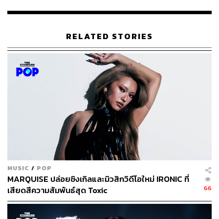
RELATED STORIES
นอกจากพาร์ตดนตรีที่มีเสน่ห์แล้ว มิวสิกวิดีโอยังถือเป็นอีก
หนึ่งหัวใจสำคัญของเพลงนี้อีกด้วย โดยฟาร์ได้เล่าถึงความ
ประทับใจในการถ่ายทำว่า
“เรื่องแรกที่อยากจะพูดถึงคือ ฟาร์
MUSIC
/
POP
อยากขอบคุณพี่ๆ ทีมงานโปรดักชันทุกๆ คน พี่ผู้กำกับ ค่าย
MARQUISE ปล่อยซิงเกิลและมิวสิกวิดีโอใหม่ IRONIC ที่
YUPP! ที่ทำให้เพลง
FOLLOW
มันยิ่งใหญ่ในความรู้สึกฟาร์ม
66
เสียดสีความสัมพันธ์สุด Toxic
ากขนาดนี้ ฟาร์อยากให้ทุกคนรู้ว่านี่คือฝีมือคนไทยค่ะ