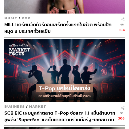
TAGS:
เพลงไทย
มิวสิกวิดีโอ
YUPP!
flower.far
MUSIC
/
POP
ฟาร์-พิชญานิน หนูศรี
MILLI เตรียมจัดทัวร์คอนเสิร์ตครั้งแรกในชีวิต พร้อมปัก
164
หมุด 8 ประเทศทั่วเอเชีย
270
ABOUT THE AUTHOR
กษาปณ์ หาญดิฐกุล
BUSINESS
/
MARKET
นักศึกษาภาพยนตร์ ผู้ชื่นชอบหนังนอกกระแส
SCB EIC เผยมูลค่าตลาด T-Pop จ่อแตะ 1.1 หมื่นล้านบาท
ปัจจุบันสนใจงานเขียนและชีวิตของมนุษย์
306
ชูพลัง ‘Superfan’ และโมเดลความร่วมมือรัฐ-เอกชน ดัน
เศรษฐกิจสร้างสรรค์