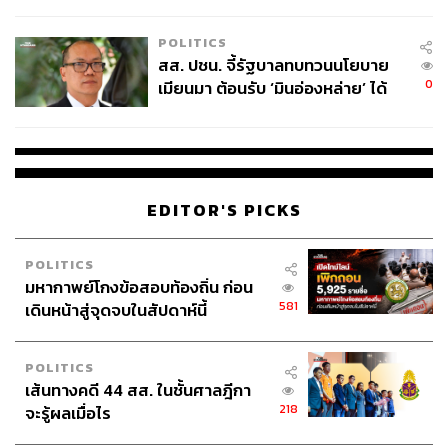
ไทยพลัส’ เฟส 2 รอประเมินความ
เหมาะสม
POLITICS
สส. ปชน. จี้รัฐบาลทบทวนนโยบาย
0
เมียนมา ต้อนรับ ‘มินอ่องหล่าย’ ได้
แค่สัญญาว่างเปล่า
EDITOR'S PICKS
POLITICS
มหากาพย์โกงข้อสอบท้องถิ่น ก่อน
581
เดินหน้าสู่จุดจบในสัปดาห์นี้
POLITICS
เส้นทางคดี 44 สส. ในชั้นศาลฎีกา
218
จะรู้ผลเมื่อไร