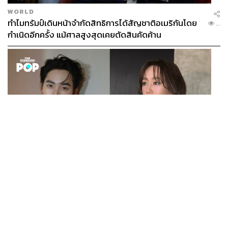
WORLD
ทำไมทรัมป์เดินหน้าจำกัดสิทธิการได้สัญชาติอเมริกันโดย
...
กำเนิดอีกครั้ง แม้ศาลสูงสุดเคยตัดสินคัดค้าน
ENTERTAINMENT
เก้า นพเก้า และ พาย รินรดา เตรียมร่วมงานกันใน ‘รสกาล
...
Enchanted Taste In Time’