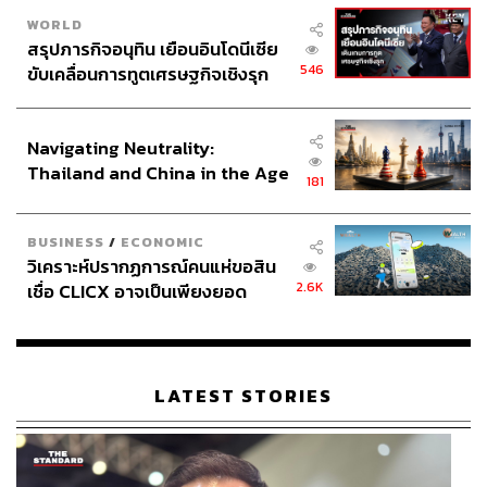
WORLD
สรุปภารกิจอนุทิน เยือนอินโดนีเซีย
546
ขับเคลื่อนการทูตเศรษฐกิจเชิงรุก
ประกาศหุ้นส่วนยุทธศาสตร์ไทย –
อินโดนีเซีย
Navigating Neutrality:
Thailand and China in the Age
181
of a New Global Order
BUSINESS
/
ECONOMIC
วิเคราะห์ปรากฏการณ์คนแห่ขอสิน
2.6K
เชื่อ CLICX อาจเป็นเพียงยอด
ภูเขาน้ำแข็ง ของปัญหาหนี้ครัว
เรือนไทยที่ถูกซุกไว้
LATEST STORIES