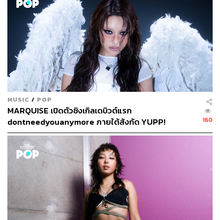
“ในวันไปถ่าย
มิวสิกวิดีโอ
ที่หุบป่าตาด จังหวัดอุทัยธานี คือ
สนุกมาก เข้าป่า เข้าถ้ำ และขี่ช้าง แล้วด้วยความที่ฟาร์ไม่
เคยขี่ช้างมาก่อน ขึ้นไปอยู่บนนั้นนานๆ ก็รู้สึกเมาช้างอยู่
เหมือนกันค่ะ วิงเวียนศีรษะ เหมือนจะเป็นลม แต่ก็ผ่านมาได้
ด้วยดี อยากให้ทุกคนได้ดูกันมากๆ แล้วตอนนี้ก็มี Dance
Challenge ใน TikTok ด้วย เข้าไปเต้น เข้าไปร้องตามกันได้
ค่ะ ฝากเพลง
FOLLOW
ด้วยนะคะ”
รับชมมิวสิกวิดีโอได้ที่:
MUSIC
/
POP
MARQUISE เปิดตัวซิงเกิลเดบิวต์แรก
160
dontneedyouanymore ภายใต้สังกัด YUPP!