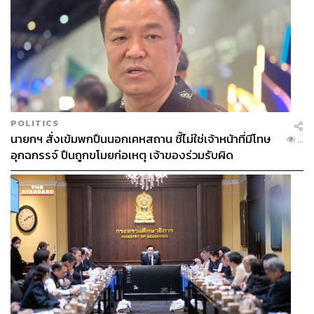
POLITICS
นายกฯ สั่งเข้มพกปืนนอกเคหสถาน ชี้ไม่ใช่เจ้าหน้าที่มีโทษ
...
อุกฉกรรจ์ ปืนถูกขโมยก่อเหตุ เจ้าของร่วมรับผิด