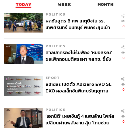
TODAY
WEEK
MONTH
POLITICS
ผลชันสูตร 8 ศพ เหตุยิงใน รร.
0
เทพศิรินทร์ นนทบุรี พบกระสุนเข้า
จุดสำคัญ ‘ศีรษะ-หน้าอก’ ครูถูกยิง
4 นัด จากระยะไกล
POLITICS
ศาลปกครองไม่รับฟ้อง ‘หมอสรณ’
0
ขอเพิกถอนมติสรรหา กสทช. ชี้ยัง
ไม่ใช่ผู้เดือดร้อนเสียหาย
SPORT
adidas เปิดตัว Adizero EVO SL
0
EXO คอลเล็กชันพิเศษรับฤดูกาล
College Football
POLITICS
‘เอกนิติ’ เผยเงินกู้ 4 แสนล้าน โฟกัส
0
เปลี่ยนผ่านพลังงาน ลุ้น ‘ไทยช่วย