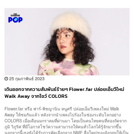
25 กุมภาพันธ์ 2023
เดินออกจากความสัมพันธ์ร้ายๆ Flower.far ปล่อยเอ็มวีใหม่
Walk Away จากโชว์ COLORS
Flower.far หรือ ฟาร์-พิชญานิน หนูศรี ปล่อยเอ็มวีเพลงใหม่ Walk
Away ให้ชมกันแล้ว หลังจากนำเพลงไปร้องในช่องระดับโลกอย่าง
COLORS เมื่อเดือนมกราคมที่ผ่านมา โดยเป็นคนไทยคนที่สองถัดจาก
ภูมิ วิภูริศ ที่มีโอกาสโชว์ความสามารถให้คนทั่วโลกได้รู้จักมากขึ้น
นอกจากนี้เธอยังได้รับการคัดเลือกจาก NME สื่อใหญ่ของอังกฤษให้เป็น