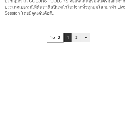
ปรากฏตัวใน COLORS COLORS คือแพลตฟอร์มดนตรีชื่อดังจาก
ประเทศเยอรมนีที่ค้นหาศิลปินหน้าใหม่จากทั่วทุกมุมโลกมาทำ Live
Session โดยมีจุดเด่นคือสี...
1 of 2
1
2
»