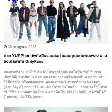
30 กรกฎาคม 2023
ค่าย YUPP! ยกทัพศิลปินร่วมส่งคำขอบคุณแก่แฟนเพลง ผ่าน
ซิงเกิลพิเศษ OnlyFans
หลังจากที่ค่าย YUPP! เปิดตัวโปรเจกต์สุดพิเศษในชื่อ YXPP! (วาย
เอ็กซ์พีพี) ที่พาศิลปิน 2 เจเนอเรชันมาร่วมสร้างสรรค์บทเพลงกันแบบ
ไร้ขีดจำกัด พร้อมส่งผลงานเพลงแรกของโปรเจกต์อย่าง พูดลอยๆ
(Just Sayin’) ออกมาให้แฟนเพลงได้ฟังกันไปแล้ว กลับมาครั้งนี้ ค่าย
YUPP! ขอยกทัพศิลปินทั้ง 9 คน นำทีมโดย MILLI (มิลลิ), MAIYARAP
(ไมยราพ), AUTTA (อัตตา...