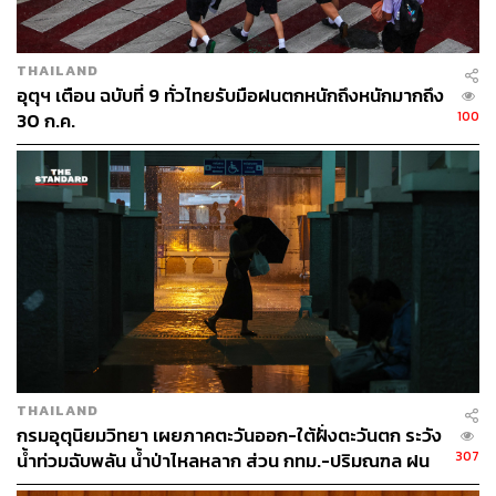
THAILAND
อุตุฯ เตือน ฉบับที่ 9 ทั่วไทยรับมือฝนตกหนักถึงหนักมากถึง
100
30 ก.ค.
THAILAND
กรมอุตุนิยมวิทยา เผยภาคตะวันออก-ใต้ฝั่งตะวันตก ระวัง
307
น้ำท่วมฉับพลัน น้ำป่าไหลหลาก ส่วน กทม.-ปริมณฑล ฝน
ฟ้าคะนอง 70%