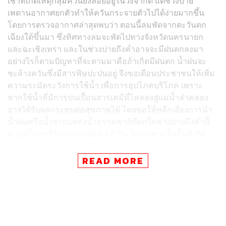
เช้าที่เกิดเหตุกลุ่มควันยังลอยอยู่ในวงจำกัด แต่ช่วงบ่าย
เพดานอากาศยกตัวทำให้ควันกระจายตัวไปได้ง่ายมากขึ้น
โดยการตรวจอากาศล่าสุดพบว่า ตอนนี้ลมพัดจากตะวันตก
เฉียงใต้ขึ้นมา ซึ่งทิศทางลมจะพัดไปทางจังหวัดนครนายก
และฉะเชิงเทรา และในช่วงบ่ายถึงค่ำอาจจะมีฝนตกลงมา
อย่างไรก็ตามปัญหาที่จะตามมาคือถ้าเกิดมีฝนตก น้ำฝนจะ
ชะล้างควันซึ่งมีสารพิษปะปนอยู่ จึงขอเตือนประชาชนให้เพิ่ม
ความระมัดระวังการใช้น้ำ เพื่อการอุปโภคบริโภค เพราะ
หากใช้น้ำที่มีการปนเปื้อนสารเคมีที่ไหลลงสู่แม่น้ำลำคลอง
อาจได้รับผลกระทบต่อสุขภาพได้ โดยขอให้หลีกเลี่ยงการนำ
น้ำฝนหรือน้ำจากแหล่งน้ำธรรมชาติที่ตกในช่วงบ่ายถึงค่ำนี้
มาอุปโภคบริโภคอย่างน้อย 1-2 วัน โดยเฉพาะในพื้นที่เกิด
เหตุและพื้นที่ที่กลุ่มควันพัดผ่านไปถึง
READ MORE
พิสูจน์อักษร: ชนเนตร ลอยครุฑ
TAGS:
กรมอุตุนิยมวิทยา
น้ำฝน
สารเคมีปนเปื้อนในบรรยากาศ
ไฟไหม้กิ่งแก้ว