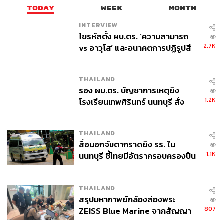
TODAY
WEEK
MONTH
INTERVIEW
ไขรหัสตั้ง ผบ.ตร. ‘ความสามารถ
2.7K
vs อาวุโส’ และอนาคตการปฏิรูปสี
กากี กับ พล.ต.อ. เอก อังสนานนท์
THAILAND
รอง ผบ.ตร. บัญชาการเหตุยิง
1.2K
โรงเรียนเทพศิรินทร์ นนทบุรี สั่ง
ค้นหา 2 รอบยืนยันไร้คนติดค้าง พบ
ศพปู่-ย่าที่บ้านพักผู้ก่อเหตุ
THAILAND
สื่อนอกจับตากราดยิง รร. ใน
1.1K
นนทบุรี ชี้ไทยมีอัตราครอบครองปืน
สูงในระดับต้นของภูมิภาค
THAILAND
สรุปมหากาพย์กล้องส่องพระ
807
ZEISS Blue Marine จากสัญญา
ผลิต 8.3 ล้าน สู่ข้อพิพาท ‘มา