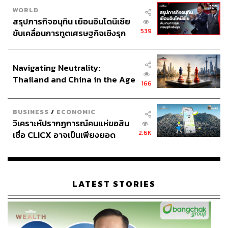
WORLD
สรุปภารกิจอนุทิน เยือนอินโดนีเซีย
539
ขับเคลื่อนการทูตเศรษฐกิจเชิงรุก
ประกาศหุ้นส่วนยุทธศาสตร์ไทย –
อินโดนีเซีย
Navigating Neutrality:
Thailand and China in the Age
166
of a New Global Order
BUSINESS
/
ECONOMIC
วิเคราะห์ปรากฏการณ์คนแห่ขอสิน
2.6K
เชื่อ CLICX อาจเป็นเพียงยอด
ภูเขาน้ำแข็ง ของปัญหาหนี้ครัว
เรือนไทยที่ถูกซุกไว้
LATEST STORIES