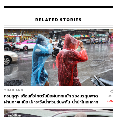
RELATED STORIES
THAILAND
กรมอุตุฯ เตือนทั่วไทยรับมือฝนตกหนัก ร่องมรสุมพาด
2.2K
ผ่านภาคเหนือ เฝ้าระวังน้ำท่วมฉับพลัน-น้ำป่าไหลหลาก