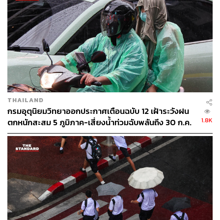
THAILAND
กรมอุตุนิยมวิทยาออกประกาศเตือนฉบับ 12 เฝ้าระวังฝน
1.8K
ตกหนักสะสม 5 ภูมิภาค-เสี่ยงน้ำท่วมฉับพลันถึง 30 ก.ค.