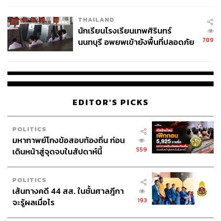
เวลล์ฯ’ ฟ้อง ‘โทน บางแค’ ผิดนัด
THAILAND
จ่ายหนี้-แอบระบุแบรนด์
นักเรียนโรงเรียนเทพศิรินทร์
789
นนทบุรี อพยพเข้ายังพื้นที่ปลอดภัย
ชั่วคราว หลังเหตุใช้อาวุธปืนภายใน
โรงเรียนคลี่คลาย
EDITOR'S PICKS
POLITICS
มหากาพย์โกงข้อสอบท้องถิ่น ก่อน
559
เดินหน้าสู่จุดจบในสัปดาห์นี้
POLITICS
เส้นทางคดี 44 สส. ในชั้นศาลฎีกา
193
จะรู้ผลเมื่อไร