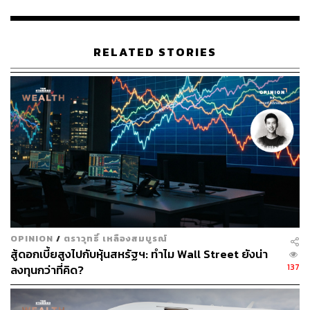
พิสูจน์อักษร: พรนภัส ชำนาญค้า
RELATED STORIES
TAGS:
FINNOMENA
กองทุน SSF
การลงทุน
การเงิน
กองทุน RMF
หุ้น
127
OPINION
/
ตราวุทธิ์ เหลืองสมบูรณ์
ABOUT THE AUTHOR
สู้ดอกเบี้ยสูงไปกับหุ้นสหรัฐฯ: ทำไม Wall Street ยังน่า
137
ลงทุนกว่าที่คิด?
THE STANDARD TEAM
กองบรรณาธิการ THE STANDARD