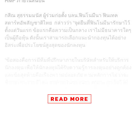
RMF ภายในสิ้นปีนี้
กสิณ สุธรรมมนัส ผู้ร่วมก่อตั้ง บลน.ฟินโนมีนา ฟินเทค
สตาร์ทอัพสัญชาติไทย กล่าวว่า “จุดยืนที่ฟินโนมีนารักษาไว้
ตั้งแต่วันแรก ข้อแรกคือความเป็นกลาง เราไม่มีธนาคารใดๆ
เป็นผู้ถือหุ้น ดังนั้นเราสามารถเลือกแนะนำกองทุนได้อย่าง
อิสระเพื่อประโยชน์สูงสุดของนักลงทุน
“ข้อสองคือการมีทีมที่ปรึกษาภายในบริษัทสำหรับให้บริการ
นักลงทุน เพื่อให้นักลงทุนได้รับความรู้การลงทุนอย่างถูกต้อง
และข้อสุดท้ายคือเรื่องความปลอดภัย ตามหลักการไม่ว่าจะ
ซื้อกองทุนจากที่ไหน สุดท้ายเงินของนักลงทุนจะถูกเก็บไว้ที่
ธนาคารรับฝากทรัพย์สิน ดังนั้นถึงแม้ว่าจะซื้อกองทุนจากฟิน
โนมีนา เงินของคุณก็จะมีความปลอดภัยเทียบเท่ากับการซื้อ
READ MORE
ผ่านธนาคารแน่นอน”
สำหรับในช่วงครึ่งปีแรกที่ผ่านมา ตลาดหุ้นได้เผชิญกับวิกฤต
โควิด-19 ทำให้มูลค่าของทั้งตลาดลดลงอย่างหนัก ซึ่งทางฟิน
โนมีนาก็ได้ปรับตัวรับมือกับวิกฤตด้วยการจัดทีมติดตามตลาด