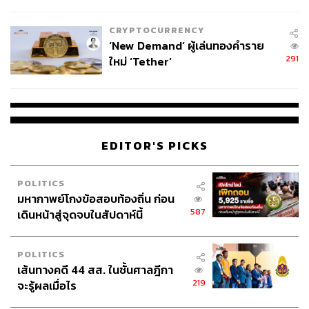
ไทยพลัส’ เฟส 2 รอประเมินความ
เหมาะสม
CRYPTOCURRENCY
‘New Demand’ ผู้เล่นทองคำราย
291
ใหม่ ‘Tether’
EDITOR'S PICKS
POLITICS
มหากาพย์โกงข้อสอบท้องถิ่น ก่อน
587
เดินหน้าสู่จุดจบในสัปดาห์นี้
POLITICS
เส้นทางคดี 44 สส. ในชั้นศาลฎีกา
219
จะรู้ผลเมื่อไร