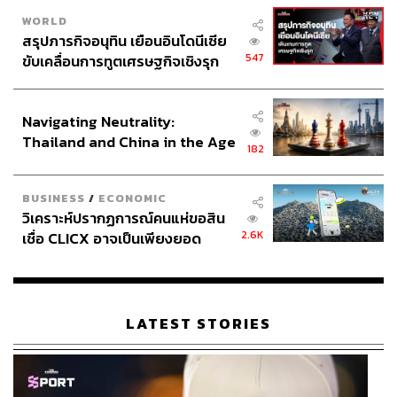
WORLD
สรุปภารกิจอนุทิน เยือนอินโดนีเซีย
547
ขับเคลื่อนการทูตเศรษฐกิจเชิงรุก
ประกาศหุ้นส่วนยุทธศาสตร์ไทย –
อินโดนีเซีย
Navigating Neutrality:
Thailand and China in the Age
182
of a New Global Order
BUSINESS
/
ECONOMIC
วิเคราะห์ปรากฏการณ์คนแห่ขอสิน
2.6K
เชื่อ CLICX อาจเป็นเพียงยอด
ภูเขาน้ำแข็ง ของปัญหาหนี้ครัว
เรือนไทยที่ถูกซุกไว้
LATEST STORIES