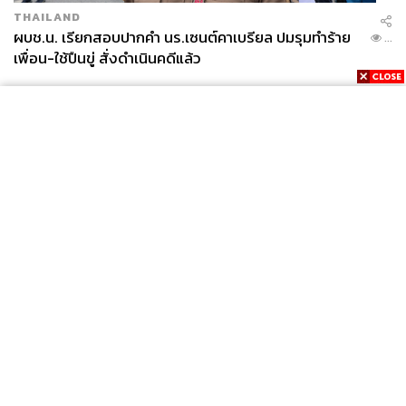
THAILAND
ผบช.น. เรียกสอบปากคำ นร.เซนต์คาเบรียล ปมรุมทำร้าย
...
เพื่อน-ใช้ปืนขู่ สั่งดำเนินคดีแล้ว
News
Wealth
Pop
Podcast
Video
Now
Opinion
Careers
Events
Privacy
About
Contact
Policy
FOR
ADVERTISING
MEMBERSHIP