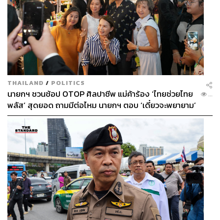
THAILAND
/
POLITICS
นายกฯ ชวนช้อป OTOP ศิลปาชีพ แม่ค้าร้อง ‘ไทยช่วยไทย
...
พลัส’ สุดยอด ถามมีต่อไหม นายกฯ ตอบ ‘เดี๋ยวจะพยายาม’