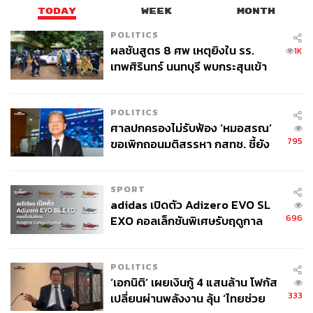
TODAY
WEEK
MONTH
POLITICS
ผลชันสูตร 8 ศพ เหตุยิงใน รร.
1K
เทพศิรินทร์ นนทบุรี พบกระสุนเข้า
จุดสำคัญ ‘ศีรษะ-หน้าอก’ ครูถูกยิง
4 นัด จากระยะไกล
POLITICS
ศาลปกครองไม่รับฟ้อง ‘หมอสรณ’
795
ขอเพิกถอนมติสรรหา กสทช. ชี้ยัง
ไม่ใช่ผู้เดือดร้อนเสียหาย
SPORT
adidas เปิดตัว Adizero EVO SL
696
EXO คอลเล็กชันพิเศษรับฤดูกาล
College Football
POLITICS
‘เอกนิติ’ เผยเงินกู้ 4 แสนล้าน โฟกัส
333
เปลี่ยนผ่านพลังงาน ลุ้น ‘ไทยช่วย