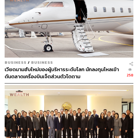
TAGS:
การลงทุน
ตลาดหลักทรัพย์แห่งประเทศไทย (ตลท.)
หุ้น
นักลงทุน
อัสสเดช คงสิริ
wiset (วิเศษ)
BUSINESS
/
BUSINESS
เวียดนามฮับใหม่ของผู้บริหารระดับโลก นักลงทุนไหลเข้า
258
ดันตลาดเครื่องบินเจ็ตส่วนตัวโตตาม
450
ABOUT THE AUTHOR
สกุลชัย เก่งอนันตานนท์
Content Creator สำนักข่าว THE
STANDARD WEALTH