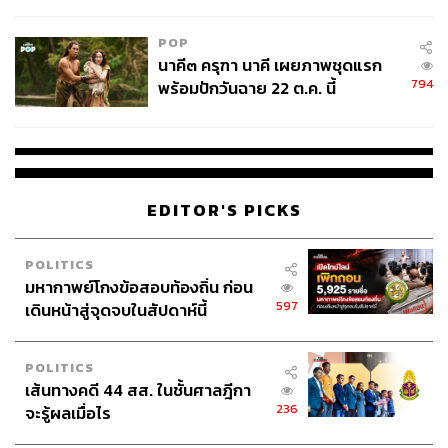
College Football
POP
นาคี๓ ครุฑา นาคี เผยภาพชุดแรก
794
พร้อมปักวันฉาย 22 ต.ค. นี้
EDITOR'S PICKS
POLITICS
มหากาพย์โกงข้อสอบท้องถิ่น ก่อน
597
เดินหน้าสู่จุดจบในสัปดาห์นี้
POLITICS
เส้นทางคดี 44 สส. ในชั้นศาลฎีกา
236
จะรู้ผลเมื่อไร