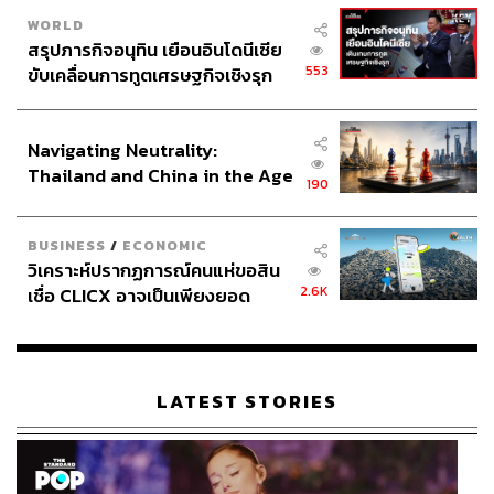
WORLD
สรุปภารกิจอนุทิน เยือนอินโดนีเซีย
553
ขับเคลื่อนการทูตเศรษฐกิจเชิงรุก
ประกาศหุ้นส่วนยุทธศาสตร์ไทย –
อินโดนีเซีย
Navigating Neutrality:
Thailand and China in the Age
190
of a New Global Order
BUSINESS
/
ECONOMIC
วิเคราะห์ปรากฏการณ์คนแห่ขอสิน
2.6K
เชื่อ CLICX อาจเป็นเพียงยอด
ภูเขาน้ำแข็ง ของปัญหาหนี้ครัว
เรือนไทยที่ถูกซุกไว้
LATEST STORIES