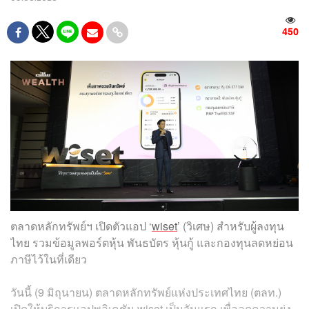
450
ตลาดหลักทรัพย์ฯ เปิดตัวแอป ‘
wiset
’ (วิเศษ) สำหรับผู้ลงทุน
ไทย รวมข้อมูลพอร์ตหุ้น พันธบัตร หุ้นกู้ และกองทุนลดหย่อน
ภาษีไว้ในที่เดียว
วันนี้ (9 มิถุนายน) ตลาดหลักทรัพย์แห่งประเทศไทย (ตลท.)
เปิดให้บริการแอปพลิเคชัน wiset เป็นวันแรก เพื่อลดความยุ่ง