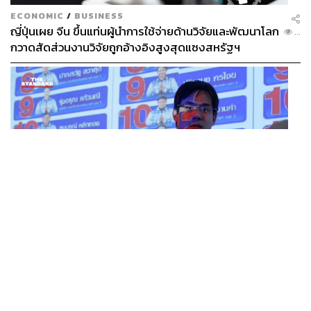
ECONOMIC
/
BUSINESS
ญี่ปุ่นเผย จีน ขึ้นแท่นผู้นำการใช้จ่ายด้านวิจัยและพัฒนาโลก
...
กวาดสัดส่วนงานวิจัยถูกอ้างอิงสูงสุดแซงสหรัฐฯ
POLITICS
iLaw เปิดจักรวาลอำนาจเจริญ โยงเครือข่ายผู้สมัคร สว.
...
พร้อมตั้งข้อสังเกตลงสมัครตรงคุณสมบัติหรือไม่