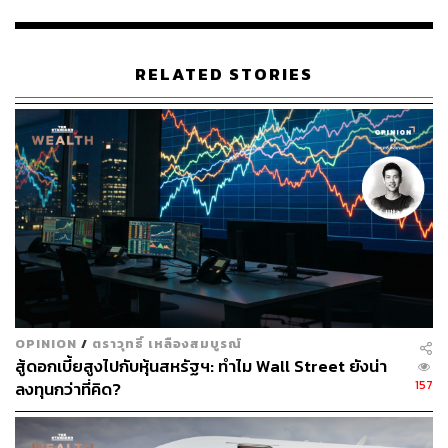
RELATED STORIES
นอกจากนี้ wiset ยังเป็นศูนย์รวมข้อมูลและองค์ความรู้จาก
ตลาดหลักทรัพย์ฯ ช่วยให้ผู้ลงทุนติดตามความเคลื่อนไหว
ของตลาดได้แบบ real-time ทั้งข่าวสาร ข้อมูลสถิติ และการ
แจ้งเตือนสำคัญ พร้อมเข้าถีงเนื้อหาความรู้อื่นๆ เช่น
ถ่ายทอดสด Earnings Call และ SET e-Learning
OPINION
/
ตราวุทธิ์ เหลืองสมบูรณ์
สู้ดอกเบี้ยสูงไปกับหุ้นสหรัฐฯ: ทำไม Wall Street ยังน่า
สามารถติดตาม THE STANDARD WEALTH
157
ลงทุนกว่าที่คิด?
ผ่านแอปพลิเคชันต่างๆ ที่คุณสะดวกหรือใช้งานอยู่แล้วได้เลย