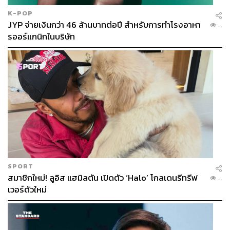
K-POP
JYP จ่ายเงินกว่า 46 ล้านบาทต่อปี สำหรับการทำโรงอาหา
...
รออร์แกนิกในบริษัท
SPORT
สมาชิกใหม่! ลูอิส แฮมิลตัน เปิดตัว ‘Halo’ โกลเดนรีทรีฟ
...
เวอร์ตัวใหม่