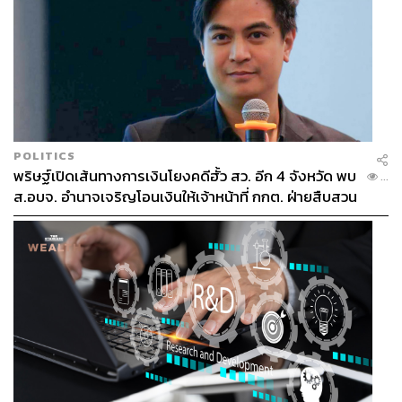
POLITICS
พริษฐ์เปิดเส้นทางการเงินโยงคดีฮั้ว สว. อีก 4 จังหวัด พบ
...
ส.อบจ. อำนาจเจริญโอนเงินให้เจ้าหน้าที่ กกต. ฝ่ายสืบสวน