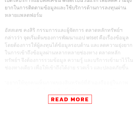
ยากในการติดตามข้อมูลและใช้บริการด้านการลงทุนผ่าน
หลายแพลตฟอร์ม
อัสสเดช คงสิริ กรรมการและผู้จัดการ ตลาดหลักทรัพย์ฯ
กล่าวว่า จุดเริ่มต้นของการพัฒนาแอป wiset คือเรื่องข้อมูล
โดยต้องการให้ผู้ลงทุนได้ข้อมูลรอบด้าน และลดความยุ่งยาก
ในการเข้าถึงข้อมูลผ่านหลากหลายช่องทาง ตลาดหลัก
ทรัพย์ฯ จึงต้องการรวมข้อมูล ความรู้ และบริการเข้ามาไว้ใน
ช่องทางเดียว เพื่อให้เข้าถึงได้ง่าย รวดเร็ว และปลอดภัยขึ้น
“อยากให้ทุกคนเห็นภาพของสินทรัพย์ที่ตัวเองถืออยู่ในภาพ
รวม เห็นความมั่งคั่งส่วนตัว ซึ่งเริ่มจากข้อมูลหุ้น, DR,
พันธบัตร, หุ้นกู้ และกองทุนลดหย่อนภาษี หลังจากนี้จะเพิ่ม
READ MORE
ข้อมูลสินทรัพย์อื่นๆ เข้ามามากขึ้น” อัสสเดชกล่าว
ทั้งนี้ ชื่อ wiset มาจากการรวมเอาคำว่า wise ซึ่งหมายถึง
ความรอบรู้ และการให้ความสำคัญกับข้อมูล มารวมกับ SET
ซึ่งตั้งใจว่าจะเป็น trusted gateway ให้กับผู้ลงทุน