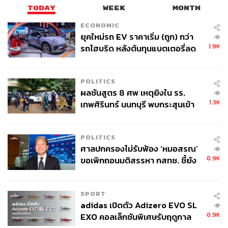
TODAY
WEEK
MONTH
ECONOMIC
ยุคใหม่รถ EV ราคาเริ่ม (ถูก) กว่า
1.9K
รถไฮบริด หลังต้นทุนแบตเตอรี่ลด
ลง - จีนแห่บุกตลาดเกิดใหม่
POLITICS
ผลชันสูตร 8 ศพ เหตุยิงใน รร.
1.3K
เทพศิรินทร์ นนทบุรี พบกระสุนเข้า
จุดสำคัญ ‘ศีรษะ-หน้าอก’ ครูถูกยิง
4 นัด จากระยะไกล
POLITICS
ศาลปกครองไม่รับฟ้อง ‘หมอสรณ’
0.9K
ขอเพิกถอนมติสรรหา กสทช. ชี้ยัง
ไม่ใช่ผู้เดือดร้อนเสียหาย
SPORT
adidas เปิดตัว Adizero EVO SL
0.9K
EXO คอลเล็กชันพิเศษรับฤดูกาล