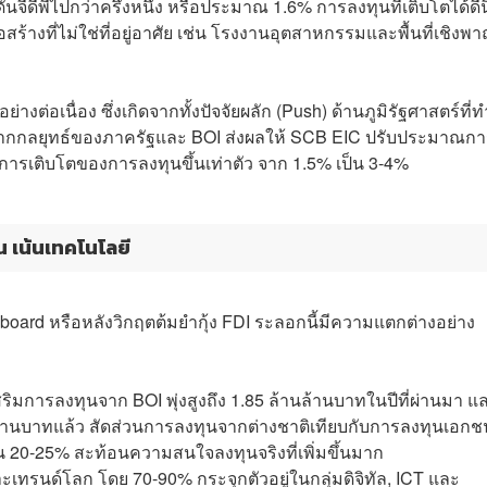
ันจีดีพีไปกว่าครึ่งหนึ่ง หรือประมาณ 1.6% การลงทุนที่เติบโตได้ดีน
ร้างที่ไม่ใช่ที่อยู่อาศัย เช่น โรงงานอุตสาหกรรมและพื้นที่เชิงพา
งต่อเนื่อง ซึ่งเกิดจากทั้งปัจจัยผลัก (Push) ด้านภูมิรัฐศาสตร์ที่ท
l) จากกลยุทธ์ของภาครัฐและ BOI ส่งผลให้ SCB EIC ปรับประมาณการ
การเติบโตของการลงทุนขึ้นเท่าตัว จาก 1.5% เป็น 3-4%
่น เน้นเทคโนโลยี
aboard หรือหลังวิกฤตต้มยำกุ้ง FDI ระลอกนี้มีความแตกต่างอย่าง
ิมการลงทุนจาก BOI พุ่งสูงถึง 1.85 ล้านล้านบาทในปีที่ผ่านมา แ
านล้านบาทแล้ว สัดส่วนการลงทุนจากต่างชาติเทียบกับการลงทุนเอกช
20-25% สะท้อนความสนใจลงทุนจริงที่เพิ่มขึ้นมาก
าะเทรนด์โลก โดย 70-90% กระจุกตัวอยู่ในกลุ่มดิจิทัล, ICT และ