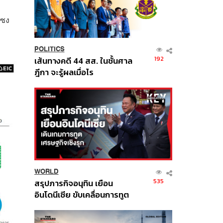
แซง
POLITICS
192
เส้นทางคดี 44 สส. ในชั้นศาล
ฎีกา จะรู้ผลเมื่อไร
WORLD
535
สรุปภารกิจอนุทิน เยือน
อินโดนีเซีย ขับเคลื่อนการทูต
เศรษฐกิจเชิงรุก ประกาศหุ้น
ส่วนยุทธศาสตร์ไทย –