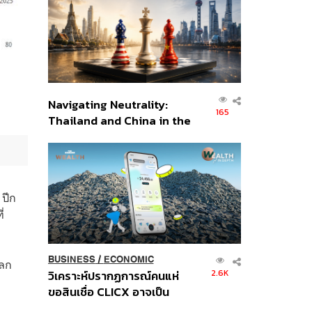
อินโดนีเซีย
Navigating Neutrality:
165
Thailand and China in the
Age of a New Global
Order
 ปีก
่
BUSINESS
/
ECONOMIC
แลก
2.6K
วิเคราะห์ปรากฏการณ์คนแห่
ขอสินเชื่อ CLICX อาจเป็น
เพียงยอดภูเขาน้ำแข็ง ของ