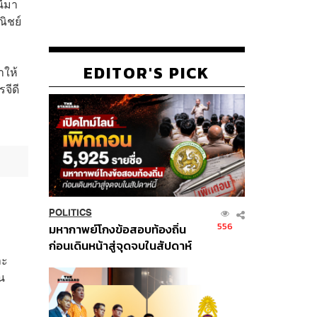
ี้มา
ณิชย์
EDITOR'S PICK
ำให้
จีดี
POLITICS
556
มหากาพย์โกงข้อสอบท้องถิ่น
ก่อนเดินหน้าสู่จุดจบในสัปดาห์
ละ
นี้
น