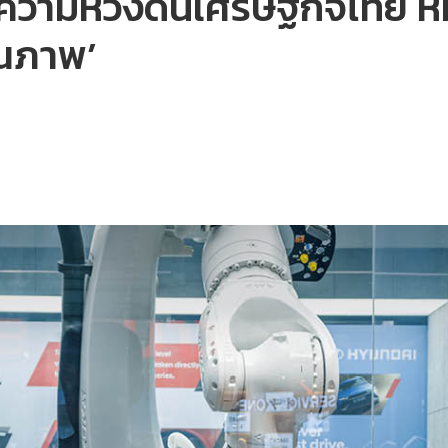
 ความหวังดันเศรษฐกิจไทย ห
ุณภาพ’