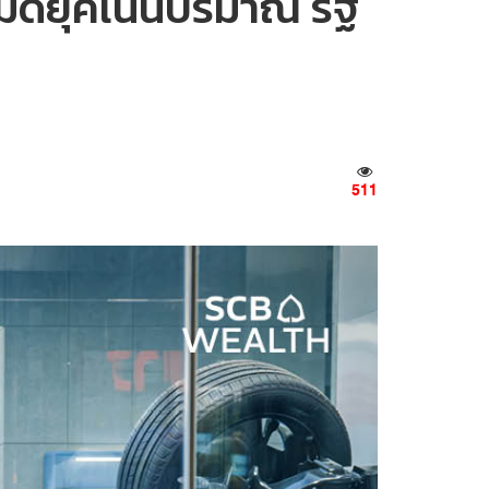
มดยุคเน้นปริมาณ รัฐ
511