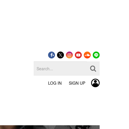
LOG IN
SIGN UP