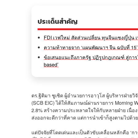
ประเด็นสำคัญ
FDI เวฟใหม่ สัดส่วนเปลี่ยน ทุนจีนแซงญี่ปุ่น
ความท้าทายจาก ‘แผนพัฒนาฯ จีน ฉบับที่ 15’
ข้อเสนอแนะถึงภาครัฐ ปฏิรูปกฎเกณฑ์ สู่กา
based’
ดร.ฐิติมา ชูเชิด ผู้อำนวยการอาวุโส ผู้บริหารฝ่า
(SCB EIC) ได้ให้สัมภาษณ์ผ่านรายการ Morning Wea
2.8% สร้างความประหลาดใจให้กับหลายฝ่าย เนื่อง
ส่งออกจะดีกว่าที่คาด แต่การนำเข้าก็สูงตามไปด้
แต่ปัจจัยที่โดดเด่นและเป็นตัวขับเคลื่อนหลักคือ ‘