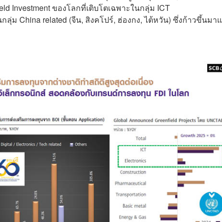
eld Investment ของโลกที่เติบโตเฉพาะในกลุ่ม ICT
นกลุ่ม China related (จีน, สิงคโปร์, ฮ่องกง, ไต้หวัน) ซึ่งก้าวขึ้นมา