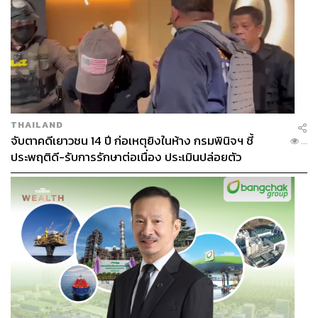
THAILAND
จับตาคดีเยาวชน 14 ปี ก่อเหตุยิงในห้าง กรมพินิจฯ ชี้
...
ประพฤติดี-รับการรักษาต่อเนื่อง ประเมินปล่อยตัว