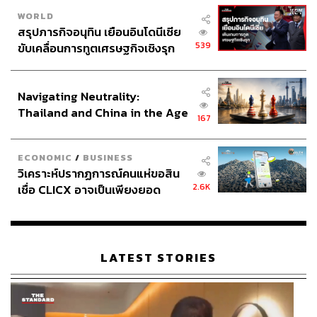
WORLD
สรุปภารกิจอนุทิน เยือนอินโดนีเซีย
539
ขับเคลื่อนการทูตเศรษฐกิจเชิงรุก
ประกาศหุ้นส่วนยุทธศาสตร์ไทย –
อินโดนีเซีย
Navigating Neutrality:
Thailand and China in the Age
167
of a New Global Order
ECONOMIC
/
BUSINESS
วิเคราะห์ปรากฏการณ์คนแห่ขอสิน
2.6K
เชื่อ CLICX อาจเป็นเพียงยอด
ภูเขาน้ำแข็ง ของปัญหาหนี้ครัว
เรือนไทยที่ถูกซุกไว้
LATEST STORIES