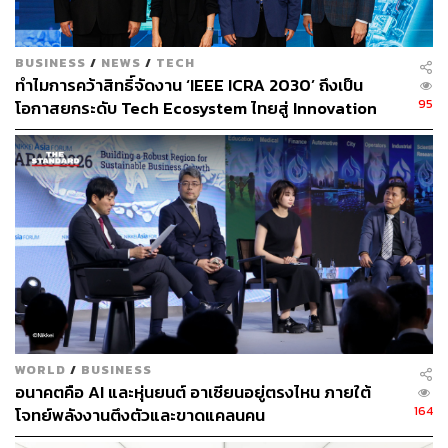
เคลื่อนไหวให้เป็นเรื่องเข้าใจง่าย สนุก และได้
ไอเดียใหม่ๆ
BUSINESS
/
NEWS
/
TECH
ทำไมการคว้าสิทธิ์จัดงาน ‘IEEE ICRA 2030’ ถึงเป็น
95
โอกาสยกระดับ Tech Ecosystem ไทยสู่ Innovation
Hub ของภูมิภาค [Advertorial]
WORLD
/
BUSINESS
อนาคตคือ AI และหุ่นยนต์ อาเซียนอยู่ตรงไหน ภายใต้
164
โจทย์พลังงานตึงตัวและขาดแคลนคน