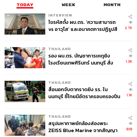
TODAY
WEEK
MONTH
INTERVIEW
ไขรหัสตั้ง ผบ.ตร. ‘ความสามารถ
2.7K
vs อาวุโส’ และอนาคตการปฏิรูปสี
กากี กับ พล.ต.อ. เอก อังสนานนท์
THAILAND
รอง ผบ.ตร. บัญชาการเหตุยิง
1.3K
โรงเรียนเทพศิรินทร์ นนทบุรี สั่ง
ค้นหา 2 รอบยืนยันไร้คนติดค้าง พบ
ศพปู่-ย่าที่บ้านพักผู้ก่อเหตุ
THAILAND
สื่อนอกจับตากราดยิง รร. ใน
1.1K
นนทบุรี ชี้ไทยมีอัตราครอบครองปืน
สูงในระดับต้นของภูมิภาค
THAILAND
สรุปมหากาพย์กล้องส่องพระ
818
ZEISS Blue Marine จากสัญญา