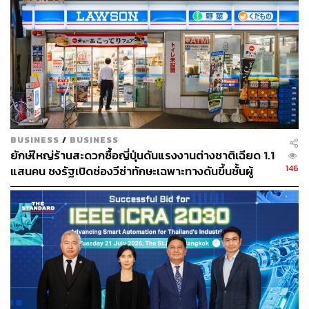
TAGS:
หุ่นยนต์
FamilyMart
แฟมิลี่มาร์ท
BUSINESS
/
BUSINESS
ยักษ์ใหญ่ร้านสะดวกซื้อญี่ปุ่นดันแรงงานต่างชาติเฉียด 1.1
146
แสนคน ชงรัฐเปิดช่องวีซ่าทักษะเฉพาะทางดันขึ้นชั้นผู้
จัดการ
113
ABOUT THE AUTHOR
ถนัดกิจ จันกิเสน
Content Creator ประจำกองบรรณาธิการ
THE STANDARD WEALTH ผู้เสพติดโลก
ธุรกิจ การตลาด เทคโนโลยี และชอบสำรวจ
โลกออฟไลน์และออนไลน์มาถอดรหัสความ