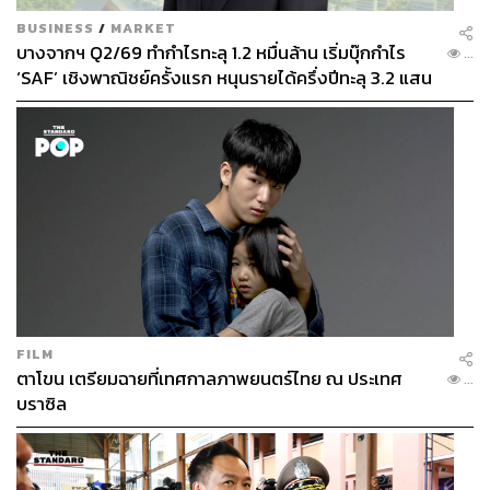
BUSINESS
/
MARKET
บางจากฯ Q2/69 ทำกำไรทะลุ 1.2 หมื่นล้าน เริ่มบุ๊กกำไร
...
‘SAF’ เชิงพาณิชย์ครั้งแรก หนุนรายได้ครึ่งปีทะลุ 3.2 แสน
ล้าน
FILM
ตาโขน เตรียมฉายที่เทศกาลภาพยนตร์ไทย ณ ประเทศ
...
บราซิล