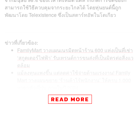
สามารถใช้วิธีควบคุมจากระยะไกลได้ โดยหุ่นยนต์นี้ถูก
พัฒนาโดย Telexistence ซึ่งเป็นสตาร์ทอัพในโตเกียว
ข่าวที่เกี่ยวข้อง:
FamilyMart วางแผนเนรมิตหน้าร้าน 600 แห่งเป็นที่เช่า
‘สกูตเตอร์ไฟฟ้า’ รับเทรนด์การขนส่งที่เป็นมิตรต่อสิ่งแว
ดล้อม
แม้ลงทุนแพงขึ้น แต่ลดค่าใช้จ่ายด้านแรงงาน! Family
Mart วางแผนขยาย ‘ร้านค้าไร้พนักงาน’ ให้ครบ 1,000
สาขาทั่วญี่ปุ่น ภายในปี 2024
FamilyMart เปิดร้านใหม่ในโตเกียวที่ไม่มี ‘พนักงานรับ
READ MORE
ชำระเงิน’ แต่ใช้กล้อง 40 ตัวรอบร้านทำงานแทน และมี
พนักงาน 1 คนสำหรับเติมสินค้าเท่านั้น
FamilyMart วางแผนที่จะติดตั้งหุ่นยนต์ในร้านค้า 300 แห่ง