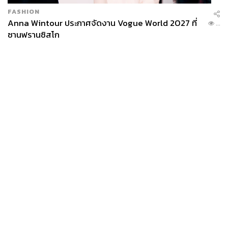
FASHION
Anna Wintour ประกาศจัดงาน Vogue World 2027 ที่
...
ซานฟรานซิสโก
News
Wealth
Pop
Podcast
Video
Now
Opinion
Careers
Events
Privacy
About
Contact
Policy
FOR
ADVERTISING
MEMBERSHIP