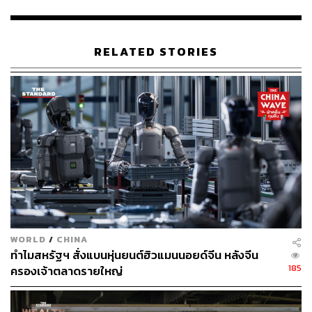
การขยายไปร้านอื่นๆ ต่อไป
ขณะที่ Telexistence วางแผนที่จะนำหุ่นยนต์บุกไปยังต่าง
ประเทศ โดยจะเริ่มที่สหรัฐอเมริกา ซึ่งมีที่ร้านสะดวกซื้อ
RELATED STORIES
มากกว่า 1.5 แสนแห่งทั่วประเทศ
ภาพ: Courtesy of FamilyMart
อ้างอิง​:
https://asia.nikkei.com/Business/Technology/Family
Mart-deploys-restocking-robots-to-ease-staffing-crun
ch
https://www.japantimes.co.jp/news/2022/08/10/busin
ess/corporate-business/familymart-telexistence-robot
-shelf-stocker/
WORLD
/
CHINA
ทำไมสหรัฐฯ สั่งแบนหุ่นยนต์ฮิวแมนนอยด์จีน หลังจีน
185
สามารถติดตาม THE STANDARD WEALTH
ครองเจ้าตลาดรายใหญ่
ผ่านแอปพลิเคชันต่างๆ ที่คุณสะดวกหรือใช้งานอยู่แล้วได้เลย