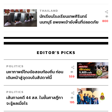
ผลิต 8.3 ล้าน สู่ข้อพิพาท ‘มา
เวลล์ฯ’ ฟ้อง ‘โทน บางแค’ ผิดนัด
THAILAND
จ่ายหนี้-แอบระบุแบรนด์
นักเรียนโรงเรียนเทพศิรินทร์
800
นนทบุรี อพยพเข้ายังพื้นที่ปลอดภัย
ชั่วคราว หลังเหตุใช้อาวุธปืนภายใน
โรงเรียนคลี่คลาย
EDITOR'S PICKS
POLITICS
มหากาพย์โกงข้อสอบท้องถิ่น ก่อน
559
เดินหน้าสู่จุดจบในสัปดาห์นี้
POLITICS
เส้นทางคดี 44 สส. ในชั้นศาลฎีกา
195
จะรู้ผลเมื่อไร