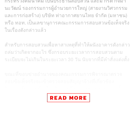
กระทรวงคมนาคม เป็นประธานสอบสวน และมี กีรติ กิจมา
นะวัฒน์ รองกรรมการผู้อำนวยการใหญ่ (สายงานวิศวกรรม
และการก่อสร้าง) บริษัท ท่าอากาศยานไทย จำกัด (มหาชน)
หรือ ทอท. เป็นเลขานุการคณะกรรมการสอบสวนข้อเท็จจริง
ในเรื่องดังกล่าวแล้ว
สำหรับการสอบสวนเพื่อหาสาเหตุที่ทำให้ผนังอาคารดังกล่าว
ถล่มว่าเกิดจากอะไร ซึ่งกรอบระยะเวลาการสอบสวนตาม
ระเบียบจะไม่เกินในระยะเวลา 30 วัน นับจากที่มีคำสั่งแต่งตั้ง
ขณะที่ขอบข่ายอำนาจของคณะกรรมการพิจารณาตรวจ
สอบข้อเท็จจริงจะเข้าตรวจสอบสัญญาจ้างที่เกี่ยวข้อง
วิเคราะห์สาเหตุข้อเท็จจริง รวมถึงสาเหตุการถล่ม รวมทั้ง
ประเมินความเสียหายที่เกิดขึ้น และให้รายงานผลภายใน 14
READ MORE
วันหลังจากที่มีคำสั่งแต่งตั้ง พร้อมทั้งกำหนดแนวทาง แผน
งาน และข้อเสนอแนะ เพื่อให้ ทอท. นำไปกำกับดูแลผู้รับจ้าง
แก้ไขอาคาร Service Hall ให้อยู่สภาพสมบูรณ์และปลอดภัย
ตามมาตรฐานวิศวกรรม นอกจากนั้นให้นำผลการตรวจสอบ
ข้อเท็จจริงมาถอดบทเรียนและจัดทำคู่มือการก่อสร้าง เพื่อให้