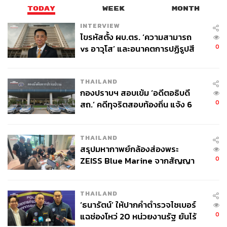
TODAY
WEEK
MONTH
INTERVIEW
ไขรหัสตั้ง ผบ.ตร. ‘ความสามารถ
0
vs อาวุโส’ และอนาคตการปฏิรูปสี
กากี กับ พล.ต.อ. เอก อังสนานนท์
THAILAND
กองปราบฯ สอบเข้ม ‘อดีตอธิบดี
0
สถ.’ คดีทุจริตสอบท้องถิ่น แจ้ง 6
ข้อหาหนัก จ่อชง ป.ป.ช. 12 ส.ค. นี้
THAILAND
สรุปมหากาพย์กล้องส่องพระ
0
ZEISS Blue Marine จากสัญญา
ผลิต 8.3 ล้าน สู่ข้อพิพาท ‘มา
เวลล์ฯ’ ฟ้อง ‘โทน บางแค’ ผิดนัด
THAILAND
จ่ายหนี้-แอบระบุแบรนด์
‘ธนารัตน์’ ให้ปากคำตำรวจไซเบอร์
0
แฉช่องโหว่ 20 หน่วยงานรัฐ ยันไร้