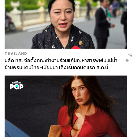
THAILAND
ปลัด ทส. จ่อตั้งคณะทำงานร่วมแก้ปัญหาสารพิษในแม่น้ำ
...
ข้ามพรมแดนไทย-เมียนมา เล็งเริ่มถกนัดแรก ส.ค.นี้