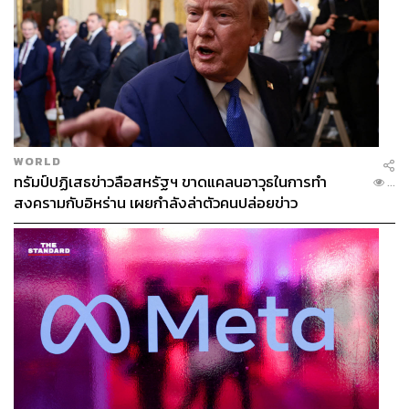
WORLD
ทรัมป์ปฏิเสธข่าวลือสหรัฐฯ ขาดแคลนอาวุธในการทำ
...
สงครามกับอิหร่าน เผยกำลังล่าตัวคนปล่อยข่าว