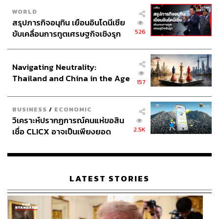
WORLD
สรุปภารกิจอนุทิน เยือนอินโดนีเซีย
526
ขับเคลื่อนการทูตเศรษฐกิจเชิงรุก
ประกาศหุ้นส่วนยุทธศาสตร์ไทย –
อินโดนีเซีย
Navigating Neutrality:
Thailand and China in the Age
157
of a New Global Order
BUSINESS
/
ECONOMIC
วิเคราะห์ปรากฏการณ์คนแห่ขอสิน
2.5K
เชื่อ CLICX อาจเป็นเพียงยอด
ภูเขาน้ำแข็ง ของปัญหาหนี้ครัว
เรือนไทยที่ถูกซุกไว้
LATEST STORIES