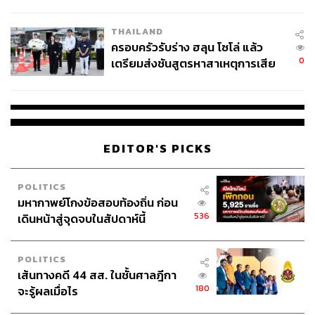
นัยทางการเมือง
THAILAND
ครอบครัวรับร่าง ฮลุน โซโล่ แล้ว
0
เตรียมส่งชันสูตรหาสาเหตุการเสีย
ชีวิต
EDITOR'S PICKS
POLITICS
มหากาพย์โกงข้อสอบท้องถิ่น ก่อน
536
เดินหน้าสู่จุดจบในสัปดาห์นี้
POLITICS
เส้นทางคดี 44 สส. ในชั้นศาลฎีกา
180
จะรู้ผลเมื่อไร