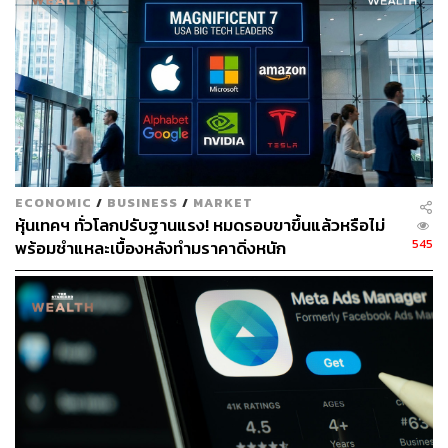
ECONOMIC
/
BUSINESS
/
MARKET
หุ้นเทคฯ ทั่วโลกปรับฐานแรง! หมดรอบขาขึ้นแล้วหรือไม่
545
พร้อมชำแหละเบื้องหลังทำมราคาดิ่งหนัก