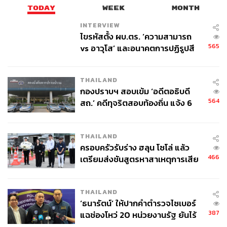
TODAY
WEEK
MONTH
INTERVIEW
ไขรหัสตั้ง ผบ.ตร. ‘ความสามารถ
565
vs อาวุโส’ และอนาคตการปฏิรูปสี
กากี กับ พล.ต.อ. เอก อังสนานนท์
THAILAND
กองปราบฯ สอบเข้ม ‘อดีตอธิบดี
564
สถ.’ คดีทุจริตสอบท้องถิ่น แจ้ง 6
ข้อหาหนัก จ่อชง ป.ป.ช. 12 ส.ค. นี้
THAILAND
ครอบครัวรับร่าง ฮลุน โซโล่ แล้ว
466
เตรียมส่งชันสูตรหาสาเหตุการเสีย
ชีวิต
THAILAND
‘ธนารัตน์’ ให้ปากคำตำรวจไซเบอร์
387
แฉช่องโหว่ 20 หน่วยงานรัฐ ยันไร้
นัยทางการเมือง