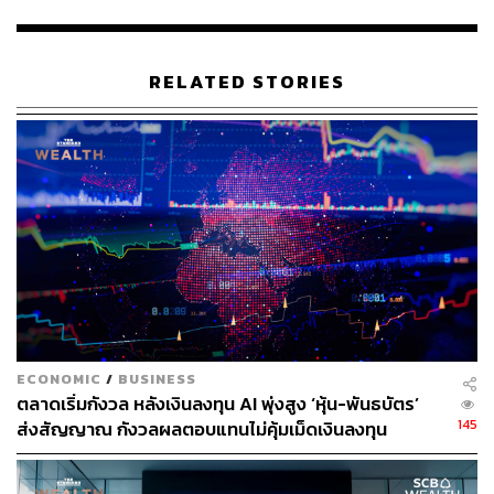
www.cryptotimes.io/meta-integrates-crayta-on-faceb
ook-gaming-for-metaverse-push
RELATED STORIES
TAGS:
Crayta
Fortnite
Facebook Gaming
Meta
Roblox
68
ECONOMIC
/
BUSINESS
ตลาดเริ่มกังวล หลังเงินลงทุน AI พุ่งสูง ‘หุ้น-พันธบัตร’
ABOUT THE AUTHOR
145
ส่งสัญญาณ กังวลผลตอบแทนไม่คุ้มเม็ดเงินลงทุน
พลอยจันทร์ สุขคง
Senior Content Creator ประจำกองไลฟ์สไตล์
สำนักข่าว THE STANDARD