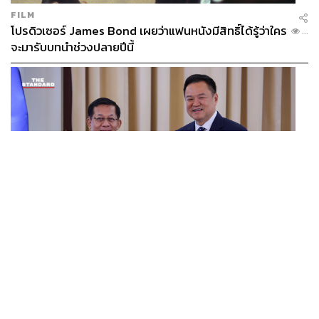
FILM
โปรดิวเซอร์ James Bond เผยว่าแฟนหนังมีสิทธิ์ได้รู้ว่าใคร
...
จะมารับบทนำช่วงปลายปีนี้
WORLD
อนุทิน-มินอ่องหล่าย ออกแถลงการณ์ร่วม หนุนความร่วม
...
มือรอบด้าน ยกระดับปราบอาชญากรรมข้ามชาติ แก้ปัญหา
หมอกควัน-มลพิษทางน้ำ