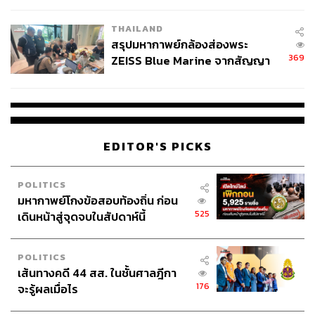
THAILAND
สรุปมหากาพย์กล้องส่องพระ
369
ZEISS Blue Marine จากสัญญา
ผลิต 8.3 ล้าน สู่ข้อพิพาท ‘มา
เวลล์ฯ’ ฟ้อง ‘โทน บางแค’ ผิดนัด
จ่ายหนี้-แอบระบุแบรนด์
EDITOR'S PICKS
POLITICS
มหากาพย์โกงข้อสอบท้องถิ่น ก่อน
525
เดินหน้าสู่จุดจบในสัปดาห์นี้
POLITICS
เส้นทางคดี 44 สส. ในชั้นศาลฎีกา
176
จะรู้ผลเมื่อไร