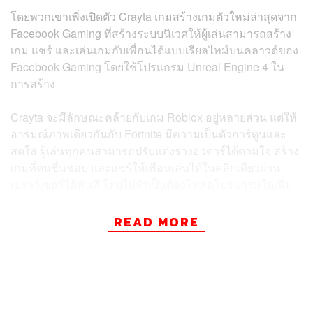
โดยพวกเขาเพิ่งเปิดตัว Crayta เกมสร้างเกมตัวใหม่ล่าสุดจาก
Facebook Gaming ที่สร้างระบบนิเวศให้ผู้เล่นสามารถสร้าง
เกม แชร์ และเล่นเกมกับเพื่อนได้แบบเรียลไทม์บนคลาวด์ของ
Facebook Gaming โดยใช้โปรแกรม Unreal Engine 4 ใน
การสร้าง
Crayta จะมีลักษณะคล้ายกับเกม Roblox อยู่หลายส่วน แต่ให้
อารมณ์ภาพเดียวกันกับ Fortnite มีความเป็นตัวการ์ตูนและ
สดใส ผู้เล่นทุกคนสามารถปรับแต่งร่างอวตาร์ได้ตามใจ สร้าง
เกมที่ตนชื่นชอบ และแชร์ให้เพื่อนเล่นได้ในคลิกเดียวผ่าน
เบราว์เซอร์ได้ทันที โดยไม่จำเป็นต้องโหลดโปรแกรมใดเพิ่ม
เติม
READ MORE
Meta เห็นศักยภาพบางอย่างใน Crayta และตัดสินใจเข้าซื้อ
กิจกรรมของ Unit 2 Studio บริษัทเกมจากสหราชอาณาจักรผู้
อยู่เบื้องหลัง Crayta ตั้งแต่เดือนมิถุนายน 2021 โดยไม่เปิดเผย
มูลค่า Crayta ดั้งเดิม เปิดตัวกับ Google Stadia ในปี 2020 แต่
ขยายไปยัง PC ผ่าน Epic Games Store เมื่อปีที่แล้ว ก่อน