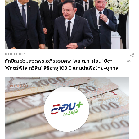
POLITICS
ทักษิณ ร่วมสวดพระอภิธรรมศพ ‘พล.ต.ท. ผ่อน’ บิดา
...
‘พักตร์พิไล ทวีสิน’ สิริอายุ 103 ปี แกนนำเพื่อไทย-บุคคล
หลากวงการร่วมอาลัย