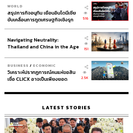
WORLD
สรุปภารกิจอนุทิน เยือนอินโดนีเซีย
516
ขับเคลื่อนการทูตเศรษฐกิจเชิงรุก
ประกาศหุ้นส่วนยุทธศาสตร์ไทย –
อินโดนีเซีย
Navigating Neutrality:
Thailand and China in the Age
151
of a New Global Order
BUSINESS
/
ECONOMIC
วิเคราะห์ปรากฏการณ์คนแห่ขอสิน
2.5K
เชื่อ CLICX อาจเป็นเพียงยอด
ภูเขาน้ำแข็ง ของปัญหาหนี้ครัว
เรือนไทยที่ถูกซุกไว้
LATEST STORIES