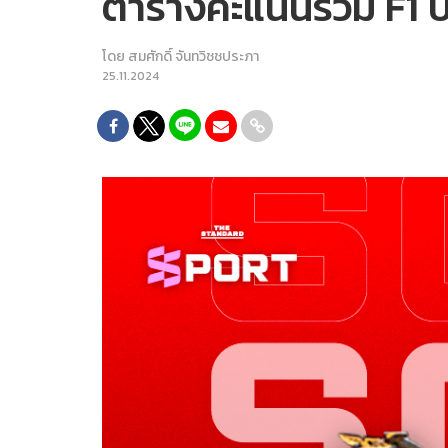
ตารางคะแนนรวม F1 ประ
โดย
สมศักดิ์ จันทวิชชประภา
25.11.2024