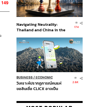
149
Navigating Neutrality:
174
Thailand and China in the
Age of a New Global
อ
Order
BUSINESS
/
ECONOMIC
2.6K
วิเคราะห์ปรากฏการณ์คนแห่
ขอสินเชื่อ CLICX อาจเป็น
เพียงยอดภูเขาน้ำแข็ง ของ
ปัญหาหนี้ครัวเรือนไทยที่ถูกซุก
ไว้