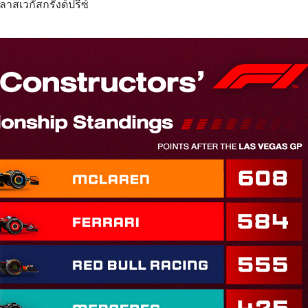
าสเวกัสกรังด์ปรีซ์