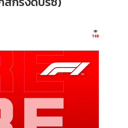
สกรังด์ปรีซ์)
149