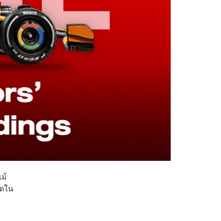
ม้
ิตใน