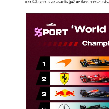
และนี่คือตารางคะแนนทีมผู้ผลิตหลังจบการแข่งขันล