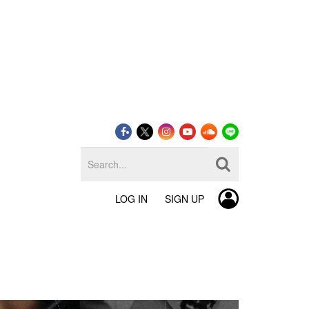
LOG IN
SIGN UP