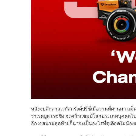
หลังจบศึกลาสเวกัสกรังด์ปรีซ์เมื่อวานที่ผ่านมา แ
ว่าเรดบูล เรซซิง จะคว้าแชมป์โลกประเภทบุคคลไปแล
อีก 2 สนามสุดท้ายก็น่าจะเป็นอะไรที่ดุเดือดไม่น้อย