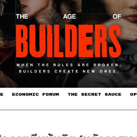
E
ECONOMIC FORUM
THE SECRET SAUCE​
OP