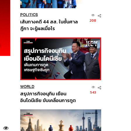
POLITICS
208
เส้นทางคดี 44 สส. ในชั้นศาล
ฎีกา จะรู้ผลเมื่อไร
WORLD
543
สรุปภารกิจอนุทิน เยือน
อินโดนีเซีย ขับเคลื่อนการทูต
เศรษฐกิจเชิงรุก ประกาศหุ้น
ส่วนยุทธศาสตร์ไทย –
อินโดนีเซีย