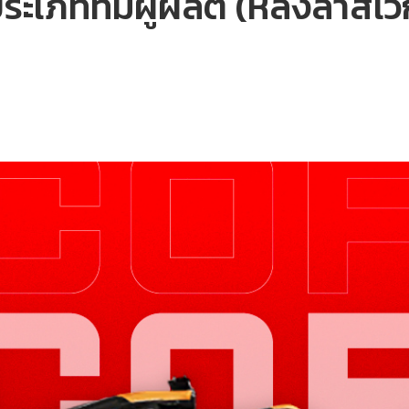
เภททีมผู้ผลิต (หลังลาสเวกั