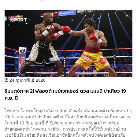
24 กุมภาพันธ์ 2026
รีแมตช์ภาค 2! ฟลอยด์ เมย์เวทเธอร์ ดวล แมนนี ปาเกียว 19
ก.ย. นี้
ไฟต์หยุดโลกรุ่นใหญ่กำลังจะกลับมาอีกครั้ง เมื่อ ฟลอยด์ เมย์เวทเธอร์ จู
เนียร์ และ แมนนี ปาเกียว เตรียมขึ้นสังเวียนรีแมตช์อย่างเป็นทางการ
ในวันที่ 19 กันยายนนี้ ที่ Sphere ลาสเวกัส สหรัฐอเมริกา พร้อม
ถ่ายทอดสดทั่วโลกผ่าน Netflix การประกาศครั้งนี้มีขึ้นหลังเมย์เวท
เธอร์ยืนยันเตรียมคืนสังเวียนอาชีพอีกครั้ง หลังจบไฟต์เอ็กซิบิชันกับ