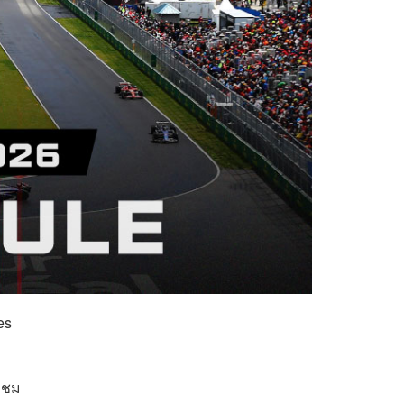
es
อชม