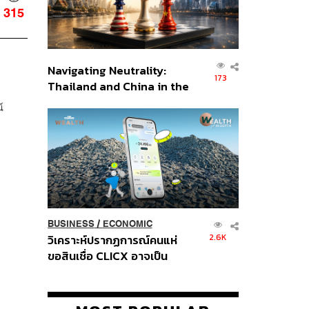
315
Navigating Neutrality:
173
Thailand and China in the
Age of a New Global
์
Order
BUSINESS
/
ECONOMIC
2.6K
วิเคราะห์ปรากฏการณ์คนแห่
ขอสินเชื่อ CLICX อาจเป็น
เพียงยอดภูเขาน้ำแข็ง ของ
ปัญหาหนี้ครัวเรือนไทยที่ถูกซุก
ไว้