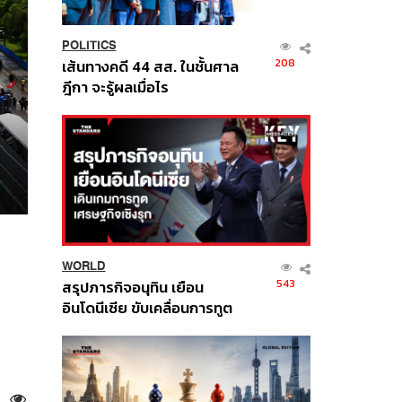
POLITICS
208
เส้นทางคดี 44 สส. ในชั้นศาล
ฎีกา จะรู้ผลเมื่อไร
WORLD
543
สรุปภารกิจอนุทิน เยือน
อินโดนีเซีย ขับเคลื่อนการทูต
เศรษฐกิจเชิงรุก ประกาศหุ้น
ส่วนยุทธศาสตร์ไทย –
อินโดนีเซีย