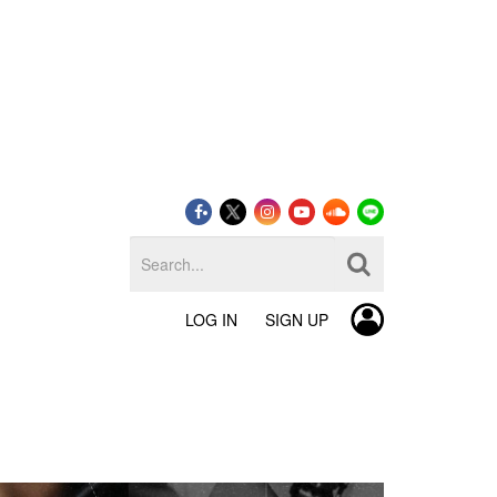
LOG IN
SIGN UP