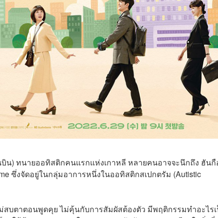
ัคอึนบิน) ทนายออทิสติกคนแรกแห่งเกาหลี หลายคนอาจจะนึกถึง ฮันกื
me ซึ่งจัดอยู่ในกลุ่มอาการหนึ่งในออทิสติกสเปกตรัม (Autistic
่สบตาตอนพูดคุย ไม่คุ้นกับการสัมผัสต้องตัว มีพฤติกรรมทำอะไรเ