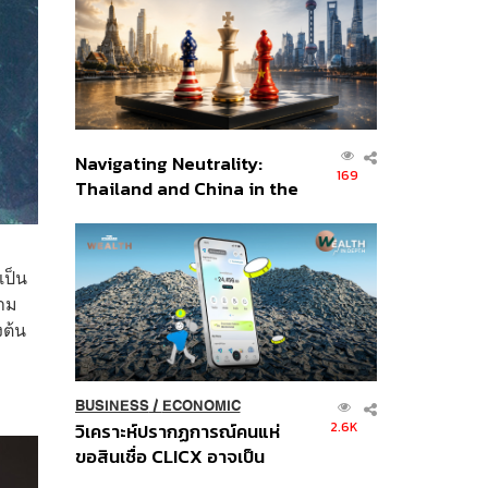
อินโดนีเซีย
Navigating Neutrality:
169
Thailand and China in the
Age of a New Global
Order
เป็น
วาม
งต้น
า
BUSINESS
/
ECONOMIC
2.6K
วิเคราะห์ปรากฏการณ์คนแห่
ขอสินเชื่อ CLICX อาจเป็น
เพียงยอดภูเขาน้ำแข็ง ของ