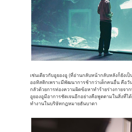
เช่นเดียวกับอูยองอู
(ที่อ่านกลับหน้ากลับหลังก็ยังเ
ออทิสติกเพราะมีพัฒนาการช้ากว่าเด็กคนอื่น คือวั
กลัวด้วยการท่องความผิดข้อหาทำร้ายร่างกายจากห
อูยองอูมีอาการชัดเจนอีกอย่างคือพูดตามในสิ่งที่ได
ทำงานในบริษัทกฎหมายฮันบาดา