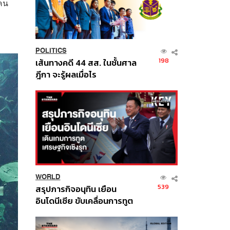
่คน
POLITICS
198
เส้นทางคดี 44 สส. ในชั้นศาล
ฎีกา จะรู้ผลเมื่อไร
WORLD
539
สรุปภารกิจอนุทิน เยือน
อินโดนีเซีย ขับเคลื่อนการทูต
เศรษฐกิจเชิงรุก ประกาศหุ้น
ส่วนยุทธศาสตร์ไทย –