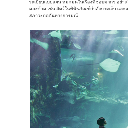
ระเบียบแบบแผน หมกมุ่นในเรื่องที่ชอบมากๆ อย่า
มองข้าม เช่น สัตว์ในพิพิธภัณฑ์กำลังบาดเจ็บ และจะ
สภาวะกดดันทางอารมณ์