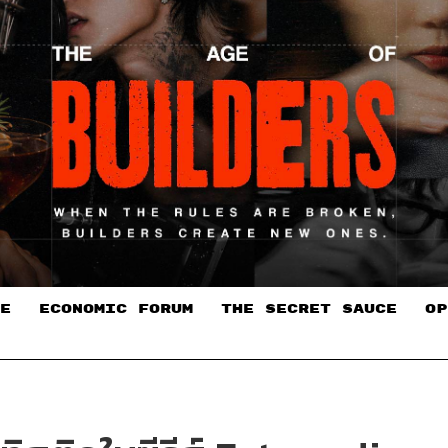
E
ECONOMIC FORUM
THE SECRET SAUCE​
OP