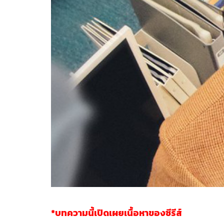
*บทความนี้เปิดเผยเนื้อหาของซีรีส์