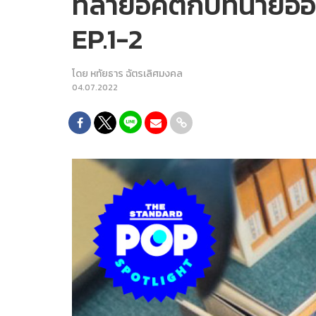
ทลายอคติกับทนายออท
EP.1-2
โดย
หทัยธาร ฉัตรเลิศมงคล
04.07.2022