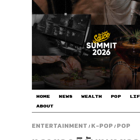
HOME
NEWS
WEALTH
POP
LIF
ABOUT
ENTERTAINMENT
K-POP
POP
/
/