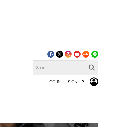
LOG IN
SIGN UP