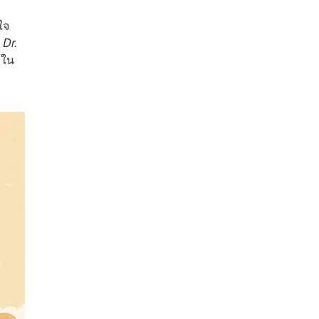
ใจ
,
Dr.
้ใน