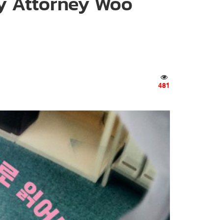
ry Attorney Woo
481