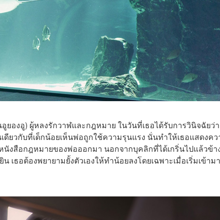
ป็นอูยองอู) ผู้หลงรักวาฬและกฎหมาย ในวันที่เธอได้รับการวินิจฉัยว่า
นเดียวกับที่เด็กน้อยเห็นพ่อถูกใช้ความรุนแรง นั่นทำให้เธอแสดงค
นังสือกฎหมายของพ่อออกมา นอกจากบุคลิกที่ได้เกริ่นไปแล้วข้า
้ยิน เธอต้องพยายามยั้งตัวเองให้ทำน้อยลงโดยเฉพาะเมื่อเริ่มเข้าม