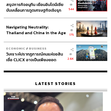
สรุปภารกิจอนุทิน เยือนอินโดนีเซีย
544
ขับเคลื่อนการทูตเศรษฐกิจเชิงรุก
ประกาศหุ้นส่วนยุทธศาสตร์ไทย –
อินโดนีเซีย
Navigating Neutrality:
Thailand and China in the Age
175
of a New Global Order
ECONOMIC
/
BUSINESS
วิเคราะห์ปรากฏการณ์คนแห่ขอสิน
2.6K
เชื่อ CLICX อาจเป็นเพียงยอด
ภูเขาน้ำแข็ง ของปัญหาหนี้ครัว
เรือนไทยที่ถูกซุกไว้
LATEST STORIES