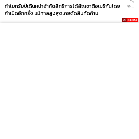
ทำไมทรัมป์เดินหน้าจำกัดสิทธิการได้สัญชาติอเมริกันโดย
...
กำเนิดอีกครั้ง แม้ศาลสูงสุดเคยตัดสินคัดค้าน
News
Wealth
Pop
Podcast
Video
Now
Opinion
Careers
Events
Privacy
About
Contact
Policy
FOR
ADVERTISING
MEMBERSHIP