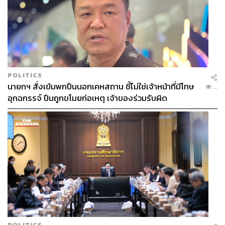
POLITICS
นายกฯ สั่งเข้มพกปืนนอกเคหสถาน ชี้ไม่ใช่เจ้าหน้าที่มีโทษ
...
อุกฉกรรจ์ ปืนถูกขโมยก่อเหตุ เจ้าของร่วมรับผิด
POLITICS