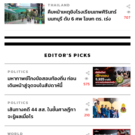
THAILAND
คืบหน้าเหตุยิงโรงเรียนเทพศิรินทร์
707
นนทบุรี ดับ 6 ศพ โฆษก ตร. เร่ง
สอบปมขโมยปืนปู่ก่อเหตุ
EDITOR'S PICKS
POLITICS
มหากาพย์โกงข้อสอบท้องถิ่น ก่อน
575
เดินหน้าสู่จุดจบในสัปดาห์นี้
POLITICS
เส้นทางคดี 44 สส. ในชั้นศาลฎีกา
210
จะรู้ผลเมื่อไร
WORLD