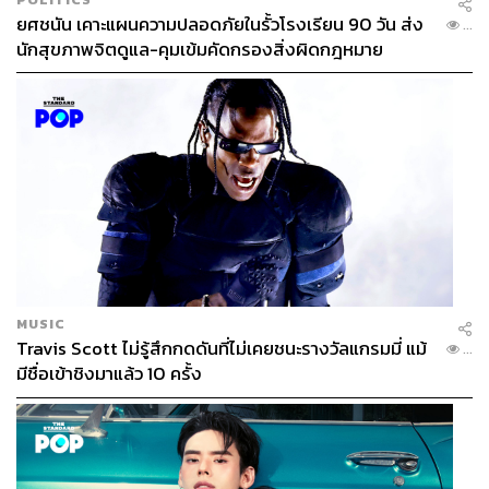
ยศชนัน เคาะแผนความปลอดภัยในรั้วโรงเรียน 90 วัน ส่ง
...
นักสุขภาพจิตดูแล-คุมเข้มคัดกรองสิ่งผิดกฎหมาย
MUSIC
Travis Scott ไม่รู้สึกกดดันที่ไม่เคยชนะรางวัลแกรมมี่ แม้
...
มีชื่อเข้าชิงมาแล้ว 10 ครั้ง