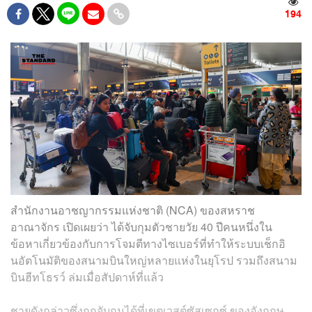
194
สำนักงานอาชญากรรมแห่งชาติ (NCA) ของสหราช
อาณาจักร เปิดเผยว่า ได้จับกุมตัวชายวัย 40 ปีคนหนึ่งใน
ข้อหาเกี่ยวข้องกับการโจมตีทางไซเบอร์ที่ทำให้ระบบเช็กอิ
นอัตโนมัติของสนามบินใหญ่หลายแห่งในยุโรป รวมถึงสนาม
บินฮีทโธรว์ ล่มเมื่อสัปดาห์ที่แล้ว
ชายดังกล่าวซึ่งถูกจับกุมได้ที่เขตเวสต์ซัสเซกซ์ ของอังกฤษ