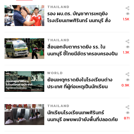
THAILAND
รอง ผบ.ตร. บัญชาการเหตุยิง
1.5K
โรงเรียนเทพศิรินทร์ นนทบุรี สั่ง
ค้นหา 2 รอบยืนยันไร้คนติดค้าง พบ
ศพปู่-ย่าที่บ้านพักผู้ก่อเหตุ
THAILAND
สื่อนอกจับตากราดยิง รร. ใน
1.3K
นนทบุรี ชี้ไทยมีอัตราครอบครองปืน
สูงในระดับต้นของภูมิภาค
WORLD
ย้อนเหตุกราดยิงในโรงเรียนต่าง
0.9K
ประเทศ ที่ผู้ก่อเหตุเป็นนักเรียน
THAILAND
นักเรียนโรงเรียนเทพศิรินทร์
871
นนทบุรี อพยพเข้ายังพื้นที่ปลอดภัย
ชั่วคราว หลังเหตุใช้อาวุธปืนภายใน
โรงเรียนคลี่คลาย