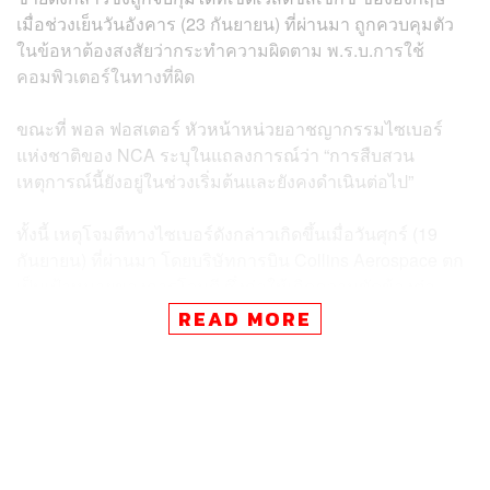
เมื่อช่วงเย็นวันอังคาร (23 กันยายน) ที่ผ่านมา ถูกควบคุมตัว
ในข้อหาต้องสงสัยว่ากระทำความผิดตาม พ.ร.บ.การใช้
คอมพิวเตอร์ในทางที่ผิด
ขณะที่ พอล ฟอสเตอร์ หัวหน้าหน่วยอาชญากรรมไซเบอร์
แห่งชาติของ NCA ระบุในแถลงการณ์ว่า “การสืบสวน
เหตุการณ์นี้ยังอยู่ในช่วงเริ่มต้นและยังคงดำเนินต่อไป”
ทั้งนี้ เหตุโจมตีทางไซเบอร์ดังกล่าวเกิดขึ้นเมื่อวันศุกร์ (19
กันยายน) ที่ผ่านมา โดยบริษัทการบิน Collins Aerospace ตก
เป็นเป้าหมายของการโจมตี ซึ่งก่อให้เกิดความขัดข้องต่อ
ระบบเช็กอินขึ้นเครื่องและระบบกระเป๋าสัมภาระในสนามบิน
READ MORE
หลายแห่งของยุโรป
โดยสนามบินในกรุงบรัสเซลส์ของเบลเยียมต้องเปลี่ยนมาใช้
iPad และแล็ปท็อปเพื่อรองรับการเช็กอินผู้โดยสาร ขณะที่ยัง
มีปัญหาการหยุดชะงักของบางเที่ยวบิน ส่วนสนามบิน
ฮีทโธรว์ เผยว่าเที่ยวบินส่วนใหญ่กลับมาให้บริการได้ตาม