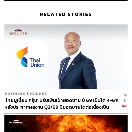
RELATED STORIES
194
ABOUT THE AUTHOR
วิโรจน์ เลิศจิตต์ธรรม
Senior Content Creator กองข่าวต่างประเทศ
THE STANDARD
BUSINESS
/
MARKET
‘ไทยยูเนี่ยน กรุ๊ป’ ปรับเพิ่มเป้ายอดขาย ปี 69 เป็นโต 4-6%
108
หลังประกาศผลงาน Q2/69 มียอดขายโตต่อเนื่องเป็น
ไตรมาสที่ 4 แต่ลดงบลงทุนปีนี้ลงมาที่ 5,000-5,500
ล้านบาท