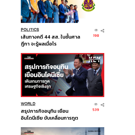
POLITICS
198
เส้นทางคดี 44 สส. ในชั้นศาล
ฎีกา จะรู้ผลเมื่อไร
WORLD
539
สรุปภารกิจอนุทิน เยือน
อินโดนีเซีย ขับเคลื่อนการทูต
เศรษฐกิจเชิงรุก ประกาศหุ้น
ส่วนยุทธศาสตร์ไทย –