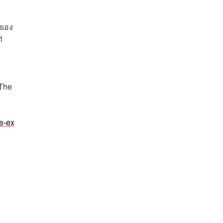
กของ
1
The
e-ex