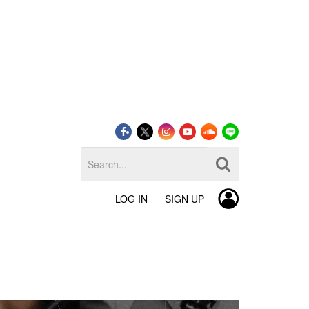
LOG IN
SIGN UP