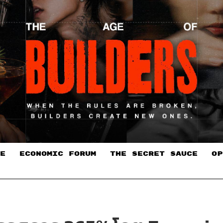
E
ECONOMIC FORUM
THE SECRET SAUCE​
OP