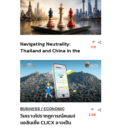
อินโดนีเซีย
Navigating Neutrality:
170
Thailand and China in the
Age of a New Global
Order
BUSINESS
/
ECONOMIC
2.6K
วิเคราะห์ปรากฏการณ์คนแห่
ขอสินเชื่อ CLICX อาจเป็น
เพียงยอดภูเขาน้ำแข็ง ของ