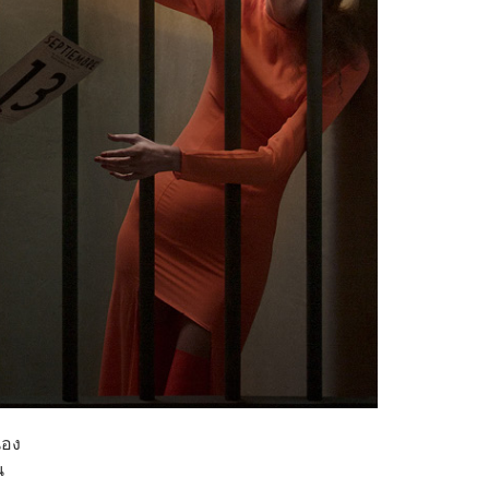
่อง
น