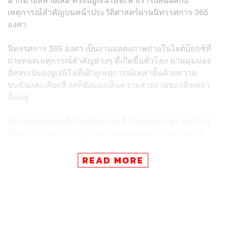
เหตุการณ์สำคัญบนหน้าประวัติศาสตร์ผ่านนิทรรศการ 365
องศา
นิทรรศการ 365 องศา เป็นงานแสดงภาพถ่ายในไลต์บ็อกซ์ที่
ถ่ายทอดเหตุการณ์สำคัญต่างๆ ที่เกิดขึ้นทั่วโลก ผ่านมุมมอง
อัศจรรย์ของยูเจนิโอที่เฝ้าดูเหตุการณ์เหล่านั้นด้วยความ
ขบขันและเสียดสี แต่ก็ยังมองเห็นความสวยงามของสิ่งเหล่า
นั้นอยู่
ไม่ว่าจะเป็นตอนที่ควีนเอลิซาเบธที่ 2 แห่งสหราชอาณาจักร
ขึ้นครองราชย์, ปรากฏการณ์ Beatlemania หรือเมื่อครั้งที่
สาวๆ เกิดอาการคลั่งรักต่อวง The Beatles ในช่วงยุค 60,
การเหยียบดวงจันทร์ครั้งแรกของ นีล อาร์มสตรอง, การสร้าง
READ MORE
กำแพงเบอร์ลิน และวัฒนธรรมพังก์ที่ก่อตัวขึ้นอย่างฉับพลัน
ภายในงานยูเจนิโอยังจำลองฉากจากภาพยนตร์คลาสสิก
ต่างๆ อีกมากมาย และเรายังจะได้เห็นภาพที่ได้แรงบันดาล
ใจมาจากงานศิลปะของศิลปินดังอย่าง
วินเซนต์ แวน โก๊ะ
,
ซัล