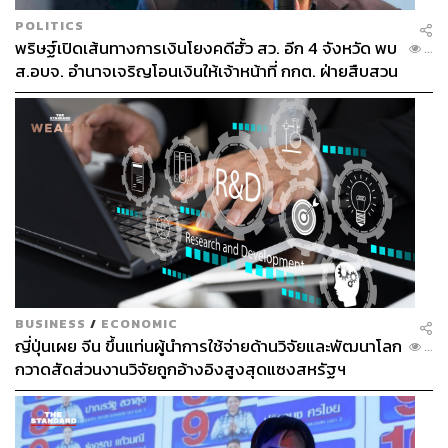
POLITICS
พริษฐ์เปิดเส้นทางการเงินโยงคดีฮั้ว สว. อีก 4 จังหวัด พบ
...
ส.อบจ. อำนาจเจริญโอนเงินให้เจ้าหน้าที่ กกต. ฝ่ายสืบสวน
BUSINESS
/
ECONOMIC
ญี่ปุ่นเผย จีน ขึ้นแท่นผู้นำการใช้จ่ายด้านวิจัยและพัฒนาโลก
...
กวาดสัดส่วนงานวิจัยถูกอ้างอิงสูงสุดแซงสหรัฐฯ