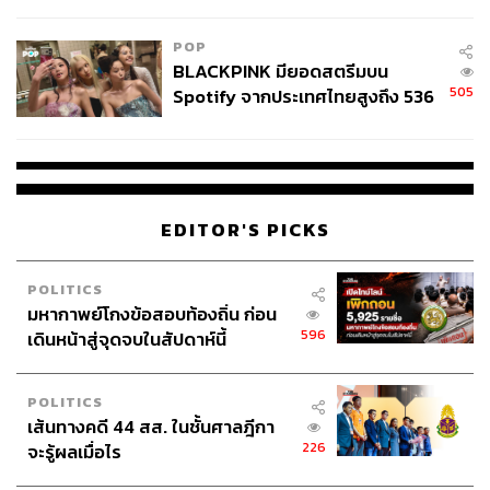
College Football
POP
BLACKPINK มียอดสตรีมบน
505
Spotify จากประเทศไทยสูงถึง 536
ล้านครั้ง ตลอด 10 ปีที่ผ่านมา
EDITOR'S PICKS
POLITICS
มหากาพย์โกงข้อสอบท้องถิ่น ก่อน
596
เดินหน้าสู่จุดจบในสัปดาห์นี้
POLITICS
เส้นทางคดี 44 สส. ในชั้นศาลฎีกา
226
จะรู้ผลเมื่อไร