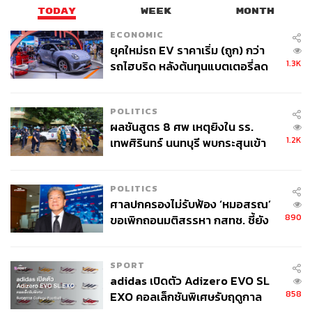
TODAY
WEEK
MONTH
ECONOMIC
ยุคใหม่รถ EV ราคาเริ่ม (ถูก) กว่า
1.3K
รถไฮบริด หลังต้นทุนแบตเตอรี่ลด
ลง - จีนแห่บุกตลาดเกิดใหม่
POLITICS
ผลชันสูตร 8 ศพ เหตุยิงใน รร.
1.2K
เทพศิรินทร์ นนทบุรี พบกระสุนเข้า
จุดสำคัญ ‘ศีรษะ-หน้าอก’ ครูถูกยิง
4 นัด จากระยะไกล
POLITICS
ศาลปกครองไม่รับฟ้อง ‘หมอสรณ’
890
ขอเพิกถอนมติสรรหา กสทช. ชี้ยัง
ไม่ใช่ผู้เดือดร้อนเสียหาย
SPORT
adidas เปิดตัว Adizero EVO SL
858
EXO คอลเล็กชันพิเศษรับฤดูกาล