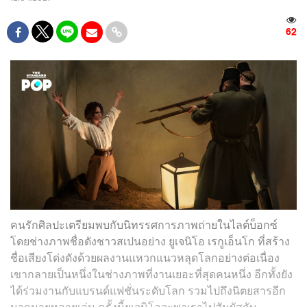
62
คนรักศิลปะเตรียมพบกับนิทรรศการภาพถ่ายในไลต์บ็อกซ์
โดยช่างภาพชื่อดังชาวสเปนอย่าง ยูเจนิโอ เรกูเอ็นโก ที่สร้าง
ชื่อเสียงโด่งดังด้วยผลงานแหวกแนวหลุดโลกอย่างต่อเนื่อง
เขากลายเป็นหนึ่งในช่างภาพที่งานเยอะที่สุดคนหนึ่ง อีกทั้งยัง
ได้ร่วมงานกับแบรนด์แฟชั่นระดับโลก รวมไปถึงนิตยสารอีก
มากมายหลายเล่ม ครั้งนี้ยูเจนิโอจะพาเราไปสัมผัสกับ