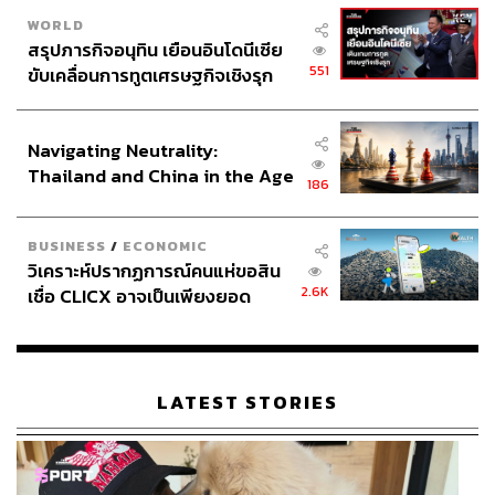
WORLD
สรุปภารกิจอนุทิน เยือนอินโดนีเซีย
551
ขับเคลื่อนการทูตเศรษฐกิจเชิงรุก
ประกาศหุ้นส่วนยุทธศาสตร์ไทย –
อินโดนีเซีย
Navigating Neutrality:
Thailand and China in the Age
186
of a New Global Order
BUSINESS
/
ECONOMIC
วิเคราะห์ปรากฏการณ์คนแห่ขอสิน
2.6K
เชื่อ CLICX อาจเป็นเพียงยอด
ภูเขาน้ำแข็ง ของปัญหาหนี้ครัว
เรือนไทยที่ถูกซุกไว้
LATEST STORIES