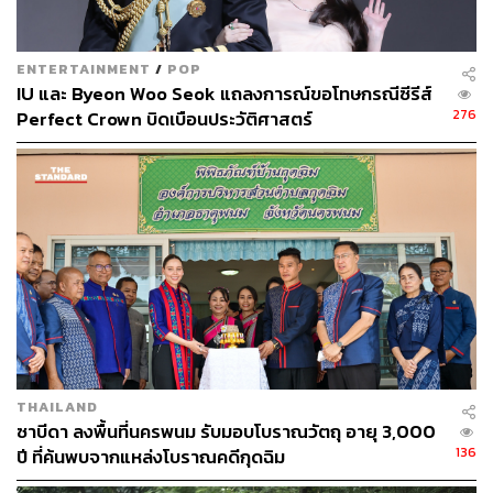
ENTERTAINMENT
/
POP
IU และ Byeon Woo Seok แถลงการณ์ขอโทษกรณีซีรีส์
276
Perfect Crown บิดเบือนประวัติศาสตร์
THAILAND
ซาบีดา ลงพื้นที่นครพนม รับมอบโบราณวัตถุ อายุ 3,000
136
ปี ที่ค้นพบจากแหล่งโบราณคดีกุดฉิม