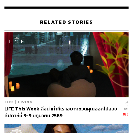
RELATED STORIES
63
ABOUT THE AUTHOR
พิมพ์ คำภีร์
นักเขียนกองบรรณาธิการคัลเจอร์ สำนักข่าว
THE STANDARD
LIFE | LIVING
LIFE This Week สิ่งน่าทำที่เราอยากชวนคุณออกไปลอง
183
สัปดาห์นี้ 3-9 มิถุนายน 2569