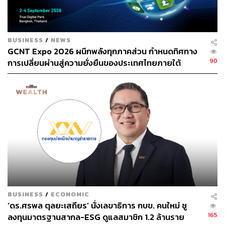
BUSINESS
/
NEWS
GCNT Expo 2026 ผนึกพลังทุกภาคส่วน กำหนดทิศทาง
90
การเปลี่ยนผ่านสู่ความยั่งยืนของประเทศไทยภายใต้
แนวคิด “From SHOCK To SHIFT: Thailand’s
Sustainable Transition in a Fractured World”
TAGS:
นักลงทุน
ESG
Green Bond
BUSINESS
/
ECONOMIC
59
‘ดร.ศรพล ตุลยะเสถียร’ นั่งเลขาธิการ กบข. คนใหม่ ชู
165
ลงทุนมาตรฐานสากล-ESG ดูแลสมาชิก 1.2 ล้านราย