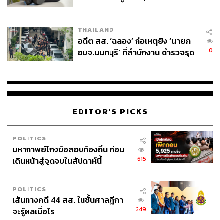
ผู้ใช้ถอดเปลี่ยนแบตเองได้ ก่อนกฎ
EU บังคับปีหน้า
THAILAND
อดีต สส. ‘ฉลอง’ ก่อเหตุยิง ‘นายก
0
อบจ.นนทบุรี’ ที่สำนักงาน ตำรวจรุด
ลงพื้นที่
EDITOR'S PICKS
POLITICS
มหากาพย์โกงข้อสอบท้องถิ่น ก่อน
615
เดินหน้าสู่จุดจบในสัปดาห์นี้
POLITICS
เส้นทางคดี 44 สส. ในชั้นศาลฎีกา
249
จะรู้ผลเมื่อไร