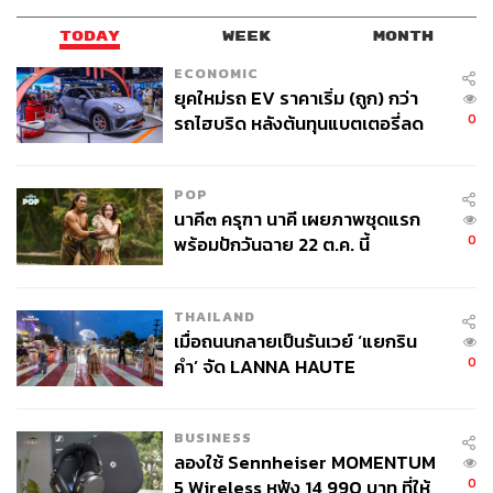
TODAY
WEEK
MONTH
ECONOMIC
ยุคใหม่รถ EV ราคาเริ่ม (ถูก) กว่า
0
รถไฮบริด หลังต้นทุนแบตเตอรี่ลด
ลง - จีนแห่บุกตลาดเกิดใหม่
POP
นาคี๓ ครุฑา นาคี เผยภาพชุดแรก
0
พร้อมปักวันฉาย 22 ต.ค. นี้
THAILAND
เมื่อถนนกลายเป็นรันเวย์ ‘แยกริน
0
คำ’ จัด LANNA HAUTE
COUTURE กลางสายฝน
BUSINESS
ลองใช้ Sennheiser MOMENTUM
0
5 Wireless หูฟัง 14,990 บาท ที่ให้