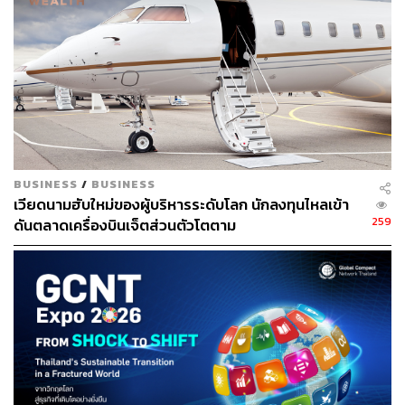
อ้างอิง:
https://www.bloomberg.com/news/articles/2022-08-1
7/green-debt-is-adding-market-share-even-as-return
s-have-lagged?sref=CVqPBMVg
BUSINESS
/
BUSINESS
ช่องทางติดตาม
THE STANDARD WEALTH
เวียดนามฮับใหม่ของผู้บริหารระดับโลก นักลงทุนไหลเข้า
Twitter:
twitter.com/standard_wealth
259
ดันตลาดเครื่องบินเจ็ตส่วนตัวโตตาม
Instagram:
instagram.com/thestandardwealth
Official Line
คลิก
https://lin.ee/xfPbXUP
สามารถติดตาม THE STANDARD WEALTH
ผ่านแอปพลิเคชันต่างๆ ที่คุณสะดวกหรือใช้งานอยู่แล้วได้เลย