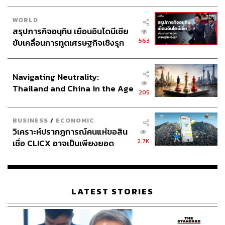
WORLD
สรุปภารกิจอนุทิน เยือนอินโดนีเซีย
563
ขับเคลื่อนการทูตเศรษฐกิจเชิงรุก
ประกาศหุ้นส่วนยุทธศาสตร์ไทย –
อินโดนีเซีย
Navigating Neutrality:
Thailand and China in the Age
205
of a New Global Order
BUSINESS
/
ECONOMIC
วิเคราะห์ปรากฏการณ์คนแห่ขอสิน
2.7K
เชื่อ CLICX อาจเป็นเพียงยอด
ภูเขาน้ำแข็ง ของปัญหาหนี้ครัว
เรือนไทยที่ถูกซุกไว้
LATEST STORIES