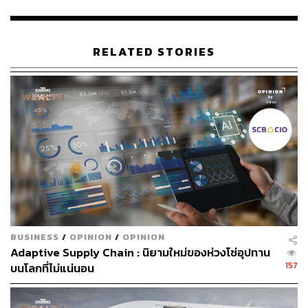
ขายหุ้นกู้จากประเทศญี่ปุ่น เกาหลี และจีน มีความน่าสนใจ
ระดับหนึ่ง
RELATED STORIES
“แม้ว่าความเสี่ยงจากสภาพแวดล้อมที่เสื่อมโทรมในช่วง 2-3
เดือนที่ผ่านมา รวมถึงสภาวะทางการเงินที่ตึงตัว แต่ส่วนต่าง
อัตราตอบแทนของหุ้นกู้เหล่านี้ก็ไม่ได้กว้างขึ้นอย่างมีนัย
สำคัญ จึงเชื่อมั่นว่าหุ้นกู้ยั่งยืนเป็นตราสารที่ป้องกันความ
เสี่ยงได้” Rong Ren Goh กล่าว
อย่างไรก็ตาม ผู้เสนอขายหุ้นกู้ในสหรัฐฯ และยุโรปเลื่อน
แผนการเสนอขายหุ้นกู้ในปีนี้ออกไปก่อน ทั้งหุ้นกู้ปกติและหุ้น
กู้ยั่งยืน เนื่องจากยังมีความกังวลในเรื่องทิศทางดอกเบี้ยขา
ขึ้น การชะลอตัวทางเศรษฐกิจ และความขัดแย้งด้าน
ภูมิรัฐศาสตร์
BUSINESS
/
OPINION
/
OPINION
Adaptive Supply Chain : นิยามใหม่ของห่วงโซ่อุปทาน
โดยดัชนี Bloomberg Index of Green Bonds ปรับตัวลดลง
157
บนโลกที่ไม่แน่นอน
18.8% จากผลตอบแทนรวมปีนี้ ซึ่งปรับลดลงมากกว่าดัชนีหุ้น
กู้ปกติที่ลดลง 13.2%