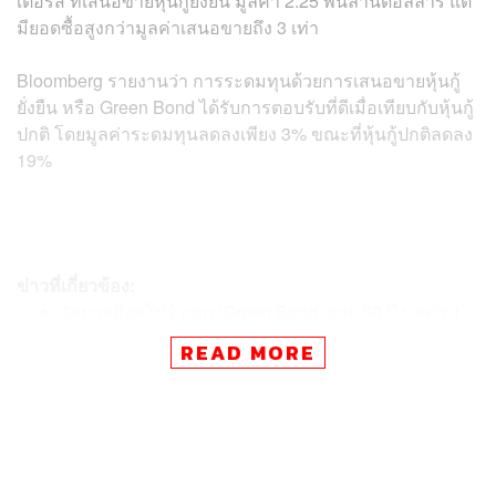
เตอร์ส ที่เสนอขายหุ้นกู้ยั่งยืน มูลค่า 2.25 พันล้านดอลลาร์ แต่
มียอดซื้อสูงกว่ามูลค่าเสนอขายถึง 3 เท่า
Bloomberg รายงานว่า การระดมทุนด้วยการเสนอขายหุ้นกู้
ยั่งยืน หรือ Green Bond ได้รับการตอบรับที่ดีเมื่อเทียบกับหุ้นกู้
ปกติ โดยมูลค่าระดมทุนลดลงเพียง 3% ขณะที่หุ้นกู้ปกติลดลง
19%
ข่าวที่เกี่ยวข้อง:
รัฐบาลสิงคโปร์ ออก ‘Green Bond’ อายุ 50 ปี มูลค่า 1.
7 พันล้านดอลลาร์สหรัฐ หวังสู้ศึก Climate Change
READ MORE
ซูซาน บารอน หัวหน้าฝ่ายสนับสนุนด้านความยั่งตลาดทุน