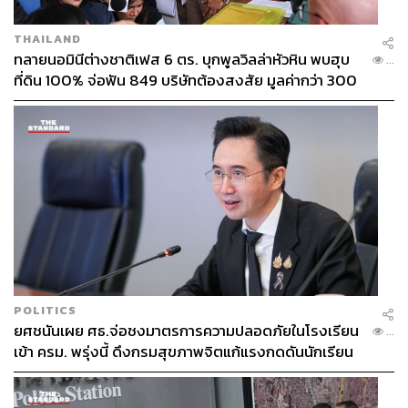
THAILAND
ทลายนอมินีต่างชาติเฟส 6 ตร. บุกพูลวิลล่าหัวหิน พบฮุบ
...
ที่ดิน 100% จ่อฟัน 849 บริษัทต้องสงสัย มูลค่ากว่า 300
ล้าน
POLITICS
ยศชนันเผย ศธ.จ่อชงมาตรการความปลอดภัยในโรงเรียน
...
เข้า ครม. พรุ่งนี้ ดึงกรมสุขภาพจิตแก้แรงกดดันนักเรียน
โดนบูลลี่