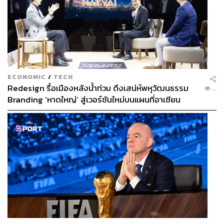
ECONOMIC
/
TECH
Redesign รื้อเมืองหลังน้ำท่วม ดึงเสน่ห์พหุวัฒนธรรม
...
Branding ‘หาดใหญ่’ สู่เวอร์ชันใหม่บนแผนที่อาเซียน