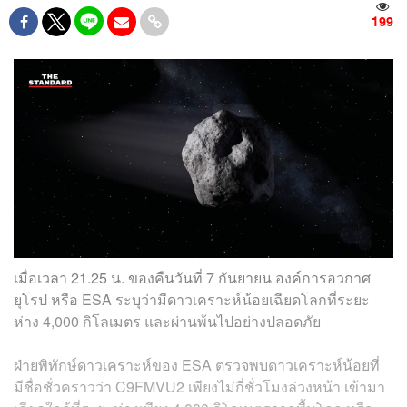
199
เมื่อเวลา 21.25 น. ของคืนวันที่ 7 กันยายน องค์การอวกาศ
ยุโรป หรือ ESA ระบุว่ามีดาวเคราะห์น้อยเฉียดโลกที่ระยะ
ห่าง 4,000 กิโลเมตร และผ่านพ้นไปอย่างปลอดภัย
ฝ่ายพิทักษ์ดาวเคราะห์ของ ESA ตรวจพบดาวเคราะห์น้อยที่
มีชื่อชั่วคราวว่า C9FMVU2 เพียงไม่กี่ชั่วโมงล่วงหน้า เข้ามา