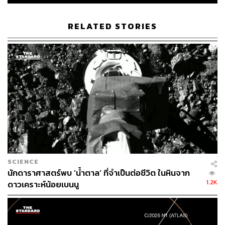
อ้างอิง:
https://twitter.com/esaoperations/status/1699773266
RELATED STORIES
447970680/photo/1
https://cneos.jpl.nasa.gov/ca/
TAGS:
ดาวเคราะห์น้อย
องค์การอวกาศยุโรป (ESA)
Richard Moissl
SCIENCE
นักดาราศาสตร์พบ ‘น้ำตาล’ ที่จำเป็นต่อชีวิต ในหินจาก
199
1.2K
ดาวเคราะห์น้อยเบนนู
ABOUT THE AUTHOR