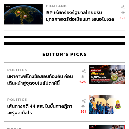
THAILAND
ISP เรียกร้องรัฐบาลไทยปรับ
321
ยุทธศาสตร์ต่อเมียนมา เสนอโมเดล
‘3 ระเบียง’ รับมือภัยคุกคามข้าม
แดน
EDITOR'S PICKS
POLITICS
มหากาพย์โกงข้อสอบท้องถิ่น ก่อน
625
เดินหน้าสู่จุดจบในสัปดาห์นี้
POLITICS
เส้นทางคดี 44 สส. ในชั้นศาลฎีกา
261
จะรู้ผลเมื่อไร