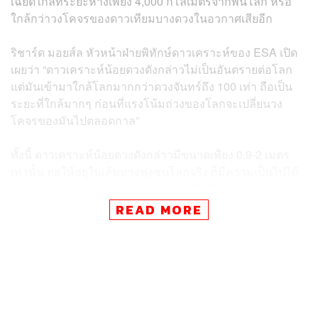
เฉียดใกล้ที่ระยะห่างเพียง 4,000 กิโลเมตรจากพื้นโลก หรือ
ใกล้กว่าวงโคจรของดาวเทียมบางดวงในอวกาศเสียอีก
ริชาร์ด มอยส์ล หัวหน้าฝ่ายพิทักษ์ดาวเคราะห์ของ ESA เปิด
เผยว่า “ดาวเคราะห์น้อยดวงดังกล่าวไม่เป็นอันตรายต่อโลก
แต่มันเข้ามาใกล้โลกมากกว่าดวงจันทร์ถึง 100 เท่า ถือเป็น
ระยะที่ใกล้มากๆ ก่อนที่แรงโน้มถ่วงของโลกจะเปลี่ยนวง
โคจรของมันไปตลอดกาล”
ทั้งนี้ ดาวเคราะห์น้อยดวงดังกล่าวมีขนาดเพียง 0.9-2 เมตร
เท่านั้น ต่อให้อยู่ในเส้นทางพุ่งชนโลกจริง ก็มีความเป็นไปได้
ว่ามันอาจถูกเผาไหม้ในชั้นบรรยากาศไปเกือบหมด กลายเป็น
ลูกไฟบนท้องฟ้าแทน
READ MORE
อย่างไรก็ตาม มอยส์ลระบุเพิ่มเติมว่า “การตรวจพบดาว
เคราะห์น้อยขนาดเล็กเช่นนี้ได้ล่วงหน้า แสดงให้เห็นความ
สามารถในการตรวจหาวัตถุใกล้โลกที่ดียิ่งขึ้นของเรา” ซึ่ง
เป็นหนึ่งในภารกิจหลักของฝ่ายพิทักษ์ดาวเคราะห์ประจำ
หน่วยงานอวกาศต่างๆ ทั่วโลก ที่คอยติดตามตำแหน่งและ