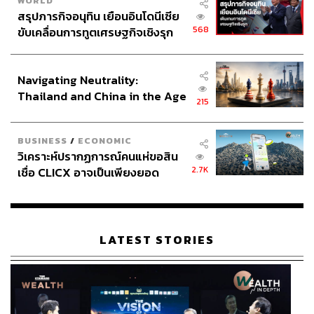
WORLD
สรุปภารกิจอนุทิน เยือนอินโดนีเซีย
568
ขับเคลื่อนการทูตเศรษฐกิจเชิงรุก
ประกาศหุ้นส่วนยุทธศาสตร์ไทย –
อินโดนีเซีย
Navigating Neutrality:
Thailand and China in the Age
215
of a New Global Order
BUSINESS
/
ECONOMIC
วิเคราะห์ปรากฏการณ์คนแห่ขอสิน
2.7K
เชื่อ CLICX อาจเป็นเพียงยอด
ภูเขาน้ำแข็ง ของปัญหาหนี้ครัว
เรือนไทยที่ถูกซุกไว้
LATEST STORIES