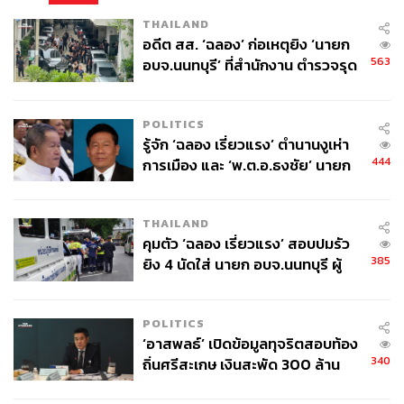
THAILAND
อดีต สส. ‘ฉลอง’ ก่อเหตุยิง ‘นายก
563
อบจ.นนทบุรี’ ที่สำนักงาน ตำรวจรุด
ลงพื้นที่
POLITICS
รู้จัก ‘ฉลอง เรี่ยวแรง’ ตำนานงูเห่า
444
การเมือง และ ‘พ.ต.อ.ธงชัย’ นายก
อบจ. นนทบุรี หลายสมัย บุคคล
สำคัญในเหตุยิง
THAILAND
คุมตัว ‘ฉลอง เรี่ยวแรง’ สอบปมรัว
385
ยิง 4 นัดใส่ นายก อบจ.นนทบุรี ผู้
ว่าฯ ลงพื้นที่ตรวจสอบเร่งหาสาเหตุ
POLITICS
‘อาสพลธ์’ เปิดข้อมูลทุจริตสอบท้อง
340
ถิ่นศรีสะเกษ เงินสะพัด 300 ล้าน
จ่อขยายผลรื้อคดีทั่วประเทศ