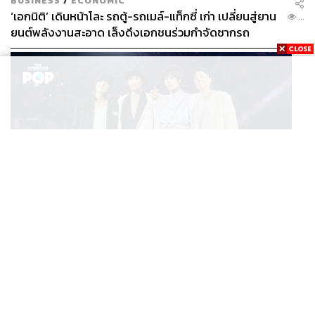
BUSINESS
/
ECONOMIC
‘เอกนิติ’ เดินหน้าโละ รถตู้-รถเมล์-แท็กซี่ เก่า เปลี่ยนสู่ยาน
...
ยนต์พลังงานสะอาด เล็งดึงเอกชนร่วมกำจัดซากรถ
MUSIC
F FOREVER IN BANGKOK คอนเสิร์ตสุดยิ่งใหญ่ของ
...
ตำนานรักแรกแห่งเอเชีย