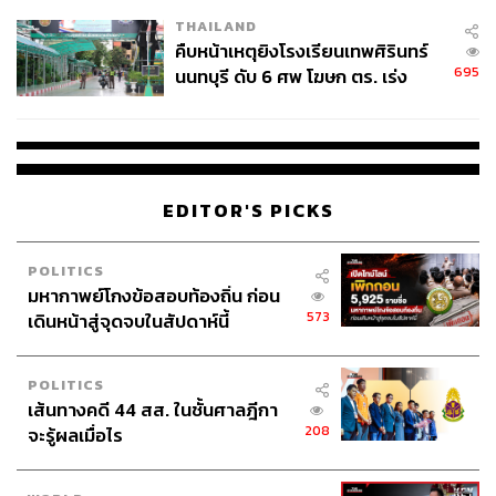
THAILAND
คืบหน้าเหตุยิงโรงเรียนเทพศิรินทร์
695
นนทบุรี ดับ 6 ศพ โฆษก ตร. เร่ง
สอบปมขโมยปืนปู่ก่อเหตุ
EDITOR'S PICKS
POLITICS
มหากาพย์โกงข้อสอบท้องถิ่น ก่อน
573
เดินหน้าสู่จุดจบในสัปดาห์นี้
POLITICS
เส้นทางคดี 44 สส. ในชั้นศาลฎีกา
208
จะรู้ผลเมื่อไร