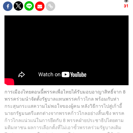
31
การเมืองไทยตอนนี้พรรคเพื่อไทยได้รับมอบอาญาสิทธิ์จาก 8
พรรคร่วมนำจัดตั้งรัฐบาลแทนพรรคก้าวไกล พร้อมกับห่า
กระสุนกระแสความไม่พอใจของผู้คน หลังวิธีการไปสู่เก้าอี้
นายกรัฐมนตรีแตกต่างจากพรรคก้าวไกลอย่างสิ้นเชิง พรรค
ก้าวไกลแน่วแน่ในการยึดกับ 8 พรรคฝ่ายประชาธิปไตยตาม
มติมหาชน ผลการเลือกตั้งที่ไม่เอาขั้วพรรคร่วมรัฐบาลเดิม