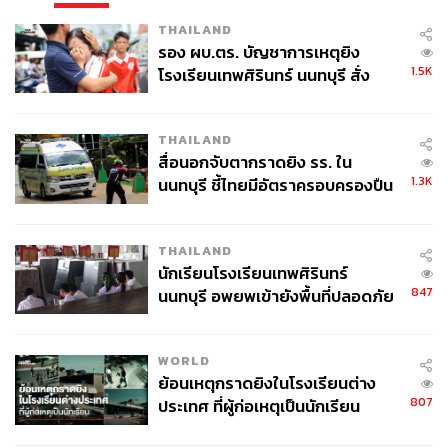
THAILAND
รอง ผบ.ตร. บัญชาการเหตุยิง
1.5K
โรงเรียนเทพศิรินทร์ นนทบุรี สั่ง
ค้นหา 2 รอบยืนยันไร้คนติดค้าง พบ
ศพปู่-ย่าที่บ้านพักผู้ก่อเหตุ
THAILAND
สื่อนอกจับตากราดยิง รร. ใน
1.3K
นนทบุรี ชี้ไทยมีอัตราครอบครองปืน
สูงในระดับต้นของภูมิภาค
THAILAND
นักเรียนโรงเรียนเทพศิรินทร์
847
นนทบุรี อพยพเข้ายังพื้นที่ปลอดภัย
ชั่วคราว หลังเหตุใช้อาวุธปืนภายใน
โรงเรียนคลี่คลาย
WORLD
ย้อนเหตุกราดยิงในโรงเรียนต่าง
807
ประเทศ ที่ผู้ก่อเหตุเป็นนักเรียน