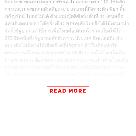
ยึดประชาชนคนใหญ่กว่าพรรค ไม่ถอยมาตรา 112 ใช้หลัก
การและมวลชนกดดันเสียง ส.ว. แต่เกมนี้ถึงทางตัน พิธา ลิ้ม
เจริญรัตน์ ไปต่อไม่ได้ ด้วยเกมญัตติข้อบังคับที่ 41 เสนอชื่อ
แคนดิเดตนายกฯ ได้ครั้งเดียว พรรคเพื่อไทยจึงได้ไม้ต่อมานำ
จัดตั้งรัฐบาล แต่วิธีการเพื่อไทยคือเดินหน้ารวมเสียงให้ได้
375 ยึดหลักตั้งรัฐบาลผลักดันวาระประเทศ คิดแบบเดิมทำ
แบบเดิมไม่มีทางได้เสียงถึงครึ่งรัฐสภา จำเป็นต้องหารือ
พรรคการเมืองนอก 8 พรรคร่วม MOU การเมืองไทยจึงเดิน
มาสู่ทางแพร่ง ต้องวัดกระแสประชาชนว่าจะเห็นด้วยไหมกับ
การยอมรวมกับพรรคขั้วรัฐบาลเดิมโดยไม่มีพรรคก้าวไกล
เพื่อเข้าสู่ทำเนียบบริหารประเทศ คนไทยส่วนใหญ่อยากเห็น
รัฐบาลใหม่แบบไม่มีเพื่อไทย-ก้าวไกลเข้ามาบริหารประเทศ
แก้ปัญหาเศรษฐกิจ หรือคนไทยส่วนใหญ่รอได้ เพราะไม่เอา
READ MORE
แล้วกับขั้วรัฐบาลเดิม นี่คือทางแพร่งวัดใจพรรคเพื่อไทย
ติดตามได้ในรายการ END GAME เกมที่แพ้ไม่ได้ ทุกช่องทาง
ของ THE STANDARD
TAGS:
พรรคเพื่อไทย
การจัดตั้งรัฐบาล
END GAME
การเลือกนายกรัฐมนตรี