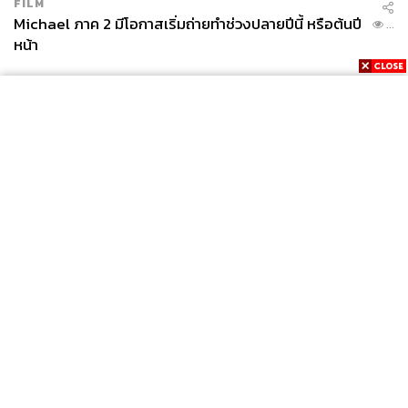
FILM
Michael ภาค 2 มีโอกาสเริ่มถ่ายทำช่วงปลายปีนี้ หรือต้นปี
...
หน้า
News
Wealth
Pop
Podcast
Video
Now
Opinion
Careers
Events
Privacy
About
Contact
Policy
FOR
ADVERTISING
MEMBERSHIP