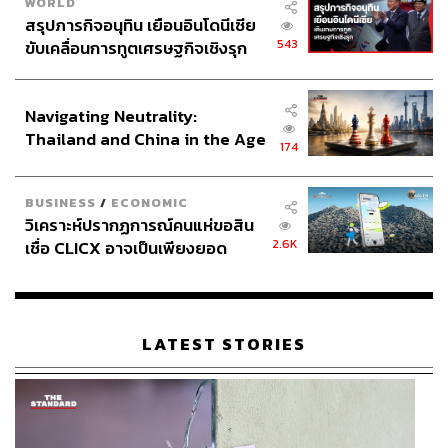
WORLD
สรุปภารกิจอนุทิน เยือนอินโดนีเซีย
543
ขับเคลื่อนการทูตเศรษฐกิจเชิงรุก
ประกาศหุ้นส่วนยุทธศาสตร์ไทย –
อินโดนีเซีย
Navigating Neutrality:
Thailand and China in the Age
174
of a New Global Order
BUSINESS
/
ECONOMIC
วิเคราะห์ปรากฏการณ์คนแห่ขอสิน
2.6K
เชื่อ CLICX อาจเป็นเพียงยอด
ภูเขาน้ำแข็ง ของปัญหาหนี้ครัว
เรือนไทยที่ถูกซุกไว้
LATEST STORIES