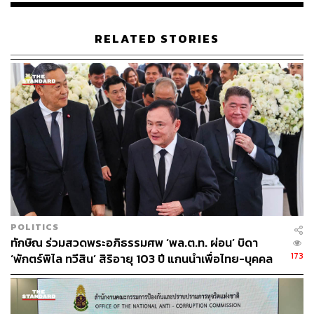
RELATED STORIES
POLITICS
ทักษิณ ร่วมสวดพระอภิธรรมศพ ‘พล.ต.ท. ผ่อน’ บิดา
173
‘พักตร์พิไล ทวีสิน’ สิริอายุ 103 ปี แกนนำเพื่อไทย-บุคคล
หลากวงการร่วมอาลัย