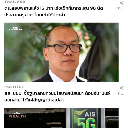
THAILAND
ตร.สอบพยานแล้ว 16 ปาก เร่งเช็กที่มากระสุน 98 นัด
...
ประสานครูภาษาไทยเข้าให้ปากคำ
POLITICS
สส. ปชน. จี้รัฐบาลทบทวนนโยบายเมียนมา ต้อนรับ ‘มินอ่
...
องหล่าย’ ได้แค่สัญญาว่างเปล่า