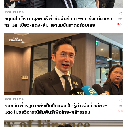
POLITICS
อนุทินโชว์หวานจุลพันธ์ ย้ำสัมพันธ์ ภท.-พท. ยังแน่น แซว
109
กระแส ‘เขียว-แดง-ส้ม’ เอานมข้นราดอร่อยเลย
POLITICS
ยศชนัน ย้ำรัฐบาลยังเป็นปึกแผ่น ปัดรู้ข่าวจับขั้วเขียว-
64
แดง ไม่ขอวิจารณ์สัมพันธ์เพื่อไทย-กล้าธรรม