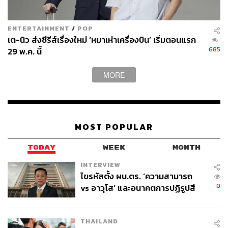
ENTERTAINMENT
/
POP
เต-นิว ส่งซีรีส์เรื่องใหม่ ‘หมาเห่าเครื่องบิน’ เริ่มตอนแรก
685
29 พ.ค. นี้
MORE
MOST POPULAR
TODAY
WEEK
MONTH
INTERVIEW
ไขรหัสตั้ง ผบ.ตร. ‘ความสามารถ
0
vs อาวุโส’ และอนาคตการปฏิรูปสี
กากี กับ พล.ต.อ. เอก อังสนานนท์
THAILAND