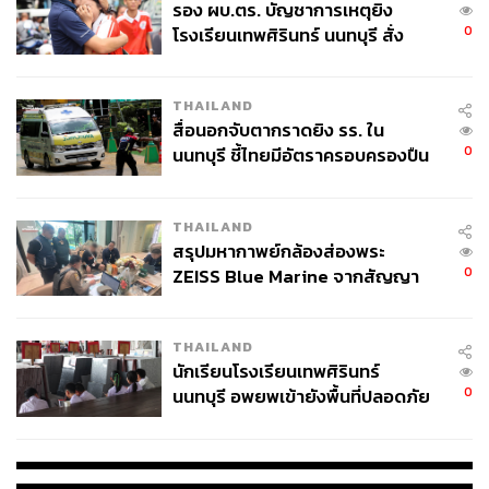
รอง ผบ.ตร. บัญชาการเหตุยิง
0
โรงเรียนเทพศิรินทร์ นนทบุรี สั่ง
ค้นหา 2 รอบยืนยันไร้คนติดค้าง พบ
ศพปู่-ย่าที่บ้านพักผู้ก่อเหตุ
THAILAND
สื่อนอกจับตากราดยิง รร. ใน
0
นนทบุรี ชี้ไทยมีอัตราครอบครองปืน
สูงในระดับต้นของภูมิภาค
THAILAND
สรุปมหากาพย์กล้องส่องพระ
0
ZEISS Blue Marine จากสัญญา
ผลิต 8.3 ล้าน สู่ข้อพิพาท ‘มา
เวลล์ฯ’ ฟ้อง ‘โทน บางแค’ ผิดนัด
THAILAND
จ่ายหนี้-แอบระบุแบรนด์
นักเรียนโรงเรียนเทพศิรินทร์
0
นนทบุรี อพยพเข้ายังพื้นที่ปลอดภัย
ชั่วคราว หลังเหตุใช้อาวุธปืนภายใน
โรงเรียนคลี่คลาย