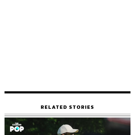
ภาพ:
Stefano Mazzola/GC Images
อ้างอิง
https://people.com/emily-in-paris-resumes-productio
n-after-assistant-director-death-11796399
TAGS:
Emily in Paris
ซีรีส์
281
ABOUT THE AUTHOR
พิมพ์ คำภีร์
นักเขียนกองบรรณาธิการคัลเจอร์ สำนักข่าว
RELATED STORIES
THE STANDARD