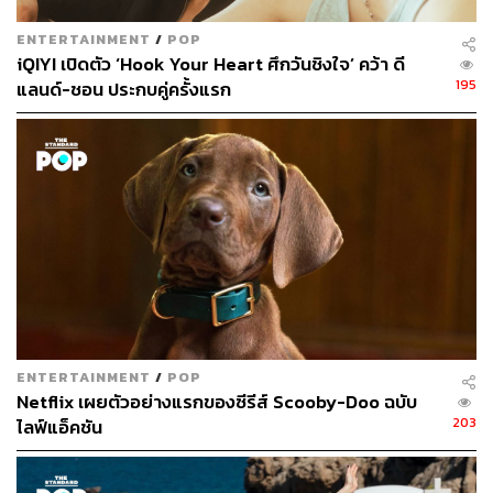
ENTERTAINMENT
/
POP
iQIYI เปิดตัว ‘Hook Your Heart ศึกวันชิงใจ’ คว้า ดี
195
แลนด์-ชอน ประกบคู่ครั้งแรก
ENTERTAINMENT
/
POP
Netflix เผยตัวอย่างแรกของซีรีส์ Scooby-Doo ฉบับ
203
ไลฟ์แอ็คชัน