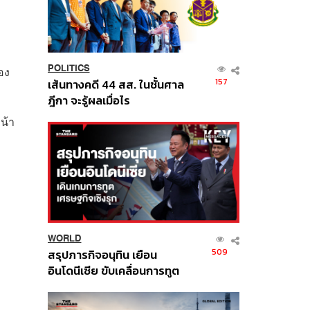
POLITICS
อง
157
เส้นทางคดี 44 สส. ในชั้นศาล
ฎีกา จะรู้ผลเมื่อไร
น้า
WORLD
509
สรุปภารกิจอนุทิน เยือน
อินโดนีเซีย ขับเคลื่อนการทูต
เศรษฐกิจเชิงรุก ประกาศหุ้น
ส่วนยุทธศาสตร์ไทย –