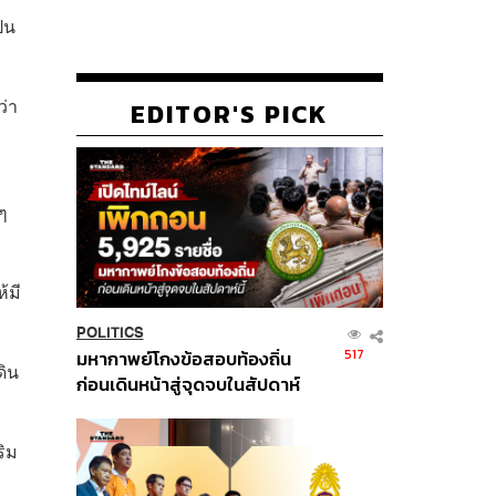
็น
ว่า
EDITOR'S PICK
ๆ
้มี
POLITICS
517
มหากาพย์โกงข้อสอบท้องถิ่น
ดิน
ก่อนเดินหน้าสู่จุดจบในสัปดาห์
นี้
ริม