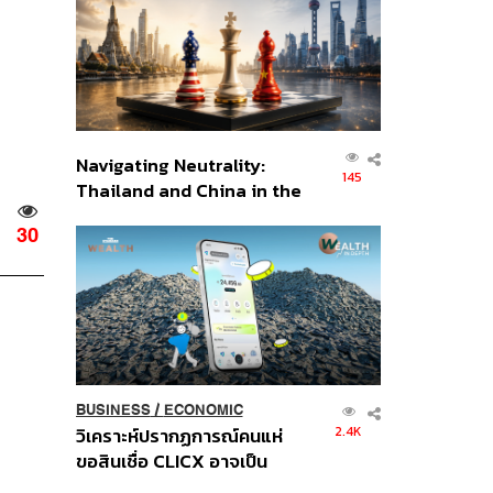
อินโดนีเซีย
Navigating Neutrality:
145
Thailand and China in the
Age of a New Global
30
Order
BUSINESS
/
ECONOMIC
2.4K
วิเคราะห์ปรากฏการณ์คนแห่
ขอสินเชื่อ CLICX อาจเป็น
เพียงยอดภูเขาน้ำแข็ง ของ