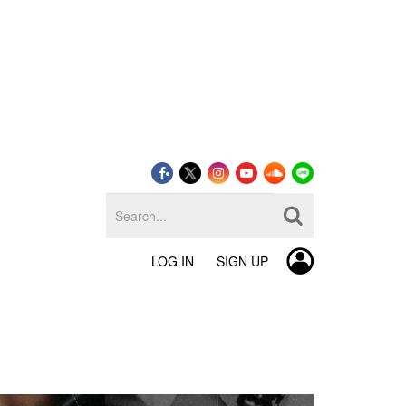
LOG IN
SIGN UP