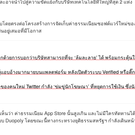
ะอาจนำไปสู่ความขัดแย้งกับบริษัทเทคโนโลยีที่ใหญ่ที่สุด 2 แห่ง
ทบโดยตรงต่อโครงสร้างการจัดเก็บค่าธรรมเนียมซอฟต์แวร์ใหม่ขอ
บ่นอยู่เสมอที่มีโอกาส
งแรกด้วยการบอกว่าบริษัทสามารถที่จะ ‘ล้มละลาย’ ได้ พร้อมกระตุ้นใ
ับผู้แอบอ้างมากมายบนแพลตฟอร์ม หลังเปิดตัวระบบ Verified หรือติ๊
ของคนใหม่ Twitter กำลัง ‘ข่มขู่นักโฆษณา’ ที่หยุดการใช้เงิน ซึ่งนั
็นว่า ค่าธรรมเนียม App Store นั้นสูงเกิน และไม่มีใครทัดทานได
แบบ Duopoly โดยขณะนี้ทางกระทรวงยุติธรรมสหรัฐฯ กำลังเดินหน้