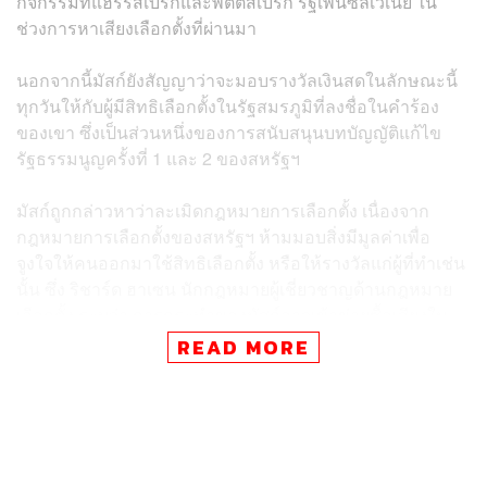
กิจกรรมที่แฮร์ริสเบิร์กและพิตต์สเบิร์ก รัฐเพนซิลเวเนีย ใน
ช่วงการหาเสียงเลือกตั้งที่ผ่านมา
นอกจากนี้มัสก์ยังสัญญาว่าจะมอบรางวัลเงินสดในลักษณะนี้
ทุกวันให้กับผู้มีสิทธิเลือกตั้งในรัฐสมรภูมิที่ลงชื่อในคำร้อง
ของเขา ซึ่งเป็นส่วนหนึ่งของการสนับสนุนบทบัญญัติแก้ไข
รัฐธรรมนูญครั้งที่ 1 และ 2 ของสหรัฐฯ
มัสก์ถูกกล่าวหาว่าละเมิดกฎหมายการเลือกตั้ง เนื่องจาก
กฎหมายการเลือกตั้งของสหรัฐฯ ห้ามมอบสิ่งมีมูลค่าเพื่อ
จูงใจให้คนออกมาใช้สิทธิเลือกตั้ง หรือให้รางวัลแก่ผู้ที่ทำเช่น
นั้น ซึ่ง ริชาร์ด ฮาเซน นักกฎหมายผู้เชี่ยวชาญด้านกฎหมาย
เลือกตั้ง ระบุว่า การกระทำของมัสก์อาจเข้าข่ายซื้อเสียงใน
รูปแบบของการจับสลาก ซึ่งถือละเมิดกฎหมายการเลือกตั้ง
READ MORE
ของประเทศ
ขณะที่ จอช ชาปิโร ผู้ว่าการรัฐเพนซิลเวเนีย ซึ่งเป็นผู้
สนับสนุนรองประธานาธิบดีคามาลา แฮร์ริส กล่าวว่า เจ้า
หน้าที่บังคับใช้กฎหมายควรพิจารณาการกระทำของมัสก์