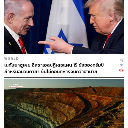
WORLD
เนทันยาฮูเผย อิสราเอลปฏิเสธแผน 15 ข้อของทรัมป์
69
สำหรับฉนวนกาซา ยันไม่ถอนทหารจนกว่าฮามาส
ปลดอาวุธแท้จริง