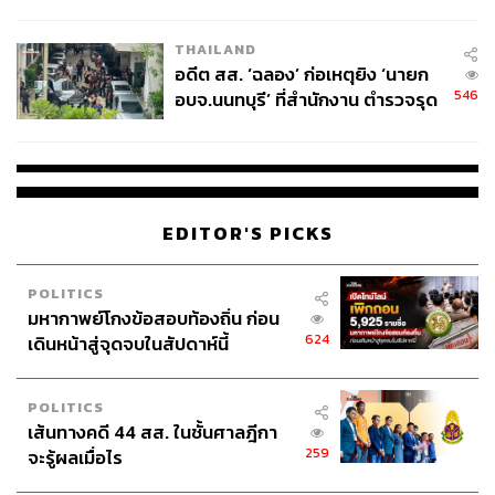
ผู้ใช้ถอดเปลี่ยนแบตเองได้ ก่อนกฎ
EU บังคับปีหน้า
THAILAND
อดีต สส. ‘ฉลอง’ ก่อเหตุยิง ‘นายก
546
อบจ.นนทบุรี’ ที่สำนักงาน ตำรวจรุด
ลงพื้นที่
EDITOR'S PICKS
POLITICS
มหากาพย์โกงข้อสอบท้องถิ่น ก่อน
624
เดินหน้าสู่จุดจบในสัปดาห์นี้
POLITICS
เส้นทางคดี 44 สส. ในชั้นศาลฎีกา
259
จะรู้ผลเมื่อไร