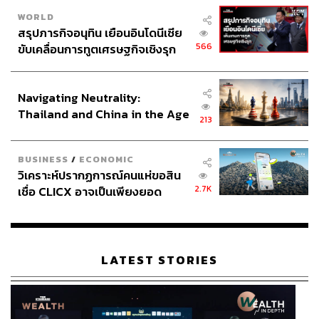
WORLD
สรุปภารกิจอนุทิน เยือนอินโดนีเซีย
566
ขับเคลื่อนการทูตเศรษฐกิจเชิงรุก
ประกาศหุ้นส่วนยุทธศาสตร์ไทย –
อินโดนีเซีย
Navigating Neutrality:
Thailand and China in the Age
213
of a New Global Order
BUSINESS
/
ECONOMIC
วิเคราะห์ปรากฏการณ์คนแห่ขอสิน
2.7K
เชื่อ CLICX อาจเป็นเพียงยอด
ภูเขาน้ำแข็ง ของปัญหาหนี้ครัว
เรือนไทยที่ถูกซุกไว้
LATEST STORIES