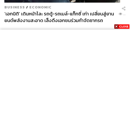
BUSINESS
/
ECONOMIC
‘เอกนิติ’ เดินหน้าโละ รถตู้-รถเมล์-แท็กซี่ เก่า เปลี่ยนสู่ยาน
...
ยนต์พลังงานสะอาด เล็งดึงเอกชนร่วมกำจัดซากรถ
News
Wealth
Pop
Podcast
Video
Now
Opinion
Careers
Events
Privacy
About
Contact
Policy
FOR
ADVERTISING
MEMBERSHIP