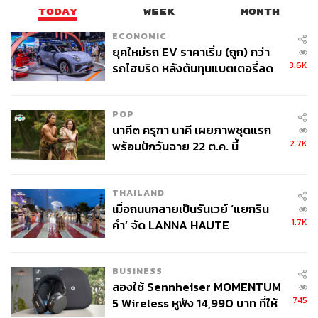
TODAY
WEEK
MONTH
ECONOMIC
ยุคใหม่รถ EV ราคาเริ่ม (ถูก) กว่า
3.6K
รถไฮบริด หลังต้นทุนแบตเตอรี่ลด
ลง - จีนแห่บุกตลาดเกิดใหม่
POP
นาคี๓ ครุฑา นาคี เผยภาพชุดแรก
2.7K
พร้อมปักวันฉาย 22 ต.ค. นี้
THAILAND
เมื่อถนนกลายเป็นรันเวย์ ‘แยกริน
1.7K
คำ’ จัด LANNA HAUTE
COUTURE กลางสายฝน
BUSINESS
ลองใช้ Sennheiser MOMENTUM
745
5 Wireless หูฟัง 14,990 บาท ที่ให้