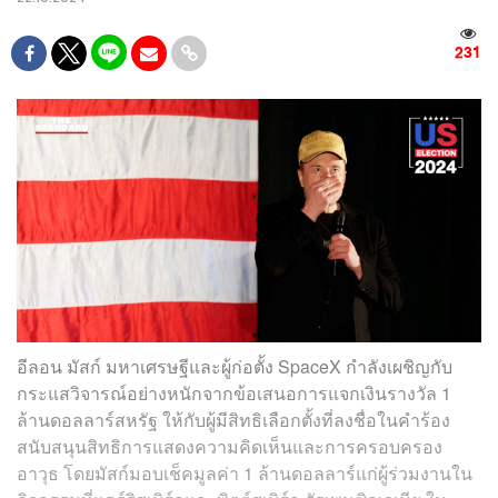
231
อีลอน มัสก์ มหาเศรษฐีและผู้ก่อตั้ง SpaceX กำลังเผชิญกับ
กระแสวิจารณ์อย่างหนักจากข้อเสนอการแจกเงินรางวัล 1
ล้านดอลลาร์สหรัฐ ให้กับผู้มีสิทธิเลือกตั้งที่ลงชื่อในคำร้อง
สนับสนุนสิทธิการแสดงความคิดเห็นและการครอบครอง
อาวุธ โดยมัสก์มอบเช็คมูลค่า 1 ล้านดอลลาร์แก่ผู้ร่วมงานใน