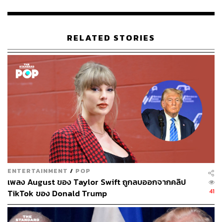
TAGS:
Donald Trump
Republican Party
SpaceX
Elon Musk
Democratic Party
เลือกตั้งสหรัฐฯ
เลือกตั้งสหรัฐ 2024
RELATED STORIES
231
ABOUT THE AUTHOR
ENTERTAINMENT
/
POP
ตรีชฎา โชคธนาเสริมสกุล
เพลง August ของ Taylor Swift ถูกลบออกจากคลิป
Content Creator กองข่าวต่างประเทศ
41
TikTok ของ Donald Trump