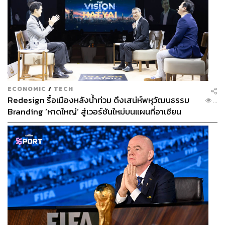
ECONOMIC
/
TECH
Redesign รื้อเมืองหลังน้ำท่วม ดึงเสน่ห์พหุวัฒนธรรม
...
Branding ‘หาดใหญ่’ สู่เวอร์ชันใหม่บนแผนที่อาเซียน