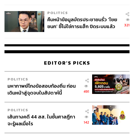
โลกภายใน 6 วัน
POLITICS
คืบหน้าข้อมูลบัตรประชาชนรั่ว ‘ไชย
321
ชนก’ ชี้ไม่ใช่การแฮ็ก ปิดระบบแล้ว
พบต้นตอจาก IP เดียว
EDITOR'S PICKS
POLITICS
มหากาพย์โกงข้อสอบท้องถิ่น ก่อน
491
เดินหน้าสู่จุดจบในสัปดาห์นี้
POLITICS
เส้นทางคดี 44 สส. ในชั้นศาลฎีกา
142
จะรู้ผลเมื่อไร