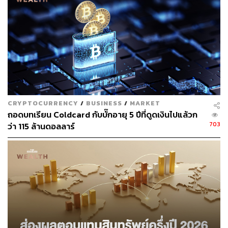
TAGS:
Cryptocurrency
คริปโตเคอร์เรนซี
บิทคอยน์
Bitcoin
El Salvador
CRYPTOCURRENCY
/
BUSINESS
/
MARKET
ถอดบทเรียน Coldcard กับบั๊กอายุ 5 ปีที่ดูดเงินไปแล้วก
574
703
ว่า 115 ล้านดอลลาร์
ABOUT THE AUTHOR
ลัลน์ลลิต ศรีจันทร์ดร
Content Creator THE STANDARD WEALTH