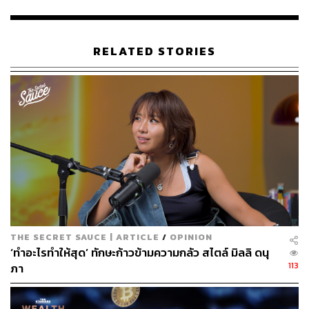
ดอลลาร์ที่ไม่สามารถขอคืนได้ในสกุลเงิน BTC หรือ USDT
ซึ่งกระบวนการดังกล่าวได้เริ่มใช้งานจริงในวันศุกร์ที่ผ่านมา
RELATED STORIES
การลงทุนในสินทรัพย์ดิจิทัลมีความเสี่ยงและความผันผวนสูง
มาก นักลงทุนจึงควรกระจายความเสี่ยง ศึกษาหาข้อมูล และ
วางแผนในการลงทุนด้วยความรอบคอบ บทความนี้มีจุด
ประสงค์เพื่อให้ข้อมูลเท่านั้น
อ้างอิง:
https://cointelegraph.com/news/el-salvador-populatio
n-crypto
สามารถติดตาม THE STANDARD WEALTH
ผ่านแอปพลิเคชันต่างๆ ที่คุณสะดวกหรือใช้งานอยู่แล้วได้เลย
THE SECRET SAUCE | ARTICLE
/
OPINION
‘ทำอะไรทำให้สุด’ ทักษะก้าวข้ามความกลัว สไตล์ มิลลิ ดนุ
113
ภา