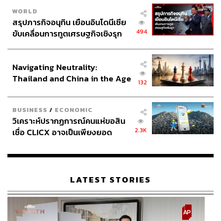
WORLD
สรุปภารกิจอนุทิน เยือนอินโดนีเซีย
494
ขับเคลื่อนการทูตเศรษฐกิจเชิงรุก
ประกาศหุ้นส่วนยุทธศาสตร์ไทย –
อินโดนีเซีย
Navigating Neutrality:
Thailand and China in the Age
132
of a New Global Order
BUSINESS
/
ECONOMIC
วิเคราะห์ปรากฏการณ์คนแห่ขอสิน
2.3K
เชื่อ CLICX อาจเป็นเพียงยอด
ภูเขาน้ำแข็ง ของปัญหาหนี้ครัว
เรือนไทยที่ถูกซุกไว้
LATEST STORIES