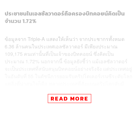
ประชาชนในเอลซัลวาดอร์ถือครองบิทคอยน์คิดเป็น
จำนวน 1.72%
ข้อมูลจาก Triple-A แสดงให้เห็นว่า จากประชากรทั้งหมด
6.36 ล้านคนในประเทศเอลซัลวาดอร์ มีเพียงประมาณ
109,175 คนเท่านั้นที่เป็นเจ้าของบิทคอยน์ ซึ่งคิดเป็น
ประมาณ 1.72% นอกจากนี้ ข้อมูลยังชี้ว่า แม้เอลซัลวาดอร์
จะเป็นประเทศที่สนับสนุนบิทคอยน์อย่างจริงจัง แต่ประเทศอยู่
ในอันดับที่ 55 ในดัชนีการยอมรับคริปโตเคอร์เรนซีระดับโลก
แต่สิ่งที่น่าสนใจก็คือ หลายประเทศที่สั่งแบนคริปโตกลับมี
สัดส่วนการถือครองที่มากขึ้นเป็นอย่างมาก เช่น ในประเทศ
READ MORE
จีน ปัจจุบันมีประชากรประมาณ 4.08% ของประชากร
ทั้งหมดที่ถือครองสกุลเงินดิจิทัล ซึ่งคิดเป็นจำนวนมากถึง 58
ล้านคนเลยทีเดียว
แม้การใช้บิทคอยน์ในประเทศเอลซัลวาดอร์จะยังไม่แพร่
หลายมากนัก แต่ประธานาธิบดีนายิบ บูเคเล ได้สนับสนุนเพิ่ม