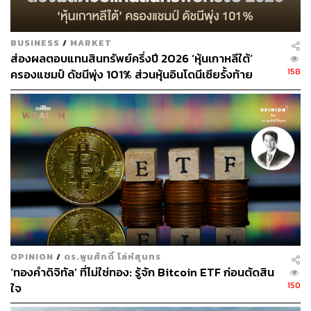
BUSINESS
/
MARKET
ส่องผลตอบแทนสินทรัพย์ครึ่งปี 2026 ‘หุ้นเกาหลีใต้’
158
ครองแชมป์ ดัชนีพุ่ง 101% ส่วนหุ้นอินโดนีเซียรั้งท้าย
ติดลบ 35%
OPINION
/
ดร.พูนศักดิ์ โล่ห์สุนทร
‘ทองคำดิจิทัล’ ที่ไม่ใช่ทอง: รู้จัก Bitcoin ETF ก่อนตัดสิน
150
ใจ