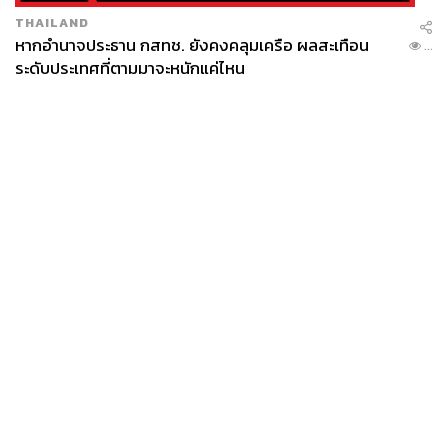
THAILAND
หากอำนาจประธาน กสทช. ยังคงคลุมเครือ ผลสะเทือน
...
ระดับประเทศที่ตามมาจะหนักแค่ไหน
News
Wealth
Pop
Podcast
Video
Now
Opinion
Careers
Events
Privacy
About
Contact
Policy
FOR
ADVERTISING
MEMBERSHIP