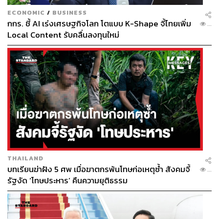
ECONOMIC
/
BUSINESS
กกร. ชี้ AI เร่งเศรษฐกิจโลก โตแบบ K-Shape จี้ไทยเพิ่ม
...
Local Content รับคลื่นลงทุนใหม่
THAILAND
บทเรียนฆ่าฝัง 5 ศพ เมื่อฆาตกรพ้นโทษก่อเหตุซ้ำ สังคมจี้
...
รัฐงัด ‘โทษประหาร’ คืนความยุติธรรม