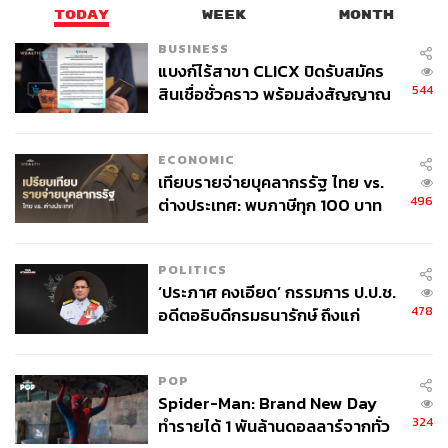
TODAY
WEEK
MONTH
BUSINESS
แบงก์ไร้สาขา CLICX ปิดรับสมัคร
544
สินเชื่อชั่วคราว พร้อมส่งสัญญาณ
เตือนกลุ่มกู้เงินผิดวัตถุประสงค์-ให้
ข้อมูลเท็จ เตรียมดำเนินคดีเด็ดขาด
ECONOMIC
เทียบรายจ่ายบุคลากรรัฐ ไทย vs.
496
ต่างประเทศ: พบภาษีทุก 100 บาท
ของคนไทยใช้ไปกับข้าราชการเฉียด
40 บาท
POLITICS
‘ประภาศ คงเอียด’ กรรมการ ป.ป.ช.
478
อดีตอธิบดีกรมธนารักษ์ ถึงแก่
อนิจกรรม
POP
Spider-Man: Brand New Day
324
ทำรายได้ 1 พันล้านดอลลาร์จากทั่ว