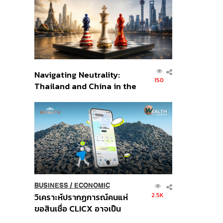
อินโดนีเซีย
Navigating Neutrality:
150
Thailand and China in the
Age of a New Global
Order
BUSINESS
/
ECONOMIC
2.5K
วิเคราะห์ปรากฏการณ์คนแห่
ขอสินเชื่อ CLICX อาจเป็น
เพียงยอดภูเขาน้ำแข็ง ของ