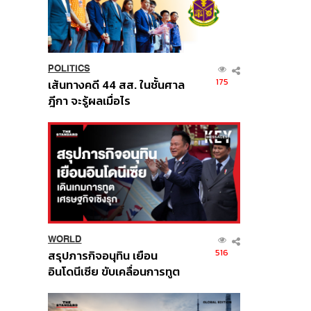
POLITICS
175
เส้นทางคดี 44 สส. ในชั้นศาล
ฎีกา จะรู้ผลเมื่อไร
WORLD
516
สรุปภารกิจอนุทิน เยือน
อินโดนีเซีย ขับเคลื่อนการทูต
เศรษฐกิจเชิงรุก ประกาศหุ้น
ส่วนยุทธศาสตร์ไทย –