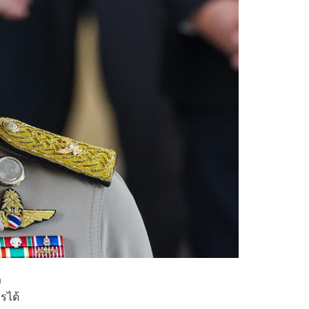
ง
รได้