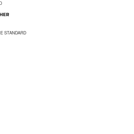
D
HER
THE STANDARD