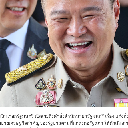
กนายกรัฐมนตรี เปิดเผยถึงคำสั่งสำนักนายกรัฐมนตรี เรื่อง แต่งตั้
บายเศรษฐกิจสำคัญของรัฐบาลตามที่แถลงต่อรัฐสภา ให้ดำเนินกา