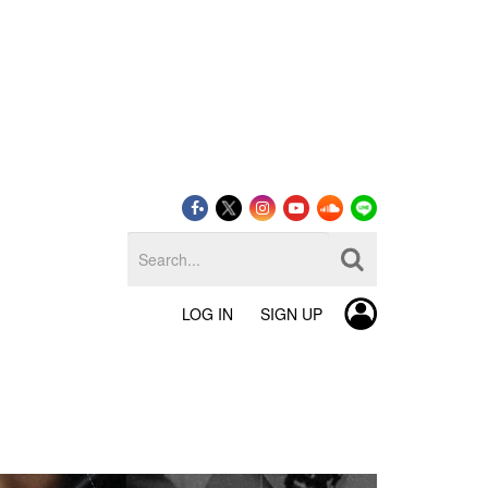
LOG IN
SIGN UP