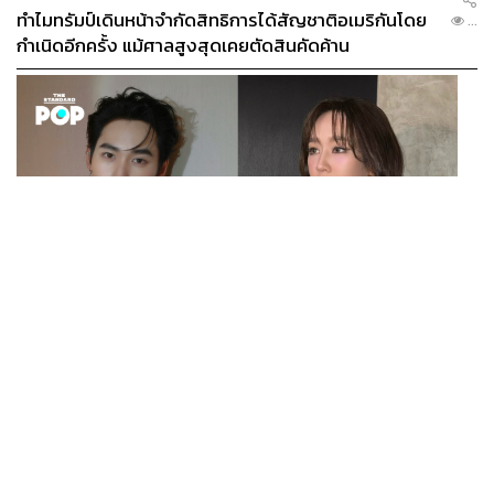
ทำไมทรัมป์เดินหน้าจำกัดสิทธิการได้สัญชาติอเมริกันโดย
...
กำเนิดอีกครั้ง แม้ศาลสูงสุดเคยตัดสินคัดค้าน
ENTERTAINMENT
เก้า นพเก้า และ พาย รินรดา เตรียมร่วมงานกันใน ‘รสกาล
...
Enchanted Taste In Time’