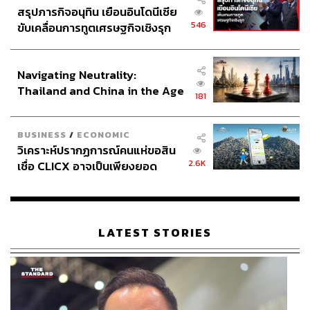
สรุปภารกิจอนุทิน เยือนอินโดนีเซีย
546
ขับเคลื่อนการทูตเศรษฐกิจเชิงรุก
ประกาศหุ้นส่วนยุทธศาสตร์ไทย –
อินโดนีเซีย
Navigating Neutrality:
Thailand and China in the Age
181
of a New Global Order
BUSINESS
/
ECONOMIC
วิเคราะห์ปรากฏการณ์คนแห่ขอสิน
2.6K
เชื่อ CLICX อาจเป็นเพียงยอด
ภูเขาน้ำแข็ง ของปัญหาหนี้ครัว
เรือนไทยที่ถูกซุกไว้
LATEST STORIES