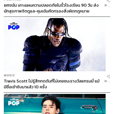
ยศชนัน เคาะแผนความปลอดภัยในรั้วโรงเรียน 90 วัน ส่ง
...
นักสุขภาพจิตดูแล-คุมเข้มคัดกรองสิ่งผิดกฎหมาย
MUSIC
Travis Scott ไม่รู้สึกกดดันที่ไม่เคยชนะรางวัลแกรมมี่ แม้
...
มีชื่อเข้าชิงมาแล้ว 10 ครั้ง