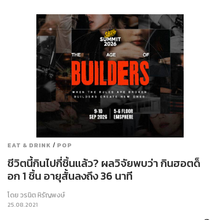
/
EAT & DRINK
POP
ชีวิตนี้กินไปกี่ชิ้นแล้ว? ผลวิจัยพบว่า กินฮอตด็
อก 1 ชิ้น อายุสั้นลงถึง 36 นาที
โดย
วรนิต หิรัญพงษ์
25.08.2021