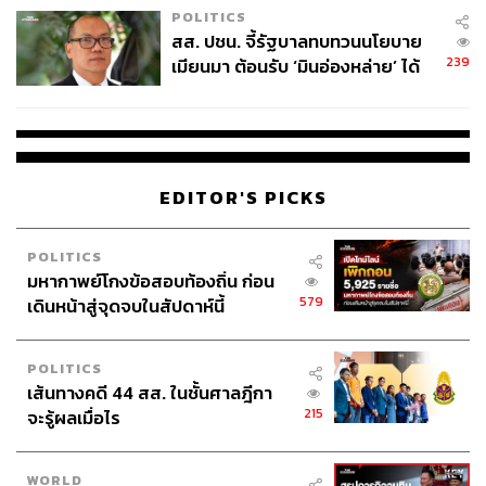
POLITICS
สส. ปชน. จี้รัฐบาลทบทวนนโยบาย
239
เมียนมา ต้อนรับ ‘มินอ่องหล่าย’ ได้
แค่สัญญาว่างเปล่า
EDITOR'S PICKS
POLITICS
มหากาพย์โกงข้อสอบท้องถิ่น ก่อน
579
เดินหน้าสู่จุดจบในสัปดาห์นี้
POLITICS
เส้นทางคดี 44 สส. ในชั้นศาลฎีกา
215
จะรู้ผลเมื่อไร
WORLD