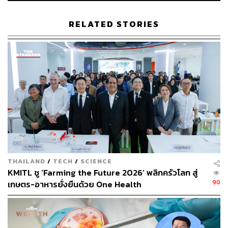
วรนิต หิรัญพงษ์
อดีตนักเขียนอาหาร ท่องเที่ยว และความ
RELATED STORIES
สัมพันธ์ ปัจจุบันเป็นนักเขียนอิสระที่กำลังตาม
หาความฝันและเส้นทางใหม่ในประเทศญี่ปุ่น
THAILAND
/
TECH
/
SCIENCE
KMITL ชู ‘Farming the Future 2026’ พลิกครัวโลก สู่
90
เกษตร-อาหารยั่งยืนด้วย One Health