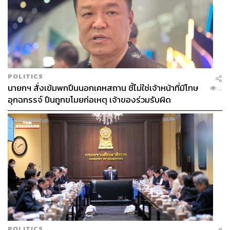
POLITICS
นายกฯ สั่งเข้มพกปืนนอกเคหสถาน ชี้ไม่ใช่เจ้าหน้าที่มีโทษ
...
อุกฉกรรจ์ ปืนถูกขโมยก่อเหตุ เจ้าของร่วมรับผิด
POLITICS