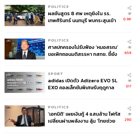
POLITICS
ผลชันสูตร 8 ศพ เหตุยิงใน รร.
0.9K
เทพศิรินทร์ นนทบุรี พบกระสุนเข้า
จุดสำคัญ ‘ศีรษะ-หน้าอก’ ครูถูกยิง
4 นัด จากระยะไกล
POLITICS
ศาลปกครองไม่รับฟ้อง ‘หมอสรณ’
659
ขอเพิกถอนมติสรรหา กสทช. ชี้ยัง
ไม่ใช่ผู้เดือดร้อนเสียหาย
SPORT
adidas เปิดตัว Adizero EVO SL
517
EXO คอลเล็กชันพิเศษรับฤดูกาล
College Football
POLITICS
‘เอกนิติ’ เผยเงินกู้ 4 แสนล้าน โฟกัส
290
เปลี่ยนผ่านพลังงาน ลุ้น ‘ไทยช่วย
ไทยพลัส’ เฟส 2 รอประเมินความ
เหมาะสม