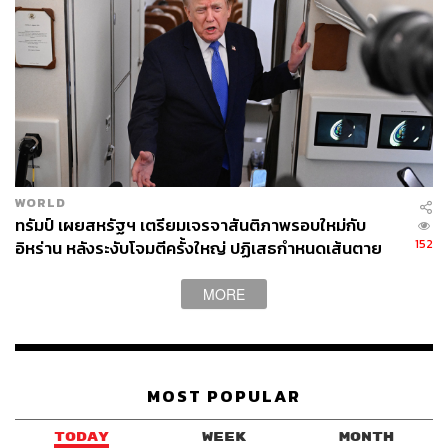
โควิด-19
ดร.คอนลีย์ แถลงข้อมูลอัปเดตว่าทรัมป์อาจจะยังไม่พ้น
อันตรายจากโรคโควิด-19 แต่มีอาการเป็นไปตามหลัก
เกณฑ์ที่ออกจากโรงพยาบาลได้ และทรัมป์ได้รับยาเรม
เดซิเวียร์โดสที่ 3 จากทั้งหมด 5 โดส
อย่างไรก็ตาม ในระหว่างแถลง ดร.คอนลีย์ ไม่ได้กล่าวถึงผล
การสแกนปอดของทรัมป์หรือกระบวนการรักษาอื่นๆ ที่เขาได้
WORLD
รับ และไม่เปิดเผยรายละเอียดข้อกำหนดในการกักตัวของ
ทรัมป์ เผยสหรัฐฯ เตรียมเจรจาสันติภาพรอบใหม่กับ
ทรัมป์ด้วย
152
อิหร่าน หลังระงับโจมตีครั้งใหญ่ ปฏิเสธกำหนดเส้นตาย
บรรลุข้อตกลง
MORE
พิสูจน์อักษร: ภาสิณี เพิ่มพันธุ์พงศ์
อ้างอิง:
https://apnews.com/article/virus-outbreak-donald-tru
mp-hope-hicks-archive-2054096427c18ed4c0f1f05b
MOST POPULAR
4d34e9ea?fbclid=IwAR2lVmb4ZA_MJSf4FNYe3wb
G1gWRLFaO7WJiLZpKBsLzwPzUJwTRjOBccC0
TODAY
WEEK
MONTH