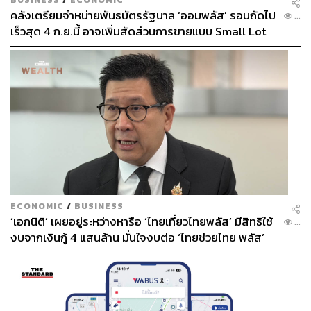
คลังเตรียมจำหน่ายพันธบัตรรัฐบาล ‘ออมพลัส’ รอบถัดไป
...
เร็วสุด 4 ก.ย.นี้ อาจเพิ่มสัดส่วนการขายแบบ Small Lot
First มากขึ้น
ECONOMIC
/
BUSINESS
‘เอกนิติ’ เผยอยู่ระหว่างหารือ ‘ไทยเที่ยวไทยพลัส’ มีสิทธิใช้
...
งบจากเงินกู้ 4 แสนล้าน มั่นใจงบต่อ ‘ไทยช่วยไทย พลัส’
เฟส 2 มีเพียงพอ