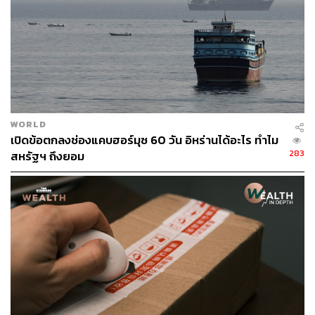
3 ตุลาคม 2020
ทีมแพทย์เปิดเผยว่าประธานาธิบดีทรัมป์ตอบสนองการ
รักษาได้ดี ไม่มีไข้ และไม่มีอาการหายใจลำบาก
ดร.คอนลีย์ ถูกถามว่าทรัมป์ใช้เครื่องช่วยให้ออกซิเจน
หรือไม่ ก่อนจะมีการเปิดเผยว่าทรัมป์เริ่มมีอาการทั้งไอ
เล็กน้อย คัดจมูก และเหนื่อยล้า ตั้งแต่วันที่ 1 ตุลาคม
มาร์ก มีโดวส์ หัวหน้าเจ้าหน้าที่ทำเนียบขาว เผยต่อผู้สื่อ
WORLD
ข่าวว่าสัญญาณบ่งชี้อาการของทรัมป์ในช่วง 24
เปิดข้อตกลงช่องแคบฮอร์มุซ 60 วัน อิหร่านได้อะไร ทำไม
ชั่วโมงที่ผ่านมานั้นน่ากังวลอย่างยิ่ง และในช่วง 48
283
สหรัฐฯ ถึงยอม
ชั่วโมงข้างหน้าจะเป็นช่วงสำคัญที่แพทย์ต้องดูแลอย่าง
ใกล้ชิด
ทรัมป์เผยคลิปวิดีโอใหม่จากในโรงพยาบาล บอกว่าเขา
รู้สึกดีขึ้นมาก และคิดว่าจะกลับมาแข็งแรงในเร็วๆ นี้
แพทย์ประจำตัวทรัมป์เปิดเผยข้อมูลอัปเดตว่าทีมแพทย์
นั้นค่อนข้างมีความหวัง แต่ย้ำว่าผู้นำสหรัฐฯ ยังไม่พ้น
จากอันตราย
4 ตุลาคม 2020