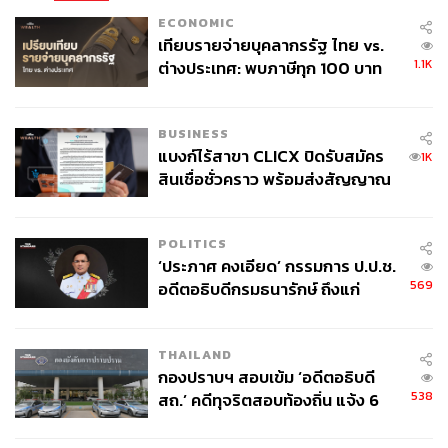
ECONOMIC
TAGS:
เชื้อไวรัสโคโรนา
เลือกตั้งสหรัฐฯ
COVID-19
เทียบรายจ่ายบุคลากรรัฐ ไทย vs.
Donald Trump
US Election 2020
1.1K
ต่างประเทศ: พบภาษีทุก 100 บาท
ของคนไทยใช้ไปกับข้าราชการเฉียด
40 บาท
BUSINESS
แบงก์ไร้สาขา CLICX ปิดรับสมัคร
1K
สินเชื่อชั่วคราว พร้อมส่งสัญญาณ
เตือนกลุ่มกู้เงินผิดวัตถุประสงค์-ให้
ข้อมูลเท็จ เตรียมดำเนินคดีเด็ดขาด
39
POLITICS
‘ประภาศ คงเอียด’ กรรมการ ป.ป.ช.
569
อดีตอธิบดีกรมธนารักษ์ ถึงแก่
ABOUT THE AUTHOR
อนิจกรรม
THE STANDARD TEAM
THAILAND
กองบรรณาธิการ THE STANDARD
กองปราบฯ สอบเข้ม ‘อดีตอธิบดี
538
สถ.’ คดีทุจริตสอบท้องถิ่น แจ้ง 6
ข้อหาหนัก จ่อชง ป.ป.ช. 12 ส.ค. นี้