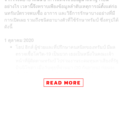
อย่างไร เวลานี้จึงทราบเพียงข้อมูลลำดับเหตุการณ์ตั้งแต่ก่อ
นทรัมป์ตรวจพบเชื้อ อาการ และวิธีการรักษาบางอย่างที่มี
การเปิดเผย รวมถึงชนิดยาบางตัวที่ใช้รักษาทรัมป์ ซึ่งสรุปได้
ดังนี้
1 ตุลาคม 2020
โฮป ฮิกส์ ผู้ช่วยและที่ปรึกษาคนสนิทของทรัมป์ มีผล
ตรวจเชื้อโควิด-19 เป็นบวก เธอเป็นหนึ่งในคณะเจ้า
หน้าที่ผู้ติดตามทรัมป์ ไปร่วมงานระดมทุนหาเสียงที่รัฐ
มินนิโซตา เมื่อวันพุธที่ผ่านมา (30 กันยายน) ก่อนจะ
เริ่มรู้สึกป่วยระหว่างเดินทางกลับ ทำให้ต้องแยกตัวออก
ไปอยู่จุดอื่นของห้องโดยสารเครื่องบิน Air Force One
READ MORE
ทรัมป์เดินทางไปยังรีสอร์ตในเมืองเบดมินสเตอร์ มลรัฐ
นิวเจอร์ซีย์ เพื่อร่วมงานระดมทุนหาเสียงเป็นการส่วน
ตัว เจ้าหน้าที่ทำเนียบขาวเผยว่าพวกเขาทราบว่าฮิกส์มี
ผลตรวจเชื้อโควิด-19 เป็นบวกเพียงไม่นานหลังจากที่
ทรัมป์ขึ้นเฮลิคอปเตอร์ Marine One ออกเดินทางไป
นิวเจอร์ซีย์