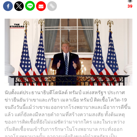
39
นับตั้งแต่ประธานาธิบดีโดนัลด์ ทรัมป์ แห่งสหรัฐฯ ประกาศ
ข่าวยืนยันว่าเขาและภริยา เมลาเนีย ทรัมป์ ติดเชื้อโควิด-19
จนถึงวันนี้แม้ว่าเขาจะออกจากโรงพยาบาลและมีอาการดีขึ้น
แล้ว แต่ก็ยังคงมีหลายคำถามที่สร้างความสงสัย ทั้งต้นเหตุ
ของการติดเชื้อที่ยังไม่แน่ชัดว่ามาจากใคร และในระหว่าง
เริ่มติดเชื้อจนเข้ารับการรักษาในโรงพยาบาล กระทั่งออก
จากโรงพยาบาลนั้น อาการแท้จริงของผู้นำสหรัฐฯ เป็น