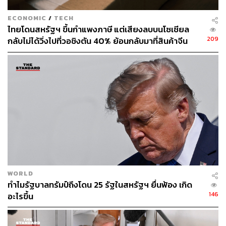
ดร.คอนลีย์ เปิดเผยว่าได้ให้ยาเดกซาเมทาโซน ซึ่งเป็น
ยาสเตียรอยด์ เพื่อรักษาอาการป่วยแก่ประธานาธิบดี
ECONOMIC
/
TECH
ไทยโดนสหรัฐฯ ขึ้นกำแพงภาษี แต่เสียงลบบนโซเชียล
ทรัมป์ หลังจากที่ระดับความเข้มข้นของออกซิเจนใน
209
กลับไม่ได้วิ่งไปที่วอชิงตัน 40% ย้อนกลับมาที่สินค้าจีน
เลือดของเขาลดลง 2 ครั้งในช่วงไม่กี่วันที่ผ่านมา แต่
ราคาถูกที่ทะลักจน SME ไทยสู้ไม่ไหว
ยืนยันว่าอาการของทรัมป์ดีขึ้นต่อเนื่อง
โดย ดร.คอนลีย์ เปิดเผยว่าทรัมป์มีไข้สูงและระดับ
ออกซิเจนในเลือดลดลงต่ำกว่า 94% ในวันศุกร์และวัน
เสาร์ และยืนยันว่าได้ให้ออกซิเจนแก่ทรัมป์ในช่วงเช้า
วันที่ 2 ตุลาคม
ทรัมป์ได้รับยาเรมเดซิเวียร์โดสที่ 2 และทีมแพทย์เปิด
เผยว่าเขาอาจจะออกจากโรงพยาบาลได้อย่างเร็วในวัน
ที่ 5 ตุลาคม เพื่อกลับไปรักษาตัวต่อที่ทำเนียบขาว
ทรัมป์เผยแพร่คลิปวิดีโอขณะที่เขานั่งรถออกไปทักทาย
กลุ่มผู้สนับสนุนภายนอกโรงพยาบาลในช่วงเวลาสั้นๆ
WORLD
ทำไมรัฐบาลทรัมป์ถึงโดน 25 รัฐในสหรัฐฯ ยื่นฟ้อง เกิด
5 ตุลาคม 2020
146
อะไรขึ้น
ทรัมป์ทวีตข้อความว่าเขากำลังจะออกจากโรงพยาบาล
และรู้สึกดีจริงๆ พร้อมบอกชาวอเมริกันว่าอย่าไปกลัว