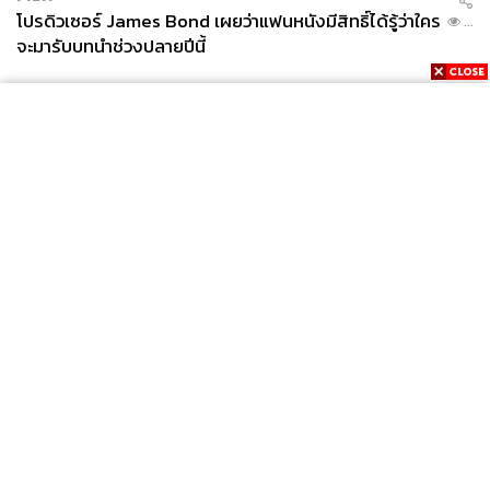
โปรดิวเซอร์ James Bond เผยว่าแฟนหนังมีสิทธิ์ได้รู้ว่าใคร
...
จะมารับบทนำช่วงปลายปีนี้
News
Wealth
Pop
Podcast
Video
Now
Opinion
Careers
Events
Privacy
About
Contact
Policy
FOR
ADVERTISING
MEMBERSHIP