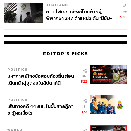
THAILAND
ก.ต. ไฟเขียวบัญชีโยกย้ายผู้
526
พิพากษา 247 ตำแหน่ง ดัน ‘มีชัย-
สรรพวิทย์’ คุมศาลอาญา-แพ่ง ‘วิธู
ร’ นั่งประธานศาลอุทธรณ์
EDITOR'S PICKS
POLITICS
มหากาพย์โกงข้อสอบท้องถิ่น ก่อน
522
เดินหน้าสู่จุดจบในสัปดาห์นี้
POLITICS
เส้นทางคดี 44 สส. ในชั้นศาลฎีกา
172
จะรู้ผลเมื่อไร
WORLD