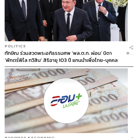
POLITICS
ทักษิณ ร่วมสวดพระอภิธรรมศพ ‘พล.ต.ท. ผ่อน’ บิดา
...
‘พักตร์พิไล ทวีสิน’ สิริอายุ 103 ปี แกนนำเพื่อไทย-บุคคล
หลากวงการร่วมอาลัย
BUSINESS
/
ECONOMIC