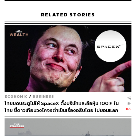
เจ้าหน้าที่ทำเนียบขาวเผยว่าทรัมป์และภริยาเริ่มมี
อาการป่วยอ่อนๆ
RELATED STORIES
แพทย์ประจำตัวทรัมป์รายงานว่าทรัมป์มีอาการเหนื่อย
ล้า แต่ยังมีกำลังใจดี ขณะที่ทั้งเมลาเนียและทรัมป์มี
อาการไอเล็กน้อยและปวดศีรษะ
ทรัมป์ได้รับยาแอนติบอดี้ที่ยังอยู่ระหว่างการทดลอง
ของบริษัท Regeneron พร้อมกินยาเสริมธาตุสังกะสี
และวิตามินดี, ยาลดกรด และยาเมลาโทนิน สำหรับช่วย
ให้นอนหลับ รวมถึงยาแอสไพริน
ทรัมป์ตัดสินใจขึ้นเฮลิคอปเตอร์เดินทางไปโรงพยาบาล
ศูนย์การแพทย์ทหารแห่งชาติวอลเตอร์ รีด ใกล้กรุง
วอชิงตัน ดี.ซี. โดยเจ้าหน้าที่ทำเนียบขาวเผยว่าเขาจะ
อยู่ที่นั่น 2-3 วัน
ECONOMIC
/
BUSINESS
ทรัมป์โพสต์คลิปวิดีโอทางทวิตเตอร์ โดยกล่าวว่า “ผม
ไทยปิดประตูไม่ให้ SpaceX ตั้งบริษัทและถือหุ้น 100% ใน
คิดว่าผมทำได้ดีมาก แต่เราต้องทำให้แน่ใจว่าทุกอย่าง
165
ไทย ชี้ดาวเทียมวงโคจรต่ำเป็นเรื่องอธิปไตย ไม่ยอมแลก
จะออกมาดี”
ในโต๊ะเจรจาการค้า
ที่โรงพยาบาล ทรัมป์ได้รับยาต้านไวรัสเรมเดซิเวียร์