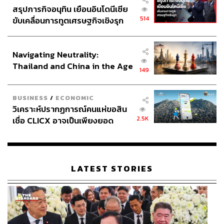
สรุปภารกิจอนุทิน เยือนอินโดนีเซีย
514
ขับเคลื่อนการทูตเศรษฐกิจเชิงรุก
ประกาศหุ้นส่วนยุทธศาสตร์ไทย –
อินโดนีเซีย
Navigating Neutrality:
Thailand and China in the Age
149
of a New Global Order
BUSINESS
/
ECONOMIC
วิเคราะห์ปรากฏการณ์คนแห่ขอสิน
2.5K
เชื่อ CLICX อาจเป็นเพียงยอด
ภูเขาน้ำแข็ง ของปัญหาหนี้ครัว
เรือนไทยที่ถูกซุกไว้
LATEST STORIES