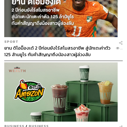
สำหรับประเด็นที่ 1 โครงการบัตรทองทำให้คนไข้ไม่ดูแลตัว
เองหรือไม่ จากงานวิจัยผลของโครงการบัตรทองต่อ
พฤติกรรมเสี่ยงของนักวิจัยต่างชาติและมหาวิทยาลัย
ธรรมศาสตร์โดยใช้แบบจำลองทางคณิตศาสตร์ที่ตีพิมพ์ใน
วารสาร Health Economics, Policy and Law เมื่อปี 2558 พบ
ว่า
SPORT
ยาน ดิโอม็องเด้ 2 ปีก่อนยังไร้สโมสรอาชีพ สู่นักเตะค่าตัว
...
สิทธิ์บัตรทอง
ไม่เพิ่มพฤติกรรมเสี่ยง
(การสูบบุหรี่ การ
125 ล้านยูโร กับคำสัญญาถึงน้องสาวผู้ล่วงลับ
ดื่มเครื่องดื่มแอลกอฮอล์ การดื่มแล้วขับรถ) และ
ไม่ลด
พฤติกรรมการป้องกัน
(การตรวจสุขภาพประจำปี) เมื่อ
เทียบกับสิทธิ์ข้าราชการและประกันสังคม
นอกจากนี้ยังพบว่าสิทธิ์บัตรทองทำให้การตรวจสุขภาพ
ประจำปีเพิ่มขึ้น โดยเฉพาะผู้หญิง ส่วนอัตราการมาโรง
พยาบาลในงานวิจัยนี้สอดคล้องกับรายงานที่กล่าวไปข้างต้น
ว่าอัตราการนอนโรงพยาบาลเพิ่มขึ้นมากกว่า 2% และอัตรา
การมาตรวจแบบผู้ป่วยนอกเพิ่มขึ้น 13%
BUSINESS
/
BUSINESS