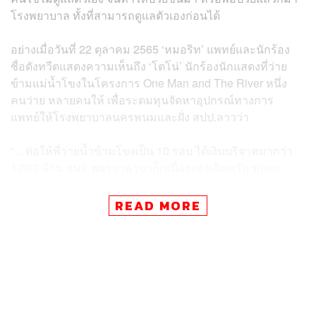
โรงพยาบาล ทั้งที่สามารถดูแลตัวเองก่อนได้
อย่างเมื่อวันที่ 22 ตุลาคม 2565 ‘หมอริท’ แพทย์และนักร้อง
ชื่อดังทวีตแสดงความเห็นถึง ‘โตโน่’ นักร้องนักแสดงที่ว่าย
ข้ามแม่น้ำโขงในโครงการ One Man and The River หนึ่ง
คนว่าย หลายคนให้ เพื่อระดมทุนจัดหาอุปกรณ์ทางการ
แพทย์ให้โรงพยาบาลนครพนมและฝั่ง สปป.ลาวว่า
“…ต่อให้พี่ว่ายน้ำข้ามโขงเป็น 10 รอบ ได้เงินบริจาคมากว่า
1,000 ล้าน หมอ พยาบาล เขาก็เหนื่อยเท่าเดิมครับ ขอยก
ตัวอย่างในฝั่งของหมอนะครับ ระบบสุขภาพของประเทศไทย
คือ ระบบประกันสุขภาพถ้วนหน้า แปลว่าคนไทยจะป่วยยังไง
READ MORE
ก็มีการรักษารองรับ
(ซึ่งจริงๆ ดีกับคนไทยในบางมุมนะ เช่น คนจนมีสิทธิ์เข้าถึง
การรักษา แต่ข้อเสียก็คือ คนไทยไม่ใส่ใจสุขภาพ เกิดปัญหา
เช่น ติดเหล้า ติดบุหรี่ และเกิดปัญหาสุขภาพตามมา ทำให้คน
ต้องมาโรงพยาบาลกันเยอะ) ซึ่งทำให้หมอต้องทำงานหนัก