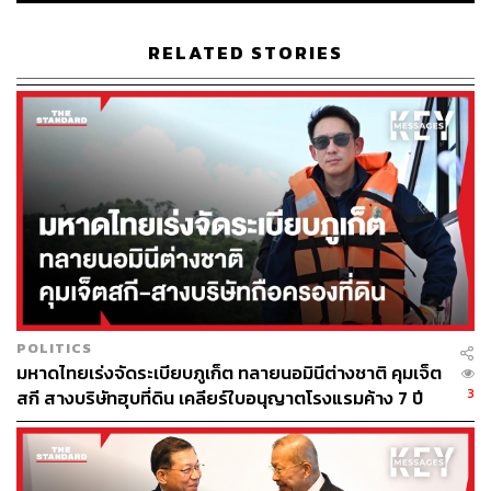
คนไข้ที่อาการไม่มาก แต่มารับการรักษาที่ห้องฉุกเฉิน เช่น
RELATED STORIES
อาการไข้วันแรกๆ อาการหวัด อาการถ่ายเหลวเล็กน้อยที่น่า
จะมาตรวจรักษาในเวลาได้ ถ้าเปรียบเทียบกับโควิดก็จะเป็น
คนไข้สีเขียว แต่มารับการรักษาที่ห้องฉุกเฉิน ซึ่งควรสำรอง
ไว้สำหรับคนไข้สีแดง
คนไข้กลุ่มโรคเรื้อรัง เบาหวาน ความดันโลหิตสูง ไขมันใน
เลือดสูง มาขอรับยาเดิมที่ห้องฉุกเฉินก็มี (เคยคุยกับเพื่อนต่าง
โรงพยาบาลก็เจอเหมือนกัน)
จึงอดคิดไม่ได้ว่าเป็นเพราะนโยบายบัตรทองหรือเปล่าที่ทำให้
คนไข้เข้าถึงการรักษาง่ายขึ้นจนมาใช้บริการไม่เหมาะสม ถ้า
POLITICS
เปรียบการรักษาเป็นสินค้า สินค้าราคาถูกทำให้คนตัดสินใจ
มหาดไทยเร่งจัดระเบียบภูเก็ต ทลายนอมินีต่างชาติ คุมเจ็ต
ซื้อง่ายขึ้น และหากเป็นสินค้าราคาแพง คนจะต้องคิดก่อนซื้อ
3
สกี สางบริษัทฮุบที่ดิน เคลียร์ใบอนุญาตโรงแรมค้าง 7 ปี
ว่าจำเป็นต้องมาโรงพยาบาลหรือไม่
แผนกถัดมาที่มีความคิดนี้เกิดขึ้นบ่อยคือ ‘อายุรกรรม’ เช่น