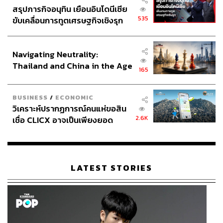
สรุปภารกิจอนุทิน เยือนอินโดนีเซีย
ปัจจุบันมีงานวิจัยอะไรที่พิสูจน์สมมติฐานนี้บ้าง
535
ขับเคลื่อนการทูตเศรษฐกิจเชิงรุก
ประกาศหุ้นส่วนยุทธศาสตร์ไทย –
สมมติฐาน ‘การรักษาฟรี’ ของโครงการบัตรทองต่อ ‘การดูแล
อินโดนีเซีย
ตัวเอง’ ของคนไข้น่าจะแบ่งเป็น 2 ประเด็นย่อย คือ
Navigating Neutrality:
Thailand and China in the Age
ก่อนป่วยหรือก่อนป่วยซ้ำ โครงการบัตรทองทำให้คน
165
of a New Global Order
ไม่ดูแลตัวเองจนป่วยขึ้นมา หรือคนไข้ที่ป่วยแล้วไม่ปรับ
เปลี่ยนพฤติกรรมจนป่วยซ้ำ
BUSINESS
/
ECONOMIC
หลังป่วย โครงการบัตรทองทำให้พอป่วยแล้วก็มาโรง
วิเคราะห์ปรากฏการณ์คนแห่ขอสิน
พยาบาล ทั้งที่สามารถดูแลตัวเองก่อนได้
2.6K
เชื่อ CLICX อาจเป็นเพียงยอด
ภูเขาน้ำแข็ง ของปัญหาหนี้ครัว
เรือนไทยที่ถูกซุกไว้
ถ้ามองเป็นลำดับขั้น คนไข้ในประเด็นแรกก็อาจต่อด้วย
ประเด็นที่ 2 ทำให้ ‘คนไข้ล้นโรงพยาบาล’ และขยายต่อเป็น
LATEST STORIES
‘หมอทำงานหนัก’ และ ‘โรงพยาบาลขาดทุน’ อย่างที่หลายคน
ตั้งข้อสังเกต แต่ในบทความนี้จะยังไม่พูดถึง 2 ประเด็นหลัง
เพราะยังมีปัจจัยฝั่งทรัพยากรบุคคลและการเงินการคลังด้วย
เริ่มจากประเด็นที่ 2 โครงการบัตรทองทำให้คนไข้มาใช้