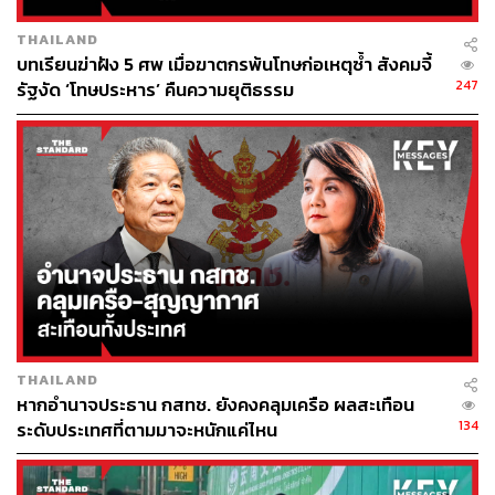
บางคนไม่ปรับเปลี่ยนพฤติกรรม บางคนได้รับยาไปแล้วกินยา
ไม่สม่ำเสมอ หากคนไข้ร่วมจ่ายจะทำให้ตระหนักถึงต้นทุน
THAILAND
บทเรียนฆ่าฝัง 5 ศพ เมื่อฆาตกรพ้นโทษก่อเหตุซ้ำ สังคมจี้
ของการรักษาและหันมาควบคุมตัวเองมากขึ้นหรือไม่
247
รัฐงัด ‘โทษประหาร’ คืนความยุติธรรม
อะไรที่ทำให้ผมเปลี่ยนความคิดต่อเรื่องนี้ใหม่
ผมคิดว่าหมอส่วนหนึ่ง (ไม่ทั้งหมด) น่าจะมีความคิดคล้ายกับ
ที่เขียนมาข้างต้น อ่านแล้วเห็นด้วยหรือไม่เห็นด้วยอย่างไร
บ้างครับ ผมเริ่มทำความเข้าใจเกี่ยวกับบัตรทอง และเปลี่ยน
ความคิดต่อเรื่องนี้ใหม่ตอนทำงานที่แผนก ‘กุมารเวชกรรม’
ซึ่งเป็นช่วงท้ายๆ ของการทำงานในปีแรก
ถึงแม้จะป่วยเป็นโรคที่ป้องกันได้ แต่ด้วยความเป็นเด็ก คนไข้
ไม่สามารถดูแลตัวเองได้เหมือนผู้ใหญ่ จึงไม่ค่อยสมเหตุสม
THAILAND
ผลที่จะเรียกโรคในแผนกนี้ว่า ‘โรคทำตัวเอง’ คนไข้บางคนมี
หากอำนาจประธาน กสทช. ยังคงคลุมเครือ ผลสะเทือน
ความพิการตั้งแต่เกิดหรือเป็นโรคทางพันธุกรรม ซึ่งไม่มีทาง
134
ระดับประเทศที่ตามมาจะหนักแค่ไหน
ที่จะเกิดจากการไม่ปรับเปลี่ยนพฤติกรรมได้