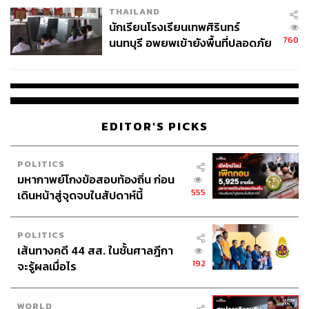
เสียโอกาส’ (Opportunity Cost) ผมได้ยินเรื่องนี้จากเพื่อนที่
THAILAND
จ่ายหนี้-แอบระบุแบรนด์
เป็นนักการเงินคนหนึ่ง เมื่อป่วยแล้ว คนไข้ไปทำงานไม่ได้ ถูก
นักเรียนโรงเรียนเทพศิรินทร์
ตัดเงินค่าจ้าง หรือแม้แต่การมาโรงพยาบาลก็มีค่ารถ ญาติ
760
นนทบุรี อพยพเข้ายังพื้นที่ปลอดภัย
บางคนต้องลางานมาส่ง คนไข้ที่มารักษาก็คงมีความจำเป็น
ชั่วคราว หลังเหตุใช้อาวุธปืนภายใน
ระดับหนึ่ง
โรงเรียนคลี่คลาย
การมาโรงพยาบาลยังขึ้นกับความกังวลของคนไข้ และ
‘ความรอบรู้ด้านสุขภาพ’ (Health literacy) ในการดูแลตัวเอง
EDITOR'S PICKS
ด้วย คือเข้าถึงแหล่งข้อมูล เข้าใจเกี่ยวกับอาการที่เป็น/โรคที่
ป่วย อาจมีผู้ให้ซักถามข้อสงสัย ประเมินและนำมาใช้กับตัว
POLITICS
เองได้ว่าแบบไหนควรสังเกตอาการที่บ้าน หรือต้องไปโรง
มหากาพย์โกงข้อสอบท้องถิ่น ก่อน
พยาบาล
555
เดินหน้าสู่จุดจบในสัปดาห์นี้
‘สุขภาพ’ เป็นเรื่องซับซ้อน ‘ระบบสุขภาพ’ ยิ่งซับซ้อนขึ้นไปอีก
‘บัตรทองทำให้คนไข้ไม่ดูแลตัวเอง’ จึงเป็นสมมติฐานที่อาจ
POLITICS
เส้นทางคดี 44 สส. ในชั้นศาลฎีกา
แคบไป ในทางกลับกันหากให้คนไข้จ่ายค่ารักษาก็ไม่แน่ว่า
192
จะรู้ผลเมื่อไร
คนไข้จะดูแลตัวเองมากขึ้น และอาจเป็นอุปสรรคให้คนไข้ไม่
กล้ามารับการรักษาตั้งแต่เนิ่นๆ จนมีอาการหนักก็ได้
WORLD