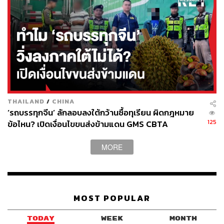
คนไข้อีกกลุ่มเป็นเด็กที่มีปัญหาเรื่องสิทธิ์การรักษา พ่อแม่ที่
เป็นแรงงานต่างชาติต้องจ่ายค่ารักษาของลูกเองทั้งหมด ซึ่ง
ต่อให้ทำงานทั้งเดือนก็คงหาเงินมาจ่ายได้ไม่ครบ โครงการ
บัตรทองจึงลดภาระค่าใช้จ่ายด้านสุขภาพของคนไทยและมี
‘ข้อดี’ ในทางเศรษฐกิจและสังคมโดยรวม
สำหรับผู้ใหญ่ คำว่า ‘โรคทำตัวเอง’ ยังมีคำถามตามมาว่า
ต้องดูแลตัวเองขนาดไหนถึงจะเรียกว่าเหมาะสมแล้ว ถ้าจะให้
คนไข้กลุ่มนี้ร่วมจ่ายค่ารักษาจะวัดระดับการดูแลตัวเอง
THAILAND
/
CHINA
อย่างไร หรือแม้กระทั่งโรคทำตัวเองมีจริงหรือไม่ เพราะ
‘รถบรรทุกจีน’ ลักลอบลงใต้กว้านซื้อทุเรียน ผิดกฎหมาย
พฤติกรรมเป็นเพียงหนึ่งในอีกหลายปัจจัยที่ส่งผลต่อโรค
125
ข้อไหน? เปิดเงื่อนไขขนส่งข้ามแดน GMS CBTA
นักระบาดวิทยามีแนวคิดว่าโรคเกิดจากอิทธิพลของ 3 ปัจจัย
MORE
หลัก (Epidemiological Triad) ได้แก่
ตัวก่อโรค (Agent) เช่น เชื้อโรค อาหารที่มีโทษต่อ
สุขภาพ เหล้า บุหรี่
MOST POPULAR
คน (Host) เช่น พันธุกรรม อายุ อาชีพ พฤติกรรม
สิ่งแวดล้อม (Environment) เช่น ฤดูกาล (อย่างที่ผ่านมา
TODAY
WEEK
MONTH