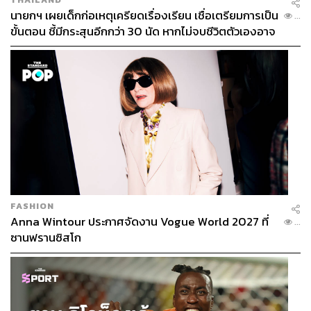
ประกันสุขภาพถ้วนหน้า (สปสช.) ปัจจุบันมีอัตราการใช้
นายกฯ เผยเด็กก่อเหตุเครียดเรื่องเรียน เชื่อเตรียมการเป็น
...
บริการแบบผู้ป่วยนอก 3.437 ครั้ง/คน/ปี และแบบผู้ป่วยใน
ขั้นตอน ชี้มีกระสุนอีกกว่า 30 นัด หากไม่จบชีวิตตัวเองอาจ
0.122 ครั้ง/คน/ปี ทั้งนี้ ค่านี้เป็นค่าเฉลี่ยของผู้มีสิทธิ์ทั้งหมด
สูญเสียเพิ่ม
บางคนอาจไม่ได้มาใช้สิทธิ์ และบางคนก็อาจมาใช้สิทธิ์
มากกว่านี้
ปฏิเสธไม่ได้ว่าโครงการบัตรทองทำให้คนไข้เข้าถึงการ
รักษาได้ง่ายขึ้น แต่ขณะเดียวกันคนไข้ก็ได้รับการรักษาที่
จำเป็นมากขึ้นเช่นกัน โดยจากการสำรวจในปี 2553 พบว่า
ความจำเป็นที่ไม่ได้รับการตอบสนองด้านสุขภาพ (Unmet
health need) ต่ำมากใกล้เคียงกับประเทศที่มีรายได้สูง
(OECD)
FASHION
โดยประชาชนสิทธิ์บัตรทองมีความจำเป็นที่ไม่ได้รับการตอบ
Anna Wintour ประกาศจัดงาน Vogue World 2027 ที่
...
สนองแบบผู้ป่วยนอก และผู้ป่วยในเท่ากับ 1.61% และ 0.45%
ซานฟรานซิสโก
ในขณะที่สิทธิ์ข้าราชการเท่ากับ 0.80% และ 0.26% ตาม
ลำดับ นั่นคือโครงการบัตรทองยังลดช่องว่างระหว่างสิทธิ์
การรักษาในประเทศด้วย