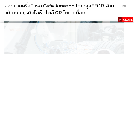
ความจริงแล้วโครงการบัตรทองยังให้ความสำคัญกับการ
ยอดขายครึ่งปีแรก Cafe Amazon โตทะลุสถิติ 117 ล้าน
...
ป้องกันโรคหรือ ‘สร้างนำซ่อม’ โรงพยาบาลและองค์การ
แก้ว หนุนธุรกิจไลฟ์สไตล์ OR โตต่อเนื่อง
ปกครองส่วนท้องถิ่นสามารถของบประมาณจาก สปสช. มา
ดำเนินโครงการส่งเสริมสุขภาพในชุมชนได้ รวมถึงการ
พัฒนาระบบบริการ ‘ปฐมภูมิ’ เพื่อลดความแออัดในโรง
พยาบาลด้วย
กล่าวโดยสรุป
ปัจจุบันยังไม่มีหลักฐานที่ยืนยันว่าโครงการ
บัตรทอง ทำให้คนไข้ ‘ไม่ดูแลตัวเอง’ หมออาจสังเกตว่าคนไข้
ไม่ดูแลตัวเองหรือไม่ปรับเปลี่ยนพฤติกรรม แต่นั่นก็ไม่ใช่ผล
จากการที่เขาใช้สิทธิ์บัตรทอง หรือข้อสังเกตนี้อาจเป็นจริงใน
‘ระดับบุคคล’ แต่ใน ‘ระดับประชากร’ ไม่เป็นเช่นนั้น
BUSINESS
/
ECONOMIC
‘เอกนิติ’ เล็งงัดมาตรการใหม่ ลดภาษีสรรพสามิต หวังดึง
ส่วนโครงการบัตรทองทำให้คนไข้ ‘เข้าถึงบริการ’ มากขึ้น
...
ผู้ผลิต EV มาตั้งโรงงานในไทย
จริง ซึ่งถ้าการบริหารทรัพยากรบุคคลไม่เหมาะสมก็จะทำให้
หมอ (พยาบาล เภสัชฯ ฯลฯ) รู้สึกว่างานหนัก และจะต้องแยก
ว่าเป็นบริการที่ ‘จำเป็น’ หรือ ‘ไม่จำเป็น’ ซึ่งต้องมีนโยบาย
หรือมาตรการลดการเข้าถึงบริการที่ไม่จำเป็นลง