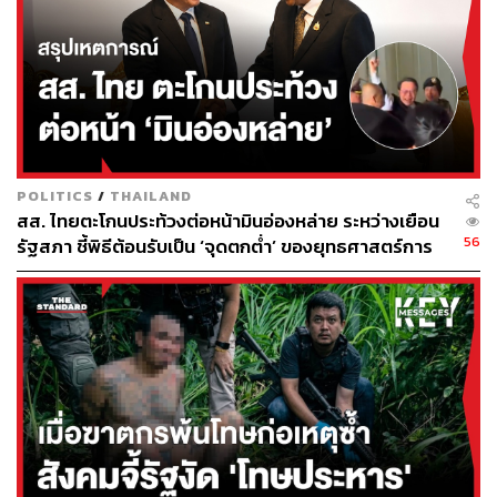
คนไข้โรคถุงลมโป่งพองที่ต้องนอนโรงพยาบาลพ่นยาขยาย
หลอดลมเป็นประจำ แต่ก็เลิกบุหรี่ไม่ได้ คนไข้โรคไตวาย
เรื้อรังหรือโรคหลอดเลือดหัวใจที่เป็นภาวะแทรกซ้อนจาก
การควบคุมโรคเบาหวาน หรือความดันโลหิตไม่ได้
กรณีนี้น่าจะใกล้เคียงกับเรื่อง ‘ภาวะภัยทางศีลธรรม’ (Moral
Hazard) ที่นักเศรษฐศาสตร์มีแนวคิดว่าคนจะมีพฤติกรรม
เสี่ยงมากขึ้นหลังถ่ายโอนความเสี่ยงไปให้ผู้รับประกันแล้ว นั่น
POLITICS
/
THAILAND
คือ คนไข้จะไม่ดูแลตัวเอง ไม่ปรับเปลี่ยนพฤติกรรม เพราะถึง
สส. ไทยตะโกนประท้วงต่อหน้ามินอ่องหล่าย ระหว่างเยือน
ป่วยมาโรงพยาบาลก็ไม่ต้องเสียค่ารักษา
56
รัฐสภา ชี้พิธีต้อนรับเป็น ‘จุดตกต่ำ’ ของยุทธศาสตร์การ
ทูตไทย
สุดท้ายคือแผนก ‘ผู้ป่วยนอก’ สภาพแออัดหรือ ‘คนไข้ล้นโรง
พยาบาล’ ทุกวันทำให้อดคิดเช่นนั้นไม่ได้ บางคนป่วยเป็นโรค
ที่ป้องกันได้ บางคนป่วยเป็นโรคทั่วไปที่น่าจะดูแลตัวเองก่อน
ได้ บางคนขอยาเพิ่มนอกจากอาการที่ทำให้มาโรงพยาบาล
เช่น ยาแก้แพ้ ยานวด ยาหยอดตา
คนไข้กลุ่มโรคเรื้อรังบางคนควบคุมระดับความดันโลหิต
ระดับน้ำตาลหรือไขมันในเลือดไม่ได้ตามเป้าหมาย เพราะ