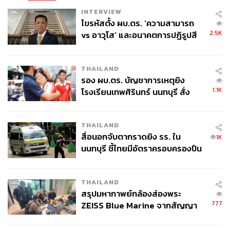
ฝนตกหนักก็จะป่วยเป็นโรคที่เกิดจากน้ำท่วม)
INTERVIEW
ครอบครัว ชุมชน (ยกตัวอย่างโควิด ชุมชนแออัดเสี่ยง
ไขรหัสตั้ง ผบ.ตร. ‘ความสามารถ
ต่อการระบาดมากกว่าชุมชนบ้านจัดสรร) เศรษฐกิจ
2.5K
vs อาวุโส’ และอนาคตการปฏิรูปสี
สังคม
กากี กับ พล.ต.อ. เอก อังสนานนท์
THAILAND
ขณะเดียวกันสิ่งแวดล้อมก็ส่งผลต่อพฤติกรรมของคนด้วย
รอง ผบ.ตร. บัญชาการเหตุยิง
คนไข้บางคนไม่ได้ทำกับข้าวกินเอง คนในครอบครัวเป็นคน
1.1K
โรงเรียนเทพศิรินทร์ นนทบุรี สั่ง
ปรุงหรือต้องซื้อแกงถุงจากร้านค้า ทำให้ไม่สามารถลดหวาน
ค้นหา 2 รอบยืนยันไร้คนติดค้าง พบ
มันเค็มอย่างที่หมอแนะนำ ร้านสะดวกซื้อทำให้เข้าถึงขนม
ศพปู่-ย่าที่บ้านพักผู้ก่อเหตุ
ขบเคี้ยวและน้ำหวานง่ายขึ้นจึงพบภาวะอ้วนมากขึ้น
THAILAND
สื่อนอกจับตากราดยิง รร. ใน
1K
การออกกำลังกายอาจต้องมีชมรมชวนกันไปออกกำลังกาย มี
นนทบุรี ชี้ไทยมีอัตราครอบครองปืน
สถานที่ออกกำลังกายใกล้บ้าน หรือแม้แต่มีทางเท้า ทางปั่น
สูงในระดับต้นของภูมิภาค
จักรยานที่เอื้อให้มีกิจกรรมทางกายในชีวิตประจำวันมากขึ้น
ส่วนการที่เลิกบุหรี่หรือเหล้าไม่ได้อาจเป็นผลมาจากเพื่อนร่วม
THAILAND
สรุปมหากาพย์กล้องส่องพระ
งานหรือวัฒนธรรมย่อยในสังคม
777
ZEISS Blue Marine จากสัญญา
ผลิต 8.3 ล้าน สู่ข้อพิพาท ‘มา
โครงการบัตรทองรักษา ‘ฟรี’ แต่การเจ็บป่วยก็มี ‘ต้นทุนค่า
เวลล์ฯ’ ฟ้อง ‘โทน บางแค’ ผิดนัด