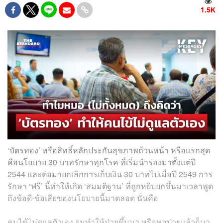
1.5K
‘บัตรทอง’ หรือสิทธิ์หลักประกันสุขภาพถ้วนหน้า หรือแรกสุด
คือนโยบาย 30 บาทรักษาทุกโรค ที่เริ่มนำร่องมาตั้งแต่ปี
2544 และต่อมายกเลิกการเก็บเงิน 30 บาทไปเมื่อปี 2549 การ
รักษา ‘ฟรี’ นี้ทำให้เกิด ‘สมมติฐาน’ ที่ถูกหยิบยกขึ้นมาเวลาพูด
ถึงข้อดี-ข้อเสียของนโยบายนี้มาตลอด นั่นคือ
คนไข้ไม่ดูแลตัวเอง จนทำให้ป่วยขึ้นมา หรือพอป่วยแล้วก็มา