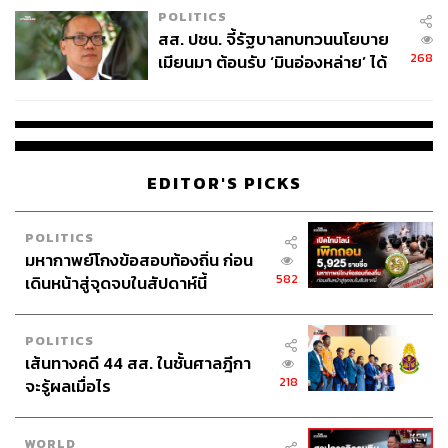
POLITICS
สส. ปชน. จี้รัฐบาลทบทวนนโยบาย
268
เมียนมา ต้อนรับ ‘มินอ่องหล่าย’ ได้
แค่สัญญาว่างเปล่า
EDITOR'S PICKS
POLITICS
มหากาพย์โกงข้อสอบท้องถิ่น ก่อน
582
เดินหน้าสู่จุดจบในสัปดาห์นี้
POLITICS
เส้นทางคดี 44 สส. ในชั้นศาลฎีกา
218
จะรู้ผลเมื่อไร
WORLD