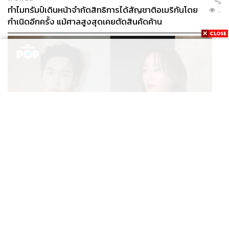
ทำไมทรัมป์เดินหน้าจำกัดสิทธิการได้สัญชาติอเมริกันโดย
...
กำเนิดอีกครั้ง แม้ศาลสูงสุดเคยตัดสินคัดค้าน
ENTERTAINMENT
เก้า นพเก้า และ พาย รินรดา เตรียมร่วมงานกันใน ‘รสกาล
...
Enchanted Taste In Time’