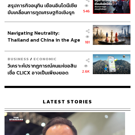
สรุปภารกิจอนุทิน เยือนอินโดนีเซีย
546
ขับเคลื่อนการทูตเศรษฐกิจเชิงรุก
ประกาศหุ้นส่วนยุทธศาสตร์ไทย –
อินโดนีเซีย
Navigating Neutrality:
Thailand and China in the Age
181
of a New Global Order
BUSINESS
/
ECONOMIC
วิเคราะห์ปรากฏการณ์คนแห่ขอสิน
2.6K
เชื่อ CLICX อาจเป็นเพียงยอด
ภูเขาน้ำแข็ง ของปัญหาหนี้ครัว
เรือนไทยที่ถูกซุกไว้
LATEST STORIES