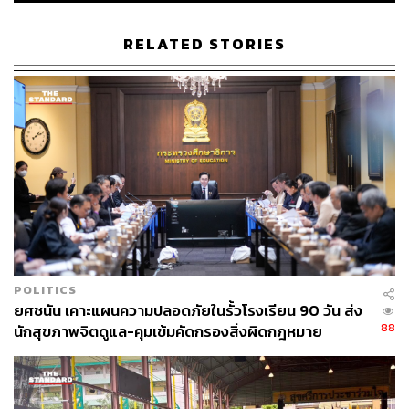
ลดการพูดซ้ำเรื่องเหตุการณ์: หลีกเลี่ยงการพูดถึงราย
ละเอียดของเหตุการณ์รุนแรงซ้ำๆ เพราะอาจกระตุ้น
RELATED STORIES
ความทรงจำและอารมณ์ที่ไม่ดีให้กลับมาอีก
จัดกิจกรรมที่ช่วยฟื้นฟูจิตใจ: ชวนเด็กทำกิจกรรมที่ชื่น
ชอบ ผ่อนคลาย หรือกิจกรรมที่ช่วยให้เด็กรู้สึกว่า
สามารถควบคุมสถานการณ์ต่างๆ ในชีวิตได้ เพื่อฟื้นฟู
สภาพจิตใจให้กลับมาเป็นปกติ
หากพ่อแม่หรือผู้ปกครองสังเกตพบความผิดปกติทางอารมณ์
หรือพฤติกรรมของเด็กที่คงอยู่นาน หรือมีแนวโน้มรุนแรงขึ้น
ควรขอคำปรึกษาจากผู้เชี่ยวชาญโดยเร็วที่สุด โดยสามารถ:
ติดต่อสายด่วนสุขภาพจิต 1323
POLITICS
ปรึกษาแพทย์หรือพยาบาลที่สถานพยาบาลใกล้บ้าน
ยศชนัน เคาะแผนความปลอดภัยในรั้วโรงเรียน 90 วัน ส่ง
88
นักสุขภาพจิตดูแล-คุมเข้มคัดกรองสิ่งผิดกฎหมาย
กรมสุขภาพจิตย้ำว่า จิตใจของเด็กๆ ต้องการคนเข้าใจและ
เคียงข้างเสมอ การให้ความช่วยเหลืออย่างทันท่วงทีจะช่วย
ให้เด็กสามารถผ่านพ้นวิกฤตและกลับมามีสุขภาพจิตที่ดีได้ใน