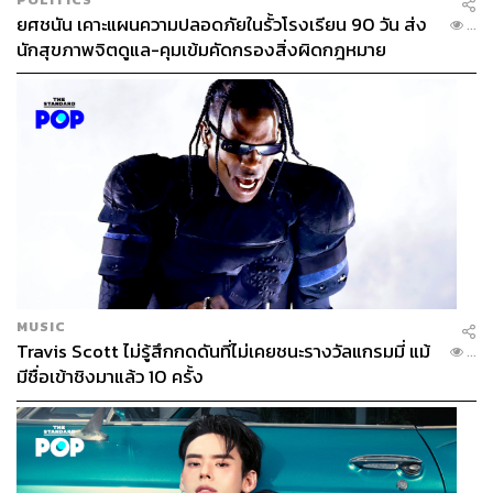
ยศชนัน เคาะแผนความปลอดภัยในรั้วโรงเรียน 90 วัน ส่ง
...
นักสุขภาพจิตดูแล-คุมเข้มคัดกรองสิ่งผิดกฎหมาย
MUSIC
Travis Scott ไม่รู้สึกกดดันที่ไม่เคยชนะรางวัลแกรมมี่ แม้
...
มีชื่อเข้าชิงมาแล้ว 10 ครั้ง