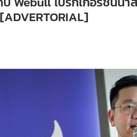
บ Webull โบรกเกอร์ชั้นนำสัญ
ี้ [ADVERTORIAL]