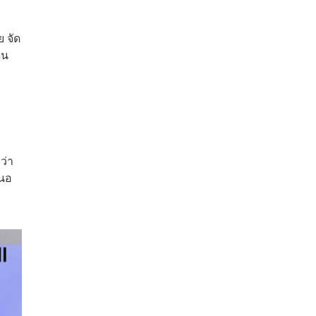
 จัด
ิน
ว่า
สนอ