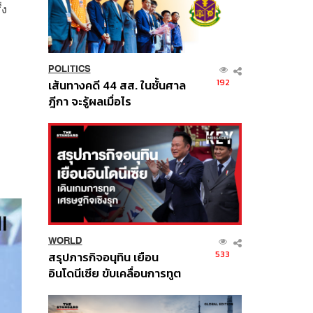
่ง
POLITICS
192
เส้นทางคดี 44 สส. ในชั้นศาล
ฎีกา จะรู้ผลเมื่อไร
WORLD
533
สรุปภารกิจอนุทิน เยือน
อินโดนีเซีย ขับเคลื่อนการทูต
เศรษฐกิจเชิงรุก ประกาศหุ้น
ส่วนยุทธศาสตร์ไทย –