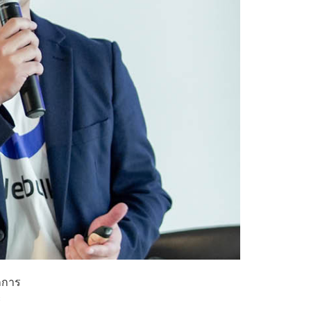
กการ
ะ