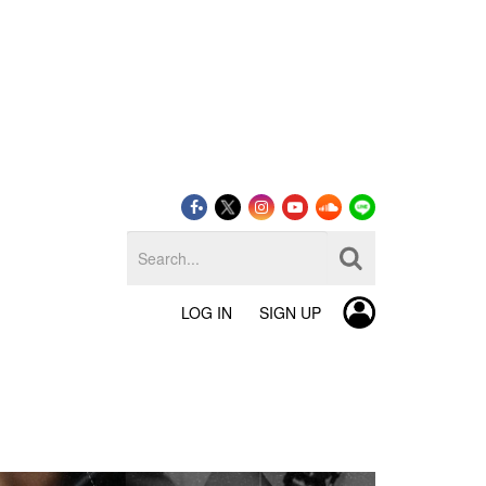
LOG IN
SIGN UP