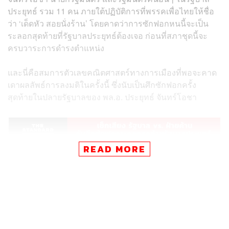
ประยุทธ์ รวม 11 คน ภายใต้ปฏิบัติการที่พรรคเพื่อไทยให้ชื่อ
ว่า ‘เด็ดหัว สอยนั่งร้าน’ โดยคาดว่าการซักฟอกหนนี้จะเป็น
ระลอกสุดท้ายที่รัฐบาลประยุทธ์ต้องเจอ ก่อนที่สภาชุดนี้จะ
ครบวาระการดำรงตำแหน่ง
และนี่คือสมการตัวเลขคณิตศาสตร์ทางการเมืองที่พอจะคาด
เดาผลลัพธ์การลงมติในครั้งนี้ ซึ่งนับเป็นศึกซักฟอกครั้ง
สุดท้ายในปลายรัฐบาลของ พล.อ. ประยุทธ์ จันทร์โอชา
READ MORE