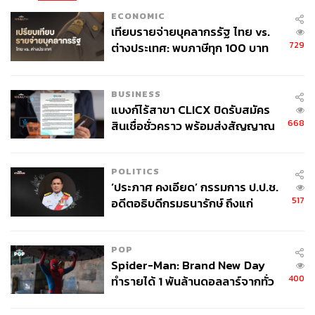
ECONOMIC
เทียบรายจ่ายบุคลากรรัฐ ไทย vs.
729
ต่างประเทศ: พบภาษีทุก 100 บาท
ของคนไทยใช้ไปกับข้าราชการเฉียด
40 บาท
BUSINESS
แบงก์ไร้สาขา CLICX ปิดรับสมัคร
668
สินเชื่อชั่วคราว พร้อมส่งสัญญาณ
เตือนกลุ่มกู้เงินผิดวัตถุประสงค์-ให้
ข้อมูลเท็จ เตรียมดำเนินคดีเด็ดขาด
POLITICS
‘ประภาศ คงเอียด’ กรรมการ ป.ป.ช.
517
อดีตอธิบดีกรมธนารักษ์ ถึงแก่
อนิจกรรม
POP
Spider-Man: Brand New Day
400
ทำรายได้ 1 พันล้านดอลลาร์จากทั่ว
โลกภายใน 6 วัน