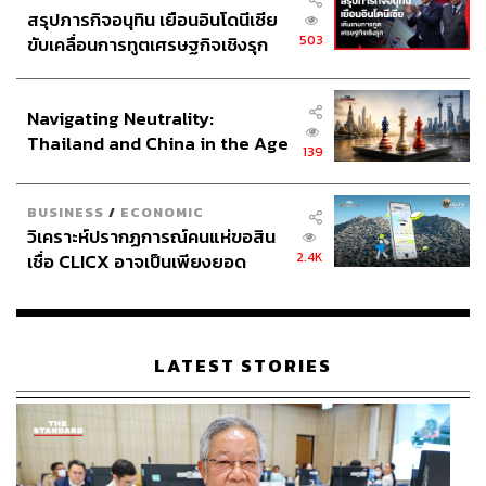
สรุปภารกิจอนุทิน เยือนอินโดนีเซีย
503
ขับเคลื่อนการทูตเศรษฐกิจเชิงรุก
ประกาศหุ้นส่วนยุทธศาสตร์ไทย –
อินโดนีเซีย
Navigating Neutrality:
Thailand and China in the Age
139
of a New Global Order
BUSINESS
/
ECONOMIC
วิเคราะห์ปรากฏการณ์คนแห่ขอสิน
2.4K
เชื่อ CLICX อาจเป็นเพียงยอด
ภูเขาน้ำแข็ง ของปัญหาหนี้ครัว
เรือนไทยที่ถูกซุกไว้
LATEST STORIES