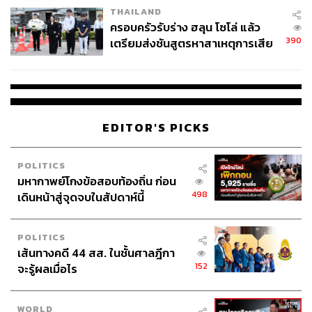
THAILAND
ครอบครัวรับร่าง ฮลุน โซโล่ แล้ว
390
เตรียมส่งชันสูตรหาสาเหตุการเสีย
ชีวิต
EDITOR'S PICKS
POLITICS
มหากาพย์โกงข้อสอบท้องถิ่น ก่อน
498
เดินหน้าสู่จุดจบในสัปดาห์นี้
POLITICS
เส้นทางคดี 44 สส. ในชั้นศาลฎีกา
152
จะรู้ผลเมื่อไร
WORLD