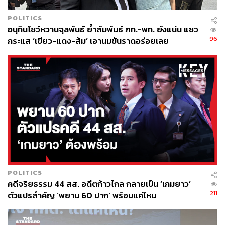
POLITICS
อนุทินโชว์หวานจุลพันธ์ ย้ำสัมพันธ์ ภท.-พท. ยังแน่น แซว
96
กระแส ‘เขียว-แดง-ส้ม’ เอานมข้นราดอร่อยเลย
POLITICS
คดีจริยธรรม 44 สส. อดีตก้าวไกล กลายเป็น ‘เกมยาว’
211
ตัวแปรสำคัญ ‘พยาน 60 ปาก’ พร้อมแค่ไหน