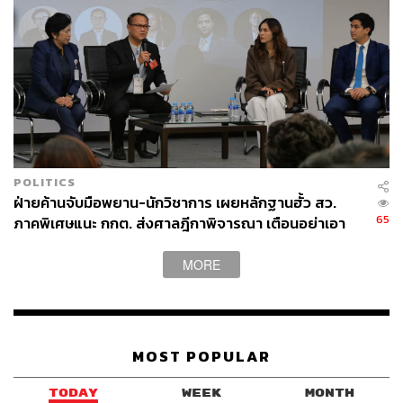
POLITICS
ฝ่ายค้านจับมือพยาน-นักวิชาการ เผยหลักฐานฮั้ว สว.
65
ภาคพิเศษแนะ กกต. ส่งศาลฎีกาพิจารณา เตือนอย่าเอา
ตัวเป็นตู้รับกระสุนแทน
MORE
MOST POPULAR
TODAY
WEEK
MONTH