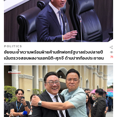
POLITICS
ชัยชนะย้ำความพร้อมฝ่ายค้านซักฟอกรัฐบาลช่วงปลายปี
71
เน้นตรวจสอบผลงานเอกนิติ-ศุภจี ด้านปากท้องประชาชน