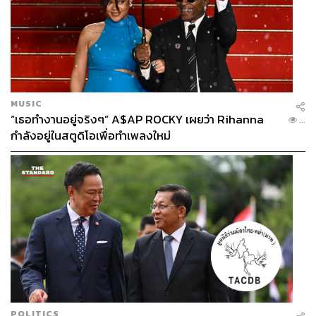
MUSIC
“เธอทำงานอยู่จริงๆ” A$AP ROCKY เผยว่า Rihanna
...
กำลังอยู่ในสตูดิโอเพื่อทำเพลงใหม่
POLITICS