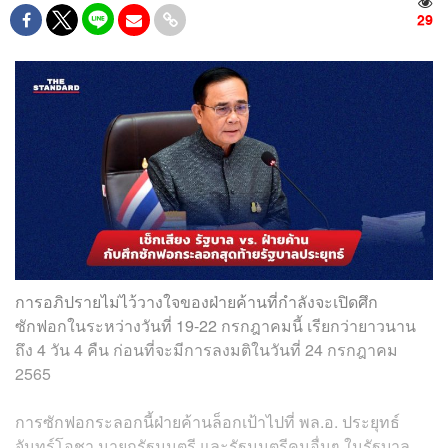
29
การอภิปรายไม่ไว้วางใจของฝ่ายค้านที่กำลังจะเปิดศึก
ซักฟอกในระหว่างวันที่ 19-22 กรกฎาคมนี้ เรียกว่ายาวนาน
ถึง 4 วัน 4 คืน ก่อนที่จะมีการลงมติในวันที่ 24 กรกฎาคม
2565
การซักฟอกระลอกนี้ฝ่ายค้านล็อกเป้าไปที่ พล.อ. ประยุทธ์
จันทร์โอชา นายกรัฐมนตรี และรัฐมนตรีคนอื่นๆ ในรัฐบาล