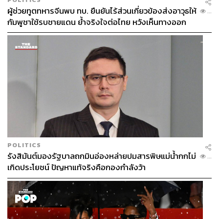
ผู้ช่วยทูตทหารจีนพบ ทบ. ยืนยันไร้ส่วนเกี่ยวข้องส่งอาวุธให้
...
กัมพูชาใช้รบชายแดน ย้ำจริงใจต่อไทย หวังเห็นทางออก
สันติวิธี
POLITICS
รังสิมันต์มองรัฐบาลถกมินอ่องหล่ายปมสารพิษแม่น้ำกกไม่
...
เกิดประโยชน์ ปัญหาแท้จริงคือกองกำลังว้า