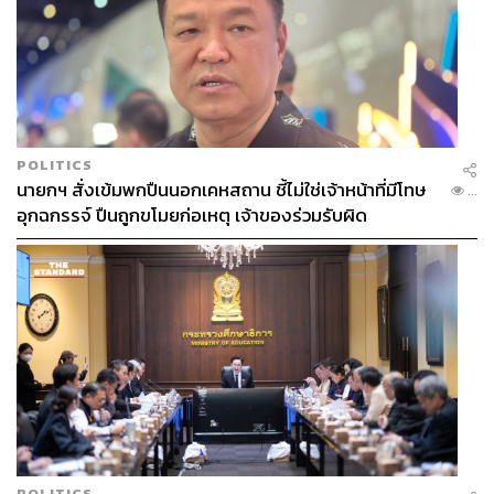
POLITICS
นายกฯ สั่งเข้มพกปืนนอกเคหสถาน ชี้ไม่ใช่เจ้าหน้าที่มีโทษ
...
อุกฉกรรจ์ ปืนถูกขโมยก่อเหตุ เจ้าของร่วมรับผิด
POLITICS