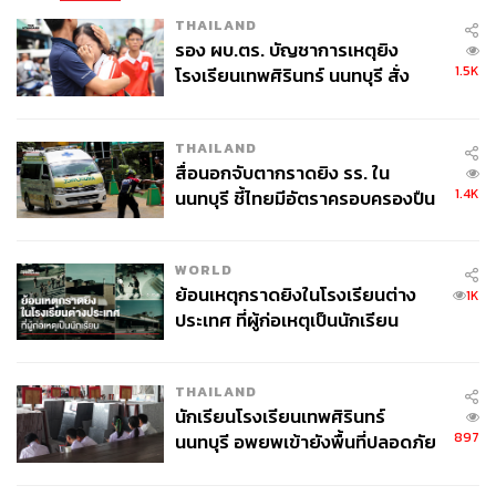
THAILAND
รอง ผบ.ตร. บัญชาการเหตุยิง
1.5K
โรงเรียนเทพศิรินทร์ นนทบุรี สั่ง
ค้นหา 2 รอบยืนยันไร้คนติดค้าง พบ
ศพปู่-ย่าที่บ้านพักผู้ก่อเหตุ
THAILAND
สื่อนอกจับตากราดยิง รร. ใน
1.4K
นนทบุรี ชี้ไทยมีอัตราครอบครองปืน
สูงในระดับต้นของภูมิภาค
WORLD
ย้อนเหตุกราดยิงในโรงเรียนต่าง
1K
ประเทศ ที่ผู้ก่อเหตุเป็นนักเรียน
THAILAND
นักเรียนโรงเรียนเทพศิรินทร์
897
นนทบุรี อพยพเข้ายังพื้นที่ปลอดภัย
ชั่วคราว หลังเหตุใช้อาวุธปืนภายใน
โรงเรียนคลี่คลาย