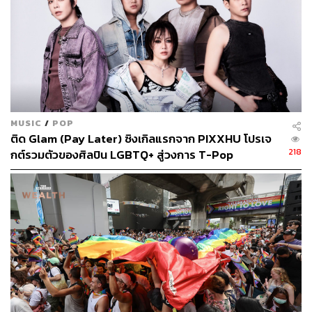
MUSIC
/
POP
ติด Glam (Pay Later) ซิงเกิลแรกจาก PIXXHU โปรเจ
218
กต์รวมตัวของศิลปิน LGBTQ+ สู่วงการ T-Pop