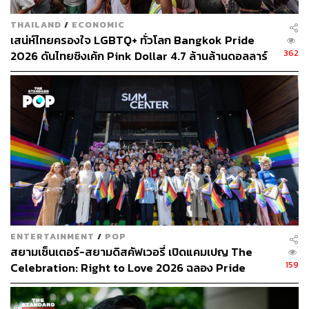
THAILAND
/
ECONOMIC
เสน่ห์ไทยครองใจ LGBTQ+ ทั่วโลก Bangkok Pride
362
2026 ดันไทยชิงเค้ก Pink Dollar 4.7 ล้านล้านดอลลาร์
TAGS:
LGBTQIA+
ผู้พิการทางสายตา
สมรสเท่าเทียม
กฎหมายสมรสเท่าเทียม
การจดทะเบียนสมรสเท่าเทียม
271
ABOUT THE AUTHOR
THE STANDARD TEAM
ENTERTAINMENT
/
POP
กองบรรณาธิการ THE STANDARD
สยามเซ็นเตอร์-สยามดิสคัฟเวอรี่ เปิดแคมเปญ The
159
Celebration: Right to Love 2026 ฉลอง Pride
ABOUT THE PHOTOGRAPHER
Month ใจกลางสยาม [PR News]
ฐานิส สุดโต