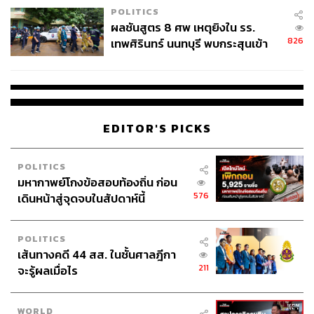
POLITICS
ผลชันสูตร 8 ศพ เหตุยิงใน รร.
826
เทพศิรินทร์ นนทบุรี พบกระสุนเข้า
จุดสำคัญ ‘ศีรษะ-หน้าอก’ ครูถูกยิง
4 นัด จากระยะไกล
EDITOR'S PICKS
POLITICS
มหากาพย์โกงข้อสอบท้องถิ่น ก่อน
576
เดินหน้าสู่จุดจบในสัปดาห์นี้
POLITICS
เส้นทางคดี 44 สส. ในชั้นศาลฎีกา
211
จะรู้ผลเมื่อไร
WORLD