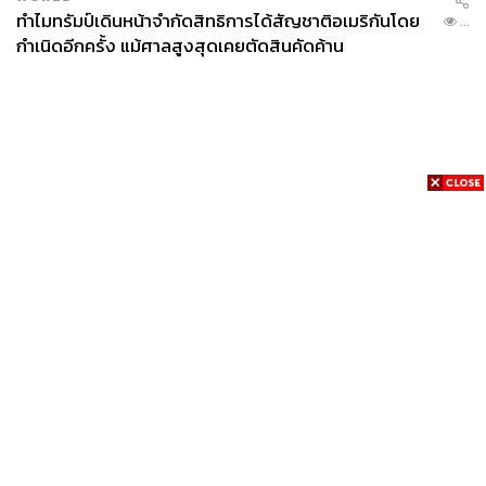
ทำไมทรัมป์เดินหน้าจำกัดสิทธิการได้สัญชาติอเมริกันโดย
...
กำเนิดอีกครั้ง แม้ศาลสูงสุดเคยตัดสินคัดค้าน
News
Wealth
Pop
Podcast
Video
Now
Opinion
Careers
Events
Privacy
About
Contact
Policy
FOR
ADVERTISING
MEMBERSHIP