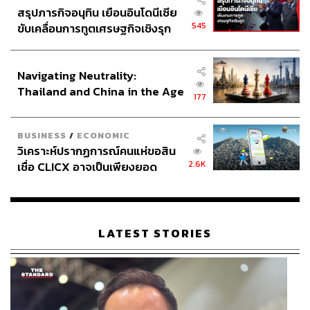
สรุปภารกิจอนุทิน เยือนอินโดนีเซีย
545
ขับเคลื่อนการทูตเศรษฐกิจเชิงรุก
ประกาศหุ้นส่วนยุทธศาสตร์ไทย –
อินโดนีเซีย
Navigating Neutrality:
Thailand and China in the Age
177
of a New Global Order
BUSINESS
/
ECONOMIC
วิเคราะห์ปรากฏการณ์คนแห่ขอสิน
2.6K
เชื่อ CLICX อาจเป็นเพียงยอด
ภูเขาน้ำแข็ง ของปัญหาหนี้ครัว
เรือนไทยที่ถูกซุกไว้
LATEST STORIES