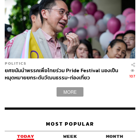
บรรณาธิการภาพ ประจำสำนักข่าว THE
STANDARD
ABOUT THE PHOTOGRAPHER
ณาฌารัฐ ภักดีอาสา
ช่างภาพข่าว ประจำสำนักข่าว THE
STANDARD
POLITICS
ยศชนันนำพรรคเพื่อไทยร่วม Pride Festival มองเป็น
107
หมุดหมายยกระดับวัฒนธรรม-ท่องเที่ยว
MORE
MOST POPULAR
TODAY
WEEK
MONTH