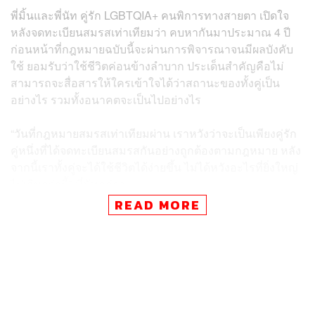
พี่มิ้นและพี่นัท คู่รัก LGBTQIA+ คนพิการทางสายตา เปิดใจ
หลังจดทะเบียนสมรสเท่าเทียมว่า คบหากันมาประมาณ 4 ปี
ก่อนหน้าที่กฎหมายฉบับนี้จะผ่านการพิจารณาจนมีผลบังคับ
ใช้ ยอมรับว่าใช้ชีวิตค่อนข้างลำบาก ประเด็นสำคัญคือไม่
สามารถจะสื่อสารให้ใครเข้าใจได้ว่าสถานะของทั้งคู่เป็น
อย่างไร รวมทั้งอนาคตจะเป็นไปอย่างไร
“วันที่กฎหมายสมรสเท่าเทียมผ่าน เราหวังว่าจะเป็นเพียงคู่รัก
คู่หนึ่งที่ได้จดทะเบียนสมรสกันอย่างถูกต้องตามกฎหมาย หลัง
จากนี้เราทั้งคู่จะได้ใช้ชีวิตได้ง่ายขึ้น ไม่ได้หวังอะไรที่ยิ่งใหญ่
ไปเกินกว่านี้” พี่นัทกล่าว
READ MORE
พี่นัทระบุต่อว่า หลังจากนี้คาดหวังว่ากฎหมายที่เริ่มบังคับใช้
จะทำให้คู่ของตัวเองและผู้ที่มีความหลากหลายทางเพศใช้
ชีวิตคู่ได้ดีขึ้น เรื่องทางการจะได้เป็นไปอย่างถูกต้องตาม
กฎหมาย เมื่อถึงเวลาที่มีปัญหาใดๆ ก็ตาม คู่รักจะได้ช่วย
เหลือกันอย่างทันเวลา