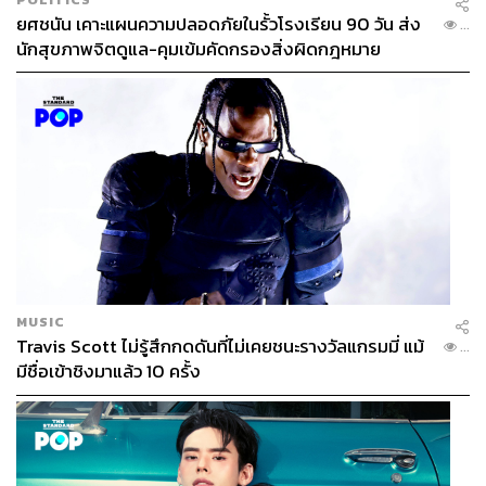
ยศชนัน เคาะแผนความปลอดภัยในรั้วโรงเรียน 90 วัน ส่ง
...
นักสุขภาพจิตดูแล-คุมเข้มคัดกรองสิ่งผิดกฎหมาย
MUSIC
Travis Scott ไม่รู้สึกกดดันที่ไม่เคยชนะรางวัลแกรมมี่ แม้
...
มีชื่อเข้าชิงมาแล้ว 10 ครั้ง