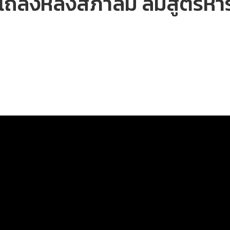
์แถลงหลังสภาล่ม ล้มสูตรหา