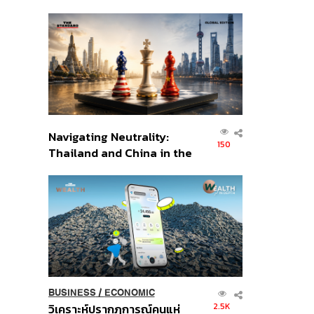
เศรษฐกิจเชิงรุก ประกาศหุ้น
ส่วนยุทธศาสตร์ไทย –
อินโดนีเซีย
Navigating Neutrality:
150
Thailand and China in the
Age of a New Global
Order
BUSINESS
/
ECONOMIC
2.5K
วิเคราะห์ปรากฏการณ์คนแห่