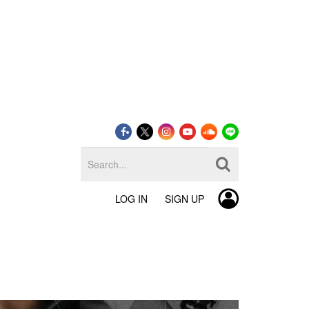
LOG IN
SIGN UP