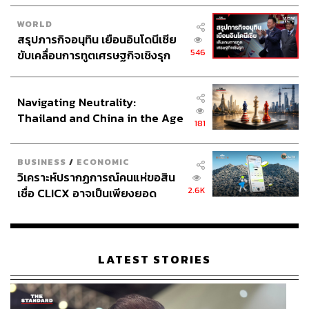
WORLD
เขาเป็นซีอีโอที่มีภาพลักษณ์ ‘แข็งแกร่ง’ มากที่สุดคนหนึ่ง
สรุปภารกิจอนุทิน เยือนอินโดนีเซีย
ภาพที่สื่อส่วนใหญ่นำเสนอเกี่ยวกับเขานั้น ฉายแววถึง
546
ขับเคลื่อนการทูตเศรษฐกิจเชิงรุก
ความเป็นผู้นำที่แข็งแกร่ง มีวุฒิภาวะความเป็นผู้นำ และดู
ประกาศหุ้นส่วนยุทธศาสตร์ไทย –
เหมือนว่าตัวเขาก็พยายามสะท้อนมันออกมาผ่านจุดยืน ความ
อินโดนีเซีย
คิด และคำพูดต่อหน้าผู้อื่น
Navigating Neutrality:
วันที่ 30 สิงหาคม เขาได้พบปะกับเหล่าพนักงาน Uber ที่มา
Thailand and China in the Age
181
รวมตัวกันในงานประชุม All-Hands ของบริษัทเป็นครั้งแรก
of a New Global Order
และค่อนข้างน่าประทับใจ
“ผมจะไม่โกหกพวกคุณ”
BUSINESS
/
ECONOMIC
วิเคราะห์ปรากฏการณ์คนแห่ขอสิน
“ผมเป็นนักสู้ ผมเอาด้วยหมด ผมจะทุ่มเทกำลังทั้งหมดที่มี
2.6K
เชื่อ CLICX อาจเป็นเพียงยอด
เพื่อต่อสู้” เขากล่าว
ภูเขาน้ำแข็ง ของปัญหาหนี้ครัว
ดารา คอสราวชาฮี
ก็ยังยอมรับว่าเขาหวั่นเกรงกับการรับ
เรือนไทยที่ถูกซุกไว้
ตำแหน่งนี้ไม่น้อย สิ่งที่เขาทำคือ ประกาศจุดยืนของตัวเอง
ชัดเจน แสดงความจริงใจ และสร้างความเชื่อมั่นให้กับ
LATEST STORIES
พนักงานในองค์กร ซึ่งล้วนเผชิญกับภาวะวิกฤตมาทั้งนั้น
เว็บไซต์ Recode ยังรายงานเพิ่มเติมอีกว่าการประชุมวันนั้น
ไม่มีมุกเหยียดเพศหลุดออกมาจากปากของเขาเลยแม้แต่คำ