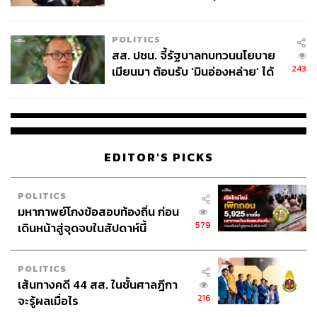
ทำมัน เพราะว่าพวกเราเชื่อในตัวคุณ”
ไทยพลัส’ เฟส 2 รอประเมินความ
“มันกระทบใจผมมาก” เขากล่าว “ผมมัวแต่บอกคนอื่นว่า
เหมาะสม
POLITICS
ต้องทำอะไร แต่ไม่ได้ทำให้พวกเขาเห็นทิศทางที่เราควรจะ
สส. ปชน. จี้รัฐบาลทบทวนนโยบาย
ไปกัน ผมจำเป็นต้องปักธง” คอสราวชาฮี ยอมรับว่าเขาไม่ใช่
243
เมียนมา ต้อนรับ ‘มินอ่องหล่าย’ ได้
ซีอีโอที่ดีนักในช่วงปีแรกของการทำงานที่นั่น แต่ความเห็น
แค่สัญญาว่างเปล่า
ของวิศวกรคนนั้นก็เปลี่ยนแนวคิดเกี่ยวกับบทบาทหน้าที่ของซี
อีโอไปโดยสิ้นเชิง
เว็บข่าวหลายสำนักตั้งข้อสังเกตว่าจากประสบการณ์การ
ทำงานของคอสราวชาฮีที่เคยรับมือปัญหาใหญ่ๆ มาแล้ว โดย
EDITOR'S PICKS
เฉพาะกระแสตอบโต้ตอนเข้าซื้อกิจการ Expedia บวกกับ
ความมุ่งมั่นในฐานะผู้นำของเขา น่าจะส่งผลดีต่ออนาคตของ
Uber อยู่ไม่น้อย
POLITICS
“เราประกาศซื้อ Expedia และก่อนปิดดีล ก็มีกระแสโจมตี
มหากาพย์โกงข้อสอบท้องถิ่น ก่อน
579
เดินหน้าสู่จุดจบในสัปดาห์นี้
เกิดขึ้น ตอนนั้นเรามีโอกาสที่จะถอนตัว แต่แบร์รี (
Barry
Diller-ประธานบริษัทและผู้บริหารอาวุโสของ USA
Networks/IAC
) บอกว่า ‘ยังไงคนเราก็จะต้องหาที่อยู่ หาที่
POLITICS
เที่ยว’ เราจึงเดินหน้าต่อ” (โควตจาก
Bloomberg
)
เส้นทางคดี 44 สส. ในชั้นศาลฎีกา
216
จะรู้ผลเมื่อไร
https://www.youtube.com/watch?v=AsiiqlodKvU