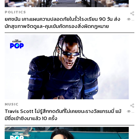
POLITICS
ยศชนัน เคาะแผนความปลอดภัยในรั้วโรงเรียน 90 วัน ส่ง
...
นักสุขภาพจิตดูแล-คุมเข้มคัดกรองสิ่งผิดกฎหมาย
Photo: SCOTT OLSON/AFP
MUSIC
Travis Scott ไม่รู้สึกกดดันที่ไม่เคยชนะรางวัลแกรมมี่ แม้
เขาเป็นซีอีโอที่มีความรู้เชิงเทคนิคและทันโลก
...
มีชื่อเข้าชิงมาแล้ว 10 ครั้ง
ถึง
คอสราวชาฮี จะมีภาพลักษณ์ของนักธุรกิจผู้บริหารที่ดู
น่าเกรงขาม แต่เขาก็
มีดีกรีระดับปริญญาตรีวิศวะ และทันเท
รนด์เทคโนโลยีพอสมควร ย้อนกลับไปบทสัมภาษณ์ของ
เขา