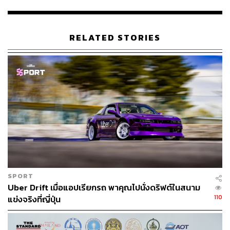
เขาจะเข้ามากอบกู้บริษัทจากภาวะวิกฤตอย่างไร เป็นโจทย์
ใหญ่ที่คอสราวชาฮี (รวมทั้งคณะผู้บริหารและผู้ถือหุ้น)
ต้องหาคำตอบ แต่เหล่านี้คือข้อมูลที่เราลองรวบรวมและสรุป
RELATED STORIES
มาฝากให้ทุกคนได้รู้จักกับซีอีโอคนนี้กันมากขึ้น
SPORT
Uber Drift เมื่อแอปเรียกรถ พาคุณไปนั่งดริฟต์ในสนาม
110
แข่งจริงที่ญี่ปุ่น