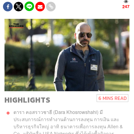
247
HIGHLIGHTS
6 MINS READ
ดารา คอสราวชาฮี (
Dara
Khosrowshahi)
มี
ประสบการณ์การทำงานด้านการลงทุน การเงิน และ
บริหารธุรกิจใหญ่ อาทิ
ธนาคารเพื่อการลงทุน Allen &
Co., บริษัทสื่อ USA Networks ซึ่งได้เข้าซื้อกิจการ