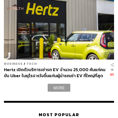
สะท้อนให้เห็นว่าเขาเข้าใจจุดแข็ง-จุดด้อยของธุรกิจตัวเอง
อุปสรรค
ดี ประสบการณ์การบริหารธุรกิจท่องเที่ยวมาหลายสิบปีทำให้
เขาเห็นการเปลี่ยนแปลงของอุตสาหกรรมนี้ที่ขยายพรมแดน
จากออฟไลน์มาสู่ออนไลน์มากขึ้น เช่น การจองตั๋วเครื่องบิน
ที่พัก เพราะทำได้ง่าย สะดวกรวดเร็ว แทนที่จะเร่งพัฒนาให้
ทันคนอื่น ก็คว้าโอกาสจากการลงทุนในกลุ่มธุรกิจการท่อง
เที่ยวรายอื่นในตลาด มาแตกไลน์ธุรกิจ เสริมศักยภาพที่ขาด
หาย และพัฒนาบริการที่มีอยู่ให้ดียิ่งขึ้น
เว็บไซต์ Economist วิเคราะห์ว่าความเชี่ยวชาญด้านการ
เงิน-การลงทุนของ คอสราวชาฮี น่าจะเป็นประโยชน์ในยามที่
BUSINESS
/
TECH
Uber จะต้องประกาศรายได้ต่อสาธารณชน ซึ่งเขาก็ได้ตั้งเป้า
Hertz เปิดตัวบริการเช่ารถ EV จำนวน 25,000 คันแก่คน
ตั้งแต่วันที่พบปะกับพนักงาน Uber เป็นครั้งแรกว่า จะขายหุ้น
85
ขับ Uber ในยุโรป หวังขึ้นแท่นผู้นำรถเช่า EV ที่ใหญ่ที่สุด
IPO เข้าตลาดหลักทรัพย์ในอีก 18-36 เดือนข้างหน้า
ในโลก
MORE
MOST POPULAR