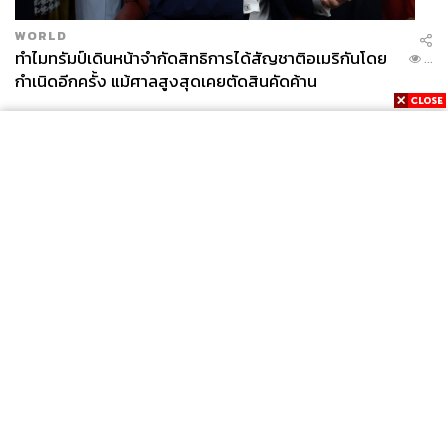
WORLD
ทำไมทรัมป์เดินหน้าจำกัดสิทธิการได้สัญชาติอเมริกันโดย
...
กำเนิดอีกครั้ง แม้ศาลสูงสุดเคยตัดสินคัดค้าน
แม้ว่าจะเจนจัดบนสนามธุรกิจท่องเที่ยว แต่ก็ยังมีโจทย์ที่ยิ่ง
ใหญ่และท้าทายกว่านั้นรอเขาอยู่ที่ Uber
เช่น การพัฒนา
News
Wealth
Pop
เทคโนโลยีรถยนต์ไร้คนขับ ที่ใช้เทคโนโลยีซับซ้อนและมี
Podcast
Video
Now
ปัญหาคดีฟ้องร้องอยู่ในขณะนี้ การผลักดันความร่วมมือทาง
Opinion
Careers
Events
กฎหมายท้องถิ่นเกี่ยวกับบริการ Ride Sharing รวมทั้งปัญหา
Privacy
About
Contact
วัฒนธรรมองค์กร คดีฟ้องร้องการติดสินบน และผลประกอบ
Policy
FOR
การที่ขาดทุนต่อเนื่อง
ADVERTISING
ขึ้นอยู่กับว่าซีอีโอคนใหม่ผู้นี้จะเดินหน้าแก้ไขปัญหาแต่ละ
ข้อต่อไปอย่างไร
MEMBERSHIP