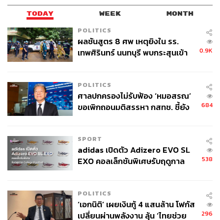
TODAY
WEEK
MONTH
POLITICS
ผลชันสูตร 8 ศพ เหตุยิงใน รร.
0.9K
เทพศิรินทร์ นนทบุรี พบกระสุนเข้า
จุดสำคัญ ‘ศีรษะ-หน้าอก’ ครูถูกยิง
4 นัด จากระยะไกล
POLITICS
ศาลปกครองไม่รับฟ้อง ‘หมอสรณ’
มุ่งมั่น จริงใจ และกล้ายอมรับ
684
ขอเพิกถอนมติสรรหา กสทช. ชี้ยัง
เว็บไซต์นิตยสาร
ฟอร์บส์
เล่าถึงด้านความเป็นผู้นำของ
ไม่ใช่ผู้เดือดร้อนเสียหาย
คอสราวชาฮี ที่เข้มแข็ง มีวิสัยทัศน์ชัดเจน และเป็นหัวหน้าที่
กล้ายอมรับผิดอย่างตรงไปตรงมา โดยหยิบยกตัวอย่างจาก
SPORT
คลิปที่เขาได้ให้สัมภาษณ์ตอนปี 2013 หลังได้รับรางวัล
adidas เปิดตัว Adizero EVO SL
Entrepreneur Of The Year® Pacific Northwest Award จาก
538
EXO คอลเล็กชันพิเศษรับฤดูกาล
บริษัท Ernst & Young Technology
College Football
คอสราวชาฮี กล่าวว่าช่วง 18 เดือนแรกที่เขาเริ่มทำงาน
เป็นซีอีโอที่ Expedia ใหม่ๆ วิศวกรหนุ่มคนหนึ่งเข้ามาคุยกับ
POLITICS
เขาว่า “ดารา คุณกำลังบอกสิ่งที่เราต้องทำ แต่ไม่ได้บอกเลย
‘เอกนิติ’ เผยเงินกู้ 4 แสนล้าน โฟกัส
ว่าเรากำลังจะไปทางไหนกัน ถ้าหากคุณบอกทางเรา เราก็จะ
296
เปลี่ยนผ่านพลังงาน ลุ้น ‘ไทยช่วย