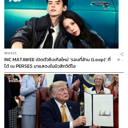
กับ CNBC เขารู้ดีว่าธุรกิจท่องเที่ยวออนไลน์จะต้องตอบโจทย์
ความต้องการเฉพาะของลูกค้าให้ตรงจุดที่สุด โดยนำพลัง
ของเทคโนโลยีเข้ามาใช้ เช่น
– Mobile: รองรับการใช้งานบนมือถือที่สามารถระบุข้อมูล
โลเคชันของลูกค้า
– Messaging: เพิ่มประสิทธิภาพช่องทางการสื่อสารกับ
ลูกค้าด้วยระบบอัตโนมัติ/Chatbot เพื่อตอบคำถามลูกค้าได้
ทันที และเก็บบันทึกข้อมูลของลูกค้า
MUSIC
– Machine Learning: มอบประสบการณ์ด้านการท่องเที่ยว
INC MATAWEE เปิดตัวซิงเกิลใหม่ ‘รอบที่ล้าน (Loop)’ ที่
...
ที่สมบูรณ์แบบให้กับลูกค้า และยกระดับบริการให้ดียิ่งขึ้นทุกๆ
ได้ เน PERSES มาแสดงในมิวสิกวิดีโอ
ปี
เขายังจับมือกับ Amazon ทดลองพัฒนาการใช้บริการของ
Expedia กับลำโพงระบบปัญญาประดิษฐ์ Alexa ที่สามารถ
ออกคำสั่งจองเที่ยวบินได้อีกด้วย