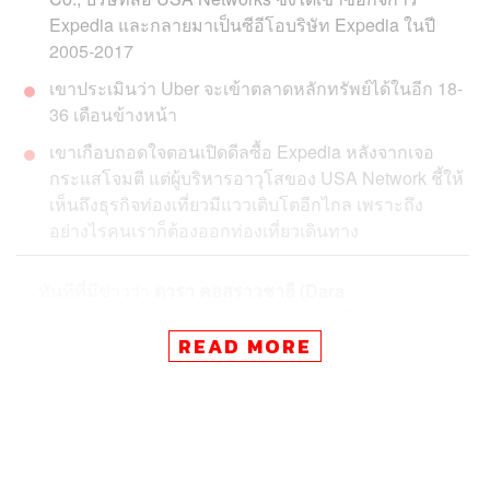
Expedia และกลายมาเป็นซีอีโอบริษัท Expedia ในปี
2005-2017
เขาประเมินว่า Uber จะเข้าตลาดหลักทรัพย์ได้ในอีก 18-
36 เดือนข้างหน้า
เขาเกือบถอดใจตอนเปิดดีลซื้อ Expedia หลังจากเจอ
กระแสโจมตี แต่ผู้บริหารอาวุโสของ USA Network ชี้ให้
เห็นถึงธุรกิจท่องเที่ยวมีแววเติบโตอีกไกล เพราะถึง
อย่างไรคนเราก็ต้องออกท่องเที่ยวเดินทาง
ทันทีที่มีข่าวว่า
ดารา คอสราวชาฮี
(Dara
Khosrowshahi)
ได้รับเลือกให้เป็นซีอีโอคนใหม่ของ Uber
อย่างไม่เป็นทางการ ชื่อของเขาก็ปรากฏบนหน้าสื่ออย่าง
READ MORE
รวดเร็ว ไม่ว่าจะเป็นประวัติการทำงานตำแหน่งซีอีโอ
Expedia บริษัทที่ให้บริการด้านการท่องเที่ยวออนไลน์ ภาพ
ลักษณ์ที่ฉายความเป็นผู้นำ หรือแม้แต่ประเด็นที่ว่าเขาเป็น
ชาวอิหร่าน-อเมริกัน ลี้ภัยมาอยู่ในสหรัฐอเมริกา พร้อมกับ
ครอบครัว ก็เป็นที่กล่าวถึงวงกว้าง