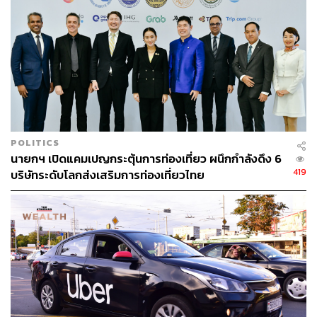
POLITICS
นายกฯ เปิดแคมเปญกระตุ้นการท่องเที่ยว ผนึกกำลังดึง 6
Photo: SCOTT OLSON/AFP
419
บริษัทระดับโลกส่งเสริมการท่องเที่ยวไทย
จากบัณฑิตวิศวกรรมศาสตร์ มหาวิทยาลัยบราวน์ สู่ผู้บริหารที่
เจนสนามธุรกิจการลงทุน
ดารา คอสราวชาฮี เดินทางมาอเมริกากับพ่อแม่ในปี 1979
ก่อนเกิดการปฏิวัติอิหร่าน ตอนอายุ 9 ปี เขาจบการศึกษา
ระดับปริญญาตรี คณะวิศวกรรมศาสตร์ มหาวิทยาลัยบราวน์
เคยทำงานเป็นนักวิเคราะห์ที่ธนาคารเพื่อการลงทุน Allen &
Co. เคยเป็นผู้บริหารระดับสูงของ USA Network บริษัทสื่อ
ก่อนเข้าซื้อกิจการ Expedia และกลายมาเป็นซีอีโอบริษัทนับ