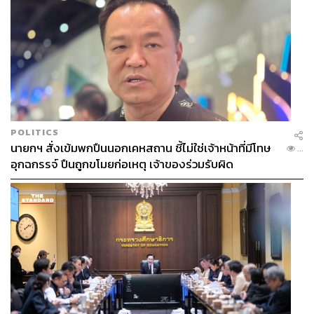
เดียว ซึ่งเป็นสิ่งที่ผู้บริหารระดับสูงของ Uber หลายคนเคย
พลาดมาก่อน
เป็นไปได้ว่าเขารู้ดีว่าทุกคนในห้องประชุม ทั้งเหล่าผู้
บริหาร พนักงาน และสื่อล้วนจับตามองเป็นพิเศษ เมื่อเขาต้อง
รับไมค์ต่อจาก ทราวิส คาลานิก ที่ขึ้นกล่าวอำลากับพนักงาน
ทุกประโยค ทุกถ้อยคำที่เขาพูดสามารถถูกนำไปโพสต์ ทวีต
ตามโซเชียลเน็ตเวิร์กและสื่อต่างๆ เมื่อไรก็ได้
เรียกได้ว่าซีอีโอนักสู้คนนี้เริ่มต้นได้ดีทีเดียว
POLITICS
นายกฯ สั่งเข้มพกปืนนอกเคหสถาน ชี้ไม่ใช่เจ้าหน้าที่มีโทษ
...
อุกฉกรรจ์ ปืนถูกขโมยก่อเหตุ เจ้าของร่วมรับผิด