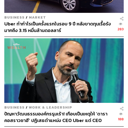
ตั้งแต่ปี 2005 เป็นต้นมา ปัจจุบัน เขาติดหนึ่งในรายชื่อบอร์ด
ของสื่อยักษ์ใหญ่อย่าง
The New York Times
BUSINESS
/
MARKET
ช่วงเวลานั้นเอง เขาได้ขยายอาณาจักรของ Expedia
Uber ทำกำไรเป็นครั้งแรกในรอบ 9 ปี หลังขาดทุนเรื้อรัง
ลงทุนเข้าซื้อธุรกิจมากมายไปสู่บริษัทชั้นนำด้านการท่อง
283
มากถึง 3.15 หมื่นล้านดอลลาร์
เที่ยวออนไลน์แบบครบวงจร ตั้งแต่จองตั๋วเครื่องบิน ที่พัก
โรงแรม ไปจนถึงบริการเช่ารถ เช่าบ้าน เช่น Hotels.com,
trivago, travelocity, Car Rentals ไม่เว้นแม้แต่ HomeAway คู่
แข่งของ Airbnb
ช่วงกลางปีที่ผ่านมา สำนักข่าว CNBC ได้สัมภาษณ์เขาถึง
จุดประสงค์ของการกว้านซื้อธุรกิจดังกล่าว เราพบว่าคำตอบ
ของเขาน่าสนใจทีเดียว
คอสราวชาฮี ตอบว่าบริษัทต้องการลงทุนกับเทคโนโลยี
เพื่อรองรับระบบหลังบ้านของ Expedia เขายอมรับตรงๆ ว่า
เมื่อ 4-5 ปีก่อน Expedia เป็น Tech Company ก็จริง แต่กลับมี
จุดอ่อนด้านเทคโนโลยี เขาจึงเพิ่มงบการลงทุนเป็น 4 เท่า ราว
BUSINESS
/
WORK & LEADERSHIP
715 ล้านเหรียญสหรัฐ เข้าซื้อกิจการเพื่อนำเทคโนโลยีของ
ปัญหาวัฒนธรรมองค์กรรุมเร้า! เกือบเป็นเหตุให้ ‘ดารา
แต่ละเจ้ามาสร้างประสบการณ์การท่องโลกที่หลากหลายให้
188
คอสราวชาฮี’ ปฏิเสธตำแหน่ง CEO Uber แต่ CEO
กับลูกค้า
Spotify โน้มน้าวให้เปลี่ยนใจ ชี้การเติบโตต้องเจอ