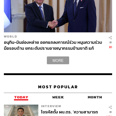
ABOUT THE AUTHOR
THE STANDARD TEAM
กองบรรณาธิการ THE STANDARD
WORLD
อนุทิน-มินอ่องหล่าย ออกแถลงการณ์ร่วม หนุนความร่วม
81
มือรอบด้าน ยกระดับปราบอาชญากรรมข้ามชาติ แก้
ปัญหาหมอกควัน-มลพิษทางน้ำ
MORE
MOST POPULAR
TODAY
WEEK
MONTH
INTERVIEW
ไขรหัสตั้ง ผบ.ตร. ‘ความสามารถ