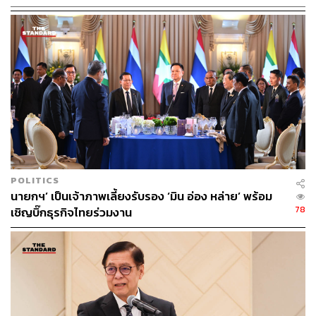
2567
นายกรัฐมนตรียังเน้นย้ำว่า รัฐบาลจะเพิ่มขีดความสามารถ
ด้านเที่ยวบินและยกระดับการเชื่อมโยง ซึ่งจะช่วยสร้างความ
เชื่อมั่นว่าประเทศไทยจะเข้าถึงได้ง่ายขึ้น เชื่อมต่อได้มากขึ้น
และดึงดูดนักท่องเที่ยวจากทั่วทุกมุมโลก ด้วยศักยภาพของทุก
บริษัทชั้นนำระดับโลก ที่มีทั้งประสบการณ์และความชำนาญ
ในเทคโนโลยี การเก็บรวบรวมฐานข้อมูลเชิงลึกต่างๆ จะช่วย
ยกระดับภาคการท่องเที่ยวไทยให้มีประสิทธิภาพยิ่งขึ้น
โดยจะมุ่งเน้นที่ 3 เสาหลักทางยุทธศาสตร์ ได้แก่
POLITICS
นายกฯ’ เป็นเจ้าภาพเลี้ยงรับรอง ‘มิน อ่อง หล่าย’ พร้อม
78
เชิญบิ๊กธุรกิจไทยร่วมงาน
ยกระดับประสบการณ์ของนักท่องเที่ยวตลอดการเดิน
ทาง ซึ่งจะครอบคลุมตั้งแต่ ก่อนการเดินทาง-ระหว่าง
การเดินทาง-หลังการเดินทาง
การโปรโมต 5 กิจกรรมท่องเที่ยวที่ไม่ควรพลาดใน
ประเทศไทย และแหล่งท่องเที่ยวที่เป็น Hidden Gems
และสนับสนุนกลุ่ม SMEs ผ่านการใช้เทคโนโลยีเพื่อ
เชื่อมโยงและโปรโมตสถานที่เพื่อดึงดูดนักท่องเที่ยว