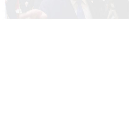
WORLD
ทรัมป์ปฏิเสธข่าวลือสหรัฐฯ ขาดแคลนอาวุธในการทำ
...
สงครามกับอิหร่าน เผยกำลังล่าตัวคนปล่อยข่าว
WORLD
‘เหมือนโรงงานปล่อยมลพิษ’ สรุปคดีศาลนิวเม็กซิโก สั่ง
...
ปรับ Meta ชี้กระทบสุขภาพจิตเด็ก คุมเข้ม AI Chatbot