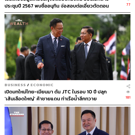
77
ประชุมปี 2567 พบชื่ออนุทิน จ่อสอบต่อเอี่ยวตัดตอน
วัฒนธรรม อาหาร รวมถึงความใจดีของผู้คน และวันนี้เป็น
ม.บูรพา หรือไม่
โอกาสดีที่จะได้พูดคุยกับพันธมิตรบริษัทชั้นนำ เพื่อสนับสนุน
อุตสาหกรรมการท่องเที่ยวไทยให้เติบโตมากยิ่งขึ้น และผลัก
ดันไทยเป็นจุดหมายปลายทางที่สำคัญระดับโลก
TAGS:
Trip.com Group
Grab
Amazing Thailand Grand Tourism Year 2025
Expedia
การบินไทย
Agoda
การท่องเที่ยว
แพทองธาร ชินวัตร
การกระตุ้นการท่องเที่ยว
Intercontinental Hotel Group (IHG)
นโยบายกระตุ้นเศรษฐกิจ
เศรษฐกิจไทย
เที่ยวไทย
นายกรัฐมนตรี
BUSINESS
/
ECONOMIC
เปิดบทใหม่ไทย-เมียนมา ดัน JTC ในรอบ 10 ปี ปลุก
181
‘เส้นเลือดใหญ่’ ค้าชายแดน ท่าเรือน้ำลึกทวาย
417