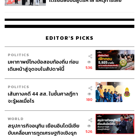
เตรียมส่งชันสูตรหาสาเหตุการเสีย
ชีวิต
EDITOR'S PICKS
POLITICS
มหากาพย์โกงข้อสอบท้องถิ่น ก่อน
536
เดินหน้าสู่จุดจบในสัปดาห์นี้
POLITICS
เส้นทางคดี 44 สส. ในชั้นศาลฎีกา
180
จะรู้ผลเมื่อไร
WORLD
สรุปภารกิจอนุทิน เยือนอินโดนีเซีย
526
ขับเคลื่อนการทูตเศรษฐกิจเชิงรุก