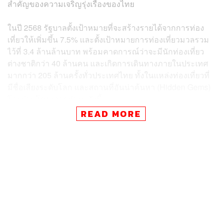
สำคัญของความเจริญรุ่งเรืองของไทย
ในปี 2568 รัฐบาลตั้งเป้าหมายที่จะสร้างรายได้จากการท่อง
เที่ยวให้เพิ่มขึ้น 7.5% และตั้งเป้าหมายการท่องเที่ยวมวลรวม
ไว้ที่ 3.4 ล้านล้านบาท พร้อมคาดการณ์ว่าจะมีนักท่องเที่ยว
ต่างชาติกว่า 40 ล้านคน และเกิดการเดินทางภายในประเทศ
มากกว่า 205 ล้านครั้งทั่วประเทศไทย ทั้งในแหล่งท่องเที่ยวที่
มีชื่อเสียงระดับโลก และสถานที่อันน่าค้นหา (Hidden Gems)
โดยผ่านโครงการต่างๆ ดังนี้
READ MORE
มนต์เสน่ห์ไทย (Thai Charisma) นำเสนอประสบการณ์
ทางวัฒนธรรมอันเป็นเอกลักษณ์ เน้นย้ำถึงแก่นแท้ของ
วัฒนธรรมไทย
เมืองมนต์เสน่ห์ซ่อนเร้น (Hidden Gem Cities) ส่งเสริม
จุดหมายปลายทางที่ยังไม่เป็นที่รู้จักมากนัก เพื่อมอบ
ประสบการณ์ใหม่ที่น่าตื่นตาตื่นใจให้แก่ผู้มาเยือน และ
กระจายรายได้จากการท่องเที่ยวให้ทั่วถึงทั้งประเทศ ซึ่ง