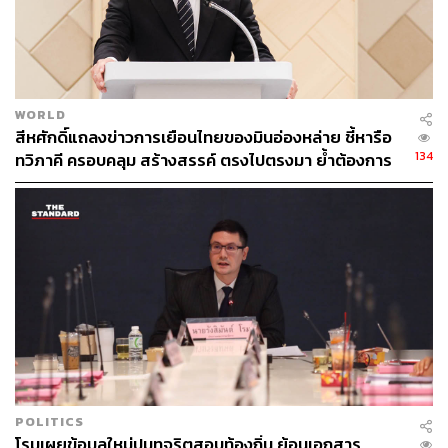
สนับสนุนการจัดงานเทศกาล อีเวนต์ระดับโลก โดย
พร้อมสนับสนุนการจัดงานต่างๆ รวมถึงการเป็นเจ้าภาพ
งานอีเวนต์ระดับโลก
WORLD
สีหศักดิ์แถลงข่าวการเยือนไทยของมินอ่องหล่าย ชี้หารือ
Grab ชี้ ไทยน่าลงทุน
134
ทวิภาคี ครอบคลุม สร้างสรรค์ ตรงไปตรงมา ย้ำต้องการ
ให้เมียนมากลับสู่อาเซียน
นายกรัฐมนตรียังได้หารือกับ แอนโธนี ตัน ผู้ก่อตั้งและ
ประธานเจ้าหน้าที่บริหาร บริษัท Grab ซึ่ง แอนโธนี ตัน ระบุ
ว่า บริษัทมีการดำเนินงานในประเทศไทยมาเป็นเวลา 11 ปี
และมีการเติบโตอย่างต่อเนื่อง ทำงานร่วมกับกว่า 850,000
ครัวเรือน ซึ่งเป็นทั้งคนขับ, SMEs, ด้านอาหาร และร้าน
อาหาร ซึ่งบริษัทมุ่งสร้างการเติบโตที่มากขึ้นเพื่อสนับสนุน
ผู้คนเหล่านี้ด้วย
แอนโธนี ตัน กล่าวว่า พร้อมร่วมมือกับรัฐบาลอย่างเต็มที่
และชื่นชมการทำงานของรัฐบาลที่สามารถดึงเสน่ห์ที่ทำให้
POLITICS
โรมเผยข้อมูลใหม่ปมทุจริตสอบท้องถิ่น ย้อนเอกสาร
นักท่องเที่ยวสามารถตกหลุมรักได้อย่างง่ายดาย ทั้งเสน่ห์ทาง