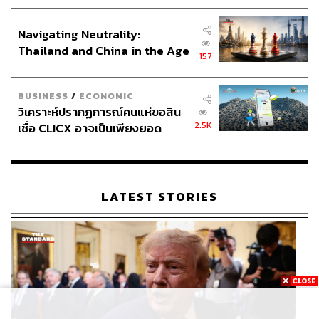
ประกาศหุ้นส่วนยุทธศาสตร์ไทย –
อินโดนีเซีย
Navigating Neutrality:
Thailand and China in the Age
157
of a New Global Order
BUSINESS
/
ECONOMIC
วิเคราะห์ปรากฏการณ์คนแห่ขอสิน
2.5K
เชื่อ CLICX อาจเป็นเพียงยอด
ภูเขาน้ำแข็ง ของปัญหาหนี้ครัว
เรือนไทยที่ถูกซุกไว้
LATEST STORIES