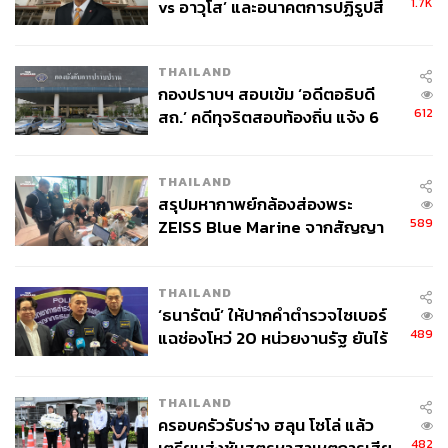
1.7K
vs อาวุโส’ และอนาคตการปฏิรูปสี
กากี กับ พล.ต.อ. เอก อังสนานนท์
THAILAND
กองปราบฯ สอบเข้ม ‘อดีตอธิบดี
612
สถ.’ คดีทุจริตสอบท้องถิ่น แจ้ง 6
ข้อหาหนัก จ่อชง ป.ป.ช. 12 ส.ค. นี้
THAILAND
สรุปมหากาพย์กล้องส่องพระ
589
ZEISS Blue Marine จากสัญญา
ผลิต 8.3 ล้าน สู่ข้อพิพาท ‘มา
เวลล์ฯ’ ฟ้อง ‘โทน บางแค’ ผิดนัด
THAILAND
จ่ายหนี้-แอบระบุแบรนด์
‘ธนารัตน์’ ให้ปากคำตำรวจไซเบอร์
489
แฉช่องโหว่ 20 หน่วยงานรัฐ ยันไร้
นัยทางการเมือง
THAILAND
ครอบครัวรับร่าง ฮลุน โซโล่ แล้ว
482