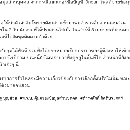
ข้อมูลส่วนบุคคล จากกรณีแฮกเกอร์ชื่อบัญชี ‘9near’ โพสต์ขายข้อม
เพื่อให้นำตัวจ่าสิบโทรายดังกล่าวเข้ามาพบตำรวจสืบสวนสอบสวน
วัน นับจากที่ได้ประสานไปเมื่อวันเสาร์ที่ 8 เมษายนที่ผ่านมา ซ
จที่ได้จัดชุดติดตามตัวด้วย
จับกุมได้ทันที รวมทั้งได้ออกหมายเรียกภรรยาของผู้ต้องหาให้เข้
็ตาม ขณะนี้ยังไม่ทราบว่าทั้งคู่อยู่ในพื้นที่ใด เจ้าหน้าที่ยังอยู
เร็วๆ นี้
ยการรั่วไหลจะมีความเกี่ยวข้องกับการเลือกตั้งหรือไม่นั้น ขณะนี
ได้ตัวมาสอบสวน
ฐ บุญช่วย
พ.ร.บ. คุ้มครองข้อมูลส่วนบุคคล
ดำรงศักดิ์ กิตติประภัสร์