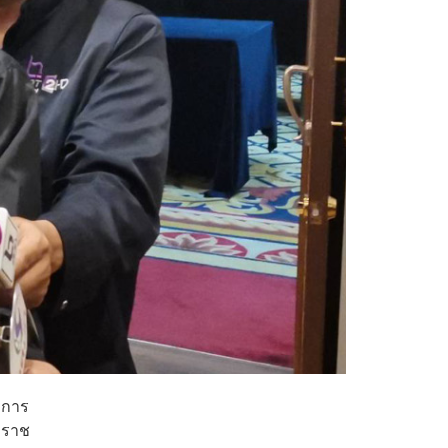
มีการ
ะราช