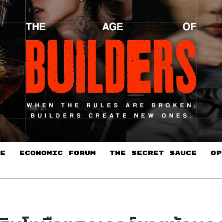
E
ECONOMIC FORUM
THE SECRET SAUCE​
OP