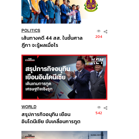
POLITICS
204
เส้นทางคดี 44 สส. ในชั้นศาล
ฎีกา จะรู้ผลเมื่อไร
WORLD
542
สรุปภารกิจอนุทิน เยือน
อินโดนีเซีย ขับเคลื่อนการทูต
เศรษฐกิจเชิงรุก ประกาศหุ้น
ส่วนยุทธศาสตร์ไทย –