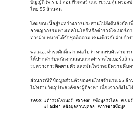
บัญญัติ (พ.ร.บ.) คอมพิวเตอร์ และ พ.ร.บ.คุ้มครอง
ไทย 55 ล้านคน
โดยขณะนี้อยู่ระหว่างการประสานไปยังต้นสังกัด 
อาชญากรรมทางเทคโนโลยีหรือตำรวจไซเบอร์ภายใน 7 
ทางฝ่ายทหารได้จัดชุดติดตาม เช่นเดียวกับฝ่ายตำรว
พล.ต.อ. ดำรงศักดิ์กล่าวต่อไปว่า หากพบตัวสามารถ
ให้ปากคำกับพนักงานสอบสวนตำรวจไซเบอร์แล้ว อย่างไรก
ระหว่างการติดตามตัว และมั่นใจว่าจะมีความคืบหน้า
ส่วนกรณีที่ข้อมูลส่วนตัวของคนไทยจำนวน 55 ล้านรา
ไม่ทราบวัตถุประสงค์ของผู้ต้องหา เนื่องจากยังไม่
TAGS:
ตำรวจไซเบอร์
9Near
ข้อมูลรั่วไหล
เขมรั
Hacker
ข้อมูลส่วนบุคคล
การขายข้อมูล