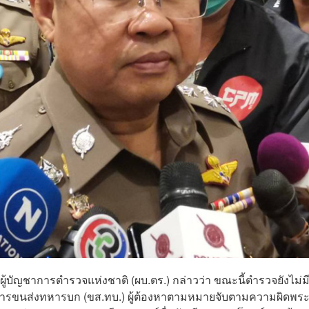
ร์ ผู้บัญชาการตำรวจแห่งชาติ (ผบ.ตร.) กล่าวว่า ขณะนี้ตำรวจยังไม่
รมการขนส่งทหารบก (ขส.ทบ.) ผู้ต้องหาตามหมายจับตามความผิดพร