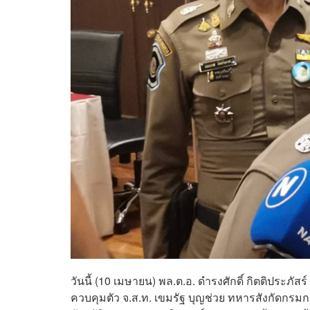
วันนี้ (10 เมษายน) พล.ต.อ. ดำรงศักดิ์ กิตติประภัส
ควบคุมตัว จ.ส.ท. เขมรัฐ บุญช่วย ทหารสังกัดก