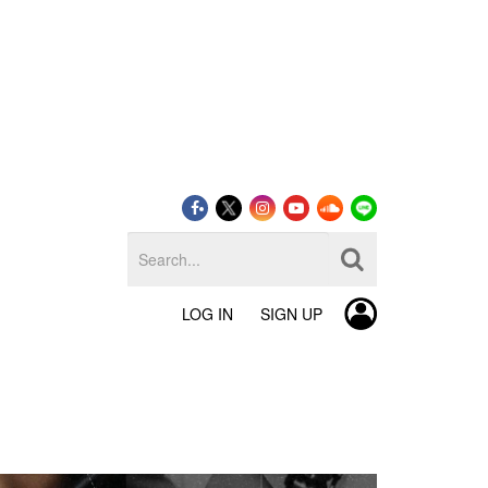
LOG IN
SIGN UP