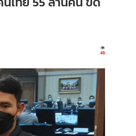
ูลคนไทย 55 ล้านคน ขีด
45