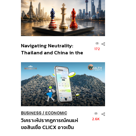
อินโดนีเซีย
Navigating Neutrality:
172
Thailand and China in the
Age of a New Global
Order
BUSINESS
/
ECONOMIC
2.6K
วิเคราะห์ปรากฏการณ์คนแห่
ขอสินเชื่อ CLICX อาจเป็น
เพียงยอดภูเขาน้ำแข็ง ของ