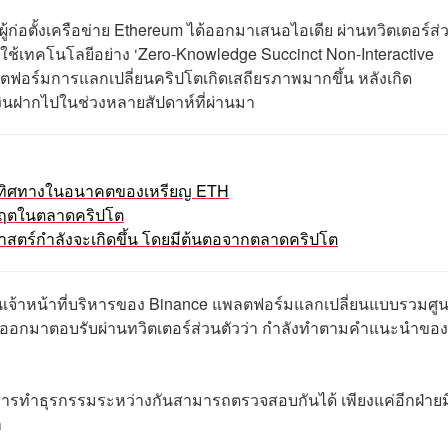
 ผู้ก่อตั้งเครือข่าย Ethereum ได้ออกมาเสนอไอเดีย ผ่านทวิตเตอร์ส่
ดยใช้เทคโนโลยีอย่าง ‘Zero-Knowledge Succinct Non-Interactive
ตฟอร์มการแลกเปลี่ยนคริปโตเกิดเสถียรภาพมากขึ้น หลังเกิด
งินฝากไปในช่วงหลายสัปดาห์ที่ผ่านมา
ะทิศทางในอนาคตของเหรียญ ETH
กฤตในตลาดคริปโต
ิศาสตร์กำลังจะเกิดขึ้น โดยมีต้นตอจากตลาดคริปโต
นเจ้าหน้าที่บริหารของ Binance แพลตฟอร์มแลกเปลี่ยนแบบรวมศูน
้ด้ออกมาตอบรับผ่านทวิตเตอร์ส่วนตัวว่า กำลังทำตามคำแนะนำของ
มีการทำธุรกรรมระหว่างกันสามารถตรวจสอบกันได้ เพียงแค่อีกฝ่ายม
า