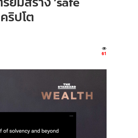
ตรียมสร้าง ‘safe
ยคริปโต
61