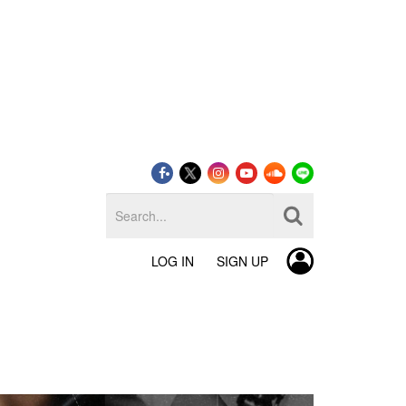
LOG IN
SIGN UP