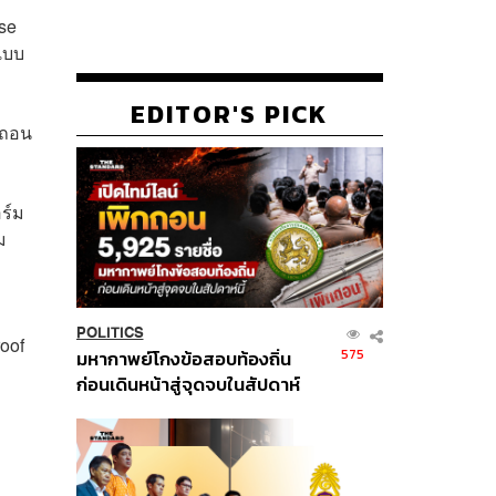
se
แบบ
EDITOR'S PICK
ถถอน
อร์ม
ม
POLITICS
oof
575
มหากาพย์โกงข้อสอบท้องถิ่น
ก่อนเดินหน้าสู่จุดจบในสัปดาห์
นี้