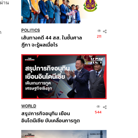
ผ่าน
POLITICS
ก
211
เส้นทางคดี 44 สส. ในชั้นศาล
ฎีกา จะรู้ผลเมื่อไร
WORLD
544
สรุปภารกิจอนุทิน เยือน
อินโดนีเซีย ขับเคลื่อนการทูต
เศรษฐกิจเชิงรุก ประกาศหุ้น
ส่วนยุทธศาสตร์ไทย –