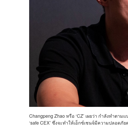
Changpeng Zhao หรือ ‘CZ’ เผยว่า กำลังทำตามแนวท
‘safe CEX’ ซึ่งจะทำให้เอ็กซ์เชนจ์มีความปลอดภัยต