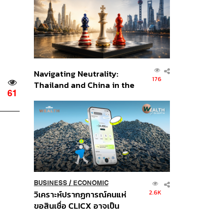
อินโดนีเซีย
Navigating Neutrality:
176
Thailand and China in the
61
Age of a New Global
Order
BUSINESS
/
ECONOMIC
2.6K
วิเคราะห์ปรากฏการณ์คนแห่
ขอสินเชื่อ CLICX อาจเป็น
เพียงยอดภูเขาน้ำแข็ง ของ