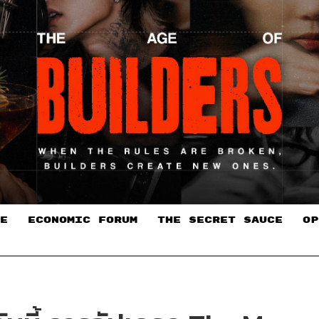
E
ECONOMIC FORUM
THE SECRET SAUCE​
OP