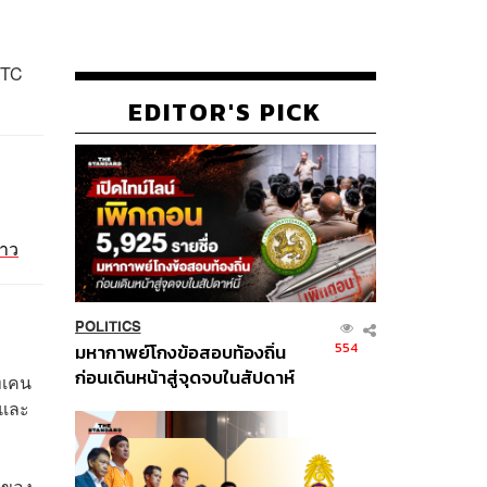
UTC
EDITOR'S PICK
ยาว
POLITICS
554
มหากาพย์โกงข้อสอบท้องถิ่น
ก่อนเดินหน้าสู่จุดจบในสัปดาห์
ทเคน
นี้
 และ
าของ