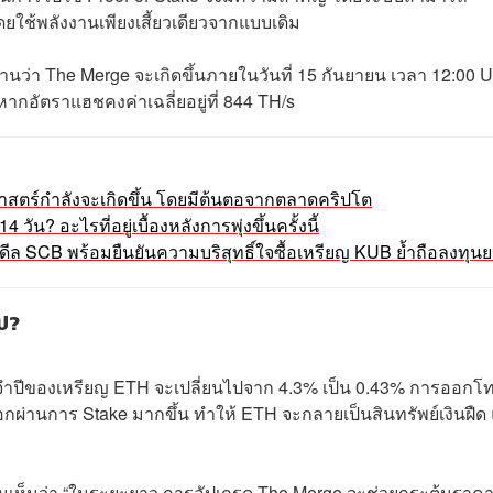
ช้พลังงานเพียงเสี้ยวเดียวจากแบบเดิม
านว่า The Merge จะเกิดขึ้นภายในวันที่ 15 กันยายน เวลา 12:00 
อัตราแฮชคงค่าเฉลี่ยอยู่ที่ 844 TH/s
ิศาสตร์กำลังจะเกิดขึ้น โดยมีต้นตอจากตลาดคริปโต
น? อะไรที่อยู่เบื้องหลังการพุ่งขึ้นครั้งนี้
ื่องดีล SCB พร้อมยืนยันความบริสุทธิ์ใจซื้อเหรียญ KUB ย้ำถือลงทุน
ไป?
ะจำปีของเหรียญ ETH จะเปลี่ยนไปจาก 4.3% เป็น 0.43% การออกโ
ผ่านการ Stake มากขึ้น ทำให้ ETH จะกลายเป็นสินทรัพย์เงินฝืด
วามเห็นว่า “ในระยะยาว การอัปเกรด The Merge จะช่วยกระตุ้นราค