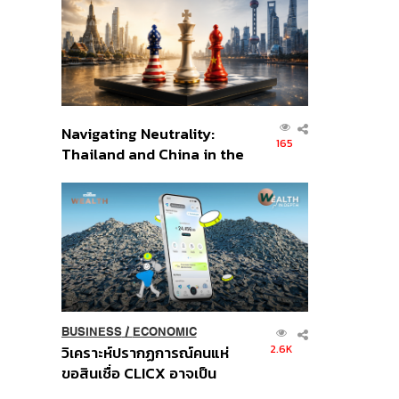
อินโดนีเซีย
Navigating Neutrality:
165
Thailand and China in the
Age of a New Global
Order
BUSINESS
/
ECONOMIC
2.6K
วิเคราะห์ปรากฏการณ์คนแห่
ขอสินเชื่อ CLICX อาจเป็น
เพียงยอดภูเขาน้ำแข็ง ของ