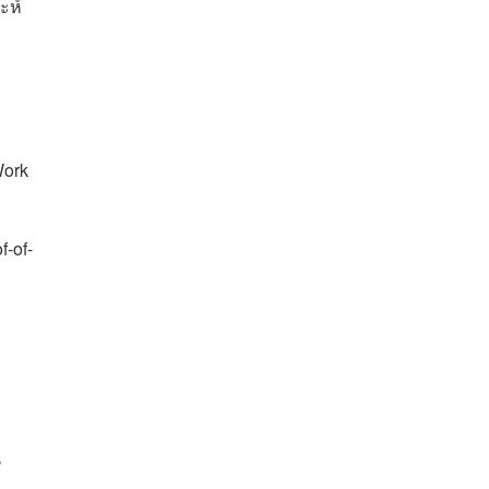
ะห์
Work
f-of-
น