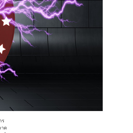
กร
ดคาด