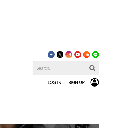
LOG IN
SIGN UP