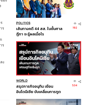
ง
าร
POLITICS
การ
192
เส้นทางคดี 44 สส. ในชั้นศาล
ฎีกา จะรู้ผลเมื่อไร
ุก
การ
และ
WORLD
534
สรุปภารกิจอนุทิน เยือน
อินโดนีเซีย ขับเคลื่อนการทูต
เศรษฐกิจเชิงรุก ประกาศหุ้น
ส่วนยุทธศาสตร์ไทย –