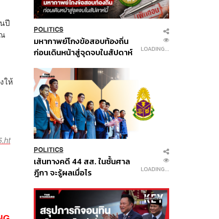
นปี
POLITICS
าณ
มหากาพย์โกงข้อสอบท้องถิ่น
LOADING...
ก่อนเดินหน้าสู่จุดจบในสัปดาห์
นี้
งให้
.ht
POLITICS
เส้นทางคดี 44 สส. ในชั้นศาล
LOADING...
ฎีกา จะรู้ผลเมื่อไร
G...