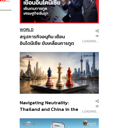
WORLD
สรุปภารกิจอนุทิน เยือน
LOADING...
อินโดนีเซีย ขับเคลื่อนการทูต
เศรษฐกิจเชิงรุก ประกาศหุ้น
ส่วนยุทธศาสตร์ไทย –
อินโดนีเซีย
Navigating Neutrality:
Thailand and China in the
LOADING...
Age of a New Global
Order