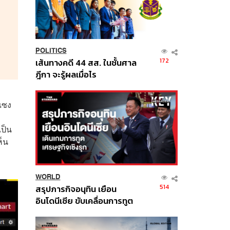
POLITICS
172
เส้นทางคดี 44 สส. ในชั้นศาล
ฎีกา จะรู้ผลเมื่อไร
งแซง
เป็น
ห็น
WORLD
514
สรุปภารกิจอนุทิน เยือน
อินโดนีเซีย ขับเคลื่อนการทูต
เศรษฐกิจเชิงรุก ประกาศหุ้น
ส่วนยุทธศาสตร์ไทย –