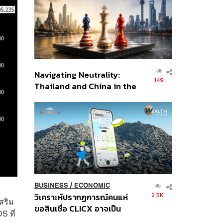
อินโดนีเซีย
Navigating Neutrality:
149
Thailand and China in the
Age of a New Global
Order
BUSINESS
/
ECONOMIC
2.5K
วิเคราะห์ปรากฏการณ์คนแห่
สริม
ขอสินเชื่อ CLICX อาจเป็น
S ที่
เพียงยอดภูเขาน้ำแข็ง ของ