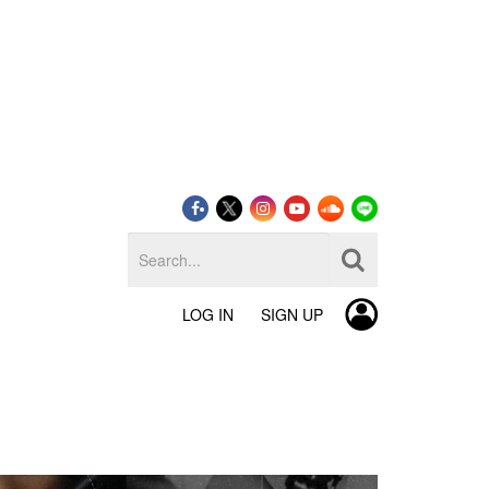
LOG IN
SIGN UP