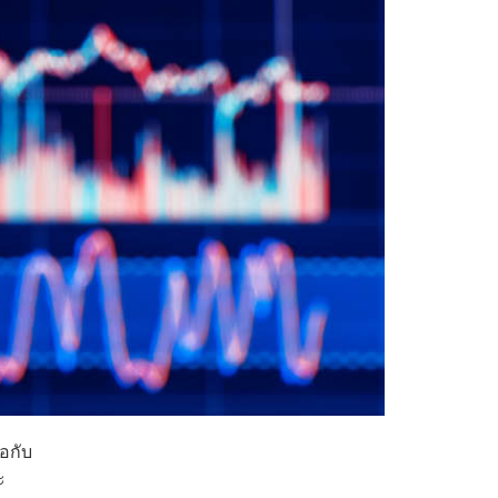
อกับ
ะ