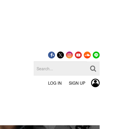
LOG IN
SIGN UP