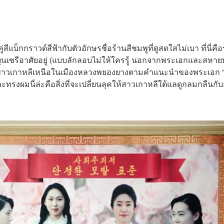
แบ็กกราวด์สีฟ้ากับตัวอักษรชื่อร้านสีชมพูที่ดูสดใสไม่เบา ที่นี่คือ
กยุนเซรีอาศัยอยู่ (แบบลักลอบไม่ให้ใครรู้ นอกจากพระเอกและสหา
ูเป็นชาวเกาหลีเหนือในเมืองหลวงพยองยางตามคำแนะนำของพระเอก 
ละทรงผมนี่ล่ะคือสิ่งที่จะเปลี่ยนลุคให้สาวเกาหลีใต้แลดูกลมกลืนกั