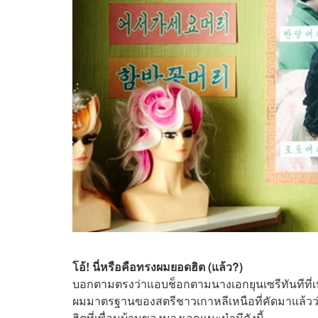
โอ้! นี่หรือคือทรงผมยอดฮิต (แล้ว?)
บอกตามตรงว่าแอบช็อกตามนางเอกยุนเซรีทันทีที่
ผมมาตรฐานของสตรีชาวเกาหลีเหนือที่คัดมาแล้ว
ฮิตที่เพื่อนบ้านของนางเอกแนะนำมีดังนี้