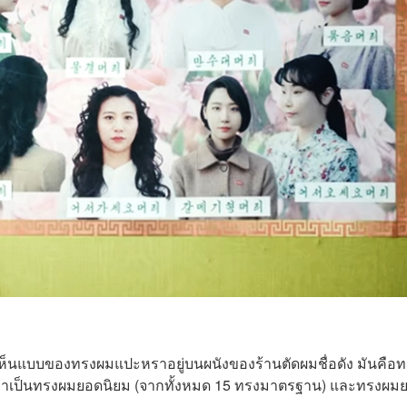
เห็นแบบของทรงผมแปะหราอยู่บนผนังของร้านตัดผมชื่อดัง มันคือ
ว่าเป็นทรงผมยอดนิยม (จากทั้งหมด 15 ทรงมาตรฐาน) และทรงผม