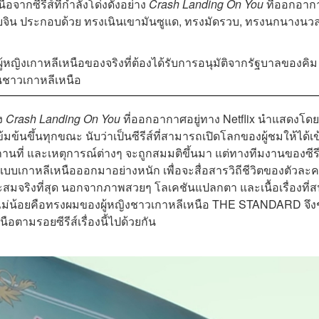
กซีรีส์ที่กำลังโด่งดังอย่าง
Crash Landing On You
ที่ออกอาก
ิน ประกอบด้วย ทรงเนินเขามันซูแด, ทรงมัดรวบ, ทรงนกนางนว
ิงเกาหลีเหนือของจริงที่ต้องได้รับการอนุมัติจากรัฐบาลของคิม
นชาวเกาหลีเหนือ
าง
Crash Landing On You
ที่ออกอากาศอยู่ทาง Netflix
นำแสดงโดย
ข้มข้นขึ้นทุกขณะ นับว่าเป็นซีรีส์ที่สามารถเปิดโลกของผู้ชมให้ได้เ
ถานที่ และเหตุการณ์ต่างๆ จะถูกสมมติขึ้นมา แต่ทางทีมงานของซีรี
ิถีแบบเกาหลีเหนือออกมาอย่างหนัก เพื่อจะสื่อสารวิถีชีวิตของตัวละ
มจริงที่สุด นอกจากภาพสวยๆ โลเคชันแปลกตา และเนื้อเรื่องที่ส
บเราไม่น้อยคือทรงผมของผู้หญิงชาวเกาหลีเหนือ THE STANDARD จึ
มรอยซีรีส์เรื่องนี้ไปด้วยกัน