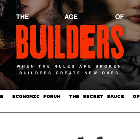
E
ECONOMIC FORUM
THE SECRET SAUCE​
OP