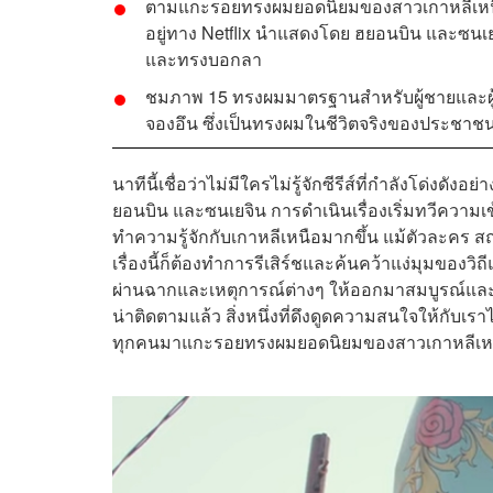
ตามแกะรอยทรงผมยอดนิยมของสาวเกาหลีเหนือจา
อยู่ทาง Netflix
นำแสดงโดย ฮยอนบิน และซนเยจ
และทรงบอกลา
ชมภาพ 15 ทรงผมมาตรฐานสำหรับผู้ชายและผู้หญ
จองอึน ซึ่งเป็นทรงผมในชีวิตจริงของประชาช
นาทีนี้เชื่อว่าไม่มีใครไม่รู้จักซีรีส์ที่กำลังโด่งดังอย่
ยอนบิน และซนเยจิน
การดำเนินเรื่องเริ่มทวีความเ
ทำความรู้จักกับเกาหลีเหนือมากขึ้น แม้ตัวละคร ส
เรื่องนี้ก็ต้องทำการรีเสิร์ชและค้นคว้าแง่มุมของว
ผ่านฉากและเหตุการณ์ต่างๆ ให้ออกมาสมบูรณ์และส
น่าติดตามแล้ว สิ่งหนึ่งที่ดึงดูดความสนใจให้กั
ทุกคนมาแกะรอยทรงผมยอดนิยมของสาวเกาหลีเหนือตา