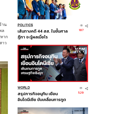
ร้าน
POLITICS
ยพล
187
เส้นทางคดี 44 สส. ในชั้นศาล
“หาก
ฎีกา จะรู้ผลเมื่อไร
บสาว
WORLD
529
สรุปภารกิจอนุทิน เยือน
อินโดนีเซีย ขับเคลื่อนการทูต
เศรษฐกิจเชิงรุก ประกาศหุ้น
ส่วนยุทธศาสตร์ไทย –