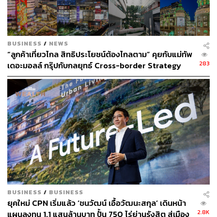
ออกโครงการสะดวกพอๆ กับที่เดิมที่มีขนาด 42 ไร่ ใกล้เคียง
กับแปลงใหม่ และยังมีหน้ากว้างฝั่งถนนพหลโยธินยาวถึง 170
เมตร กว้างพอที่จะสามารถสร้างแลนด์สเคปสวยๆ ให้กับ
ศูนย์การค้าแห่งใหม่
BUSINESS
/
NEWS
“ลูกค้าเที่ยวไกล สิทธิประโยชน์ต้องไกลตาม” คุยกับแม่ทัพ
ที่สำคัญที่ดินแปลงนี้เป็น ‘ที่ดินฟรีโฮลด์’ ที่ CPN ไม่ต้องคอย
283
เดอะมอลล์ กรุ๊ปกับกลยุทธ์ Cross-border Strategy
ปวดหัวกับการเจรจาต่อรองค่าเช่าและค่าแป๊ะเจี๊ยะต่างๆ ใน
[ADVERTORIAL]
การต่อสัญญาใหม่กับเจ้าของที่ดิน
แหล่งข่าวจากบริษัทที่
ปรึกษาอสังหาริมทรัพย์รายหนึ่งกล่าว
เมื่อปลายปีที่ผ่านมา
CPN
ให้ข้อมูลกับสื่อว่า
โครงการใหม่
บนที่ดินแปลงนี้จะประกอบด้วยศูนย์การค้า อาคารสำนักงาน
ให้เช่า โรงแรม และคอนโดมิเนียม โดยอยู่ระหว่างการ
ออกแบบ ซึ่งคาดว่าจะแล้วเสร็จพร้อมยื่นขออนุมัติรายงาน
วิเคราะห์ผลกระทบสิ่งแวดล้อม หรือ EIA ได้ในเร็วๆ นี้
ขณะเดียวกัน GLAND ได้รายงานต่อตลาดหลักทรัพย์แห่ง
BUSINESS
/
BUSINESS
ประเทศไทยเมื่อต้นเดือนพฤศจิกายน 2565 ว่า คณะกรรมการ
ยุคใหม่ CPN เริ่มแล้ว ‘ชนวัฒน์ เอื้อวัฒนะสกุล’ เดินหน้า
บริษัทได้มีมติให้บริษัทให้ความช่วยเหลือทางการเงินจำนวน
2.8K
แผนลงทุน 1.1 แสนล้านบาท ปั้น 750 ไร่ย่านรังสิต สู่เมือง