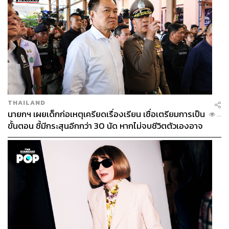
แห่ง เท่ากับว่าในรัศมี 1.5 กิโลเมตร จะมีศูนย์การค้าค่าย
CPN ถึง 4 แห่งในย่านนี้
“CPN อาจจะพัฒนาเส้นพหลโยธินให้กลายเป็น Retail
District แห่งใหม่ เชื่อมต่อย่านช้อปปิ้งระหว่างเซ็นทรัล
ลาดพร้าวและโครงการมิกซ์ยูส โดยแบ่งเซ็กเมนต์จับตลาด
แบ่งกลุ่มเป้าหมายกันไป
แต่เงื่อนไขสำคัญน่าจะอยู่ที่ค่าเช่า
กับ
ที่
รฟท
.
ถ้าแพงขึ้นเยอะก็อาจจะไม่ต่อสัญญา
”
สุรเชษฐ
กล่าว
THAILAND
นายกฯ เผยเด็กก่อเหตุเครียดเรื่องเรียน เชื่อเตรียมการเป็น
...
CPN
คงต้องประเมินว่า คุ้มหรือไม่ที่จะกอดเซ็นทรัล พลาซ่า
ขั้นตอน ชี้มีกระสุนอีกกว่า 30 นัด หากไม่จบชีวิตตัวเองอาจ
ลาดพร้าวไว้ พร้อมกับการลงทุนพัฒนาโครงการใหม่อีก
สูญเสียเพิ่ม
หลายหมื่นล้าน หรือจะยอมปล่อยให้กลุ่มใหม่เข้ามาเสียบ ซึ่ง
ในตลาดมีคู่แข่งอยู่ไม่กี่เจ้า ไม่ว่าจะเป็นเดอะมอลล์ สยามพิ
วรรธน์
หรือผู้พัฒนาศูนย์การค้าหน้าใหม่ทุนหนาอย่าง
‘
เครือซีพี
’
ของเจ้าสัวธนินท์ เจียรวนนท์ และทีซีซี กรุ๊ป ของเจ้าสัวเจริญ
สิริวัฒนภักดี ที่โครงการยักษ์ระดับแสนล้านในมือของทั้งคู่