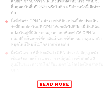
สัญญาเช่ากับการรถไฟแห่งประเทศไทย หรือ รฟท. จะ
สิ้นสุดลงในสิ้นปี 2571 หรือในอีก 6 ปีข้างหน้านี้ มีเท่าๆ
กัน
ฝั่งที่เชื่อว่า CPN ไม่น่าจะเช่าที่ดินแปลงนี้ต่อ ประเมิน
ว่าที่ดินแปลงใหม่ที่ CPN ได้มาเมื่อไม่กี่ปีมานี้เป็นที่ดิน
แปลงใหญ่ที่มีศักยภาพสูงมากพอที่จะทำให้ CPN โย
กช้อปปิ้งเซ็นเตอร์ที่ทำเงินเป็นเบอร์ต้นๆ ของกลุ่ม มาปัก
หมุดในที่ใหม่ที่ไม่ไกลจากทำเลเดิม
ฝั่งนักวิเคราะห์ที่ประเมินว่า CPN น่าจะต่อสัญญาเช่า
เซ็นทรัลลาดพร้าว มองว่าการมีศูนย์การค้าติดกัน 2
ศูนย์ในระยะห่างกันไม่กี่ร้อยเมตร ไม่ใช่เรื่องใหม่สำหรับ
CPN
ที่สุดแล้ว ‘เซ็นทรัลลาดพร้าว’ จะอยู่ต่อหรือไม่ ก็ขึ้นอยู่
READ MORE
กับเงื่อนไขสำคัญที่ค่าเช่าที่ รฟท. เคาะออกมา CPN คง
ต้องประเมินว่าคุ้มหรือไม่ที่จะกอดทำเลทองฝังเพชรไว้
พร้อมกับการลงทุนพัฒนาโครงการใหม่อีกหลายหมื่น
ล้าน