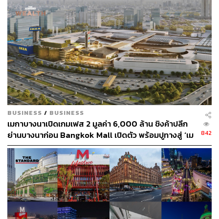
นักวิเคราะห์ตลาดอสังหาริมทรัพย์ประเมินโอกาสที่ CPN จะ
เช่าหรือไม่เช่าต่อที่ดินเซ็นทรัลลาดพร้าว ที่สัญญาเช่ากับการ
รถไฟแห่งประเทศไทย หรือ รฟท. จะสิ้นสุดลงในสิ้นปี 2571
หรือในอีก 6 ปีข้างหน้านี้ มีเท่าๆ กัน เพราะ CPN มีที่ดินแปลง
ใหม่บนถนนพหลโยธินที่ห่างออกไปเพียง 500 เมตร รอการ
พัฒนา District แห่งใหม่แบบมิกซ์ยูส ที่มีทั้งช้อปปิ้งเซ็นเตอร์
ออฟฟิศ โรงแรม และที่พักอาศัยในอนาคตอันใกล้นี้
ฝั่งที่เชื่อว่า CPN ไม่น่าจะเช่าที่ดินแปลงนี้ต่อ ประเมินว่าที่ดิน
BUSINESS
/
BUSINESS
แปลงใหม่ที่ CPN ได้มาเมื่อไม่กี่ปีมานี้จากการเทกโอเวอร์
เมกาบางนาเปิดเกมเฟส 2 มูลค่า 6,000 ล้าน ชิงค้าปลีก
บริษัท แกรนด์ คาแนล แลนด์ จำกัด (มหาชน) หรือ GLAND ที่
842
ย่านบางนาก่อน Bangkok Mall เปิดตัว พร้อมปูทางสู่ ‘เม
เป็นเจ้าของที่ดิน ด้วยเม็ดเงินกว่า 2 หมื่นล้านบาทในปี 2561
กาซิตี้’ 70,000 ล้าน
เป็นที่ดินแปลงใหญ่ที่มีศักยภาพสูงมากพอที่จะทำให้ CPN โย
กช้อปปิ้งเซ็นเตอร์ที่ทำเงินเป็นเบอร์ต้นๆ ของกลุ่ม มาปักหมุด
ในที่ใหม่ที่ไม่ไกลจากทำเลเดิม
ที่ดินดังกล่าวมีขนาด 48 ไร่ ติดถนนใหญ่ 2 ด้าน ทั้งถนน
พหลโยธินและถนนวิภาวดีรังสิต ซึ่งจะทำให้การสัญจรเข้า-