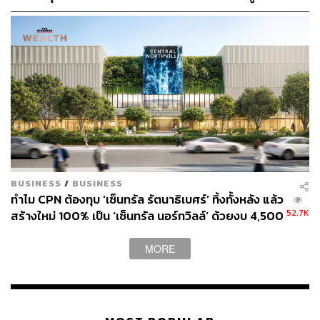
5.5 พันล้านบาท แก่บริษัท เบย์วอเตอร์ จำกัด ซึ่งเป็นบริษัท
แห่งอนาคต
ร่วมทุนระหว่าง CPN และ GLAND (ผ่านบริษัท รัชดา แอส
เซท โฮลดิ้ง จำกัด ที่เป็นบริษัทลูกที่ GLAND ถือ 100%) ใน
สัดส่วน 50:50 เพื่อเตรียมพัฒนาโครงการมิกซ์ยูสบนที่ดิน
แปลงดังกล่าว
ซึ่งเท่ากับว่าโครงการนี้จะต้องใช้เงินลงทุนจากผู้ถือหุ้นเบื้อง
ต้นราว 1.1 หมื่นล้านบาท ไม่รวมเงินที่จะต้องกู้จากสถาบัน
การเงินอีกไม่น้อย
BUSINESS
/
BUSINESS
ทำไม CPN ต้องทุบ ‘เซ็นทรัล รัตนาธิเบศร์’ ทิ้งทั้งหลัง แล้ว
52.7K
สร้างใหม่ 100% เป็น ‘เซ็นทรัล นอร์ทวิลล์’ ด้วยงบ 4,500
ล้านบาท
MORE