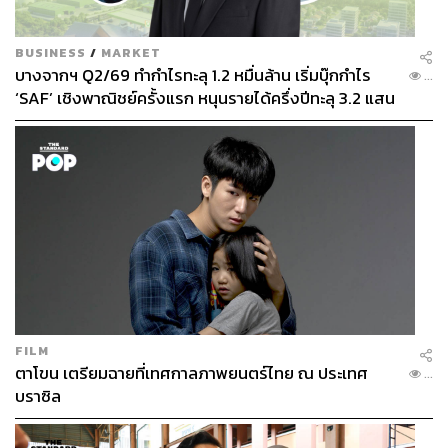
ที่ดินของ 2 ช่วงนี้มีการเปลี่ยนแปลงถึงเกือบ 1-4 เท่าตัวเลยที
เดียว
BUSINESS
/
MARKET
บางจากฯ Q2/69 ทำกำไรทะลุ 1.2 หมื่นล้าน เริ่มบุ๊กกำไร
...
อีกประการที่ CPN อาจจะไม่ต่อสัญญา นั่นคือ CPN กำลัง
‘SAF’ เชิงพาณิชย์ครั้งแรก หนุนรายได้ครึ่งปีทะลุ 3.2 แสน
เริ่มโครงการใหม่บนที่ดิน 48 ไร่ ที่ CPN คาดว่าจะใช้เวลา
ล้าน
ก่อสร้างและพัฒนาเฟสแรกที่เป็นศูนย์การค้าระยะเวลา 5 ปี ที่
จะเริ่มในปีนี้และแล้วเสร็จในปี 2571 พอดิบพอดีกับปีที่
เซ็นทรัลลาดพร้าวหมดสัญญาเช่ากับ รฟท.
สุรเชษฐ กองชีพ กรรมการผู้จัดการ บริษัท พร็อพเพอร์ตี้
ดีเอ็นเอ จำกัด
(Property DNA)
บริษัทที่ปรึกษาด้าน
อสังหาริมทรัพย์
ประเมินว่า CPN น่าจะต่อสัญญาเช่า
เซ็นทรัลลาดพร้าว มองว่าการมีศูนย์การค้าติดกัน 2 ศูนย์ใน
ระยะห่างกันไม่กี่ร้อยเมตร ไม่ใช่เรื่องใหม่สำหรับ CPN
FILM
ตาโขน เตรียมฉายที่เทศกาลภาพยนตร์ไทย ณ ประเทศ
...
เพราะมองว่า CPN มีเซ็นทรัลเวิลด์ เซ็นทรัล ชิดลม และ
บราซิล
เซ็นทรัล เอ็มบาสซี ที่ห่างกันเพียง 200-500 เมตร ที่สำคัญ
CPN กำลังสร้างศูนย์การค้าแห่งใหม่ที่โรงหนังสกาลาเดิมอีก