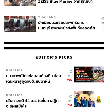
0
ZEISS Blue Marine จากสัญญา
ระยะเวลาการเช่า รวมเป็นเงินทั้งสิ้น 16,178.32 ล้านบาท
ผลิต 8.3 ล้าน สู่ข้อพิพาท ‘มา
เวลล์ฯ’ ฟ้อง ‘โทน บางแค’ ผิดนัด
การต่อสัญญาเช่าครั้งนี้ระหว่าง รฟท. และกลุ่มเซ็นทรัล
THAILAND
จ่ายหนี้-แอบระบุแบรนด์
นักเรียนโรงเรียนเทพศิรินทร์
แหล่งข่าวบอกว่า กว่าจะสรุปตัวเลขค่าตอบแทนกันได้อย่าง
0
นนทบุรี อพยพเข้ายังพื้นที่ปลอดภัย
ลงตัวและเป็นที่พอใจของทั้งสองฝ่ายไม่ใช่เรื่องง่าย เพราะ
ชั่วคราว หลังเหตุใช้อาวุธปืนภายใน
ทางฝั่ง รฟท. ก็อยากได้ค่าตอบแทนที่สมน้ำสมเนื้อตามราคา
โรงเรียนคลี่คลาย
ประเมินที่ดินที่ปรับเพิ่มขึ้น โดยเฉพาะอย่างยิ่งเมื่อมีคู่เทียบ
การต่อสัญญาเช่าระหว่างบริษัท เอ็ม บี เค จำกัด (มหาชน)
หรือ MBK และจุฬาลงกรณ์มหาวิทยาลัย ให้เห็นในปี 2550
EDITOR'S PICKS
MBK และจุฬาฯ ซึ่งเป็นเจ้าของที่ดิน 23 ไร่เศษที่เป็นที่ตั้งของ
ศูนย์การค้า MBK ได้เจรจาต่อสัญญาเช่าและสรุปค่าเช่าด้วย
POLITICS
ตัวเลขกว่า 2.28 หมื่นล้านบาท สำหรับการต่อสัญญาเช่าไป
มหากาพย์โกงข้อสอบท้องถิ่น ก่อน
อีก 20 ปี นับตั้งแต่ปี 2556-2576 ซึ่งเป็นอัตราที่คิดจากราคา
559
เดินหน้าสู่จุดจบในสัปดาห์นี้
ประเมินและรายได้ที่ MBK จะได้รับจากศูนย์การค้า MBK
POLITICS
บวกกับค่าผลประโยชน์ตอบแทนของการได้สิทธิในการทำ
เส้นทางคดี 44 สส. ในชั้นศาลฎีกา
สัญญาเพื่อให้ได้ลงนามสัญญาก่อนบุคคลอื่นอีก 3.47 พันล้าน
194
จะรู้ผลเมื่อไร