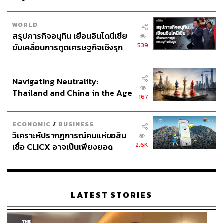
บาท และส่วนแบ่งรายได้หาก MBK ทำรายได้เกินกว่ารายได้
ที่จุฬาฯ ประเมินไว้ โดย MBK จะต้องจ่ายส่วนแบ่งรายได้อีก
WORLD
5% เฉพาะส่วนที่เกินจากการประมาณการให้กับจุฬาฯ อีก
สรุปภารกิจอนุทิน เยือนอินโดนีเซีย
ด้วย
539
ขับเคลื่อนการทูตเศรษฐกิจเชิงรุก
ประกาศหุ้นส่วนยุทธศาสตร์ไทย –
อัตราค่าเช่าในการต่อสัญญาดังกล่าวนับว่าเป็นตัวเลขที่พุ่งสูง
อินโดนีเซีย
กว่าค่าเช่าในสัญญาแรก
ที่
MBK
ต้องจ่ายประมาณ
1.5-1.8
Navigating Neutrality:
พันล้านบาท ตลอดระยะเวลาเช่า 30 ปี ถึงกว่า 10 เท่าตัว
Thailand and China in the Age
167
of a New Global Order
ค่าเช่าที่ดินพุ่งจากการปรับขึ้นของราคาประเมินที่ดิน
ECONOMIC
/
BUSINESS
วิเคราะห์ปรากฏการณ์คนแห่ขอสิน
สำหรับการต่อสัญญาเช่าที่ดินเซ็นทรัลลาดพร้าว ทาง CPN
2.6K
เชื่อ CLICX อาจเป็นเพียงยอด
ซึ่งเป็นผู้เช่า ย่อมอยากได้ค่าเช่าที่ถูกที่สุดเป็นธรรมดา ซึ่งการ
ภูเขาน้ำแข็ง ของปัญหาหนี้ครัว
ต่อสัญญาเช่าในรอบที่ผ่านมาได้ปรับขึ้นค่าเช่าค่อนข้างสูง
เรือนไทยที่ถูกซุกไว้
ทำให้การต่อสัญญาในรอบหน้านี้นักวิเคราะห์ที่เชื่อว่า CPN
ไม่น่าต่อสัญญานั้น มองว่าการเจรจาอัตราเช่าสำหรับการต่อ
LATEST STORIES
สัญญานั้นน่าจะไม่ลงตัว