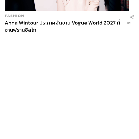
อย่าง
The Forestias
และ
One Bangkok
กำลังจะใกล้แล้ว
เสร็จใน
1-2
ปีข้างหน้านี้
FASHION
Anna Wintour ประกาศจัดงาน Vogue World 2027 ที่
...
ซานฟรานซิสโก
สามารถติดตาม THE STANDARD WEALTH
ผ่านแอปพลิเคชันต่างๆ ที่คุณสะดวกหรือใช้งานอยู่แล้วได้เลย
TAGS:
บริษัท เซ็นทรัลพัฒนา จำกัด (มหาชน)
Central Ladprao
เซ็นทรัล
CPN
ศูนย์การค้า
News
Wealth
Pop
ห้างสรรพสินค้า
Podcast
Video
Now
Opinion
Careers
Events
Privacy
About
Contact
Policy
FOR
ADVERTISING
MEMBERSHIP