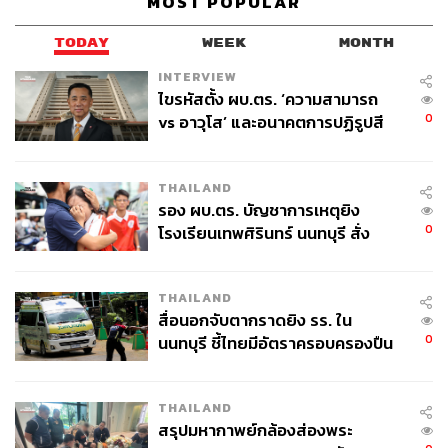
MOST POPULAR
TODAY
WEEK
MONTH
INTERVIEW
ไขรหัสตั้ง ผบ.ตร. ‘ความสามารถ
0
vs อาวุโส’ และอนาคตการปฏิรูปสี
มีตัวอย่างให้เทียบจาก MBK และจุฬาฯ
กากี กับ พล.ต.อ. เอก อังสนานนท์
ส่วนที่ดินที่เป็นที่ตั้งของเซ็นทรัลลาดพร้าว ศูนย์การค้าระดับ
ตำนานของ CPN ที่สร้างมาแล้วกว่า 40 ปี
ตามรายงาน
THAILAND
ประจำปี
2551
ของ
CPN
ระบุว่า
CPN ได้เช่าช่วงทั้งที่ดินและ
รอง ผบ.ตร. บัญชาการเหตุยิง
0
อาคารต่างๆ ประกอบด้วยอาคารศูนย์การค้า อาคาร
โรงเรียนเทพศิรินทร์ นนทบุรี สั่ง
ค้นหา 2 รอบยืนยันไร้คนติดค้าง พบ
สำนักงาน โรงแรม และอาคารจอดรถ จากบริษัท เซ็นทรัล
ศพปู่-ย่าที่บ้านพักผู้ก่อเหตุ
อินเตอร์พัฒนา จำกัด ซึ่งเป็นบริษัทที่มีกลุ่มจิราธิวัฒน์ ผู้ถือหุ้น
THAILAND
รายใหญ่ของ CPN เป็นผู้ถือหุ้นรายใหญ่เช่นเดียวกัน
สื่อนอกจับตากราดยิง รร. ใน
0
นนทบุรี ชี้ไทยมีอัตราครอบครองปืน
ทั้งนี้ เซ็นทรัลอินเตอร์พัฒนาได้เช่าจาก รฟท. ที่เป็นเจ้าของ
สูงในระดับต้นของภูมิภาค
กรรมสิทธิ์ ในระยะเวลาสัญญาเช่า 20 ปี ที่จะสิ้นสุดในวันที่
18 ธันวาคม 2571 ซึ่งเป็นการต่อสัญญาเช่าครั้งที่ 2 โดยการ
THAILAND
ต่อสัญญาเช่าซึ่งดำเนินการในปี 2552 ทาง CPN ต้องจ่ายค่า
สรุปมหากาพย์กล้องส่องพระ
ตอบแทนการเช่าช่วงให้แก่เซ็นทรัลอินเตอร์พัฒนาตลอด