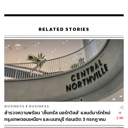
RELATED STORIES
ข่าวที่เกี่ยวข้อง:
อัปเดตแผน CPN แปลงร่างที่ดินสกาลาเป็น ‘มิกซ์ยูส’ ม
าครบ ห้าง โรงแรม ออฟฟิศ เปิดปี 2567
ปกติไม่ใช่ ‘เจ้าบุญทุ่ม’ แต่รอบนี้ ‘แพ้’ ไม่ได้ เท่าไรก็ต้อง
จ่าย! อ่านเกม CPN ทำไมถึงทุ่มเงิน 25,583 ล้านบาท เข้
าฮุบ SF
CPN เปิดแผน 5 ปี ลงทุน 1.2 แสนล้านบาท เพิ่มศูนย์กา
รค้าและพัฒนามิกซ์ยูส ดันสัดส่วนรายได้โครงการมิกซ์
ยูสแตะ 30%
BUSINESS
/
BUSINESS
สำรวจความพร้อม ‘เซ็นทรัล นอร์ทวิลล์’ แลนด์มาร์กใหม่
2.9K
กรุงเทพตอนเหนือฯ และนนทบุรี ก่อนเปิด 3 กรกฎาคม
ที่ดินแปลงใหม่ห่างออกไปเพียง 500 เมตร
2569 นี้