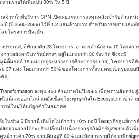
ดส่วนรายได้เพิ่มเป็น 30% ใน 5 ปี
นเจ้าหน้าที่บริหาร CPN เปิดเผยแผนการลงทุนหลังเข้ารับตำแหน่งซ
 ปี (ปี 2565-2569) ไว้ที่ 1.2 แสนล้านบาท สำหรับการขยายและพ
โฉมโครงการปัจจุบัน
ต่างประเทศ, ที่พักอาศัย 23 โครงการ, อาคารสำนักงาน 10 โครงกา
ารอสังหาริมทรัพย์ต่างๆ อยู่ในมากกว่า 30 จังหวัด ซึ่งจะมี
นิตี้มอลล์ 16 แห่ง (อยู่ระหว่างการศึกษาการขยาย), โครงการที่พั
รม 37 แห่ง โดยมากกว่า 50% ของโครงการทั้งหมดจะเป็นรูปแบบมิก
ำคัญ
l Transformation ลงทุน 450 ล้านบาทในปี 2565 เพื่อทรานส์ฟอร์มสู
ไลน์และออนไลน์ แต่ยังเชื่อมโยงทุกธุรกิจใน Ecosystem เข้าด้วย
การณ์ใหม่ให้แก่ลูกค้าในอนาคต
ี่ยในช่วง 5 ปีจากนี้ เติบโตไม่ต่ำกว่า 10% ต่อปี โดยธุรกิจศูนย์การ
่สัดส่วนรายได้จะปรับเปลี่ยนไป เนื่องจากธุรกิจมิกซ์ยูสขยายตัวเพิ่ม
ศูนย์การค้า 70% จากเดิมอยู่ที่ 80% และสัดส่วนรายได้จากมิกซ์ยู