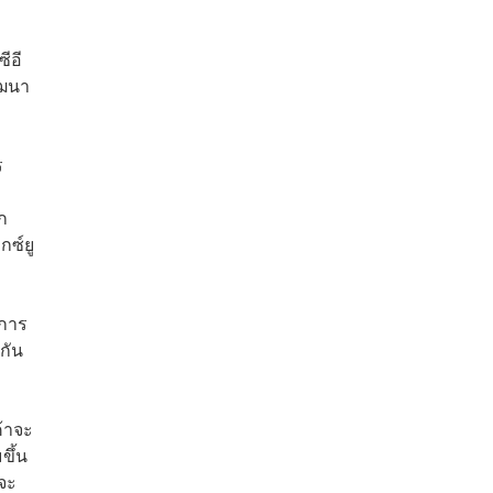
ีอี
ัฒนา
ร
ก
ซ์ยู
่การ
กัน
ค้าจะ
ขึ้น
สจะ