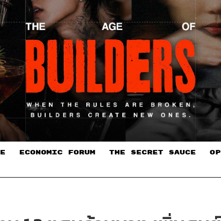
E
ECONOMIC FORUM
THE SECRET SAUCE​
OP