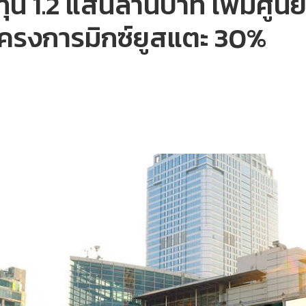
ุน 1.2 แสนล้านบาท เพิ่มศูน
้โครงการมิกซ์ยูสแตะ 30%