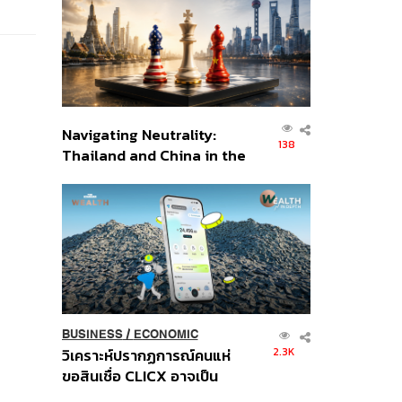
อินโดนีเซีย
Navigating Neutrality:
138
Thailand and China in the
Age of a New Global
Order
BUSINESS
/
ECONOMIC
2.3K
วิเคราะห์ปรากฏการณ์คนแห่
ขอสินเชื่อ CLICX อาจเป็น
เพียงยอดภูเขาน้ำแข็ง ของ