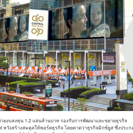
 ด้วยงบลงทุน 1.2 แสนล้านบาท รองรับการพัฒนาและขยายธุรกิจ
วังสร้างสมดุลให้พอร์ตธุรกิจ โดยคาดว่าธุรกิจมิกซ์ยูส ซึ่งประ