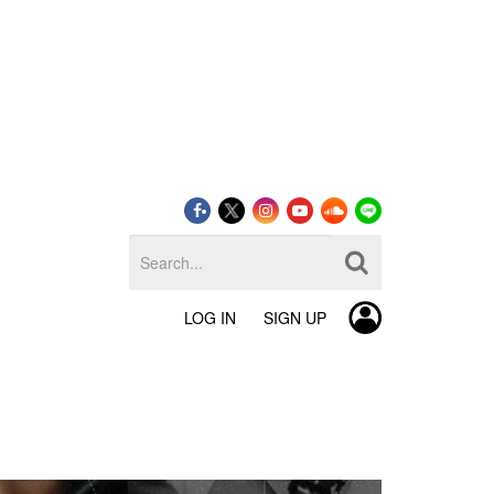
LOG IN
SIGN UP