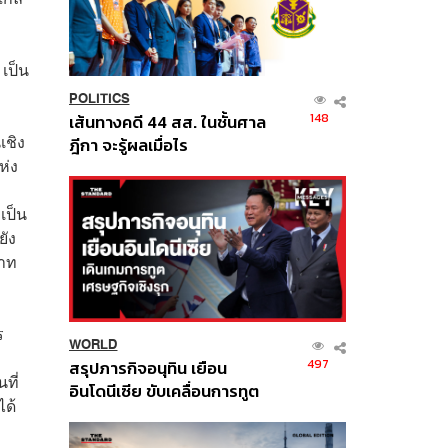
เป็น
POLITICS
148
เส้นทางคดี 44 สส. ในชั้นศาล
เชิง
ฎีกา จะรู้ผลเมื่อไร
ห่ง
เป็น
ยัง
บาท
ร
WORLD
497
สรุปภารกิจอนุทิน เยือน
ที่
อินโดนีเซีย ขับเคลื่อนการทูต
ได้
เศรษฐกิจเชิงรุก ประกาศหุ้น
ส่วนยุทธศาสตร์ไทย –