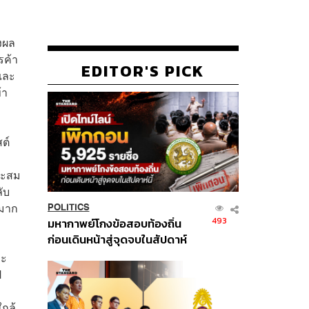
่งผล
รค้า
EDITOR'S PICK
 และ
้า
ต์
าะสม
ับ
นมาก
POLITICS
493
มหากาพย์โกงข้อสอบท้องถิ่น
ก่อนเดินหน้าสู่จุดจบในสัปดาห์
นี้
ละ
ี
ใกล้