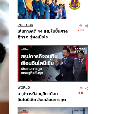
POLITICS
208
เส้นทางคดี 44 สส. ในชั้นศาล
ฎีกา จะรู้ผลเมื่อไร
WORLD
543
สรุปภารกิจอนุทิน เยือน
อินโดนีเซีย ขับเคลื่อนการทูต
เศรษฐกิจเชิงรุก ประกาศหุ้น
ส่วนยุทธศาสตร์ไทย –