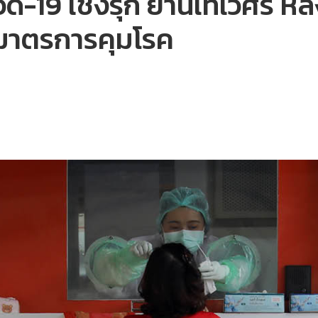
ด-19 เชิงรุก ย่านเทเวศร์ หลังใ
มมาตรการคุมโรค