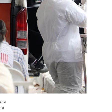
กรอง
คคล