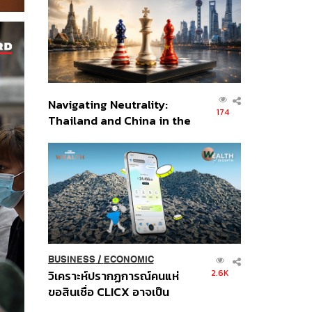
อินโดนีเซีย
Navigating Neutrality:
174
Thailand and China in the
Age of a New Global
Order
BUSINESS
/
ECONOMIC
2.6K
วิเคราะห์ปรากฏการณ์คนแห่
ขอสินเชื่อ CLICX อาจเป็น
เพียงยอดภูเขาน้ำแข็ง ของ