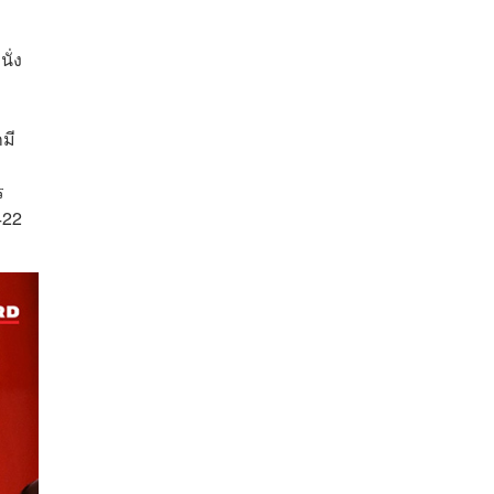
ั่ง
มี
ร
422