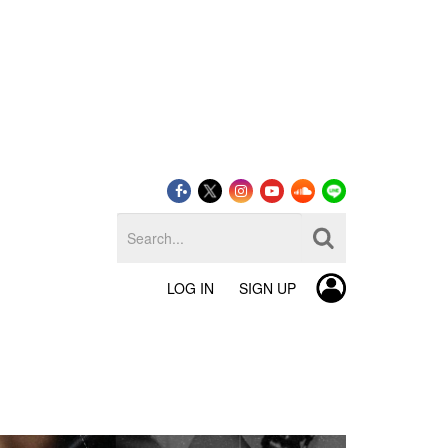
LOG IN
SIGN UP